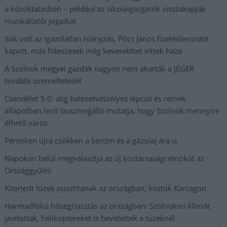
a közoktatásban – például az iskolaigazgatók visszakapják
munkáltatói jogaikat
Sok volt az igazolatlan hiányzás, Pócs János fizetéslevonást
kapott, más fideszesek még kevesebbet vittek haza
A Szolnok megyei gazdák nagyon nem akarták a JÉGER
további üzemeltetését
Csendélet 5.0: alig balesetveszélyes lépcső és remek
állapotban levő buszmegálló mutatja, hogy Szolnok mennyire
élhető város
Pénteken újra csökken a benzin és a gázolaj ára is
Napokon belül megválasztja az új köztársasági elnököt az
Országgyűlés
Kiterjedt tüzek pusztítanak az országban, köztük Karcagon
Harmadfokú hőségriasztás az országban: Szolnokon klímát
javítottak, helikoptereket is bevetettek a tüzeknél