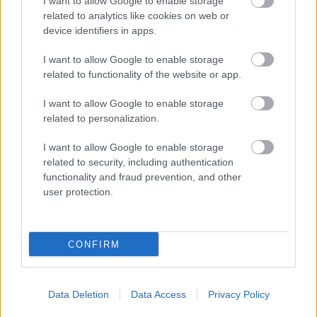
I want to allow Google to enable storage
vádat azzal a három,
related to analytics like cookies on web or
device identifiers in apps.
15, 16 és 17 fiúval
szemben, akik 2022
I want to allow Google to enable storage
februárjában, Jászjákóhalmán, a 31. számú főúton közlekedő
related to functionality of the website or app.
több személygépkocsit is megdobáltak 2-3 centiméteres, a
parkban lévő, díszként használt zúzott kövekkel. A vádirat
I want to allow Google to enable storage
szerint a három fiatal 2022. február 9-én 18 óra körül óra
related to personalization.
körül Jászjákóhalmán, a Fő úton lévő parkban elhatározta,
I want to allow Google to enable storage
hogy az ott lévő, apróra zúzott díszkövekkel megdobálják az
related to security, including authentication
arra haladó személygépkocsikat. Ugyanebben az időben a 31-
functionality and fraud prevention, and other
es számú főúton Jászberény felől Jászapáti felé közlekedett…
user protection.
TOVÁBB OLVASOM
CONFIRM
,
,
,
Kék hírek
Jászjákóhalma
megyei főügyészség
ocsovai ágnes
Szolnoki Járási Ügyészség
Data Deletion
Data Access
Privacy Policy