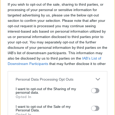
,
Ügyészség
törökszentmiklós
If you wish to opt-out of the sale, sharing to third parties, or
processing of your personal or sensitive information for
targeted advertising by us, please use the below opt-out
Ittas utas rántotta el a kormányt az ittas
section to confirm your selection. Please note that after your
sofőrtől, mindkettőjük ellen vádat emelt az
opt-out request is processed you may continue seeing
ügyészség
interest-based ads based on personal information utilized by
us or personal information disclosed to third parties prior to
2023.02.05.
Tóth András
your opt-out. You may separately opt-out of the further
A Szolnoki Járási
disclosure of your personal information by third parties on the
Ügyészség ittas
IAB’s list of downstream participants. This information may
állapotban elkövetett
also be disclosed by us to third parties on the
IAB’s List of
Downstream Participants
that may further disclose it to other
járművezetés vétsége
third parties.
és közlekedés
biztonsága elleni
Please note that this website/app uses one or more Google
Personal Data Processing Opt Outs
bűntett miatt emelt
services and may gather and store information including but
vádat azokkal a 34 és
not limited to your visit or usage behaviour. You may click to
I want to opt-out of the Sharing of my
personal data.
grant or deny consent to Google and its third-party tags to
29 éves szolnoki lakhelyű férfiakkal szemben, akik közül az
Opted In
use your data for below specified purposes in below Google
egyik kétszer is ittasan vezetett, másodjára az utasa is az volt,
consent section.
I want to opt-out of the Sale of my
aki vezetés közben elrántotta a gépjármű kormányát, és
Personal Data.
emiatt egy parkoló autónak ütköztek. A vádirat szerint a 34
Opted In