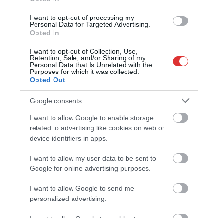
éves férfi 2022. július 4-én, hajnal 3 órakor Szolnok lakott
I want to opt-out of processing my
területén közlekedett az általa vezetett személygépkocsival,
Personal Data for Targeted Advertising.
közepes fokú ittas állapotban. A férfi ezt követően, 2022.
Opted In
július 10-én, 20 óra körüli időben,…
I want to opt-out of Collection, Use,
Retention, Sale, and/or Sharing of my
Personal Data that Is Unrelated with the
TOVÁBB OLVASOM
Purposes for which it was collected.
Opted Out
,
,
,
Szolnok
ittas vezetés
ocsovai ágnes
Szolnok
Szolnoki Járási
Ügyészség
Google consents
I want to allow Google to enable storage
Vádat emelt az ügyészség a közlekedő autókat
related to advertising like cookies on web or
zúzott díszkövekkel dobáló fiatalok ellen
device identifiers in apps.
2023.01.18.
Tóth András
I want to allow my user data to be sent to
Google for online advertising purposes.
A Szolnoki Járási
Ügyészség közlekedés
I want to allow Google to send me
biztonsága elleni
personalized advertising.
bűntett és rongálás
vétsége miatt emelt