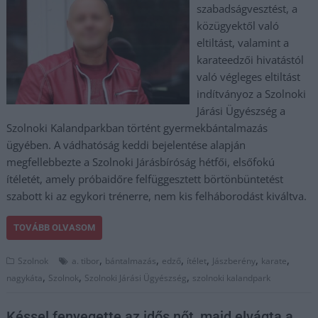
szabadságvesztést, a
közügyektől való
eltiltást, valamint a
karateedzői hivatástól
való végleges eltiltást
indítványoz a Szolnoki
Járási Ügyészség a
Szolnoki Kalandparkban történt gyermekbántalmazás
ügyében. A vádhatóság keddi bejelentése alapján
megfellebbezte a Szolnoki Járásbíróság hétfői, elsőfokú
ítéletét, amely próbaidőre felfüggesztett börtönbüntetést
szabott ki az egykori trénerre, nem kis felháborodást kiváltva.
TOVÁBB OLVASOM
,
,
,
,
,
,
Szolnok
a. tibor
bántalmazás
edző
ítélet
Jászberény
karate
,
,
,
nagykáta
Szolnok
Szolnoki Járási Ügyészség
szolnoki kalandpark
Késsel fenyegette az idős nőt, majd elvágta a