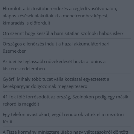
Elromlott a biztosítóberendezés a ceglédi vasútvonalon,
alapos késések alakultak ki a menetrendhez képest,
kimaradás is előfordult
Ön szerint hogy készül a hamisítatlan szolnoki habos isler?
Országos ellenőrzés indult a hazai akkumulátoripari
üzemekben
Az idei év leglassabb növekedését hozta a június a
kiskereskedelemben
Györfi Mihály több tucat vállalkozással egyeztetett a
kerékpárgyár dolgozóinak megsegítéséről
41 fok fölé forrósodott az ország, Szolnokon pedig egy másik
rekord is megdőlt
Egy telefonhívást akart, végül rendőrök vitték el a mezőtúri
férfit
A Tisza kormány minisztere újabb nagy változásokról döntött