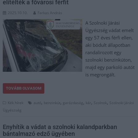
elítélték a fővárosi férfit
2025.10.10.
Farkas András
A Szolnoki Járási
Ügyészség vádat emelt
egy 57 éves férfi ellen,
aki bódult állapotban
randalírozott egy
szolnoki benzinkúton,
majd egy parkoló autót
is megrongált.
TOVÁBB OLVASOM
,
,
,
,
,
Kék hírek
autó
benzinkút
garázdaság
kár
Szolnok
Szolnoki Járási
Ügyészség
Enyhítik a vádat a szolnoki kalandparkban
bántalmazó edző ügyében