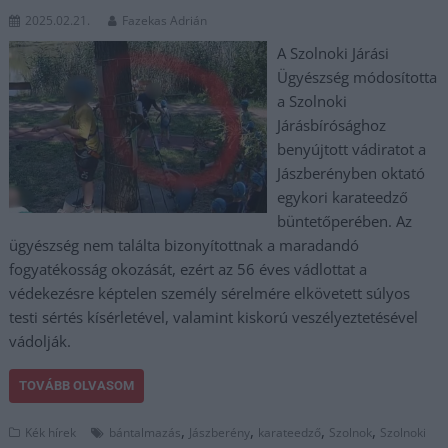
2025.02.21.
Fazekas Adrián
A Szolnoki Járási
Ügyészség módosította
a Szolnoki
Járásbírósághoz
benyújtott vádiratot a
Jászberényben oktató
egykori karateedző
büntetőperében. Az
ügyészség nem találta bizonyítottnak a maradandó
fogyatékosság okozását, ezért az 56 éves vádlottat a
védekezésre képtelen személy sérelmére elkövetett súlyos
testi sértés kísérletével, valamint kiskorú veszélyeztetésével
vádolják.
TOVÁBB OLVASOM
,
,
,
,
Kék hírek
bántalmazás
Jászberény
karateedző
Szolnok
Szolnoki