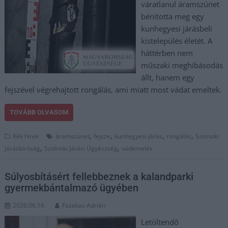
váratlanul áramszünet
bénította meg egy
kunhegyesi járásbeli
kistelepülés életét. A
háttérben nem
műszaki meghibásodás
állt, hanem egy
fejszével végrehajtott rongálás, ami miatt most vádat emeltek.
TOVÁBB OLVASOM
,
,
,
,
Kék hírek
áramszünet
fejsze
kunhegyesi járás
rongálás
Szolnoki
,
,
Járásbíróság
Szolnoki Járási Ügyészség
vádemelés
Súlyosbításért fellebbeznek a kalandparki
gyermekbántalmazó ügyében
2026.06.16.
Fazekas Adrián
Letöltendő