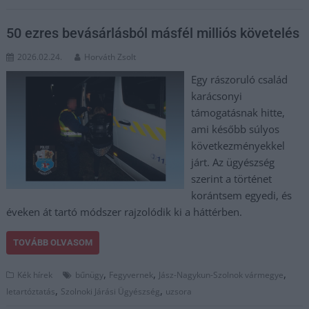
50 ezres bevásárlásból másfél milliós követelés
2026.02.24.
Horváth Zsolt
Egy rászoruló család
karácsonyi
támogatásnak hitte,
ami később súlyos
következményekkel
járt. Az ügyészség
szerint a történet
korántsem egyedi, és
éveken át tartó módszer rajzolódik ki a háttérben.
TOVÁBB OLVASOM
,
,
,
Kék hírek
bűnügy
Fegyvernek
Jász-Nagykun-Szolnok vármegye
,
,
letartóztatás
Szolnoki Járási Ügyészség
uzsora