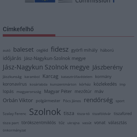
Címkefelhő
fidesz
baleset
györfi mihály
cegléd
háború
autó
időjárás
Jász-Nagykun-Szolnok megye
Jász-Nagykun Szolnok megye
Jászberény
Karcag
kormány
Jászkunság
karambol
katasztrófavédelem
közlekedés
koronavírus
kórház
kosárlabda
kunszentmárton
lmp
Magyar Péter
máv
lopás
mezőtúr
magyarország
rendőrség
Orbán Viktor
polgármester
Pócs János
sport
Szolnok
tisza
tiszafüred
Szalay Ferenc
tisza-tó
tiszaföldvár
törökszentmiklós
vonat
választás
tűz
tisza part
vasút
ukrajna
önkormányzat