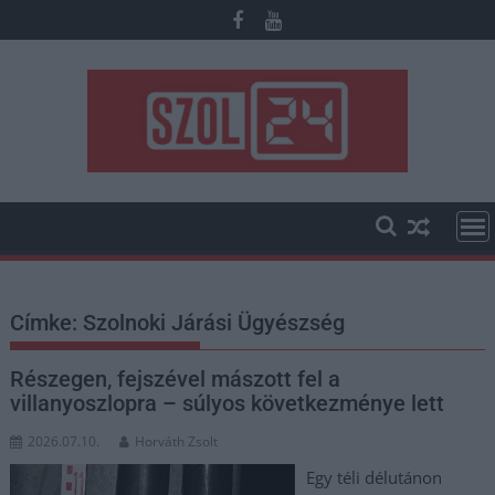
Skip
to
content
Címke:
Szolnoki Járási Ügyészség
Részegen, fejszével mászott fel a
villanyoszlopra – súlyos következménye lett
2026.07.10.
Horváth Zsolt
Egy téli délutánon