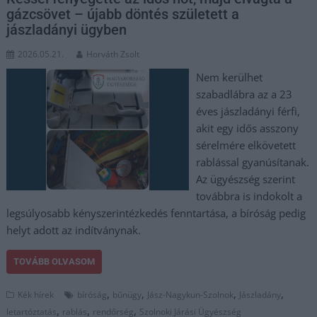
gázcsövet – újabb döntés született a
jászladányi ügyben
2026.05.21.
Horváth Zsolt
Nem kerülhet
szabadlábra az a 23
éves jászladányi férfi,
akit egy idős asszony
sérelmére elkövetett
rablással gyanúsítanak.
Az ügyészség szerint
továbbra is indokolt a
legsúlyosabb kényszerintézkedés fenntartása, a bíróság pedig
helyt adott az indítványnak.
TOVÁBB OLVASOM
,
,
,
,
Kék hírek
bíróság
bűnügy
Jász-Nagykun-Szolnok
Jászladány
,
,
,
letartóztatás
rablás
rendőrség
Szolnoki Járási Ügyészség