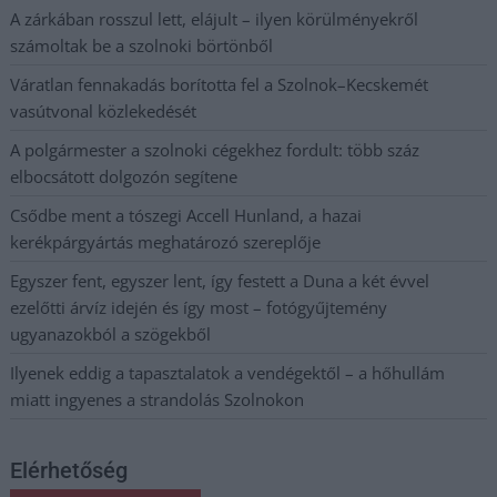
A zárkában rosszul lett, elájult – ilyen körülményekről
számoltak be a szolnoki börtönből
Váratlan fennakadás borította fel a Szolnok–Kecskemét
vasútvonal közlekedését
A polgármester a szolnoki cégekhez fordult: több száz
elbocsátott dolgozón segítene
Csődbe ment a tószegi Accell Hunland, a hazai
kerékpárgyártás meghatározó szereplője
Egyszer fent, egyszer lent, így festett a Duna a két évvel
ezelőtti árvíz idején és így most – fotógyűjtemény
ugyanazokból a szögekből
Ilyenek eddig a tapasztalatok a vendégektől – a hőhullám
miatt ingyenes a strandolás Szolnokon
Elérhetőség