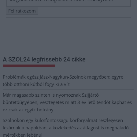
Nem szeretne lemaradni semmiről? Csak egy kattintás, és hírlevelünk a
legfrissebb információkkal és exkluzív tartalmakkal hétről hétre
postaládájába érkezik!
A SZOL24 legfrissebb 24 cikke
Problémák egész Jász-Nagykun-Szolnok megyében: egyre
több otthoni kútból fogy ki a víz
Már magasabb szinten is nyomoznak Szijjártó
büntetőügyében, vesztegetés miatt 3 év letöltendőt kaphat és
ez csak az egyik botrány
Szolnokon egy kulcsfontosságú körforgalmat részlegesen
lezárnak a napokban, a közlekedés az átlagost is meghaladó
mértékben lebénul