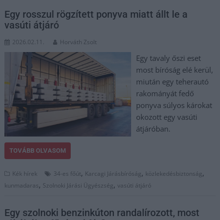
Egy rosszul rögzített ponyva miatt állt le a
vasúti átjáró
2026.02.11.
Horváth Zsolt
Egy tavaly őszi eset
most bíróság elé kerül,
miután egy teherautó
rakományát fedő
ponyva súlyos károkat
okozott egy vasúti
átjáróban.
TOVÁBB OLVASOM
,
,
,
Kék hírek
34-es főút
Karcagi Járásbíróság
közlekedésbiztonság
,
,
kunmadaras
Szolnoki Járási Ügyészség
vasúti átjáró
Egy szolnoki benzinkúton randalírozott, most