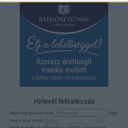
Hírlevél feliratkozás
Adja meg keresztnevét:
Adja
meg e-mail címét:
Megismertem és elfogadom a
GDPR-szabályzat
ot