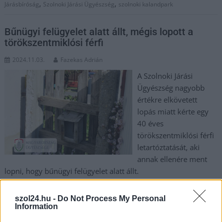
,
,
Járásbíróság
Szolnoki Járási Ügyészség
szolnoki kalandpark
Bűnügyi felügyelet alatt állt, mégis lopott a
törökszentmiklósi férfi
2024.11.03.
Fazekas Adrián
A Szolnoki Járási
Ügyészség nagyobb
értékre elkövetett
lopás miatt kérte egy
40 éves
törökszentmiklósi férfi
letartóztatását, aki
annak ellenére ment
lopni, hogy bűnügyi felügyelet alatt állt.
TOVÁBB OLVASOM
szol24.hu -
Do Not Process My Personal
Information
,
,
JNSZ megyei hírek
bűnügyi felügyelet
lopás
Szolnoki Járási