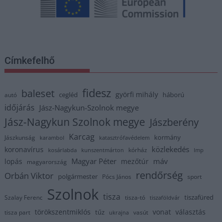
Címkefelhő
fidesz
baleset
györfi mihály
cegléd
háború
autó
időjárás
Jász-Nagykun-Szolnok megye
Jász-Nagykun Szolnok megye
Jászberény
Karcag
kormány
Jászkunság
karambol
katasztrófavédelem
közlekedés
koronavírus
kórház
kosárlabda
kunszentmárton
lmp
Magyar Péter
máv
lopás
mezőtúr
magyarország
rendőrség
Orbán Viktor
polgármester
Pócs János
sport
Szolnok
tisza
tiszafüred
Szalay Ferenc
tisza-tó
tiszaföldvár
törökszentmiklós
vonat
választás
tűz
tisza part
vasút
ukrajna