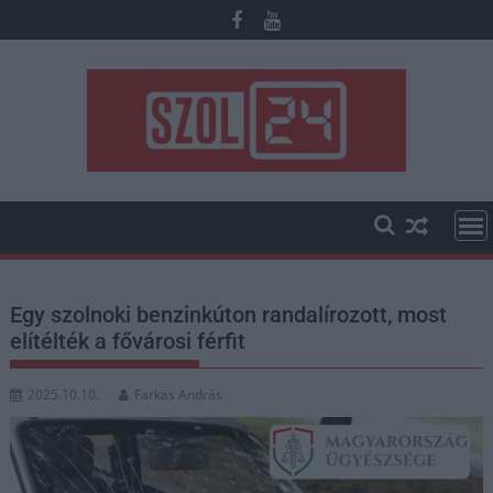
Skip
to
content
Egy szolnoki benzinkúton randalírozott, most
elítélték a fővárosi férfit
2025.10.10.
Farkas András