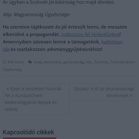
Az ügyben a Szolnoki Járásbíróság hoz majd döntést.
Kép: Magyarország Ügyészsége
Ha szeretne tájékozott és jól értesült lenni, de messzire
elkerülné a propagandát,
iratkozzon fel hírlevelünkre
!
Amennyiben szívesen lenne a támogatónk,
kattintson
ide
és csatlakozzon adománygyűjtésünkhöz!
,
,
,
,
,
Kék hírek
autó
benzinkút
garázdaság
kár
Szolnok
Szolnoki Járási
Ügyészség
Bejegyzés
Ezen a területen húznák
Újszász is él az önazonossági
navigáció
fel a KunlunChem
törvénnyel
elektrolitgyárát (képek és
videó)
Kapcsolódó cikkek