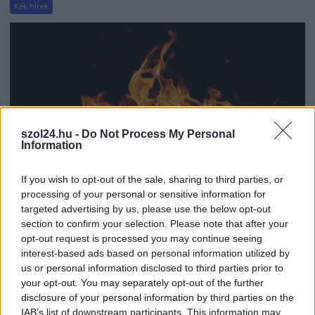
Kék hírek
szol24.hu -
Do Not Process My Personal
Information
If you wish to opt-out of the sale, sharing to third parties, or
processing of your personal or sensitive information for
targeted advertising by us, please use the below opt-out
section to confirm your selection. Please note that after your
2026.08.05.
Horváth Zsolt
opt-out request is processed you may continue seeing
Hatalmas lángok csaptak fel Szolnokon
interest-based ads based on personal information utilized by
Nem indult nyugodtan a szerda reggel Szolnokon, ugyanis
us or personal information disclosed to third parties prior to
your opt-out. You may separately opt-out of the further
egy nagy kiterjedésű tűzeset miatt több egységnek is...
disclosure of your personal information by third parties on the
Kék hírek
IAB’s list of downstream participants. This information may