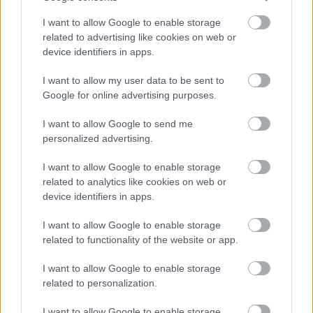
Megismertem és elfogadom a
GDPR-szabályzat
ot
I want to allow Google to enable storage
related to advertising like cookies on web or
device identifiers in apps.
Nem szeretne lemaradni semmiről? Csak egy kattintás, és hírlevelünk a
I want to allow my user data to be sent to
legfrissebb információkkal és exkluzív tartalmakkal hétről hétre
Google for online advertising purposes.
postaládájába érkezik!
I want to allow Google to send me
personalized advertising.
A SZOL24 legfrissebb 24 cikke
I want to allow Google to enable storage
related to analytics like cookies on web or
Problémák egész Jász-Nagykun-Szolnok megyében: egyre
device identifiers in apps.
több otthoni kútból fogy ki a víz
I want to allow Google to enable storage
Már magasabb szinten is nyomoznak Szijjártó
related to functionality of the website or app.
büntetőügyében, vesztegetés miatt 3 év letöltendőt kaphat és
ez csak az egyik botrány
I want to allow Google to enable storage
related to personalization.
Szolnokon egy kulcsfontosságú körforgalmat részlegesen
lezárnak a napokban, a közlekedés az átlagost is meghaladó
I want to allow Google to enable storage