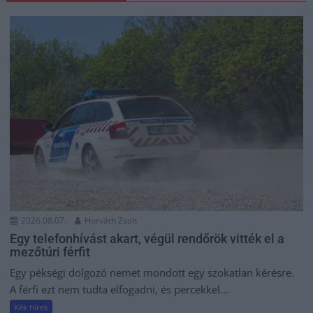
2026.08.07.
Horváth Zsolt
Egy telefonhívást akart, végül rendőrök vitték el a
mezőtúri férfit
Egy pékségi dolgozó nemet mondott egy szokatlan kérésre.
A férfi ezt nem tudta elfogadni, és percekkel...
Kék hírek