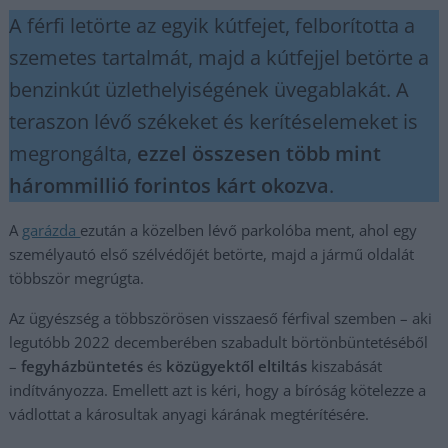
A férfi letörte az egyik kútfejet, felborította a
szemetes tartalmát, majd a kútfejjel betörte a
benzinkút üzlethelyiségének üvegablakát. A
teraszon lévő székeket és kerítéselemeket is
megrongálta,
ezzel összesen több mint
hárommillió forintos kárt okozva
.
A
garázda
ezután a közelben lévő parkolóba ment, ahol egy
személyautó első szélvédőjét betörte, majd a jármű oldalát
többször megrúgta.
Az ügyészség a többszörösen visszaeső férfival szemben – aki
legutóbb 2022 decemberében szabadult börtönbüntetéséből
–
fegyházbüntetés
és
közügyektől eltiltás
kiszabását
indítványozza. Emellett azt is kéri, hogy a bíróság kötelezze a
vádlottat a károsultak anyagi kárának megtérítésére.