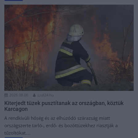
2026.08.06.
szol24.hu
Kiterjedt tüzek pusztítanak az országban, köztük
Karcagon
A rendkívüli hőség és az elhúzódó szárazság miatt
országszerte tarló-, erdő- és bozóttüzekhez riasztják a
tűzoltókat....