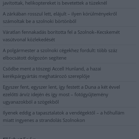
javítottak, helikoptereket is bevetettek a tüzeknél
A zárkában rosszul lett, elájult – ilyen körülményekről
számoltak be a szolnoki börtönből
Váratlan fennakadás borította fel a Szolnok–Kecskemét
vasútvonal közlekedését
A polgármester a szolnoki cégekhez fordult: több száz
elbocsátott dolgozón segítene
Csődbe ment a tószegi Accell Hunland, a hazai
kerékpárgyártás meghatározó szereplője
Egyszer fent, egyszer lent, így festett a Duna a két évvel
ezelőtti árvíz idején és így most – fotógyűjtemény
ugyanazokból a szögekből
Ilyenek eddig a tapasztalatok a vendégektől – a hőhullám
miatt ingyenes a strandolás Szolnokon