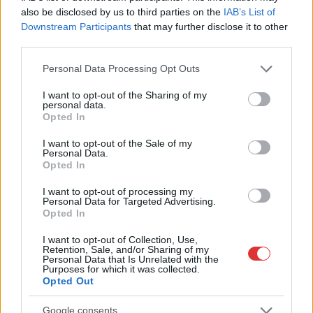
also be disclosed by us to third parties on the
IAB’s List of
Downstream Participants
that may further disclose it to other
third parties.
Please note that this website/app uses one or more Google
Personal Data Processing Opt Outs
services and may gather and store information including but
not limited to your visit or usage behaviour. You may click to
I want to opt-out of the Sharing of my
personal data.
grant or deny consent to Google and its third-party tags to
Opted In
use your data for below specified purposes in below Google
consent section.
I want to opt-out of the Sale of my
Personal Data.
Opted In
I want to opt-out of processing my
Personal Data for Targeted Advertising.
Opted In
I want to opt-out of Collection, Use,
Retention, Sale, and/or Sharing of my
Personal Data that Is Unrelated with the
Hírlevél feliratkozás
Purposes for which it was collected.
Opted Out
Adja meg keresztnevét:
Adja
Google consents
meg e-mail címét: