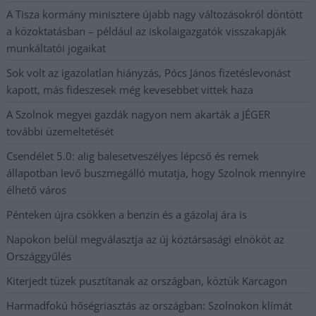
A Tisza kormány minisztere újabb nagy változásokról döntött
a közoktatásban – például az iskolaigazgatók visszakapják
munkáltatói jogaikat
Sok volt az igazolatlan hiányzás, Pócs János fizetéslevonást
kapott, más fideszesek még kevesebbet vittek haza
A Szolnok megyei gazdák nagyon nem akarták a JÉGER
további üzemeltetését
Csendélet 5.0: alig balesetveszélyes lépcső és remek
állapotban levő buszmegálló mutatja, hogy Szolnok mennyire
élhető város
Pénteken újra csökken a benzin és a gázolaj ára is
Napokon belül megválasztja az új köztársasági elnököt az
Országgyűlés
Kiterjedt tüzek pusztítanak az országban, köztük Karcagon
Harmadfokú hőségriasztás az országban: Szolnokon klímát