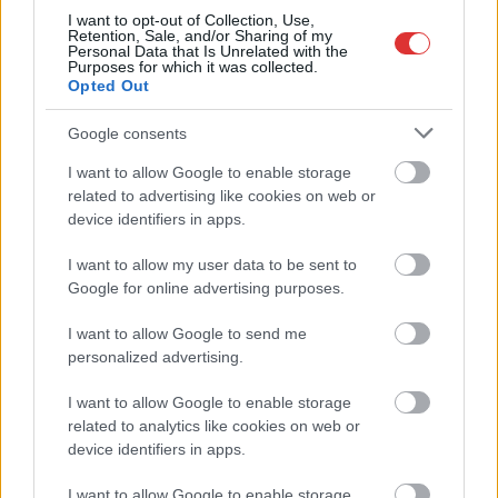
I want to opt-out of Collection, Use,
Retention, Sale, and/or Sharing of my
Personal Data that Is Unrelated with the
Purposes for which it was collected.
Opted Out
2026.08.07.
Kiss Lajos
Elromlott a biztosítóberendezés a ceglédi
Google consents
vasútvonalon, alapos késések alakultak ki a
menetrendhez képest, kimaradás is előfordult
I want to allow Google to enable storage
related to advertising like cookies on web or
Napok óta tart a rendkívüli kánikula, a biztosítóberendezés
device identifiers in apps.
pedig újra megadta magát a ceglédi vonalon, így...
JNSZ megyei hírek
I want to allow my user data to be sent to
Google for online advertising purposes.
I want to allow Google to send me
personalized advertising.
I want to allow Google to enable storage
related to analytics like cookies on web or
device identifiers in apps.
I want to allow Google to enable storage