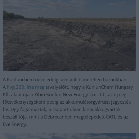
A Kunlunchem neve eddig sem volt ismeretlen hazánkban.
A
hvg.360. írta meg
tavalyelőtt, hogy a KunlunChem Hungary
Kft. alapítója a Yibin Kunlun New Energy Co. Ltd., az új cég
főtevékenységeként pedig az akkumulátorgyártást jegyezték
be. Úgy fogalmaztak, a csoport olyan kínai akkugyártók
beszállítója, mint a Debrecenben megtelepedett CATL és az
Eve Energy.