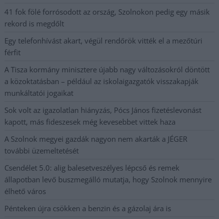
41 fok fölé forrósodott az ország, Szolnokon pedig egy másik
rekord is megdőlt
Egy telefonhívást akart, végül rendőrök vitték el a mezőtúri
férfit
A Tisza kormány minisztere újabb nagy változásokról döntött
a közoktatásban – például az iskolaigazgatók visszakapják
munkáltatói jogaikat
Sok volt az igazolatlan hiányzás, Pócs János fizetéslevonást
kapott, más fideszesek még kevesebbet vittek haza
A Szolnok megyei gazdák nagyon nem akarták a JÉGER
további üzemeltetését
Csendélet 5.0: alig balesetveszélyes lépcső és remek
állapotban levő buszmegálló mutatja, hogy Szolnok mennyire
élhető város
Pénteken újra csökken a benzin és a gázolaj ára is