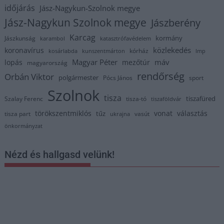
időjárás
Jász-Nagykun-Szolnok megye
Jász-Nagykun Szolnok megye
Jászberény
Karcag
kormány
Jászkunság
karambol
katasztrófavédelem
közlekedés
koronavírus
kórház
kosárlabda
kunszentmárton
lmp
Magyar Péter
máv
lopás
mezőtúr
magyarország
rendőrség
Orbán Viktor
polgármester
Pócs János
sport
Szolnok
tisza
tiszafüred
Szalay Ferenc
tisza-tó
tiszaföldvár
törökszentmiklós
vonat
választás
tűz
tisza part
vasút
ukrajna
önkormányzat
Nézd és hallgasd velünk!