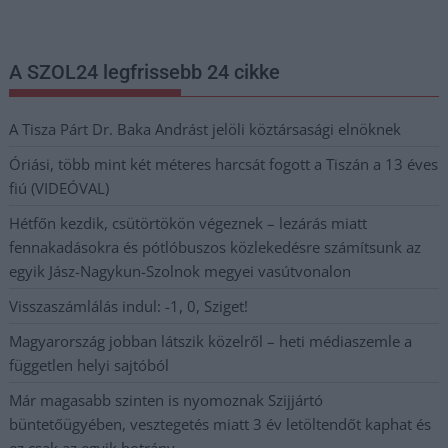
postaládájába érkezik!
A SZOL24 legfrissebb 24 cikke
A Tisza Párt Dr. Baka Andrást jelöli köztársasági elnöknek
Óriási, több mint két méteres harcsát fogott a Tiszán a 13 éves
fiú (VIDEÓVAL)
Hétfőn kezdik, csütörtökön végeznek – lezárás miatt
fennakadásokra és pótlóbuszos közlekedésre számítsunk az
egyik Jász-Nagykun-Szolnok megyei vasútvonalon
Visszaszámlálás indul: -1, 0, Sziget!
Magyarország jobban látszik közelről – heti médiaszemle a
független helyi sajtóból
Már magasabb szinten is nyomoznak Szijjártó
büntetőügyében, vesztegetés miatt 3 év letöltendőt kaphat és
ez csak az egyik botrány