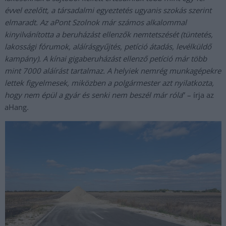
évvel ezelőtt, a társadalmi egyeztetés ugyanis szokás szerint
elmaradt. Az aPont Szolnok már számos alkalommal
kinyilvánította a beruházást ellenzők nemtetszését (tüntetés,
lakossági fórumok, aláírásgyűjtés, petíció átadás, levélküldő
kampány). A kínai gigaberuházást ellenző petíció már több
mint 7000 aláírást tartalmaz. A helyiek nemrég munkagépekre
lettek figyelmesek, miközben a polgármester azt nyilatkozta,
hogy nem épül a gyár és senki nem beszél már róla
” – írja az
aHang.