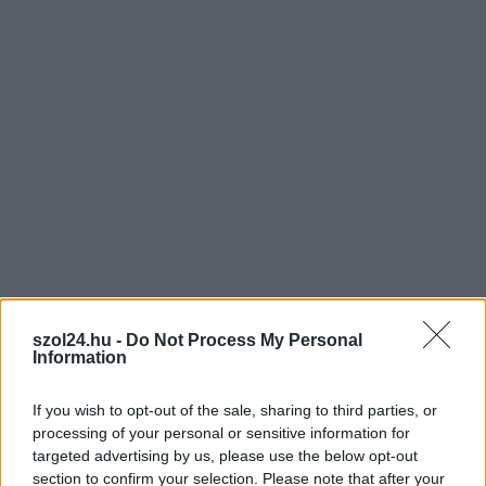
Képek: Vajó Levente
szol24.hu -
Do Not Process My Personal
Ha szeretne tájékozott és jól értesült lenni, de messzire
Information
elkerülné a propagandát,
iratkozzon fel hírlevelünkre
!
Amennyiben szívesen lenne a támogatónk,
kattintson
If you wish to opt-out of the sale, sharing to third parties, or
ide
és csatlakozzon adománygyűjtésünkhöz!
processing of your personal or sensitive information for
targeted advertising by us, please use the below opt-out
,
,
,
,
JNSZ megyei hírek
abony
akkumulátor
elektrolit
elektrolitgyár
section to confirm your selection. Please note that after your