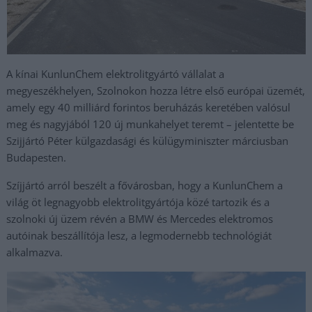
A kínai KunlunChem elektrolitgyártó vállalat a
megyeszékhelyen, Szolnokon hozza létre első európai üzemét,
amely egy 40 milliárd forintos beruházás keretében valósul
meg és nagyjából 120 új munkahelyet teremt – jelentette be
Szijjártó Péter külgazdasági és külügyminiszter márciusban
Budapesten.
Szíjjártó arról beszélt a fővárosban, hogy a KunlunChem a
világ öt legnagyobb elektrolitgyártója közé tartozik és a
szolnoki új üzem révén a BMW és Mercedes elektromos
autóinak beszállítója lesz, a legmodernebb technológiát
alkalmazva.