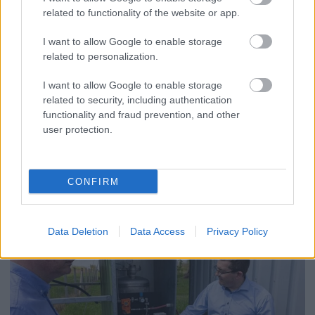
related to functionality of the website or app.
I want to allow Google to enable storage
related to personalization.
2026.08.06.
Kiss Lajos
Sok volt az igazolatlan hiányzás, Pócs János
I want to allow Google to enable storage
fizetéslevonást kapott, más fideszesek még
related to security, including authentication
kevesebbet vittek haza
functionality and fraud prevention, and other
user protection.
A jászsági fideszes képviselő túl sokszor hiányzott
igazolatlanul a szavazásokról, de még mindig olcsón
megúszta ahhoz...
CONFIRM
JNSZ megyei hírek
Data Deletion
Data Access
Privacy Policy