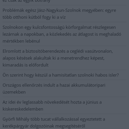
Problémák egész Jász-Nagykun-Szolnok megyében: egyre
több otthoni kútból fogy ki a víz
Szolnokon egy kulcsfontosságú körforgalmat részlegesen
lezárnak a napokban, a közlekedés az átlagost is meghaladó
mértékben lebénul
Elromlott a biztosítóberendezés a ceglédi vasútvonalon,
alapos késések alakultak ki a menetrendhez képest,
kimaradás is előfordult
Ön szerint hogy készül a hamisítatlan szolnoki habos isler?
Országos ellenőrzés indult a hazai akkumulátoripari
üzemekben
Az idei év leglassabb növekedését hozta a június a
kiskereskedelemben
Györfi Mihály több tucat vállalkozással egyeztetett a
kerékpárgyár dolgozóinak megsegítéséről