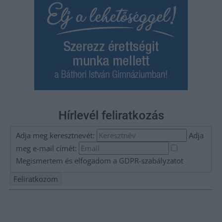
Hírlevél feliratkozás
Adja meg keresztnevét:
Adja
meg e-mail címét:
Megismertem és elfogadom a
GDPR-szabályzat
ot
Nem szeretne lemaradni semmiről? Csak egy kattintás, és hírlevelünk a
legfrissebb információkkal és exkluzív tartalmakkal hétről hétre