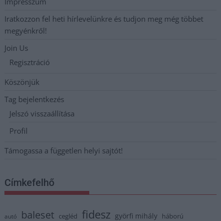
Impresszum
Iratkozzon fel heti hírlevelünkre és tudjon meg még többet
megyénkről!
Join Us
Regisztráció
Köszönjük
Tag bejelentkezés
Jelszó visszaállítása
Profil
Támogassa a független helyi sajtót!
Címkefelhő
fidesz
baleset
györfi mihály
cegléd
háború
autó