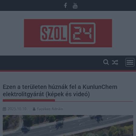
Skip
to
content
Ezen a területen húznák fel a KunlunChem
elektrolitgyárát (képek és videó)
2025.10.10.
Fazekas Adrián