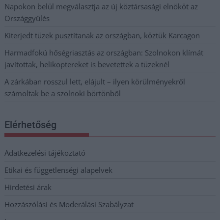
Napokon belül megválasztja az új köztársasági elnököt az
Országgyűlés
Kiterjedt tüzek pusztítanak az országban, köztük Karcagon
Harmadfokú hőségriasztás az országban: Szolnokon klímát
javítottak, helikoptereket is bevetettek a tüzeknél
A zárkában rosszul lett, elájult – ilyen körülményekről
számoltak be a szolnoki börtönből
Elérhetőség
Adatkezelési tájékoztató
Etikai és függetlenségi alapelvek
Hirdetési árak
Hozzászólási és Moderálási Szabályzat