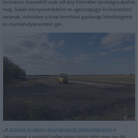
kertvárosi övezetétől csak néhány kilométer távolságra épülne
meg. Sokan környezetvédelmi és egészségügyi kockázatoktól
tartanak, miközben a kínai beruházó gazdasági lehetőségeket
és munkahelyteremtést ígér.
„A
Szolnok és Abony közé tervezett elektrolitgyárról
a
lakosoknak a sajtóból kellett értesülniük több mint egy fél