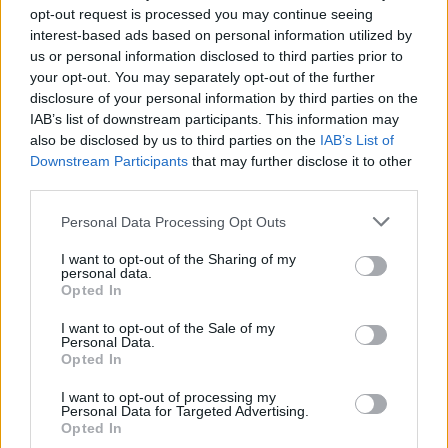
,
,
,
,
opt-out request is processed you may continue seeing
gyár
kína
kunlunchem
Szolnok
üzem
interest-based ads based on personal information utilized by
us or personal information disclosed to third parties prior to
Bejegyzés
Gyorsteszt, rajtaütés, két
Egy szolnoki benzinkúton
your opt-out. You may separately opt-out of the further
navigáció
őrizet
randalírozott, most elítélték a
disclosure of your personal information by third parties on the
IAB’s list of downstream participants. This information may
fővárosi férfit
also be disclosed by us to third parties on the
IAB’s List of
Downstream Participants
that may further disclose it to other
third parties.
Kapcsolódó cikkek
Please note that this website/app uses one or more Google
Personal Data Processing Opt Outs
services and may gather and store information including but
not limited to your visit or usage behaviour. You may click to
I want to opt-out of the Sharing of my
personal data.
grant or deny consent to Google and its third-party tags to
Opted In
use your data for below specified purposes in below Google
consent section.
I want to opt-out of the Sale of my
Personal Data.
Opted In
I want to opt-out of processing my
Personal Data for Targeted Advertising.
Opted In