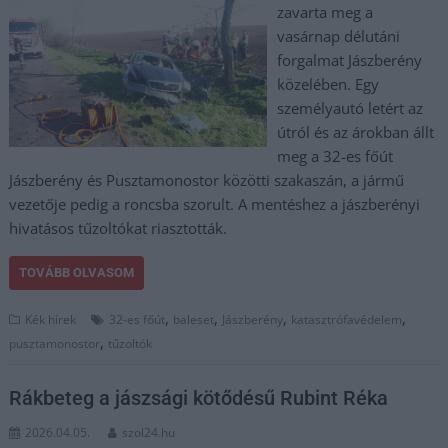
zavarta meg a
vasárnap délutáni
forgalmat Jászberény
közelében. Egy
személyautó letért az
útról és az árokban állt
meg a 32-es főút
Jászberény és Pusztamonostor közötti szakaszán, a jármű
vezetője pedig a roncsba szorult. A mentéshez a jászberényi
hivatásos tűzoltókat riasztották.
TOVÁBB OLVASOM
,
,
,
,
Kék hírek
32-es főút
baleset
Jászberény
katasztrófavédelem
,
pusztamonostor
tűzoltók
Rákbeteg a jászsági kötődésű Rubint Réka
2026.04.05.
szol24.hu