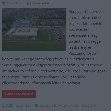
2026.01.15.
Fazekas Adrián
Ahogy arról a Szol24-
en már olvashattak,
tragikus kimenetelű
közlekedési
szerencsétlenség
történt hétfő reggel
Jászberény és
Pusztamonostor
között, amikor egy személygépkocsi és a jászfényszarui
Samsung-gyár munkásjárata összeütközött. A balesetben a
személyautó sofőrje életét vesztette, a buszon utazó dolgozók
továbbszállítása és orvosi ellátása körül azonban
ellentmondásos információk láttak napvilágot.
TOVÁBB OLVASOM
,
,
,
,
,
JNSZ megyei hírek
baleset
elhunyt
gyár
halál
Jászberény