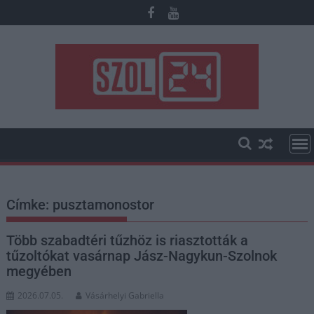
Skip
to
content
Címke:
pusztamonostor
Több szabadtéri tűzhöz is riasztották a
tűzoltókat vasárnap Jász-Nagykun-Szolnok
megyében
2026.07.05.
Vásárhelyi Gabriella