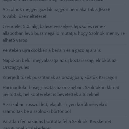
A Szolnok megyei gazdák nagyon nem akarták a JÉGER
további üzemeltetését
Csendélet 5.0: alig balesetveszélyes lépcső és remek
állapotban levő buszmegálló mutatja, hogy Szolnok mennyire
élhető város
Pénteken újra csökken a benzin és a gázolaj ára is
Napokon belül megválasztja az új köztársasági elnököt az
Országgyűlés
Kiterjedt tüzek pusztítanak az országban, köztük Karcagon
Harmadfokú hőségriasztás az országban: Szolnokon klímát
javítottak, helikoptereket is bevetettek a tüzeknél
A zárkában rosszul lett, elájult – ilyen körülményekről
számoltak be a szolnoki börtönből
Váratlan fennakadás borította fel a Szolnok–Kecskemét
vasútvonal közlekedését