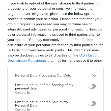
igény van a minibölcsődére. A bölcsődei helyekre már most
If you wish to opt-out of the sale, sharing to third parties, or
túljelentkezés…
processing of your personal or sensitive information for
targeted advertising by us, please use the below opt-out
TOVÁBB OLVASOM
section to confirm your selection. Please note that after your
opt-out request is processed you may continue seeing
,
,
interest-based ads based on personal information utilized by
JNSZ megyei hírek
kardos veronika
minibölcsőde
pusztamonostor
us or personal information disclosed to third parties prior to
your opt-out. You may separately opt-out of the further
Halálos baleset Pusztamonostornál
disclosure of your personal information by third parties on the
IAB’s list of downstream participants. This information may
2022.09.18.
Kiss Lajos
also be disclosed by us to third parties on the
IAB’s List of
Egy személyautó gázolt
Downstream Participants
that may further disclose it to other
halálra egy gyalogost a
third parties.
32-es úton. Halálos
Please note that this website/app uses one or more Google
Personal Data Processing Opt Outs
kimenetelű közúti
services and may gather and store information including but
közlekedési baleset
not limited to your visit or usage behaviour. You may click to
I want to opt-out of the Sharing of my
personal data.
történt a 32-es főút 17.
grant or deny consent to Google and its third-party tags to
Opted In
use your data for below specified purposes in below Google
kilométerszelvényében
consent section.
, Pusztamonostor
I want to opt-out of the Sale of my
Personal Data.
külterületén 2022. szeptember 17-én 22 óra 20 perc körül. A
Opted In