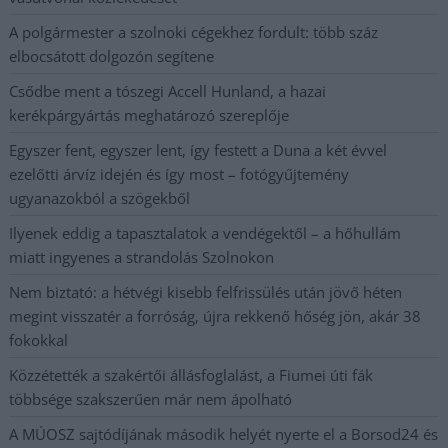
A polgármester a szolnoki cégekhez fordult: több száz
elbocsátott dolgozón segítene
Csődbe ment a tószegi Accell Hunland, a hazai
kerékpárgyártás meghatározó szereplője
Egyszer fent, egyszer lent, így festett a Duna a két évvel
ezelőtti árvíz idején és így most – fotógyűjtemény
ugyanazokból a szögekből
Ilyenek eddig a tapasztalatok a vendégektől – a hőhullám
miatt ingyenes a strandolás Szolnokon
Nem biztató: a hétvégi kisebb felfrissülés után jövő héten
megint visszatér a forróság, újra rekkenő hőség jön, akár 38
fokokkal
Közzétették a szakértői állásfoglalást, a Fiumei úti fák
többsége szakszerűen már nem ápolható
A MÚOSZ sajtódíjának második helyét nyerte el a Borsod24 és