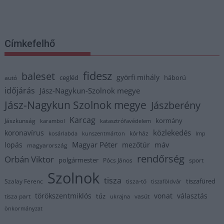
Címkefelhő
fidesz
baleset
györfi mihály
cegléd
háború
autó
időjárás
Jász-Nagykun-Szolnok megye
Jász-Nagykun Szolnok megye
Jászberény
Karcag
kormány
Jászkunság
karambol
katasztrófavédelem
közlekedés
koronavírus
kórház
kosárlabda
kunszentmárton
lmp
Magyar Péter
máv
lopás
mezőtúr
magyarország
rendőrség
Orbán Viktor
polgármester
Pócs János
sport
Szolnok
tisza
tiszafüred
Szalay Ferenc
tisza-tó
tiszaföldvár
törökszentmiklós
vonat
választás
tűz
tisza part
vasút
ukrajna
önkormányzat