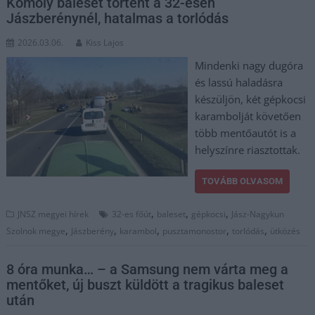
Komoly baleset történt a 32-esen
Jászberénynél, hatalmas a torlódás
2026.03.06.
Kiss Lajos
Mindenki nagy dugóra
és lassú haladásra
készüljön, két gépkocsi
karambolját követően
több mentőautót is a
helyszínre riasztottak.
TOVÁBB OLVASOM
,
,
,
JNSZ megyei hírek
32-es főút
baleset
gépkocsi
Jász-Nagykun
,
,
,
,
,
Szolnok megye
Jászberény
karambol
pusztamonostor
torlódás
ütközés
8 óra munka… – a Samsung nem várta meg a
mentőket, új buszt küldött a tragikus baleset
után