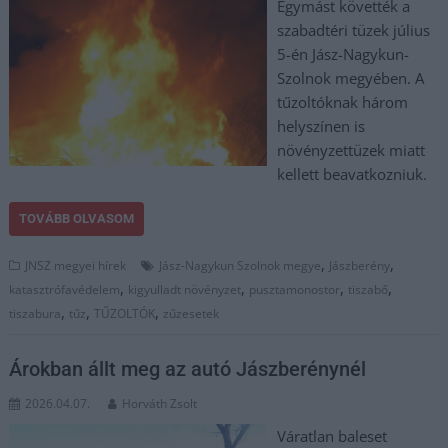
Egymást követték a
szabadtéri tüzek július
5-én Jász-Nagykun-
Szolnok megyében. A
tűzoltóknak három
helyszínen is
növényzettüzek miatt
kellett beavatkozniuk.
TOVÁBB OLVASOM
,
,
JNSZ megyei hírek
Jász-Nagykun Szolnok megye
Jászberény
,
,
,
,
katasztrófavédelem
kigyulladt növényzet
pusztamonostor
tiszabő
,
,
,
tiszabura
tűz
TŰZOLTÓK
zűzesetek
Árokban állt meg az autó Jászberénynél
2026.04.07.
Horváth Zsolt
Váratlan baleset