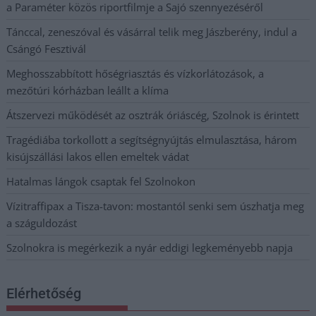
a Paraméter közös riportfilmje a Sajó szennyezéséről
Tánccal, zeneszóval és vásárral telik meg Jászberény, indul a
Csángó Fesztivál
Meghosszabbított hőségriasztás és vízkorlátozások, a
mezőtúri kórházban leállt a klíma
Átszervezi működését az osztrák óriáscég, Szolnok is érintett
Tragédiába torkollott a segítségnyújtás elmulasztása, három
kisújszállási lakos ellen emeltek vádat
Hatalmas lángok csaptak fel Szolnokon
Vízitraffipax a Tisza-tavon: mostantól senki sem úszhatja meg
a száguldozást
Szolnokra is megérkezik a nyár eddigi legkeményebb napja
Elérhetőség