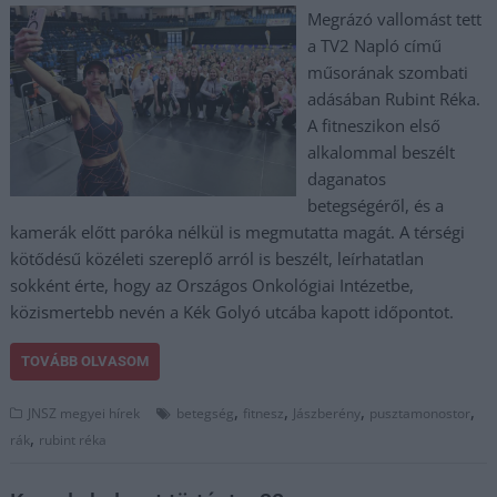
Megrázó vallomást tett
a TV2 Napló című
műsorának szombati
adásában Rubint Réka.
A fitneszikon első
alkalommal beszélt
daganatos
betegségéről, és a
kamerák előtt paróka nélkül is megmutatta magát. A térségi
kötődésű közéleti szereplő arról is beszélt, leírhatatlan
sokként érte, hogy az Országos Onkológiai Intézetbe,
közismertebb nevén a Kék Golyó utcába kapott időpontot.
TOVÁBB OLVASOM
,
,
,
,
JNSZ megyei hírek
betegség
fitnesz
Jászberény
pusztamonostor
,
rák
rubint réka