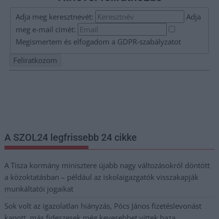
Adja meg keresztnevét:
Adja
meg e-mail címét:
Megismertem és elfogadom a
GDPR-szabályzat
ot
Nem szeretne lemaradni semmiről? Csak egy kattintás, és hírlevelünk a
legfrissebb információkkal és exkluzív tartalmakkal hétről hétre
postaládájába érkezik!
A SZOL24 legfrissebb 24 cikke
A Tisza kormány minisztere újabb nagy változásokról döntött
a közoktatásban – például az iskolaigazgatók visszakapják
munkáltatói jogaikat
Sok volt az igazolatlan hiányzás, Pócs János fizetéslevonást
kapott, más fideszesek még kevesebbet vittek haza