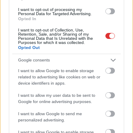
rendelkezésre álló adatok szerint egy személygépkocsi
I want to opt-out of processing my
közlekedett Jászberény felől Pusztamonostor irányába, mikor
Personal Data for Targeted Advertising.
haladása során elütött egy gyalogost. A baleset következtében
Opted In
a férfi a helyszínen életét vesztette. A rendőrök teljes útlezárás
I want to opt-out of Collection, Use,
mellett végezték a baleset helyszínelését. A forgalmat
Retention, Sale, and/or Sharing of my
Jászfelsőszentgyörgy és Jászárokszállás irányába terelték.
Personal Data that Is Unrelated with the
Purposes for which it was collected.
(Police.hu)
Opted Out
TOVÁBB OLVASOM
Google consents
I want to allow Google to enable storage
,
,
JNSZ megyei hírek
gázolás
halálos
pusztamonostor
related to advertising like cookies on web or
device identifiers in apps.
Lebontotta a kerítést a részeg fiatal
I want to allow my user data to be sent to
2022.07.25.
Czapkó Dorottya
Google for online advertising purposes.
A Jászberényi
I want to allow Google to send me
Rendőrkapitányság
personalized advertising.
eljárást indított
járművezetés ittas
I want to allow Google to enable storage