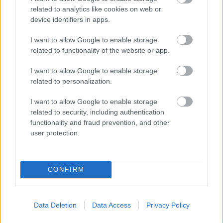
állapotban vétség
related to analytics like cookies on web or
elkövetése miatt egy
device identifiers in apps.
helyi lakos ellen. A 18
I want to allow Google to enable storage
éves férfi
related to functionality of the website or app.
Pusztamonostor belterületén közlekedett személygépkocsival
2022. július 24-én hajnalban, mikor áttért a menetiránya
I want to allow Google to enable storage
szerinti bal oldali forgalmi sávba, lehaladt az úttestről, majd az
related to personalization.
útmenti két ingatlan kerítésének nekihajtott. A balesetet
I want to allow Google to enable storage
követően a sofőr a gépkocsit hátrahagyva távozott a
related to security, including authentication
helyszínről. Adatgyűjtés során a rendőrök rövid időn belül
functionality and fraud prevention, and other
azonosították a feltételezett elkövetőt, akit az otthonában
user protection.
ellenőrzés alá vontak. A férfival szemben alkoholszondát
alkalmaztak, ami pozitív értéket mutatott. A jogsértőt
előállították további mintavételre, vezetői engedélyét…
CONFIRM
TOVÁBB OLVASOM
Data Deletion
Data Access
Privacy Policy
,
,
Kék hírek
pusztamonostor
rendőrség
részeg