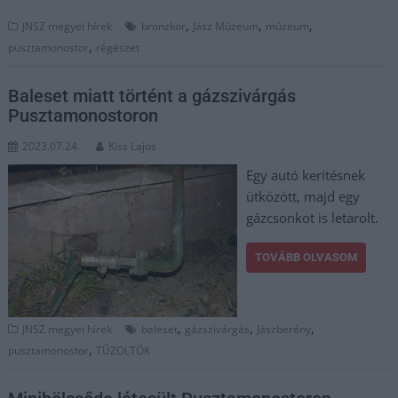
,
,
,
JNSZ megyei hírek
bronzkor
Jász Múzeum
múzeum
,
pusztamonostor
régészet
Baleset miatt történt a gázszivárgás
Pusztamonostoron
2023.07.24.
Kiss Lajos
Egy autó kerítésnek
ütközött, majd egy
gázcsonkot is letarolt.
TOVÁBB OLVASOM
,
,
,
JNSZ megyei hírek
baleset
gázszivárgás
Jászberény
,
pusztamonostor
TŰZOLTÓK