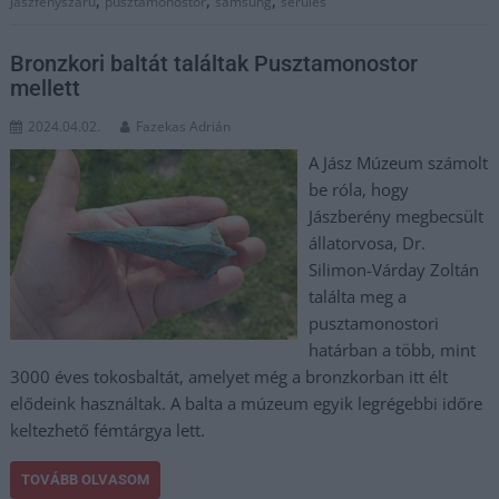
,
,
,
Jászfényszaru
pusztamonostor
samsung
sérülés
Bronzkori baltát találtak Pusztamonostor
mellett
2024.04.02.
Fazekas Adrián
A Jász Múzeum számolt
be róla, hogy
Jászberény megbecsült
állatorvosa, Dr.
Silimon-Várday Zoltán
találta meg a
pusztamonostori
határban a több, mint
3000 éves tokosbaltát, amelyet még a bronzkorban itt élt
elődeink használtak. A balta a múzeum egyik legrégebbi időre
keltezhető fémtárgya lett.
TOVÁBB OLVASOM