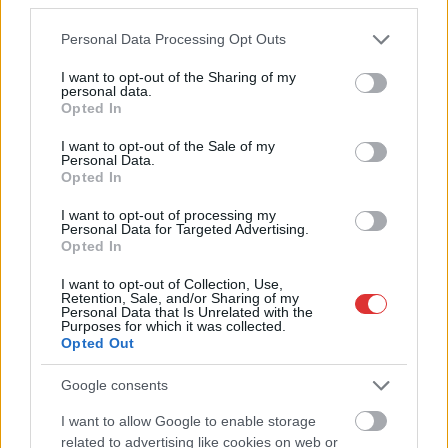
ez csak az egyik botrány
Please note that this website/app uses one or more Google
Personal Data Processing Opt Outs
services and may gather and store information including but
Problémák egész Jász-Nagykun-Szolnok megyében: egyre
not limited to your visit or usage behaviour. You may click to
I want to opt-out of the Sharing of my
több otthoni kútból fogy ki a víz
personal data.
grant or deny consent to Google and its third-party tags to
Opted In
Szolnokon egy kulcsfontosságú körforgalmat részlegesen
use your data for below specified purposes in below Google
lezárnak a napokban, a közlekedés az átlagost is meghaladó
consent section.
I want to opt-out of the Sale of my
Personal Data.
mértékben lebénul
Opted In
Elromlott a biztosítóberendezés a ceglédi vasútvonalon,
I want to opt-out of processing my
alapos késések alakultak ki a menetrendhez képest,
Personal Data for Targeted Advertising.
Opted In
kimaradás is előfordult
Ön szerint hogy készül a hamisítatlan szolnoki habos isler?
I want to opt-out of Collection, Use,
Retention, Sale, and/or Sharing of my
Personal Data that Is Unrelated with the
Országos ellenőrzés indult a hazai akkumulátoripari
Purposes for which it was collected.
üzemekben
Opted Out
Az idei év leglassabb növekedését hozta a június a
Google consents
kiskereskedelemben
I want to allow Google to enable storage
Györfi Mihály több tucat vállalkozással egyeztetett a
related to advertising like cookies on web or