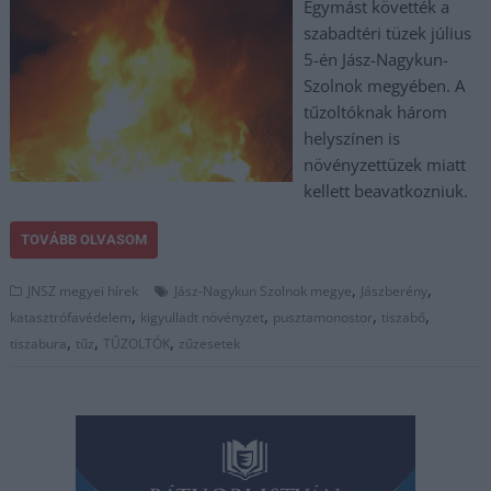
Egymást követték a
szabadtéri tüzek július
5-én Jász-Nagykun-
Szolnok megyében. A
tűzoltóknak három
helyszínen is
növényzettüzek miatt
kellett beavatkozniuk.
TOVÁBB OLVASOM
,
,
JNSZ megyei hírek
Jász-Nagykun Szolnok megye
Jászberény
,
,
,
,
katasztrófavédelem
kigyulladt növényzet
pusztamonostor
tiszabő
,
,
,
tiszabura
tűz
TŰZOLTÓK
zűzesetek