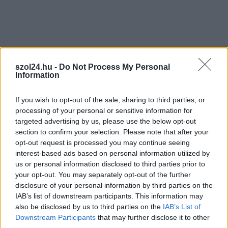
Nem szeretne lemaradni semmiről? Csak egy kattintás, és hírlevelünk a
legfrissebb információkkal és exkluzív tartalmakkal hétről hétre
postaládájába érkezik!
A SZOL24 legfrissebb 24 cikke
szol24.hu -
Do Not Process My Personal
Information
Óriási, több mint két méteres harcsát fogott a Tiszán a 13 éves
If you wish to opt-out of the sale, sharing to third parties, or
fiú (VIDEÓVAL)
processing of your personal or sensitive information for
targeted advertising by us, please use the below opt-out
Hétfőn kezdik, csütörtökön végeznek – lezárás miatt
section to confirm your selection. Please note that after your
fennakadásokra és pótlóbuszos közlekedésre számítsunk az
opt-out request is processed you may continue seeing
egyik Jász-Nagykun-Szolnok megyei vasútvonalon
interest-based ads based on personal information utilized by
us or personal information disclosed to third parties prior to
Visszaszámlálás indul: -1, 0, Sziget!
your opt-out. You may separately opt-out of the further
Magyarország jobban látszik közelről – heti médiaszemle a
disclosure of your personal information by third parties on the
IAB’s list of downstream participants. This information may
független helyi sajtóból
also be disclosed by us to third parties on the
IAB’s List of
Már magasabb szinten is nyomoznak Szijjártó
Downstream Participants
that may further disclose it to other
büntetőügyében, vesztegetés miatt 3 év letöltendőt kaphat és
third parties.