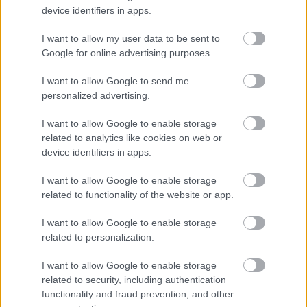
kerékpárgyár dolgozóinak megsegítéséről
device identifiers in apps.
41 fok fölé forrósodott az ország, Szolnokon pedig egy másik
I want to allow my user data to be sent to
rekord is megdőlt
Google for online advertising purposes.
Egy telefonhívást akart, végül rendőrök vitték el a mezőtúri
I want to allow Google to send me
férfit
personalized advertising.
A Tisza kormány minisztere újabb nagy változásokról döntött
I want to allow Google to enable storage
a közoktatásban – például az iskolaigazgatók visszakapják
related to analytics like cookies on web or
munkáltatói jogaikat
device identifiers in apps.
Sok volt az igazolatlan hiányzás, Pócs János fizetéslevonást
I want to allow Google to enable storage
kapott, más fideszesek még kevesebbet vittek haza
related to functionality of the website or app.
A Szolnok megyei gazdák nagyon nem akarták a JÉGER
I want to allow Google to enable storage
további üzemeltetését
related to personalization.
Csendélet 5.0: alig balesetveszélyes lépcső és remek
I want to allow Google to enable storage
állapotban levő buszmegálló mutatja, hogy Szolnok mennyire
related to security, including authentication
élhető város
functionality and fraud prevention, and other