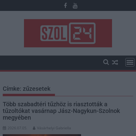
Skip
to
content
Címke:
zűzesetek
Több szabadtéri tűzhöz is riasztották a
tűzoltókat vasárnap Jász-Nagykun-Szolnok
megyében
2026.07.05.
Vásárhelyi Gabriella