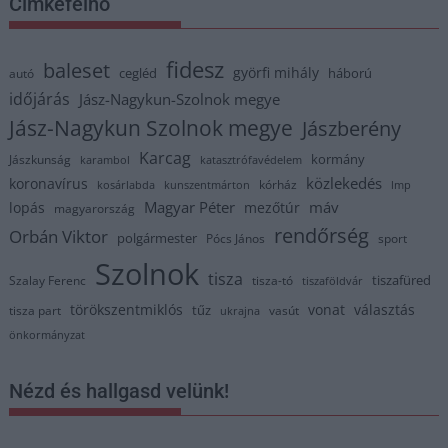
Címkefelhő
fidesz
baleset
györfi mihály
cegléd
háború
autó
időjárás
Jász-Nagykun-Szolnok megye
Jász-Nagykun Szolnok megye
Jászberény
Karcag
kormány
Jászkunság
karambol
katasztrófavédelem
közlekedés
koronavírus
kórház
kosárlabda
kunszentmárton
lmp
Magyar Péter
máv
lopás
mezőtúr
magyarország
rendőrség
Orbán Viktor
polgármester
Pócs János
sport
Szolnok
tisza
tiszafüred
Szalay Ferenc
tisza-tó
tiszaföldvár
törökszentmiklós
vonat
választás
tűz
tisza part
vasút
ukrajna
önkormányzat
Nézd és hallgasd velünk!