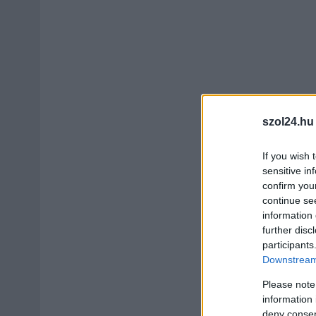
szol24.hu
If you wish 
sensitive in
confirm you
continue se
information 
further disc
participants
Downstream 
Please note
information 
deny consent