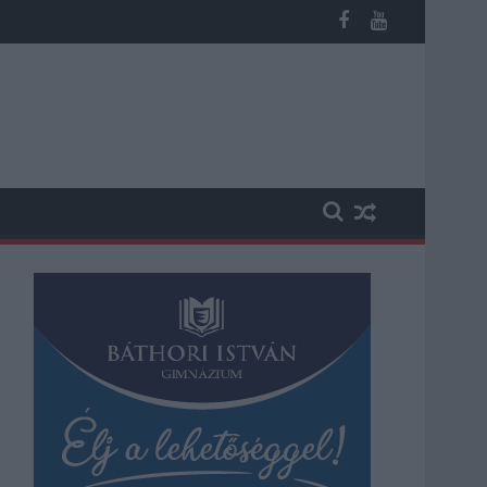
n, vesztegetés miatt 3 év letöltendőt kaphat és ez csak az egyi