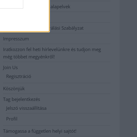
Etikai és függetlenségi alapelvek
Hirdetési árak
Hozzászólási és Moderálási Szabályzat
Impresszum
Iratkozzon fel heti hírlevelünkre és tudjon meg
még többet megyénkről!
Join Us
Regisztráció
Köszönjük
Tag bejelentkezés
Jelszó visszaállítása
Profil
Támogassa a független helyi sajtót!