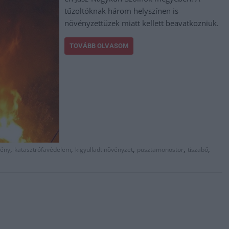
tűzoltóknak három helyszínen is
növényzettüzek miatt kellett beavatkozniuk.
TOVÁBB OLVASOM
,
,
,
,
,
rény
katasztrófavédelem
kigyulladt növényzet
pusztamonostor
tiszabő