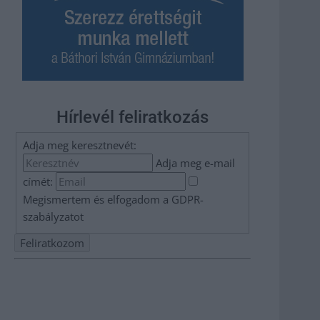
Hírlevél feliratkozás
Adja meg keresztnevét:
Adja meg e-mail
címét:
Megismertem és elfogadom a
GDPR-
szabályzat
ot
Nem szeretne lemaradni semmiről? Csak egy kattintás, és
hírlevelünk a legfrissebb információkkal és exkluzív
tartalmakkal hétről hétre postaládájába érkezik!