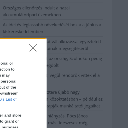
Országos ellenőrzés indult a hazai
akkumulátoripari üzemekben
Az idei év leglassabb növekedését hozta a június a
kiskereskedelemben
Györfi Mihály több tucat vállalkozással egyeztetett
a kerékpárgyár dolgozóinak megsegítéséről
41 fok fölé forrósodott az ország, Szolnokon pedig
sonal or
egy másik rekord is megdőlt
ection to
Egy telefonhívást akart, végül rendőrök vitték el a
ou may
 personal
mezőtúri férfit
out of the
A Tisza kormány minisztere újabb nagy
 downstream
változásokról döntött a közoktatásban – például az
B’s List of
iskolaigazgatók visszakapják munkáltatói jogaikat
er and store
Sok volt az igazolatlan hiányzás, Pócs János
to grant or
fizetéslevonást kapott, más fideszesek még
ed purposes