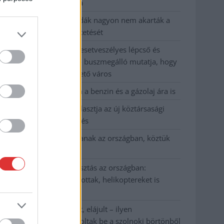
kevesebbet vittek haza
A Szolnok megyei gazdák nagyon nem akarták a
JÉGER további üzemeltetését
Csendélet 5.0: alig balesetveszélyes lépcső és
remek állapotban levő buszmegálló mutatja, hogy
Szolnok mennyire élhető város
Pénteken újra csökken a benzin és a gázolaj ára is
Napokon belül megválasztja az új köztársasági
elnököt az Országgyűlés
Kiterjedt tüzek pusztítanak az országban, köztük
Karcagon
Harmadfokú hőségriasztás az országban:
Szolnokon klímát javítottak, helikoptereket is
bevetettek a tüzeknél
A zárkában rosszul lett, elájult – ilyen
körülményekről számoltak be a szolnoki börtönből