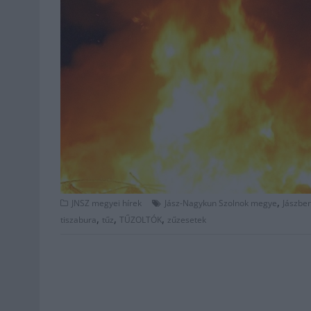
,
JNSZ megyei hírek
Jász-Nagykun Szolnok megye
Jászbe
,
,
,
tiszabura
tűz
TŰZOLTÓK
zűzesetek