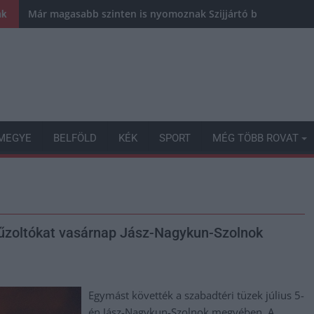
Már magasabb szinten is nyomoznak Szijjártó büntetőügyébe
nk
MEGYE
BELFÖLD
KÉK
SPORT
MÉG TÖBB ROVAT
 tűzoltókat vasárnap Jász-Nagykun-Szolnok
Egymást követték a szabadtéri tüzek július 5-
én Jász-Nagykun-Szolnok megyében. A