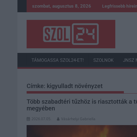
Skip
szombat, augusztus 8, 2026
Legfrissebb hírei
to
content
TÁMOGASSA SZOL24-ET!
SZOLNOK
JNSZ 
Címke:
kigyulladt növényzet
Több szabadtéri tűzhöz is riasztották a
megyében
2026.07.05.
Vásárhelyi Gabriella