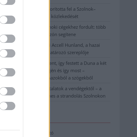
Váratlan fennakadás borította fel a Szolnok–
Kecskemét vasútvonal közlekedését
A polgármester a szolnoki cégekhez fordult: több
száz elbocsátott dolgozón segítene
Csődbe ment a tószegi Accell Hunland, a hazai
kerékpárgyártás meghatározó szereplője
Egyszer fent, egyszer lent, így festett a Duna a két
évvel ezelőtti árvíz idején és így most –
fotógyűjtemény ugyanazokból a szögekből
Ilyenek eddig a tapasztalatok a vendégektől – a
hőhullám miatt ingyenes a strandolás Szolnokon
Elérhetőség
Adatkezelési tájékoztató