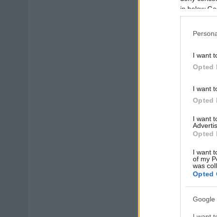
in below Go
Persona
I want t
Opted 
I want t
Opted 
I want 
Advertis
Opted 
I want t
of my P
was col
Opted 
Google 
I want t