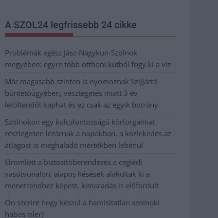
A SZOL24 legfrissebb 24 cikke
Problémák egész Jász-Nagykun-Szolnok
megyében: egyre több otthoni kútból fogy ki a víz
Már magasabb szinten is nyomoznak Szijjártó
büntetőügyében, vesztegetés miatt 3 év
letöltendőt kaphat és ez csak az egyik botrány
Szolnokon egy kulcsfontosságú körforgalmat
részlegesen lezárnak a napokban, a közlekedés az
átlagost is meghaladó mértékben lebénul
Elromlott a biztosítóberendezés a ceglédi
vasútvonalon, alapos késések alakultak ki a
menetrendhez képest, kimaradás is előfordult
Ön szerint hogy készül a hamisítatlan szolnoki
habos isler?