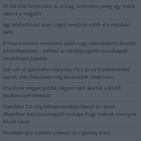
41 fok fölé forrósodott az ország, Szolnokon pedig egy másik
rekord is megdőlt
Egy telefonhívást akart, végül rendőrök vitték el a mezőtúri
férfit
A Tisza kormány minisztere újabb nagy változásokról döntött
a közoktatásban – például az iskolaigazgatók visszakapják
munkáltatói jogaikat
Sok volt az igazolatlan hiányzás, Pócs János fizetéslevonást
kapott, más fideszesek még kevesebbet vittek haza
A Szolnok megyei gazdák nagyon nem akarták a JÉGER
további üzemeltetését
Csendélet 5.0: alig balesetveszélyes lépcső és remek
állapotban levő buszmegálló mutatja, hogy Szolnok mennyire
élhető város
Pénteken újra csökken a benzin és a gázolaj ára is