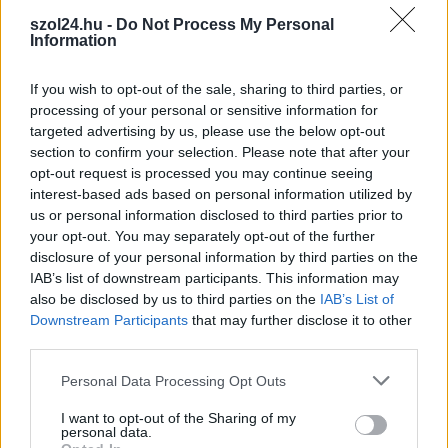
Nem mindennapi adatokat rögzítettek a meteorológiai
szol24.hu -
Do Not Process My Personal
állomások csütörtökön: több településen is olyan értékek
Information
születtek, amelyek átírták...
Szolnok
If you wish to opt-out of the sale, sharing to third parties, or
processing of your personal or sensitive information for
targeted advertising by us, please use the below opt-out
section to confirm your selection. Please note that after your
opt-out request is processed you may continue seeing
interest-based ads based on personal information utilized by
us or personal information disclosed to third parties prior to
your opt-out. You may separately opt-out of the further
disclosure of your personal information by third parties on the
IAB’s list of downstream participants. This information may
also be disclosed by us to third parties on the
IAB’s List of
Downstream Participants
that may further disclose it to other
third parties.
Please note that this website/app uses one or more Google
Personal Data Processing Opt Outs
services and may gather and store information including but
2026.08.06.
Kiss Lajos
not limited to your visit or usage behaviour. You may click to
I want to opt-out of the Sharing of my
Csendélet 5.0: alig balesetveszélyes lépcső és
personal data.
grant or deny consent to Google and its third-party tags to