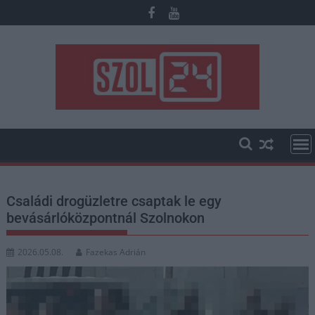
Skip
to
content
Családi drogüzletre csaptak le egy
bevásárlóközpontnál Szolnokon
2026.05.08.
Fazekas Adrián