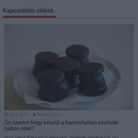
Kapcsolódó cikkek
2026.08.07.
Farkas András
Ön szerint hogy készül a hamisítatlan szolnoki
habos isler?
Igazi retró klasszikus desszert, amelyet generációk óta