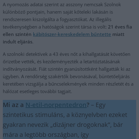
A nyomozás adatai szerint az asszony nemcsak Szolnok
különböző pontjain, hanem saját kőteleki lakásán is
rendszeresen kiszolgálta a fogyasztókat. Az illegális
tevékenységben a hatóságok szerint társa is volt:
21 éves fia
ellen szintén
kábítószer-kereskedelem bűntette
miatt
indult eljárás
.
A szolnoki detektívek a 43 éves nőt a kihallgatását követően
őrizetbe vették, és kezdeményezték a letartóztatásának
indítványozását. Fiát szintén gyanúsítottként hallgatták ki az
ügyben. A rendőrség szakértők bevonásával, büntetőeljárás
keretében vizsgálja a bűncselekmények minden részletét és a
hálózat esetleges további tagjait.
Mi az a
N-etil-norpentedron
?
– Egy
szintetikus stimuláns, a köznyelvben ezeket
gyakran nevezik „dizájner drogoknak”, bár
mára a legtöbb országban, így