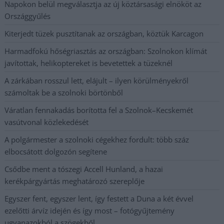
Napokon belül megválasztja az új köztársasági elnököt az
Országgyűlés
Kiterjedt tüzek pusztítanak az országban, köztük Karcagon
Harmadfokú hőségriasztás az országban: Szolnokon klímát
javítottak, helikoptereket is bevetettek a tüzeknél
A zárkában rosszul lett, elájult – ilyen körülményekről
számoltak be a szolnoki börtönből
Váratlan fennakadás borította fel a Szolnok–Kecskemét
vasútvonal közlekedését
A polgármester a szolnoki cégekhez fordult: több száz
elbocsátott dolgozón segítene
Csődbe ment a tószegi Accell Hunland, a hazai
kerékpárgyártás meghatározó szereplője
Egyszer fent, egyszer lent, így festett a Duna a két évvel
ezelőtti árvíz idején és így most – fotógyűjtemény
ugyanazokból a szögekből