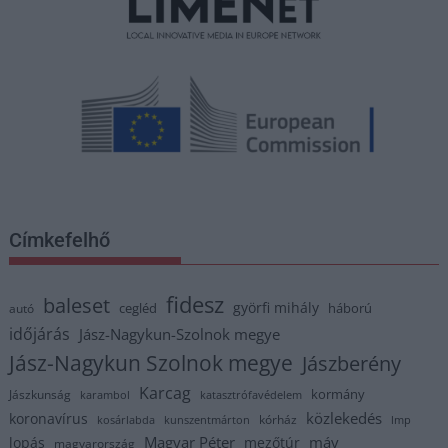
Címkefelhő
fidesz
baleset
györfi mihály
cegléd
háború
autó
időjárás
Jász-Nagykun-Szolnok megye
Jász-Nagykun Szolnok megye
Jászberény
Karcag
kormány
Jászkunság
karambol
katasztrófavédelem
közlekedés
koronavírus
kórház
kosárlabda
kunszentmárton
lmp
Magyar Péter
máv
lopás
mezőtúr
magyarország