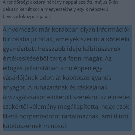
A rendőrségi akcióra néhány nappal ezelőtt, május 5-én
délután került sor a megyeszékhely egyik népszerű
bevásárlóközpontjánál.
A nyomozók már korábban olyan információk
birtokába jutottak, amelyek szerint
a kőteleki
gyanúsított hosszabb ideje kábítószerek
értékesítéséből tartja fenn magát.
Az
elfogás pillanatában a nő éppen egy
vásárlójának adott át kábítószergyanús
anyagot. A ruházatának és táskájának
átvizsgálásakor előkerült szerekről az előzetes
szakértői vélemény megállapította, hogy azok
N-etil-norpentedront tartalmaznak, ami tiltott
kábítószernek minősül.