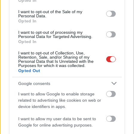
remek állapotban levő buszmegálló mutatja, hogy
Opted In
use your data for below specified purposes in below Google
Szolnok mennyire élhető város
consent section.
I want to opt-out of the Sale of my
Ha csak ezeket a képeket látnánk, azt gondolnánk, hogy az
Personal Data.
Opted In
egyik leglepusztultabb balkáni vidéken járunk, de...
Szolnok
I want to opt-out of processing my
Personal Data for Targeted Advertising.
Opted In
I want to opt-out of Collection, Use,
Retention, Sale, and/or Sharing of my
Personal Data that Is Unrelated with the
Purposes for which it was collected.
Opted Out
Google consents
I want to allow Google to enable storage
related to advertising like cookies on web or
device identifiers in apps.
I want to allow my user data to be sent to
Google for online advertising purposes.