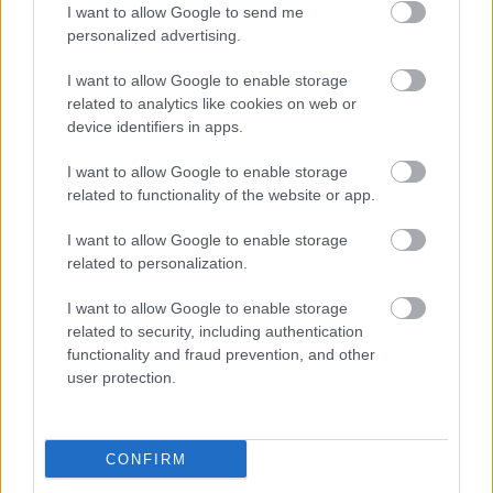
I want to allow Google to send me
personalized advertising.
Hírlevél feliratkozás
I want to allow Google to enable storage
Adja meg keresztnevét:
Adja
related to analytics like cookies on web or
device identifiers in apps.
meg e-mail címét:
Megismertem és elfogadom a
GDPR-szabályzat
ot
I want to allow Google to enable storage
related to functionality of the website or app.
I want to allow Google to enable storage
Nem szeretne lemaradni semmiről? Csak egy kattintás, és hírlevelünk a
related to personalization.
legfrissebb információkkal és exkluzív tartalmakkal hétről hétre
postaládájába érkezik!
I want to allow Google to enable storage
related to security, including authentication
functionality and fraud prevention, and other
A SZOL24 legfrissebb 24 cikke
user protection.
Problémák egész Jász-Nagykun-Szolnok megyében: egyre
több otthoni kútból fogy ki a víz
CONFIRM