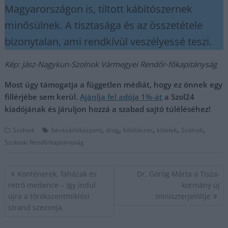
Magyarországon is, tiltott kábítószernek
minősülnek. A tisztasága és az összetétele
bizonytalan, ami rendkívül veszélyessé teszi.
Kép: Jász-Nagykun-Szolnok Vármegyei Rendőr-főkapitányság
Most úgy támogatja a független médiát, hogy ez önnek egy
fillérjébe sem kerül.
Ajánlja fel adója 1%-át
a Szol24
kiadójának és járuljon hozzá a szabad sajtó túléléséhez!
,
,
,
,
,
Szolnok
bevásárlóközpont
drog
kábítószer
kőtelek
Szolnok
Szolnoki Rendőrkapitányság
Bejegyzés
Konténerek, faházak és
Dr. Görög Márta a Tisza-
navigáció
retró medence – így indul
kormány új
újra a törökszentmiklósi
miniszterjelöltje
strand szezonja