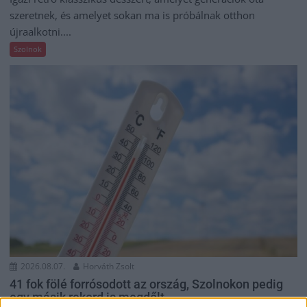
szeretnek, és amelyet sokan ma is próbálnak otthon
újraalkotni....
Szolnok
2026.08.07.
Horváth Zsolt
41 fok fölé forrósodott az ország, Szolnokon pedig
egy másik rekord is megdőlt