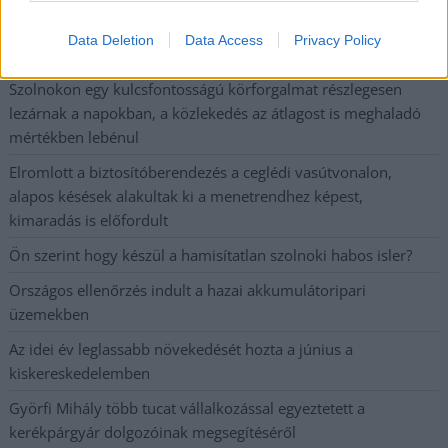
Már magasabb szinten is nyomoznak Szijjártó
büntetőügyében, vesztegetés miatt 3 év letöltendőt kaphat és
Data Deletion
Data Access
Privacy Policy
ez csak az egyik botrány
Szolnokon egy kulcsfontosságú körforgalmat részlegesen
lezárnak a napokban, a közlekedés az átlagost is meghaladó
mértékben lebénul
Elromlott a biztosítóberendezés a ceglédi vasútvonalon,
alapos késések alakultak ki a menetrendhez képest,
kimaradás is előfordult
Ön szerint hogy készül a hamisítatlan szolnoki habos isler?
Országos ellenőrzés indult a hazai akkumulátoripari
üzemekben
Az idei év leglassabb növekedését hozta a június a
kiskereskedelemben
Györfi Mihály több tucat vállalkozással egyeztetett a
kerékpárgyár dolgozóinak megsegítéséről