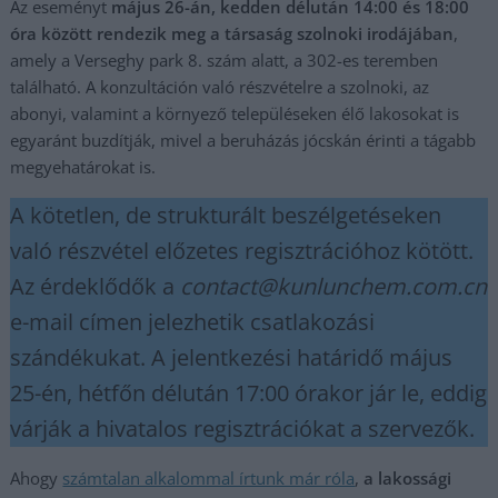
Az eseményt
május 26-án, kedden délután 14:00 és 18:00
óra között rendezik meg a társaság szolnoki irodájában
,
amely a Verseghy park 8. szám alatt, a 302-es teremben
található. A konzultáción való részvételre a szolnoki, az
abonyi, valamint a környező településeken élő lakosokat is
egyaránt buzdítják, mivel a beruházás jócskán érinti a tágabb
megyehatárokat is.
A kötetlen, de strukturált beszélgetéseken
való részvétel előzetes regisztrációhoz kötött.
Az érdeklődők a
contact@kunlunchem.com.cn
e-mail címen jelezhetik csatlakozási
szándékukat. A jelentkezési határidő május
25-én, hétfőn délután 17:00 órakor jár le, eddig
várják a hivatalos regisztrációkat a szervezők.
Ahogy
számtalan alkalommal írtunk már róla
,
a lakossági