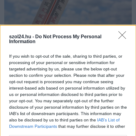
szol24.hu -
Do Not Process My Personal
2026.08.07.
Horváth Zsolt
Information
41 fok fölé forrósodott az ország, Szolnokon pedig
egy másik rekord is megdőlt
If you wish to opt-out of the sale, sharing to third parties, or
Nem mindennapi adatokat rögzítettek a meteorológiai
processing of your personal or sensitive information for
targeted advertising by us, please use the below opt-out
állomások csütörtökön: több településen is olyan értékek
section to confirm your selection. Please note that after your
születtek, amelyek átírták...
opt-out request is processed you may continue seeing
Szolnok
interest-based ads based on personal information utilized by
us or personal information disclosed to third parties prior to
your opt-out. You may separately opt-out of the further
disclosure of your personal information by third parties on the
IAB’s list of downstream participants. This information may
also be disclosed by us to third parties on the
IAB’s List of
Downstream Participants
that may further disclose it to other
third parties.