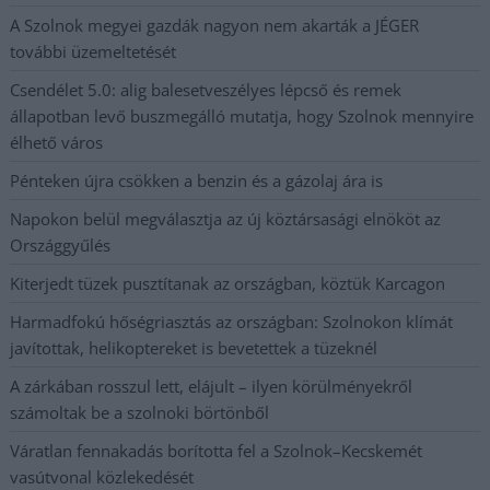
A Szolnok megyei gazdák nagyon nem akarták a JÉGER
további üzemeltetését
Csendélet 5.0: alig balesetveszélyes lépcső és remek
állapotban levő buszmegálló mutatja, hogy Szolnok mennyire
élhető város
Pénteken újra csökken a benzin és a gázolaj ára is
Napokon belül megválasztja az új köztársasági elnököt az
Országgyűlés
Kiterjedt tüzek pusztítanak az országban, köztük Karcagon
Harmadfokú hőségriasztás az országban: Szolnokon klímát
javítottak, helikoptereket is bevetettek a tüzeknél
A zárkában rosszul lett, elájult – ilyen körülményekről
számoltak be a szolnoki börtönből
Váratlan fennakadás borította fel a Szolnok–Kecskemét
vasútvonal közlekedését