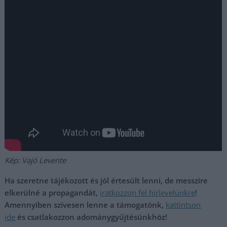
Kép: Vajó Levente
Ha szeretne tájékozott és jól értesült lenni, de messzire
elkerülné a propagandát,
iratkozzon fel hírlevelünkre
!
Amennyiben szívesen lenne a támogatónk,
kattintson
ide
és csatlakozzon adománygyűjtésünkhöz!