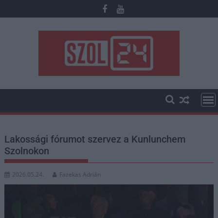
Skip
to
content
Lakossági fórumot szervez a Kunlunchem
Szolnokon
2026.05.24.
Fazekas Adrián