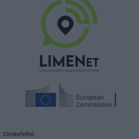
Címkefelhő