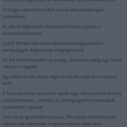
Országos ellenőrzés indult a hazai akkumulátoripari
üzemekben
Az idei év leglassabb növekedését hozta a június a
kiskereskedelemben
Györfi Mihály több tucat vállalkozással egyeztetett a
kerékpárgyár dolgozóinak megsegítéséről
41 fok fölé forrósodott az ország, Szolnokon pedig egy másik
rekord is megdőlt
Egy telefonhívást akart, végül rendőrök vitték el a mezőtúri
férfit
A Tisza kormány minisztere újabb nagy változásokról döntött
a közoktatásban – például az iskolaigazgatók visszakapják
munkáltatói jogaikat
Sok volt az igazolatlan hiányzás, Pócs János fizetéslevonást
kapott, más fideszesek még kevesebbet vittek haza