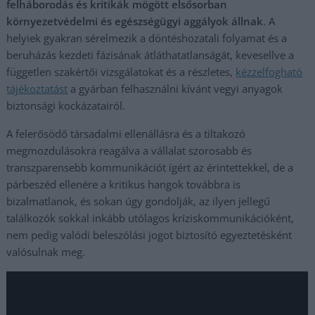
felháborodás és kritikák mögött elsősorban
környezetvédelmi és egészségügyi aggályok állnak
. A
helyiek gyakran sérelmezik a döntéshozatali folyamat és a
beruházás kezdeti fázisának átláthatatlanságát, kevesellve a
független szakértői vizsgálatokat és a részletes,
kézzelfogható
tájékoztatást
a gyárban felhasználni kívánt vegyi anyagok
biztonsági kockázatairól.
A felerősödő társadalmi ellenállásra és a tiltakozó
megmozdulásokra reagálva a vállalat szorosabb és
transzparensebb kommunikációt ígért az érintettekkel, de a
párbeszéd ellenére a kritikus hangok továbbra is
bizalmatlanok, és sokan úgy gondolják, az ilyen jellegű
találkozók sokkal inkább utólagos kríziskommunikációként,
nem pedig valódi beleszólási jogot biztosító egyeztetésként
valósulnak meg.