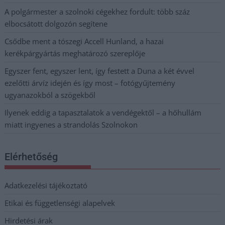
A polgármester a szolnoki cégekhez fordult: több száz
elbocsátott dolgozón segítene
Csődbe ment a tószegi Accell Hunland, a hazai
kerékpárgyártás meghatározó szereplője
Egyszer fent, egyszer lent, így festett a Duna a két évvel
ezelőtti árvíz idején és így most – fotógyűjtemény
ugyanazokból a szögekből
Ilyenek eddig a tapasztalatok a vendégektől – a hőhullám
miatt ingyenes a strandolás Szolnokon
Elérhetőség
Adatkezelési tájékoztató
Etikai és függetlenségi alapelvek
Hirdetési árak