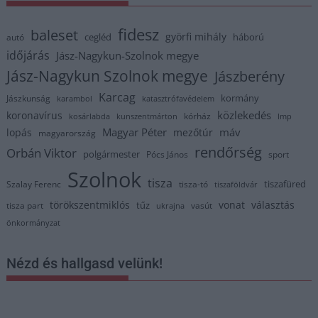
fidesz
baleset
györfi mihály
cegléd
háború
autó
időjárás
Jász-Nagykun-Szolnok megye
Jász-Nagykun Szolnok megye
Jászberény
Karcag
kormány
Jászkunság
karambol
katasztrófavédelem
közlekedés
koronavírus
kórház
kosárlabda
kunszentmárton
lmp
Magyar Péter
máv
lopás
mezőtúr
magyarország
rendőrség
Orbán Viktor
polgármester
Pócs János
sport
Szolnok
tisza
tiszafüred
Szalay Ferenc
tisza-tó
tiszaföldvár
törökszentmiklós
vonat
választás
tűz
tisza part
vasút
ukrajna
önkormányzat
Nézd és hallgasd velünk!