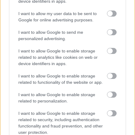
device identifiers in apps.
I want to allow my user data to be sent to
Google for online advertising purposes.
I want to allow Google to send me
personalized advertising.
I want to allow Google to enable storage
related to analytics like cookies on web or
device identifiers in apps.
Hírlevél feliratkozás
I want to allow Google to enable storage
related to functionality of the website or app.
Adja meg keresztnevét:
Adja
meg e-mail címét:
I want to allow Google to enable storage
Megismertem és elfogadom a
GDPR-szabályzat
ot
related to personalization.
I want to allow Google to enable storage
related to security, including authentication
Nem szeretne lemaradni semmiről? Csak egy kattintás, és hírlevelünk a
functionality and fraud prevention, and other
legfrissebb információkkal és exkluzív tartalmakkal hétről hétre
user protection.