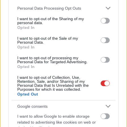
Please note that this website/app uses one or more Google
Personal Data Processing Opt Outs
services and may gather and store information including but
not limited to your visit or usage behaviour. You may click to
I want to opt-out of the Sharing of my
personal data.
grant or deny consent to Google and its third-party tags to
Opted In
use your data for below specified purposes in below Google
consent section.
I want to opt-out of the Sale of my
2026.08.06.
Kiss Lajos
Personal Data.
Opted In
Csendélet 5.0: alig balesetveszélyes lépcső és
remek állapotban levő buszmegálló mutatja, hogy
I want to opt-out of processing my
Szolnok mennyire élhető város
Personal Data for Targeted Advertising.
Opted In
Ha csak ezeket a képeket látnánk, azt gondolnánk, hogy az
egyik leglepusztultabb balkáni vidéken járunk, de...
I want to opt-out of Collection, Use,
Retention, Sale, and/or Sharing of my
Szolnok
Personal Data that Is Unrelated with the
Purposes for which it was collected.
Opted Out
Google consents
I want to allow Google to enable storage
related to advertising like cookies on web or