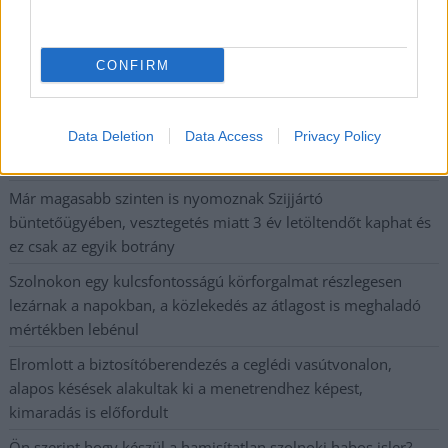
postaládájába érkezik!
CONFIRM
A SZOL24 legfrissebb 24 cikke
Data Deletion
Data Access
Privacy Policy
Problémák egész Jász-Nagykun-Szolnok megyében: egyre
több otthoni kútból fogy ki a víz
Már magasabb szinten is nyomoznak Szijjártó
büntetőügyében, vesztegetés miatt 3 év letöltendőt kaphat és
ez csak az egyik botrány
Szolnokon egy kulcsfontosságú körforgalmat részlegesen
lezárnak a napokban, a közlekedés az átlagost is meghaladó
mértékben lebénul
Elromlott a biztosítóberendezés a ceglédi vasútvonalon,
alapos késések alakultak ki a menetrendhez képest,
kimaradás is előfordult
Ön szerint hogy készül a hamisítatlan szolnoki habos isler?