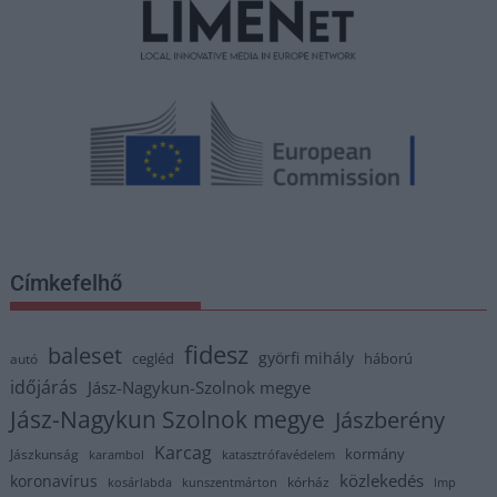
Címkefelhő
fidesz
baleset
györfi mihály
cegléd
háború
autó
időjárás
Jász-Nagykun-Szolnok megye
Jász-Nagykun Szolnok megye
Jászberény
Karcag
kormány
Jászkunság
karambol
katasztrófavédelem
közlekedés
koronavírus
kórház
kosárlabda
kunszentmárton
lmp