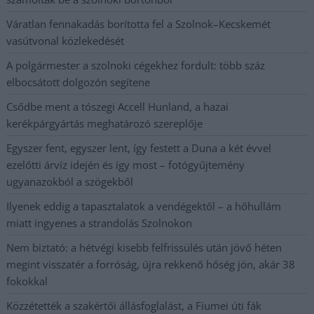
Váratlan fennakadás borította fel a Szolnok–Kecskemét
vasútvonal közlekedését
A polgármester a szolnoki cégekhez fordult: több száz
elbocsátott dolgozón segítene
Csődbe ment a tószegi Accell Hunland, a hazai
kerékpárgyártás meghatározó szereplője
Egyszer fent, egyszer lent, így festett a Duna a két évvel
ezelőtti árvíz idején és így most – fotógyűjtemény
ugyanazokból a szögekből
Ilyenek eddig a tapasztalatok a vendégektől – a hőhullám
miatt ingyenes a strandolás Szolnokon
Nem biztató: a hétvégi kisebb felfrissülés után jövő héten
megint visszatér a forróság, újra rekkenő hőség jön, akár 38
fokokkal
Közzétették a szakértői állásfoglalást, a Fiumei úti fák