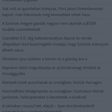
Sok volt az igazolatlan hiányzás, Pócs János fizetéslevonást
kapott, más fideszesek még kevesebbet vittek haza
A Szolnok megyei gazdák nagyon nem akarták a JÉGER
további üzemeltetését
Csendélet 5.0: alig balesetveszélyes lépcső és remek
állapotban levő buszmegálló mutatja, hogy Szolnok mennyire
élhető város
Pénteken újra csökken a benzin és a gázolaj ára is
Napokon belül megválasztja az új köztársasági elnököt az
Országgyűlés
Kiterjedt tüzek pusztítanak az országban, köztük Karcagon
Harmadfokú hőségriasztás az országban: Szolnokon klímát
javítottak, helikoptereket is bevetettek a tüzeknél
A zárkában rosszul lett, elájult – ilyen körülményekről
számoltak be a szolnoki börtönből