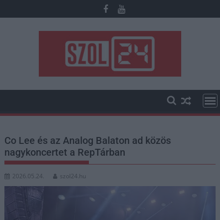
Skip
to
content
Co Lee és az Analog Balaton ad közös
nagykoncertet a RepTárban
2026.05.24.
szol24.hu