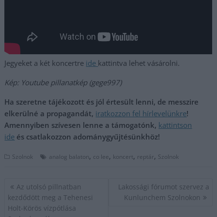
Jegyeket a két koncertre
ide
kattintva lehet vásárolni.
Kép: Youtube pillanatkép (gege997)
Ha szeretne tájékozott és jól értesült lenni, de messzire
elkerülné a propagandát,
iratkozzon fel hírlevelünkre
!
Amennyiben szívesen lenne a támogatónk,
kattintson
ide
és csatlakozzon adománygyűjtésünkhöz!
,
,
,
,
Szolnok
analog balaton
co lee
koncert
reptár
Szolnok
Bejegyzés
Az utolsó pillnatban
Lakossági fórumot szervez a
navigáció
kezdődött meg a Tehenesi
Kunlunchem Szolnokon
Holt-Körös vízpótlása