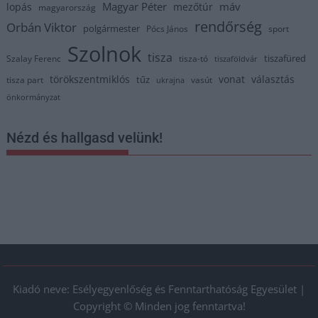
Magyar Péter
máv
lopás
mezőtúr
magyarország
rendőrség
Orbán Viktor
polgármester
Pócs János
sport
Szolnok
tisza
tiszafüred
Szalay Ferenc
tisza-tó
tiszaföldvár
törökszentmiklós
vonat
választás
tűz
tisza part
vasút
ukrajna
önkormányzat
Nézd és hallgasd velünk!
Kiadó neve: Esélyegyenlőség és Fenntarthatóság Egyesület |
Copyright © Minden jog fenntartva!