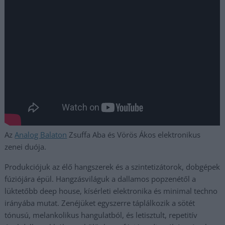
Az
Analog Balaton
Zsuffa Aba és Vörös Ákos elektronikus
zenei duója.
Produkciójuk az élő hangszerek és a szintetizátorok, dobgépek
fúziójára épül. Hangzásviláguk a dallamos popzenétől a
lüktetőbb deep house, kísérleti elektronika és minimal techno
irányába mutat. Zenéjüket egyszerre táplálkozik a sötét
tónusú, melankolikus hangulatból, és letisztult, repetitív