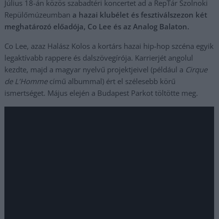
Július 18-án közös szabadtéri koncertet ad a RepTár Szolnoki
Repülőmúzeumban
a hazai klubélet és fesztiválszezon két
meghatározó előadója, Co Lee és az Analog Balaton.
Co Lee, azaz Halász Kolos a kortárs hazai hip-hop szcéna egyik
legaktívabb rappere és dalszövegírója. Karrierjét angolul
kezdte, majd a magyar nyelvű projektjeivel (például a
Cirque
de L’Homme
című albummal) ért el szélesebb körű
ismertséget. Május elején a Budapest Parkot töltötte meg.