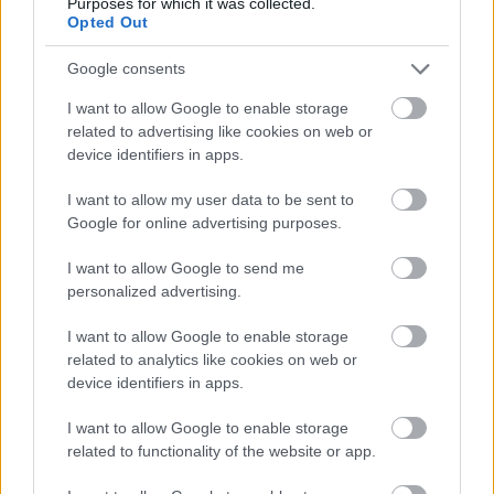
Purposes for which it was collected.
Harmadfokú hőségriasztás az országban:
Opted Out
Szolnokon klímát javítottak, helikoptereket is
bevetettek a tüzeknél
Google consents
Tovább tombol az extrém kánikula az országban, a jelenlegi
I want to allow Google to enable storage
előrejelzések szerint a jövő hét elejéig garantált...
related to advertising like cookies on web or
Szolnok
device identifiers in apps.
I want to allow my user data to be sent to
Google for online advertising purposes.
I want to allow Google to send me
personalized advertising.
I want to allow Google to enable storage
related to analytics like cookies on web or
device identifiers in apps.
I want to allow Google to enable storage
related to functionality of the website or app.