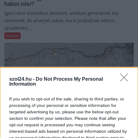
habos isler?
Igazi retró klasszikus desszert, amelyet generációk óta
szeretnek, és amelyet sokan ma is próbálnak otthon
újraalkotni....
Szolnok
szol24.hu -
Do Not Process My Personal
Information
If you wish to opt-out of the sale, sharing to third parties, or
processing of your personal or sensitive information for
targeted advertising by us, please use the below opt-out
section to confirm your selection. Please note that after your
opt-out request is processed you may continue seeing
interest-based ads based on personal information utilized by
2026.08.06.
Kiss Lajos
us or personal information disclosed to third parties prior to