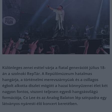
Különleges zenei esttel várja a fiatal generációt július 18-
án a szolnoki RepTár. A Repülőmúzeum hatalmas
hangárja, a történelmi merevszárnyúak és a csillagos
égbolt alkotta díszlet mögött a hazai könnyűzenei élet két
nagyon fontos, viszont teljesen egyedi hangzásvilágú
formációja, Co Lee és az Analog Balaton lép színpadra egy
látványos nyáresti élő koncert keretében.