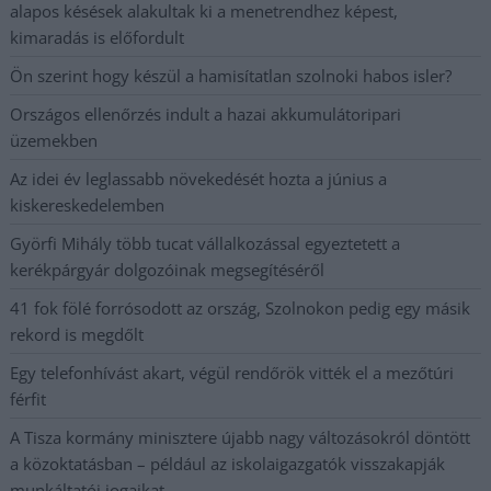
alapos késések alakultak ki a menetrendhez képest,
kimaradás is előfordult
Ön szerint hogy készül a hamisítatlan szolnoki habos isler?
Országos ellenőrzés indult a hazai akkumulátoripari
üzemekben
Az idei év leglassabb növekedését hozta a június a
kiskereskedelemben
Györfi Mihály több tucat vállalkozással egyeztetett a
kerékpárgyár dolgozóinak megsegítéséről
41 fok fölé forrósodott az ország, Szolnokon pedig egy másik
rekord is megdőlt
Egy telefonhívást akart, végül rendőrök vitték el a mezőtúri
férfit
A Tisza kormány minisztere újabb nagy változásokról döntött
a közoktatásban – például az iskolaigazgatók visszakapják
munkáltatói jogaikat