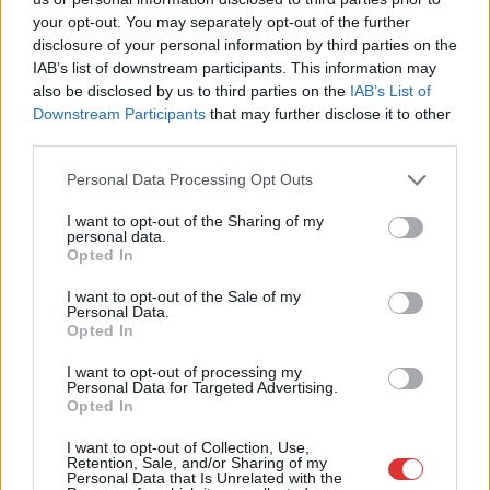
Csendélet 5.0: alig balesetveszélyes lépcső és
your opt-out. You may separately opt-out of the further
remek állapotban levő buszmegálló mutatja, hogy
disclosure of your personal information by third parties on the
Szolnok mennyire élhető város
IAB’s list of downstream participants. This information may
Ha csak ezeket a képeket látnánk, azt gondolnánk, hogy az
also be disclosed by us to third parties on the
IAB’s List of
egyik leglepusztultabb balkáni vidéken járunk, de...
Downstream Participants
that may further disclose it to other
third parties.
Szolnok
Please note that this website/app uses one or more Google
Personal Data Processing Opt Outs
services and may gather and store information including but
not limited to your visit or usage behaviour. You may click to
I want to opt-out of the Sharing of my
personal data.
grant or deny consent to Google and its third-party tags to
Opted In
use your data for below specified purposes in below Google
consent section.
I want to opt-out of the Sale of my
Personal Data.
Opted In
I want to opt-out of processing my
Personal Data for Targeted Advertising.
Opted In
I want to opt-out of Collection, Use,
Retention, Sale, and/or Sharing of my
Personal Data that Is Unrelated with the
2026.08.06.
szol24.hu