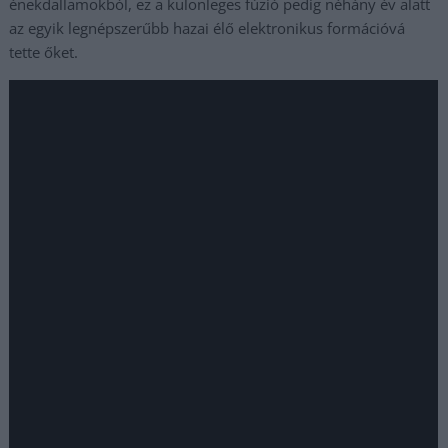
énekdallamokból, ez a különleges fúzió pedig néhány év alatt
az egyik legnépszerűbb hazai élő elektronikus formációvá
tette őket.