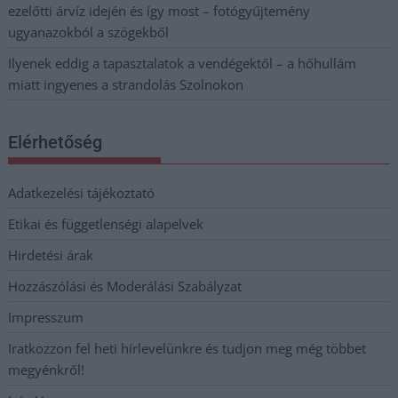
ezelőtti árvíz idején és így most – fotógyűjtemény
ugyanazokból a szögekből
Ilyenek eddig a tapasztalatok a vendégektől – a hőhullám
miatt ingyenes a strandolás Szolnokon
Elérhetőség
Adatkezelési tájékoztató
Etikai és függetlenségi alapelvek
Hirdetési árak
Hozzászólási és Moderálási Szabályzat
Impresszum
Iratkozzon fel heti hírlevelünkre és tudjon meg még többet
megyénkről!