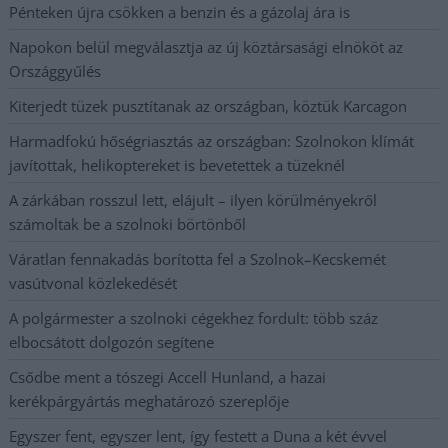
Pénteken újra csökken a benzin és a gázolaj ára is
Napokon belül megválasztja az új köztársasági elnököt az
Országgyűlés
Kiterjedt tüzek pusztítanak az országban, köztük Karcagon
Harmadfokú hőségriasztás az országban: Szolnokon klímát
javítottak, helikoptereket is bevetettek a tüzeknél
A zárkában rosszul lett, elájult – ilyen körülményekről
számoltak be a szolnoki börtönből
Váratlan fennakadás borította fel a Szolnok–Kecskemét
vasútvonal közlekedését
A polgármester a szolnoki cégekhez fordult: több száz
elbocsátott dolgozón segítene
Csődbe ment a tószegi Accell Hunland, a hazai
kerékpárgyártás meghatározó szereplője
Egyszer fent, egyszer lent, így festett a Duna a két évvel