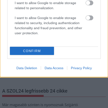
I want to allow Google to enable storage
related to personalization.
I want to allow Google to enable storage
Hírlevél feliratkozás
related to security, including authentication
functionality and fraud prevention, and other
Adja meg keresztnevét:
Adja
user protection.
meg e-mail címét:
Megismertem és elfogadom a
GDPR-szabályzat
ot
CONFIRM
Nem szeretne lemaradni semmiről? Csak egy kattintás, és hírlevelünk a
Data Deletion
Data Access
Privacy Policy
legfrissebb információkkal és exkluzív tartalmakkal hétről hétre
postaládájába érkezik!
A SZOL24 legfrissebb 24 cikke
Már magasabb szinten is nyomoznak Szijjártó