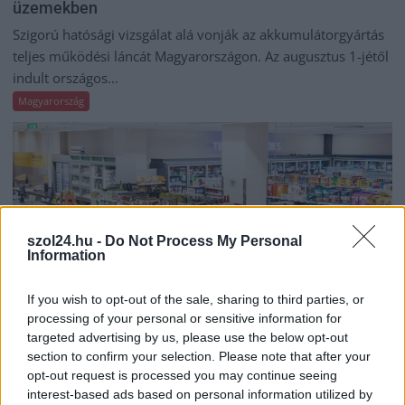
üzemekben
Szigorú hatósági vizsgálat alá vonják az akkumulátorgyártás
teljes működési láncát Magyarországon. Az augusztus 1-jétől
indult országos...
Magyarország
szol24.hu -
Do Not Process My Personal
Information
If you wish to opt-out of the sale, sharing to third parties, or
processing of your personal or sensitive information for
targeted advertising by us, please use the below opt-out
section to confirm your selection. Please note that after your
opt-out request is processed you may continue seeing
2026.08.07.
Fazekas Adrián
interest-based ads based on personal information utilized by