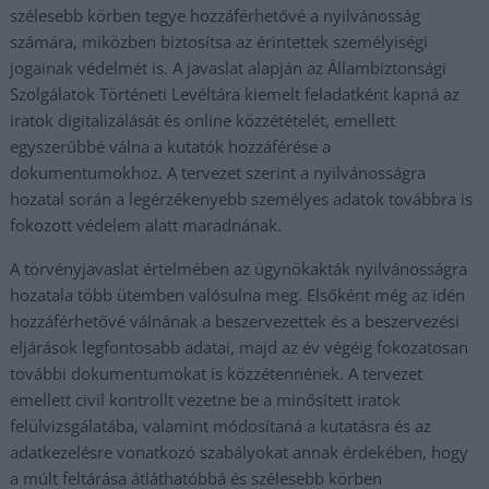
szélesebb körben tegye hozzáférhetővé a nyilvánosság
számára, miközben biztosítsa az érintettek személyiségi
jogainak védelmét is. A javaslat alapján az Állambiztonsági
Szolgálatok Történeti Levéltára kiemelt feladatként kapná az
iratok digitalizálását és online közzétételét, emellett
egyszerűbbé válna a kutatók hozzáférése a
dokumentumokhoz. A tervezet szerint a nyilvánosságra
hozatal során a legérzékenyebb személyes adatok továbbra is
fokozott védelem alatt maradnának.
A törvényjavaslat értelmében az ügynökakták nyilvánosságra
hozatala több ütemben valósulna meg. Elsőként még az idén
hozzáférhetővé válnának a beszervezettek és a beszervezési
eljárások legfontosabb adatai, majd az év végéig fokozatosan
további dokumentumokat is közzétennének. A tervezet
emellett civil kontrollt vezetne be a minősített iratok
felülvizsgálatába, valamint módosítaná a kutatásra és az
adatkezelésre vonatkozó szabályokat annak érdekében, hogy
a múlt feltárása átláthatóbbá és szélesebb körben