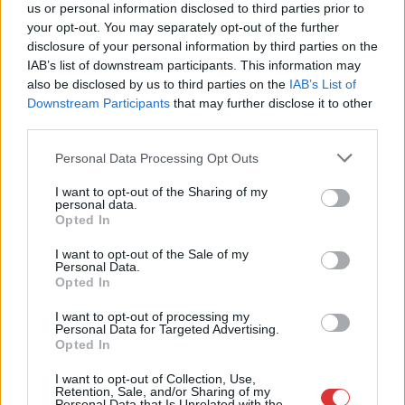
Az idei év leglassabb növekedését hozta a június a
us or personal information disclosed to third parties prior to
kiskereskedelemben
your opt-out. You may separately opt-out of the further
disclosure of your personal information by third parties on the
Bár a hazai kiskereskedelmi forgalom idén júniusban is
IAB’s list of downstream participants. This information may
bővülni tudott, a növekedési ütem jelentősen lelassult a...
also be disclosed by us to third parties on the
IAB’s List of
Magyarország
Downstream Participants
that may further disclose it to other
third parties.
Please note that this website/app uses one or more Google
Personal Data Processing Opt Outs
services and may gather and store information including but
not limited to your visit or usage behaviour. You may click to
I want to opt-out of the Sharing of my
personal data.
grant or deny consent to Google and its third-party tags to
Opted In
use your data for below specified purposes in below Google
consent section.
I want to opt-out of the Sale of my
Personal Data.
Opted In
I want to opt-out of processing my
Personal Data for Targeted Advertising.
Opted In
2026.08.07.
Kiss Lajos
I want to opt-out of Collection, Use,
Retention, Sale, and/or Sharing of my
A Tisza kormány minisztere újabb nagy
Personal Data that Is Unrelated with the