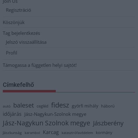
Join Us
Regisztráció
Köszönjük
Tag bejelentkezés
Jelszó visszaállítása
Profil
Támogassa a független helyi sajtót!
Címkefelhő
fidesz
baleset
györfi mihály
cegléd
háború
autó
időjárás
Jász-Nagykun-Szolnok megye
Jász-Nagykun Szolnok megye
Jászberény
Karcag
kormány
Jászkunság
karambol
katasztrófavédelem