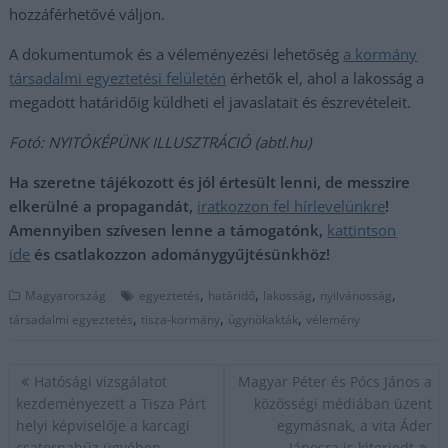
hozzáférhetővé váljon.
A dokumentumok és a véleményezési lehetőség
a kormány
társadalmi egyeztetési felületén
érhetők el, ahol a lakosság a
megadott határidőig küldheti el javaslatait és észrevételeit.
Fotó: NYITÓKÉPÜNK ILLUSZTRÁCIÓ (abtl.hu)
Ha szeretne tájékozott és jól értesült lenni, de messzire
elkerülné a propagandát,
iratkozzon fel hírlevelünkre
!
Amennyiben szívesen lenne a támogatónk,
kattintson
ide
és csatlakozzon adománygyűjtésünkhöz!
,
,
,
,
Magyarország
egyeztetés
határidő
lakosság
nyilvánosság
,
,
,
társadalmi egyeztetés
tisza-kormány
ügynökakták
vélemény
Bejegyzés
Hatósági vizsgálatot
Magyar Péter és Pócs János a
navigáció
kezdeményezett a Tisza Párt
közösségi médiában üzent
helyi képviselője a karcagi
egymásnak, a vita Áder
csatornabűz ügyében
Jánosra is kiterjedt