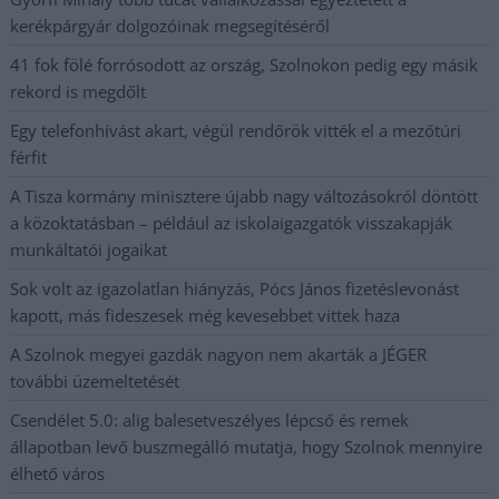
kerékpárgyár dolgozóinak megsegítéséről
41 fok fölé forrósodott az ország, Szolnokon pedig egy másik
rekord is megdőlt
Egy telefonhívást akart, végül rendőrök vitték el a mezőtúri
férfit
A Tisza kormány minisztere újabb nagy változásokról döntött
a közoktatásban – például az iskolaigazgatók visszakapják
munkáltatói jogaikat
Sok volt az igazolatlan hiányzás, Pócs János fizetéslevonást
kapott, más fideszesek még kevesebbet vittek haza
A Szolnok megyei gazdák nagyon nem akarták a JÉGER
további üzemeltetését
Csendélet 5.0: alig balesetveszélyes lépcső és remek
állapotban levő buszmegálló mutatja, hogy Szolnok mennyire
élhető város