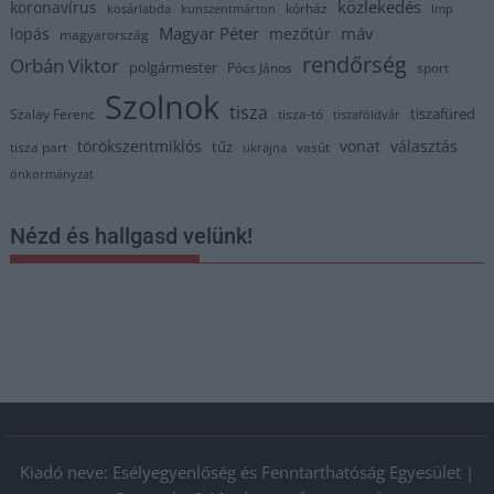
közlekedés
koronavírus
kórház
kosárlabda
kunszentmárton
lmp
Magyar Péter
máv
lopás
mezőtúr
magyarország
rendőrség
Orbán Viktor
polgármester
Pócs János
sport
Szolnok
tisza
tiszafüred
Szalay Ferenc
tisza-tó
tiszaföldvár
törökszentmiklós
vonat
választás
tűz
tisza part
vasút
ukrajna
önkormányzat
Nézd és hallgasd velünk!
Kiadó neve: Esélyegyenlőség és Fenntarthatóság Egyesület |