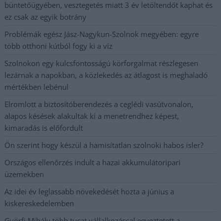
büntetőügyében, vesztegetés miatt 3 év letöltendőt kaphat és
ez csak az egyik botrány
Problémák egész Jász-Nagykun-Szolnok megyében: egyre
több otthoni kútból fogy ki a víz
Szolnokon egy kulcsfontosságú körforgalmat részlegesen
lezárnak a napokban, a közlekedés az átlagost is meghaladó
mértékben lebénul
Elromlott a biztosítóberendezés a ceglédi vasútvonalon,
alapos késések alakultak ki a menetrendhez képest,
kimaradás is előfordult
Ön szerint hogy készül a hamisítatlan szolnoki habos isler?
Országos ellenőrzés indult a hazai akkumulátoripari
üzemekben
Az idei év leglassabb növekedését hozta a június a
kiskereskedelemben
Györfi Mihály több tucat vállalkozással egyeztetett a