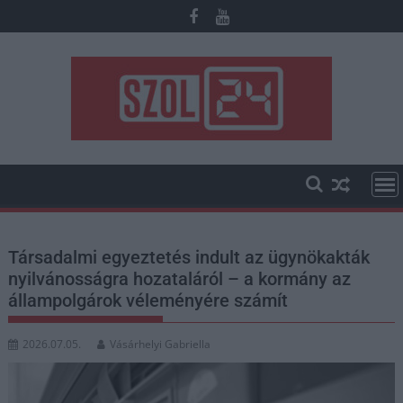
Skip
to
content
Társadalmi egyeztetés indult az ügynökakták
nyilvánosságra hozataláról – a kormány az
állampolgárok véleményére számít
2026.07.05.
Vásárhelyi Gabriella