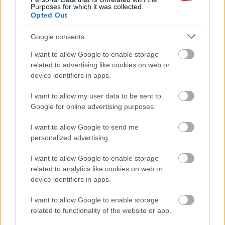
Purposes for which it was collected.
változásokról döntött a közoktatásban – például az
Opted Out
iskolaigazgatók visszakapják munkáltatói jogaikat
A Fidesz által felépített torz rendszerben ugyanis egyáltalán
Google consents
nem az intézményvezetők döntötték el, hogy kineveznek-e,
I want to allow Google to enable storage
esetleg...
related to advertising like cookies on web or
Magyarország
device identifiers in apps.
I want to allow my user data to be sent to
Google for online advertising purposes.
I want to allow Google to send me
personalized advertising.
I want to allow Google to enable storage
related to analytics like cookies on web or
device identifiers in apps.
I want to allow Google to enable storage
related to functionality of the website or app.