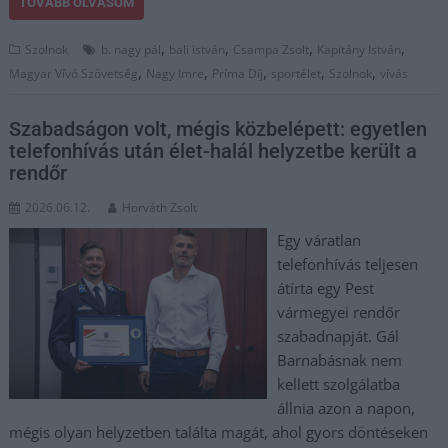
TOVÁBB OLVASOM
,
,
,
,
Szolnok
b. nagy pál
bali istván
Csampa Zsolt
Kapitány István
,
,
,
,
,
Magyar Vívó Szövetség
Nagy Imre
Príma Díj
sportélet
Szolnok
vívás
Szabadságon volt, mégis közbelépett: egyetlen
telefonhívás után élet-halál helyzetbe került a
rendőr
2026.06.12.
Horváth Zsolt
Egy váratlan
telefonhívás teljesen
átírta egy Pest
vármegyei rendőr
szabadnapját. Gál
Barnabásnak nem
kellett szolgálatba
állnia azon a napon,
mégis olyan helyzetben találta magát, ahol gyors döntéseken