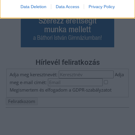
Data Deletion
Data Access
Privacy Policy
Hírlevél feliratkozás
Adja meg keresztnevét:
Adja
meg e-mail címét:
Megismertem és elfogadom a
GDPR-szabályzat
ot
Nem szeretne lemaradni semmiről? Csak egy kattintás, és hírlevelünk a
legfrissebb információkkal és exkluzív tartalmakkal hétről hétre
postaládájába érkezik!