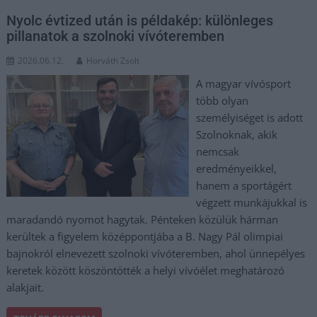
Nyolc évtized után is példakép: különleges
pillanatok a szolnoki vívóteremben
2026.06.12.
Horváth Zsolt
A magyar vívósport
több olyan
személyiséget is adott
Szolnoknak, akik
nemcsak
eredményeikkel,
hanem a sportágért
végzett munkájukkal is
maradandó nyomot hagytak. Pénteken közülük hárman
kerültek a figyelem középpontjába a B. Nagy Pál olimpiai
bajnokról elnevezett szolnoki vívóteremben, ahol ünnepélyes
keretek között köszöntötték a helyi vívóélet meghatározó
alakjait.