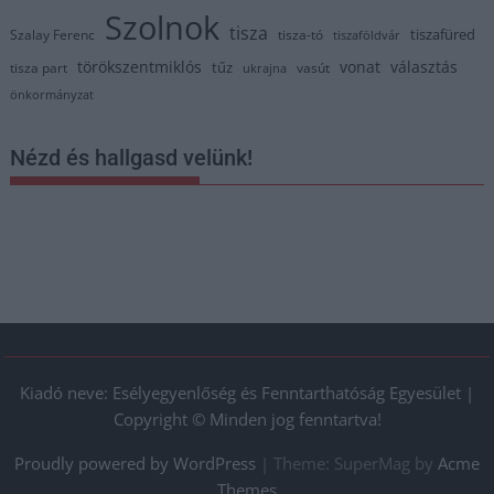
Szolnok
tisza
tiszafüred
Szalay Ferenc
tisza-tó
tiszaföldvár
törökszentmiklós
vonat
választás
tűz
tisza part
vasút
ukrajna
önkormányzat
Nézd és hallgasd velünk!
Kiadó neve: Esélyegyenlőség és Fenntarthatóság Egyesület |
Copyright © Minden jog fenntartva!
Proudly powered by WordPress
|
Theme: SuperMag by
Acme
Themes