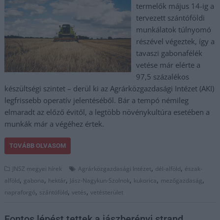
termelők május 14-ig a
tervezett szántóföldi
munkálatok túlnyomó
részével végeztek, így a
tavaszi gabonafélék
vetése már elérte a
97,5 százalékos
készültségi szintet – derül ki az Agrárközgazdasági Intézet (AKI)
legfrissebb operatív jelentéséből. Bár a tempó némileg
elmaradt az előző évitől, a legtöbb növénykultúra esetében a
munkák már a végéhez értek.
TOVÁBB OLVASOM
,
,
JNSZ megyei hírek
Agrárközgazdasági Intézet
dél-alföld
észak-
,
,
,
,
,
,
alföld
gabona
hektár
Jász-Nagykun-Szolnok
kukorica
mezőgazdaság
,
,
,
napraforgó
szántóföld
vetés
vetésterület
Fontos lépést tettek a jászberényi strand