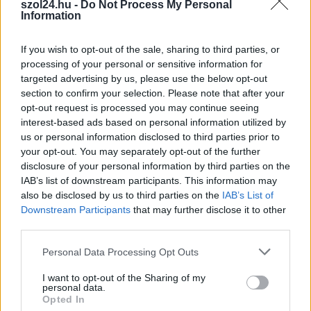
szol24.hu -
Do Not Process My Personal
gyors beavatkozásnak köszönhetően sikerült megakadályozni,
Information
hogy a lángok nagyobb pusztítást okozzanak.
If you wish to opt-out of the sale, sharing to third parties, or
TOVÁBB OLVASOM
processing of your personal or sensitive information for
targeted advertising by us, please use the below opt-out
,
,
Kék hírek
Akácfa utca
Jász-Nagykun-Szolnok vármegye
section to confirm your selection. Please note that after your
,
,
,
,
katasztrófavédelem
melléképület
tűz
tűzoltók
zagyvarékas
opt-out request is processed you may continue seeing
interest-based ads based on personal information utilized by
us or personal information disclosed to third parties prior to
Szolnok megyében is feloldották a tűzgyújtási
your opt-out. You may separately opt-out of the further
tilalmat
disclosure of your personal information by third parties on the
IAB’s list of downstream participants. This information may
2026.06.12.
szol24.hu
also be disclosed by us to third parties on the
IAB’s List of
A legutóbbi időszakban
Downstream Participants
that may further disclose it to other
lehullott bőséges
third parties.
csapadéknak
Please note that this website/app uses one or more Google
Personal Data Processing Opt Outs
köszönhetően
services and may gather and store information including but
péntektől jelentősen
not limited to your visit or usage behaviour. You may click to
I want to opt-out of the Sharing of my
csökkent a szabadtéri
personal data.
grant or deny consent to Google and its third-party tags to
Opted In
tüzek kockázata az
use your data for below specified purposes in below Google