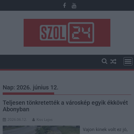
Skip
to
content
Nap:
2026. június 12.
Teljesen tönkretették a városkép egyik ékkövét
Abonyban
2026.06.12.
Kiss Lajos
Vajon kinek volt ez jó,