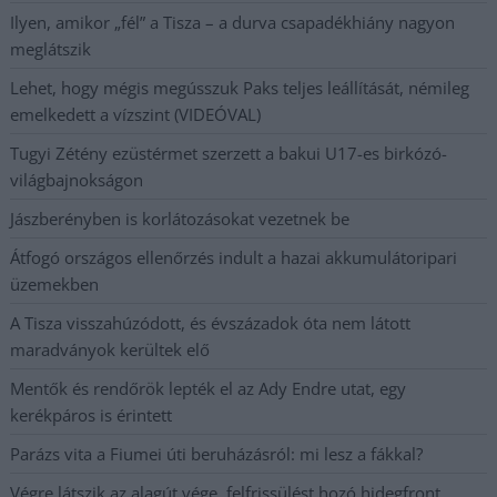
Ilyen, amikor „fél” a Tisza – a durva csapadékhiány nagyon
meglátszik
Lehet, hogy mégis megússzuk Paks teljes leállítását, némileg
emelkedett a vízszint (VIDEÓVAL)
Tugyi Zétény ezüstérmet szerzett a bakui U17-es birkózó-
világbajnokságon
Jászberényben is korlátozásokat vezetnek be
Átfogó országos ellenőrzés indult a hazai akkumulátoripari
üzemekben
A Tisza visszahúzódott, és évszázadok óta nem látott
maradványok kerültek elő
Mentők és rendőrök lepték el az Ady Endre utat, egy
kerékpáros is érintett
Parázs vita a Fiumei úti beruházásról: mi lesz a fákkal?
Végre látszik az alagút vége, felfrissülést hozó hidegfront