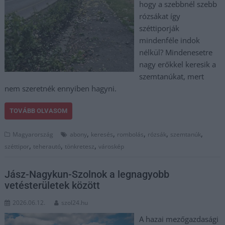
hogy a szebbnél szebb
rózsákat így
széttiporják
mindenféle indok
nélkül? Mindenesetre
nagy erőkkel keresik a
szemtanúkat, mert
nem szeretnék ennyiben hagyni.
TOVÁBB OLVASOM
,
,
,
,
,
Magyarország
abony
keresés
rombolás
rózsák
szemtanúk
,
,
,
széttipor
teherautó
tönkretesz
városkép
Jász-Nagykun-Szolnok a legnagyobb
vetésterületek között
2026.06.12.
szol24.hu
A hazai mezőgazdasági