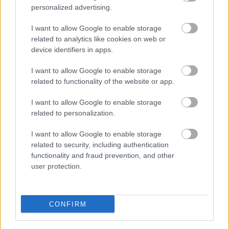
personalized advertising.
rendkívül furcsa
körülmények között, szinte terrorakcióhoz hasonlóan történt
I want to allow Google to enable storage
elfogása, tehát a Fidesz egyik legfontosabb politikai ügye
related to analytics like cookies on web or
vezetett idáig. A történetben rengeteg volt a jogellenes
device identifiers in apps.
mozaikelem.
I want to allow Google to enable storage
TOVÁBB OLVASOM
related to functionality of the website or app.
I want to allow Google to enable storage
,
,
,
,
,
Magyarország
akció
aranykonvoj
botrány
fidesz
főügyész
related to personalization.
,
,
,
,
,
jogellenes
központi
lemondás
nav
pénzszállító
tek
I want to allow Google to enable storage
related to security, including authentication
functionality and fraud prevention, and other
user protection.
CONFIRM