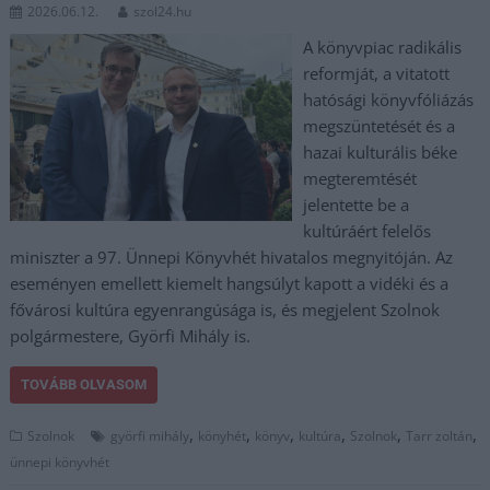
2026.06.12.
szol24.hu
A könyvpiac radikális
reformját, a vitatott
hatósági könyvfóliázás
megszüntetését és a
hazai kulturális béke
megteremtését
jelentette be a
kultúráért felelős
miniszter a 97. Ünnepi Könyvhét hivatalos megnyitóján. Az
eseményen emellett kiemelt hangsúlyt kapott a vidéki és a
fővárosi kultúra egyenrangúsága is, és megjelent Szolnok
polgármestere, Györfi Mihály is.
TOVÁBB OLVASOM
,
,
,
,
,
,
Szolnok
györfi mihály
könyhét
könyv
kultúra
Szolnok
Tarr zoltán
ünnepi könyvhét