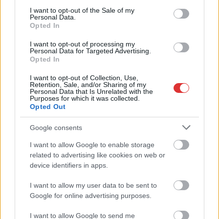
ország egy részén,
consent section.
I want to opt-out of the Sale of my
Personal Data.
illetve Jász-Nagykun-Szolnok megyében is.
Opted In
TOVÁBB OLVASOM
I want to opt-out of processing my
Personal Data for Targeted Advertising.
Opted In
,
,
,
,
JNSZ megyei hírek
csapadék
Jász-Nagykun-Szolnok
tilalom
tűz
tűzgyújtás
I want to opt-out of Collection, Use,
Retention, Sale, and/or Sharing of my
Personal Data that Is Unrelated with the
Purposes for which it was collected.
Vezéráldozat a Fidesz irányította aranykonvoj-
Opted Out
botrány miatt, lemondott a főügyész
Google consents
2026.06.12.
Kiss Lajos
I want to allow Google to enable storage
A Központi Nyomozó
related to advertising like cookies on web or
Főügyészség vezetője
device identifiers in apps.
benyújtotta
lemondását, nem is
I want to allow my user data to be sent to
titkolják, hogy az ukrán
Google for online advertising purposes.
pénzszállító
választások előtti,
I want to allow Google to send me