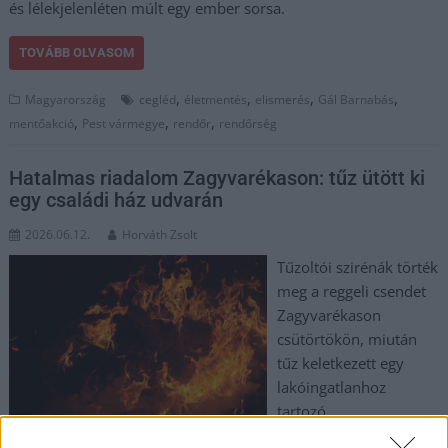
és lélekjelenléten múlt egy ember sorsa.
TOVÁBB OLVASOM
,
,
,
,
Magyarország
cegléd
életmentés
elismerés
Gál Barnabás
,
,
,
mentőakció
Pest vármegye
rendőr
rendőrség
Hatalmas riadalom Zagyvarékason: tűz ütött ki
egy családi ház udvarán
2026.06.12.
Horváth Zsolt
Tűzoltói szirénák törték
meg a reggeli csendet
Zagyvarékason
csütörtökön, miután
tűz keletkezett egy
lakóingatlanhoz
tartozó
melléképületben. A