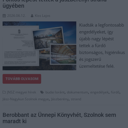
ügyében
2026.06.12.
Kiss Lajos
Kiadták a legfontosabb
engedélyeket, így
újabb nagy lépést
tettek a fürdő
biztonságos, higiénikus
és jogszerű
üzemeltetése felé.
TOVÁBB OLVASOM
,
,
,
,
JNSZ megyei hírek
budai loránt
dokumentum
engedélyek
fürdő
,
,
Jász-Nagykun Szolnok megye
Jászberény
strand
Berobbant az Ünnepi Könyvhét, Szolnok sem
maradt ki