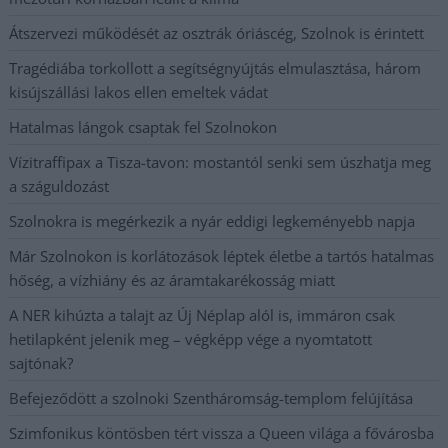
Átszervezi működését az osztrák óriáscég, Szolnok is érintett
Tragédiába torkollott a segítségnyújtás elmulasztása, három
kisújszállási lakos ellen emeltek vádat
Hatalmas lángok csaptak fel Szolnokon
Vízitraffipax a Tisza-tavon: mostantól senki sem úszhatja meg
a száguldozást
Szolnokra is megérkezik a nyár eddigi legkeményebb napja
Már Szolnokon is korlátozások léptek életbe a tartós hatalmas
hőség, a vízhiány és az áramtakarékosság miatt
A NER kihúzta a talajt az Új Néplap alól is, immáron csak
hetilapként jelenik meg – végképp vége a nyomtatott
sajtónak?
Befejeződött a szolnoki Szentháromság-templom felújítása
Szimfonikus köntösben tért vissza a Queen világa a fővárosba