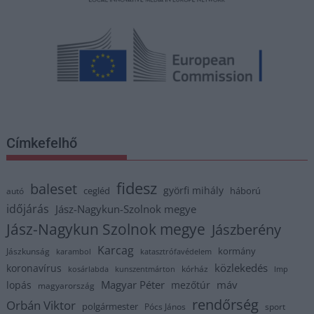
Címkefelhő
fidesz
baleset
györfi mihály
cegléd
háború
autó
időjárás
Jász-Nagykun-Szolnok megye
Jász-Nagykun Szolnok megye
Jászberény
Karcag
kormány
Jászkunság
karambol
katasztrófavédelem
közlekedés
koronavírus
kórház
kosárlabda
kunszentmárton
lmp
Magyar Péter
máv
lopás
mezőtúr
magyarország
rendőrség
Orbán Viktor
polgármester
Pócs János
sport