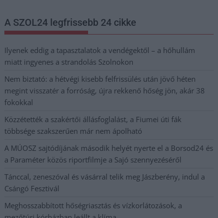
A SZOL24 legfrissebb 24 cikke
Ilyenek eddig a tapasztalatok a vendégektől – a hőhullám
miatt ingyenes a strandolás Szolnokon
Nem biztató: a hétvégi kisebb felfrissülés után jövő héten
megint visszatér a forróság, újra rekkenő hőség jön, akár 38
fokokkal
Közzétették a szakértői állásfoglalást, a Fiumei úti fák
többsége szakszerűen már nem ápolható
A MÚOSZ sajtódíjának második helyét nyerte el a Borsod24 és
a Paraméter közös riportfilmje a Sajó szennyezéséről
Tánccal, zeneszóval és vásárral telik meg Jászberény, indul a
Csángó Fesztivál
Meghosszabbított hőségriasztás és vízkorlátozások, a
mezőtúri kórházban leállt a klíma