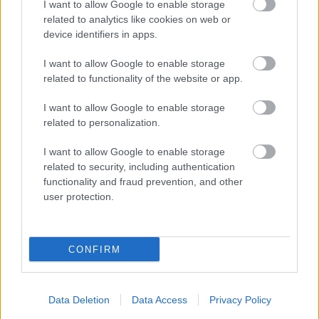
I want to allow Google to enable storage
A zárkában rosszul lett, elájult – ilyen körülményekről
related to analytics like cookies on web or
device identifiers in apps.
számoltak be a szolnoki börtönből
Váratlan fennakadás borította fel a Szolnok–Kecskemét
I want to allow Google to enable storage
vasútvonal közlekedését
related to functionality of the website or app.
A polgármester a szolnoki cégekhez fordult: több száz
I want to allow Google to enable storage
elbocsátott dolgozón segítene
related to personalization.
Csődbe ment a tószegi Accell Hunland, a hazai
I want to allow Google to enable storage
kerékpárgyártás meghatározó szereplője
related to security, including authentication
functionality and fraud prevention, and other
Egyszer fent, egyszer lent, így festett a Duna a két évvel
user protection.
ezelőtti árvíz idején és így most – fotógyűjtemény
ugyanazokból a szögekből
Ilyenek eddig a tapasztalatok a vendégektől – a hőhullám
CONFIRM
miatt ingyenes a strandolás Szolnokon
Data Deletion
Data Access
Privacy Policy
Elérhetőség