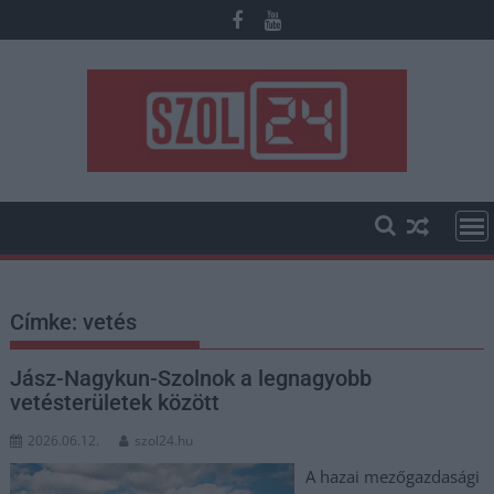
Skip
to
content
Címke:
vetés
Jász-Nagykun-Szolnok a legnagyobb
vetésterületek között
2026.06.12.
szol24.hu
A hazai mezőgazdasági