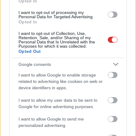
A Tisza kormány minisztere újabb nagy változásokról döntött
Opted In
a közoktatásban – például az iskolaigazgatók visszakapják
I want to opt-out of processing my
munkáltatói jogaikat
Personal Data for Targeted Advertising.
Opted In
Sok volt az igazolatlan hiányzás, Pócs János fizetéslevonást
kapott, más fideszesek még kevesebbet vittek haza
I want to opt-out of Collection, Use,
Retention, Sale, and/or Sharing of my
Personal Data that Is Unrelated with the
A Szolnok megyei gazdák nagyon nem akarták a JÉGER
Purposes for which it was collected.
további üzemeltetését
Opted Out
Csendélet 5.0: alig balesetveszélyes lépcső és remek
Google consents
állapotban levő buszmegálló mutatja, hogy Szolnok mennyire
I want to allow Google to enable storage
élhető város
related to advertising like cookies on web or
Pénteken újra csökken a benzin és a gázolaj ára is
device identifiers in apps.
Napokon belül megválasztja az új köztársasági elnököt az
I want to allow my user data to be sent to
Országgyűlés
Google for online advertising purposes.
Kiterjedt tüzek pusztítanak az országban, köztük Karcagon
I want to allow Google to send me
personalized advertising.
Harmadfokú hőségriasztás az országban: Szolnokon klímát
javítottak, helikoptereket is bevetettek a tüzeknél