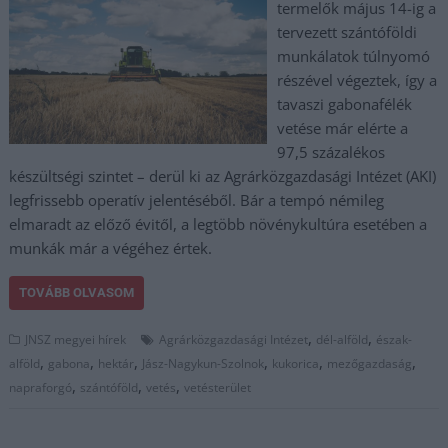
termelők május 14-ig a
tervezett szántóföldi
munkálatok túlnyomó
részével végeztek, így a
tavaszi gabonafélék
vetése már elérte a
97,5 százalékos
készültségi szintet – derül ki az Agrárközgazdasági Intézet (AKI)
legfrissebb operatív jelentéséből. Bár a tempó némileg
elmaradt az előző évitől, a legtöbb növénykultúra esetében a
munkák már a végéhez értek.
TOVÁBB OLVASOM
,
,
JNSZ megyei hírek
Agrárközgazdasági Intézet
dél-alföld
észak-
,
,
,
,
,
,
alföld
gabona
hektár
Jász-Nagykun-Szolnok
kukorica
mezőgazdaság
,
,
,
napraforgó
szántóföld
vetés
vetésterület