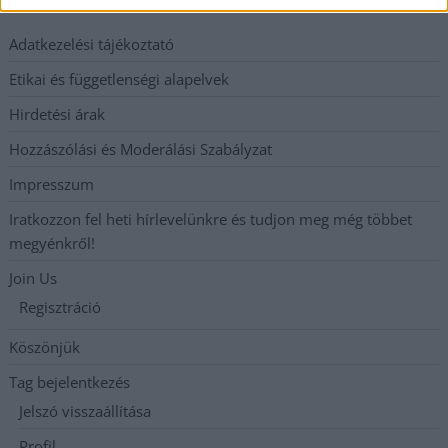
Adatkezelési tájékoztató
Etikai és függetlenségi alapelvek
Hirdetési árak
Hozzászólási és Moderálási Szabályzat
Impresszum
Iratkozzon fel heti hírlevelünkre és tudjon meg még többet
megyénkről!
Join Us
Regisztráció
Köszönjük
Tag bejelentkezés
Jelszó visszaállítása
Profil