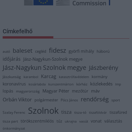
Címkefelhő
fidesz
baleset
györfi mihály
cegléd
háború
autó
időjárás
Jász-Nagykun-Szolnok megye
Jász-Nagykun Szolnok megye
Jászberény
Karcag
kormány
Jászkunság
karambol
katasztrófavédelem
közlekedés
koronavírus
kórház
kosárlabda
kunszentmárton
lmp
Magyar Péter
máv
lopás
mezőtúr
magyarország
rendőrség
Orbán Viktor
polgármester
Pócs János
sport
Szolnok
tisza
tiszafüred
Szalay Ferenc
tisza-tó
tiszaföldvár
törökszentmiklós
vonat
választás
tűz
tisza part
vasút
ukrajna
önkormányzat