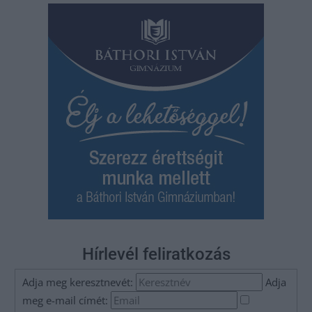
Hírlevél feliratkozás
Adja meg keresztnevét:
Adja
meg e-mail címét: