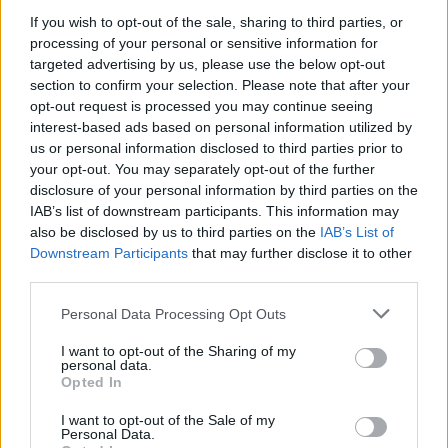
mértékben lebénul
If you wish to opt-out of the sale, sharing to third parties, or
Elromlott a biztosítóberendezés a ceglédi vasútvonalon,
processing of your personal or sensitive information for
alapos késések alakultak ki a menetrendhez képest,
targeted advertising by us, please use the below opt-out
kimaradás is előfordult
section to confirm your selection. Please note that after your
opt-out request is processed you may continue seeing
Ön szerint hogy készül a hamisítatlan szolnoki habos isler?
interest-based ads based on personal information utilized by
us or personal information disclosed to third parties prior to
Országos ellenőrzés indult a hazai akkumulátoripari
your opt-out. You may separately opt-out of the further
üzemekben
disclosure of your personal information by third parties on the
IAB’s list of downstream participants. This information may
Az idei év leglassabb növekedését hozta a június a
also be disclosed by us to third parties on the
IAB’s List of
kiskereskedelemben
Downstream Participants
that may further disclose it to other
Györfi Mihály több tucat vállalkozással egyeztetett a
third parties.
kerékpárgyár dolgozóinak megsegítéséről
Please note that this website/app uses one or more Google
Personal Data Processing Opt Outs
services and may gather and store information including but
41 fok fölé forrósodott az ország, Szolnokon pedig egy másik
not limited to your visit or usage behaviour. You may click to
I want to opt-out of the Sharing of my
rekord is megdőlt
personal data.
grant or deny consent to Google and its third-party tags to
Opted In
Egy telefonhívást akart, végül rendőrök vitték el a mezőtúri
use your data for below specified purposes in below Google
férfit
consent section.
I want to opt-out of the Sale of my
Personal Data.