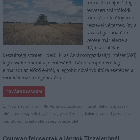
termelők május 14-ig a
tervezett szántóföldi
munkálatok túlnyomó
részével végeztek, így a
tavaszi gabonafélék
vetése már elérte a
97,5 százalékos
készültségi szintet – derül ki az Agrárközgazdasági Intézet (AKI)
legfrissebb operatív jelentéséből. Bár a tempó némileg
elmaradt az előző évitől, a legtöbb növénykultúra esetében a
munkák már a végéhez értek.
TOVÁBB OLVASOM
,
,
JNSZ megyei hírek
Agrárközgazdasági Intézet
dél-alföld
észak-
,
,
,
,
,
,
alföld
gabona
hektár
Jász-Nagykun-Szolnok
kukorica
mezőgazdaság
,
,
,
napraforgó
szántóföld
vetés
vetésterület
Csúnyán felcsaptak a lángok Tiszajenőnél