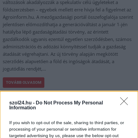
változások akadályozzák a spekulatív célú ügyleteket a
földszerzésben – egyebek mellett erre hívja fel a figyelmet az
Agroinform.hu. A mezőgazdasági portál összefoglalója szerint
jelentősen előmozdíthatja a generációváltást a január 1-jén
hatályba lépő gazdaságátadási törvény, az érintett
gazdálkodók ugyanis ezentúl egyetlen szerződésben, számos
adminisztrációs és adózási könnyítéssel tudják a gazdaság
átadását végrehajtani. Az új törvény alapján megkötött
szerződés alapvetően a föld és ingóságok átadását, a
jogutódlás rendjét,…
TOVÁBB OLVASOM
,
,
,
,
,
Magyarország
agrárpolitika
földszerzés
földtulajdon
hektár
kap
szol24.hu -
Do Not Process My Personal
,
,
mezőgazdaság
öröklés
osztatlan közös
Information
If you wish to opt-out of the sale, sharing to third parties, or
processing of your personal or sensitive information for
targeted advertising by us, please use the below opt-out