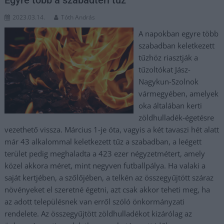
Egyre több a szabadtéri tűz
2023.03.14.
Tóth András
A napokban egyre több
szabadban keletkezett
tűzhöz riasztják a
tűzoltókat Jász-
Nagykun-Szolnok
vármegyében, amelyek
oka általában kerti
zöldhulladék-égetésre
vezethető vissza. Március 1-je óta, vagyis a két tavaszi hét alatt
már 43 alkalommal keletkezett tűz a szabadban, a leégett
terület pedig meghaladta a 423 ezer négyzetmétert, amely
közel akkora méret, mint negyven futballpálya. Ha valaki a
saját kertjében, a szőlőjében, a telkén az összegyűjtött száraz
növényeket el szeretné égetni, azt csak akkor teheti meg, ha
az adott településnek van erről szóló önkormányzati
rendelete. Az összegyűjtött zöldhulladékot kizárólag az