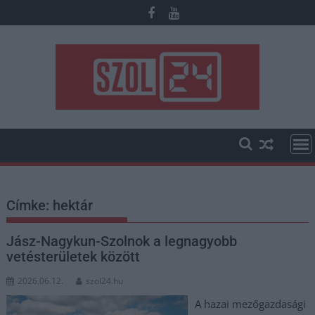
Skip
to
content
Címke:
hektár
Jász-Nagykun-Szolnok a legnagyobb
vetésterületek között
2026.06.12.
szol24.hu
A hazai mezőgazdasági