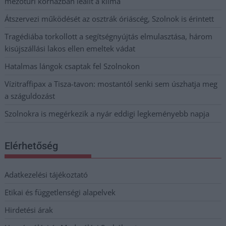
mezőtúri kórházban leállt a klíma
Átszervezi működését az osztrák óriáscég, Szolnok is érintett
Tragédiába torkollott a segítségnyújtás elmulasztása, három
kisújszállási lakos ellen emeltek vádat
Hatalmas lángok csaptak fel Szolnokon
Vízitraffipax a Tisza-tavon: mostantól senki sem úszhatja meg
a száguldozást
Szolnokra is megérkezik a nyár eddigi legkeményebb napja
Elérhetőség
Adatkezelési tájékoztató
Etikai és függetlenségi alapelvek
Hirdetési árak