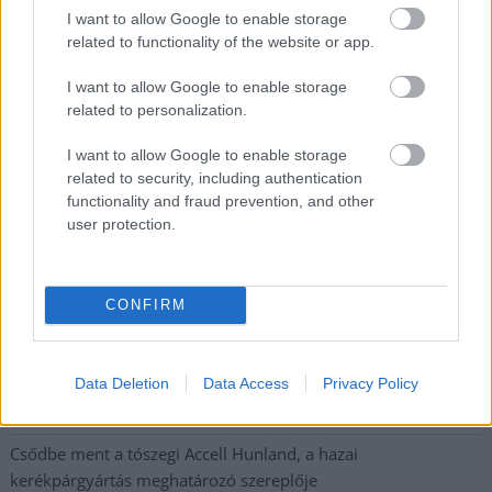
élhető város
I want to allow Google to enable storage
related to functionality of the website or app.
Pénteken újra csökken a benzin és a gázolaj ára is
I want to allow Google to enable storage
Napokon belül megválasztja az új köztársasági elnököt az
related to personalization.
Országgyűlés
Kiterjedt tüzek pusztítanak az országban, köztük Karcagon
I want to allow Google to enable storage
related to security, including authentication
Harmadfokú hőségriasztás az országban: Szolnokon klímát
functionality and fraud prevention, and other
javítottak, helikoptereket is bevetettek a tüzeknél
user protection.
A zárkában rosszul lett, elájult – ilyen körülményekről
számoltak be a szolnoki börtönből
CONFIRM
Váratlan fennakadás borította fel a Szolnok–Kecskemét
vasútvonal közlekedését
Data Deletion
Data Access
Privacy Policy
A polgármester a szolnoki cégekhez fordult: több száz
elbocsátott dolgozón segítene
Csődbe ment a tószegi Accell Hunland, a hazai
kerékpárgyártás meghatározó szereplője