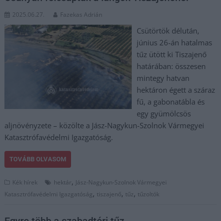
2025.06.27.
Fazekas Adrián
Csütörtök délután,
június 26-án hatalmas
tűz ütött ki Tiszajenő
határában: összesen
mintegy hatvan
hektáron égett a száraz
fű, a gabonatábla és
egy gyümölcsös
aljnövényzete – közölte a Jász-Nagykun-Szolnok Vármegyei
Katasztrófavédelmi Igazgatóság.
TOVÁBB OLVASOM
,
Kék hírek
hektár
Jász-Nagykun-Szolnok Vármegyei
,
,
,
Katasztrófavédelmi Igazgatóság
tiszajenő
tűz
tűzoltók