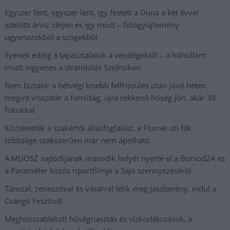
Egyszer fent, egyszer lent, így festett a Duna a két évvel
ezelőtti árvíz idején és így most – fotógyűjtemény
ugyanazokból a szögekből
Ilyenek eddig a tapasztalatok a vendégektől – a hőhullám
miatt ingyenes a strandolás Szolnokon
Nem biztató: a hétvégi kisebb felfrissülés után jövő héten
megint visszatér a forróság, újra rekkenő hőség jön, akár 38
fokokkal
Közzétették a szakértői állásfoglalást, a Fiumei úti fák
többsége szakszerűen már nem ápolható
A MÚOSZ sajtódíjának második helyét nyerte el a Borsod24 és
a Paraméter közös riportfilmje a Sajó szennyezéséről
Tánccal, zeneszóval és vásárral telik meg Jászberény, indul a
Csángó Fesztivál
Meghosszabbított hőségriasztás és vízkorlátozások, a