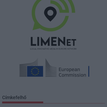
Címkefelhő