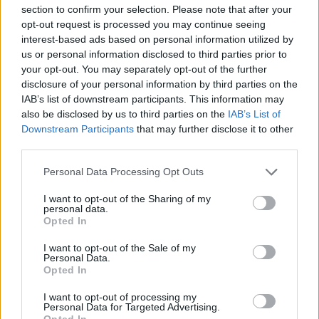
section to confirm your selection. Please note that after your
opt-out request is processed you may continue seeing
interest-based ads based on personal information utilized by
us or personal information disclosed to third parties prior to
your opt-out. You may separately opt-out of the further
disclosure of your personal information by third parties on the
IAB’s list of downstream participants. This information may
also be disclosed by us to third parties on the
IAB’s List of
Downstream Participants
that may further disclose it to other
third parties.
Please note that this website/app uses one or more Google
Personal Data Processing Opt Outs
services and may gather and store information including but
not limited to your visit or usage behaviour. You may click to
I want to opt-out of the Sharing of my
personal data.
grant or deny consent to Google and its third-party tags to
Opted In
Hírlevél feliratkozás
use your data for below specified purposes in below Google
consent section.
I want to opt-out of the Sale of my
Adja meg keresztnevét:
Adja
Personal Data.
Opted In
meg e-mail címét:
Megismertem és elfogadom a
GDPR-szabályzat
ot
I want to opt-out of processing my
Personal Data for Targeted Advertising.
Opted In