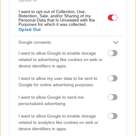
I want to opt-out of Collection, Use,
Nem szeretne lemaradni semmiről? Csak egy kattintás, és hírlevelünk a
Retention, Sale, and/or Sharing of my
legfrissebb információkkal és exkluzív tartalmakkal hétről hétre
Personal Data that Is Unrelated with the
Purposes for which it was collected.
postaládájába érkezik!
Opted Out
Google consents
A SZOL24 legfrissebb 24 cikke
I want to allow Google to enable storage
related to advertising like cookies on web or
A Tisza kormány minisztere újabb nagy változásokról döntött
device identifiers in apps.
a közoktatásban – például az iskolaigazgatók visszakapják
munkáltatói jogaikat
I want to allow my user data to be sent to
Google for online advertising purposes.
Sok volt az igazolatlan hiányzás, Pócs János fizetéslevonást
kapott, más fideszesek még kevesebbet vittek haza
I want to allow Google to send me
personalized advertising.
A Szolnok megyei gazdák nagyon nem akarták a JÉGER
további üzemeltetését
I want to allow Google to enable storage
related to analytics like cookies on web or
Csendélet 5.0: alig balesetveszélyes lépcső és remek
device identifiers in apps.
állapotban levő buszmegálló mutatja, hogy Szolnok mennyire