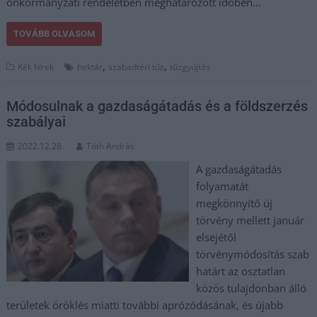
önkormányzati rendeletben meghatározott időben…
TOVÁBB OLVASOM
,
,
Kék hírek
hektár
szabadtéri tűz
tűzgyújtás
Módosulnak a gazdaságátadás és a földszerzés
szabályai
2022.12.28.
Tóth András
A gazdaságátadás
folyamatát
megkönnyítő új
törvény mellett január
elsejétől
törvénymódosítás szab
határt az osztatlan
közös tulajdonban álló
területek öröklés miatti további aprózódásának, és újabb