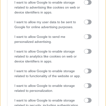
41 fok fölé forrósodott az ország, Szolnokon pedig egy másik
I want to allow Google to enable storage
rekord is megdőlt
related to advertising like cookies on web or
device identifiers in apps.
Egy telefonhívást akart, végül rendőrök vitték el a mezőtúri
férfit
I want to allow my user data to be sent to
Google for online advertising purposes.
A Tisza kormány minisztere újabb nagy változásokról döntött
a közoktatásban – például az iskolaigazgatók visszakapják
I want to allow Google to send me
munkáltatói jogaikat
personalized advertising.
Sok volt az igazolatlan hiányzás, Pócs János fizetéslevonást
I want to allow Google to enable storage
kapott, más fideszesek még kevesebbet vittek haza
related to analytics like cookies on web or
device identifiers in apps.
A Szolnok megyei gazdák nagyon nem akarták a JÉGER
további üzemeltetését
I want to allow Google to enable storage
Csendélet 5.0: alig balesetveszélyes lépcső és remek
related to functionality of the website or app.
állapotban levő buszmegálló mutatja, hogy Szolnok mennyire
I want to allow Google to enable storage
élhető város
related to personalization.
Pénteken újra csökken a benzin és a gázolaj ára is
I want to allow Google to enable storage
Napokon belül megválasztja az új köztársasági elnököt az
related to security, including authentication