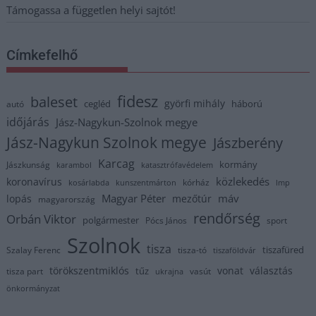
Támogassa a független helyi sajtót!
Címkefelhő
fidesz
baleset
györfi mihály
cegléd
háború
autó
időjárás
Jász-Nagykun-Szolnok megye
Jász-Nagykun Szolnok megye
Jászberény
Karcag
kormány
Jászkunság
karambol
katasztrófavédelem
közlekedés
koronavírus
kórház
kosárlabda
kunszentmárton
lmp
Magyar Péter
máv
lopás
mezőtúr
magyarország
rendőrség
Orbán Viktor
polgármester
Pócs János
sport
Szolnok
tisza
tiszafüred
Szalay Ferenc
tisza-tó
tiszaföldvár
törökszentmiklós
vonat
választás
tűz
tisza part
vasút
ukrajna
önkormányzat