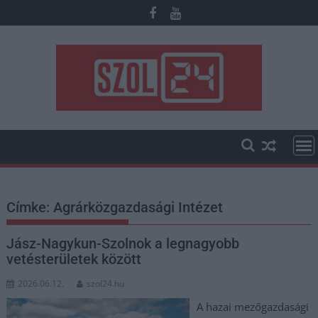
Skip
to
content
Címke:
Agrárközgazdasági Intézet
Jász-Nagykun-Szolnok a legnagyobb
vetésterületek között
2026.06.12.
szol24.hu
A hazai mezőgazdasági