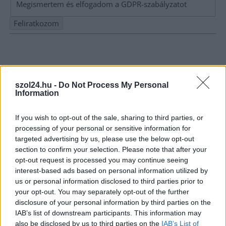
Megismertem és elfogadom a
GDPR-szabályzat
ot
Nem szeretne lemaradni semmiről? Csak egy kattintás, és hírlevelünk a
legfrissebb információkkal és exkluzív tartalmakkal hétről hétre
postaládájába érkezik!
szol24.hu -
Do Not Process My Personal
Information
A SZOL24 legfrissebb 24 cikke
If you wish to opt-out of the sale, sharing to third parties, or
processing of your personal or sensitive information for
Hétfőn kezdik, csütörtökön végeznek – lezárás miatt
targeted advertising by us, please use the below opt-out
fennakadásokra és pótlóbuszos közlekedésre számítsunk az
section to confirm your selection. Please note that after your
egyik Jász-Nagykun-Szolnok megyei vasútvonalon
opt-out request is processed you may continue seeing
interest-based ads based on personal information utilized by
Visszaszámlálás indul: -1, 0, Sziget!
us or personal information disclosed to third parties prior to
Már magasabb szinten is nyomoznak Szijjártó
your opt-out. You may separately opt-out of the further
disclosure of your personal information by third parties on the
büntetőügyében, vesztegetés miatt 3 év letöltendőt kaphat és
IAB’s list of downstream participants. This information may
ez csak az egyik botrány
also be disclosed by us to third parties on the
IAB’s List of