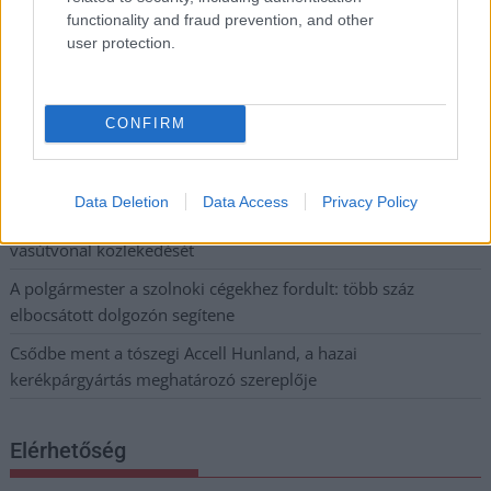
Országgyűlés
functionality and fraud prevention, and other
user protection.
Kiterjedt tüzek pusztítanak az országban, köztük Karcagon
Harmadfokú hőségriasztás az országban: Szolnokon klímát
javítottak, helikoptereket is bevetettek a tüzeknél
CONFIRM
A zárkában rosszul lett, elájult – ilyen körülményekről
számoltak be a szolnoki börtönből
Data Deletion
Data Access
Privacy Policy
Váratlan fennakadás borította fel a Szolnok–Kecskemét
vasútvonal közlekedését
A polgármester a szolnoki cégekhez fordult: több száz
elbocsátott dolgozón segítene
Csődbe ment a tószegi Accell Hunland, a hazai
kerékpárgyártás meghatározó szereplője
Elérhetőség