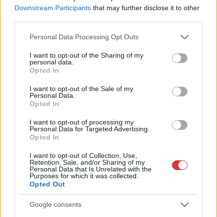
Problémák egész Jász-Nagykun-Szolnok megyében: egyre
Downstream Participants
that may further disclose it to other
több otthoni kútból fogy ki a víz
third parties.
Szolnokon egy kulcsfontosságú körforgalmat részlegesen
Please note that this website/app uses one or more Google
Personal Data Processing Opt Outs
services and may gather and store information including but
lezárnak a napokban, a közlekedés az átlagost is meghaladó
not limited to your visit or usage behaviour. You may click to
I want to opt-out of the Sharing of my
mértékben lebénul
personal data.
grant or deny consent to Google and its third-party tags to
Opted In
Elromlott a biztosítóberendezés a ceglédi vasútvonalon,
use your data for below specified purposes in below Google
consent section.
alapos késések alakultak ki a menetrendhez képest,
I want to opt-out of the Sale of my
Personal Data.
kimaradás is előfordult
Opted In
Ön szerint hogy készül a hamisítatlan szolnoki habos isler?
I want to opt-out of processing my
Personal Data for Targeted Advertising.
Országos ellenőrzés indult a hazai akkumulátoripari
Opted In
üzemekben
I want to opt-out of Collection, Use,
Az idei év leglassabb növekedését hozta a június a
Retention, Sale, and/or Sharing of my
Personal Data that Is Unrelated with the
kiskereskedelemben
Purposes for which it was collected.
Opted Out
Györfi Mihály több tucat vállalkozással egyeztetett a
kerékpárgyár dolgozóinak megsegítéséről
Google consents