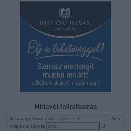
Hírlevél feliratkozás
Adja meg keresztnevét:
Adja
meg e-mail címét: