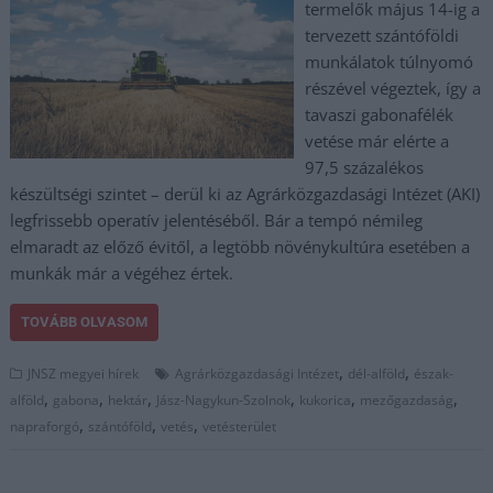
termelők május 14-ig a
tervezett szántóföldi
munkálatok túlnyomó
részével végeztek, így a
tavaszi gabonafélék
vetése már elérte a
97,5 százalékos
készültségi szintet – derül ki az Agrárközgazdasági Intézet (AKI)
legfrissebb operatív jelentéséből. Bár a tempó némileg
elmaradt az előző évitől, a legtöbb növénykultúra esetében a
munkák már a végéhez értek.
TOVÁBB OLVASOM
,
,
JNSZ megyei hírek
Agrárközgazdasági Intézet
dél-alföld
észak-
,
,
,
,
,
,
alföld
gabona
hektár
Jász-Nagykun-Szolnok
kukorica
mezőgazdaság
,
,
,
napraforgó
szántóföld
vetés
vetésterület