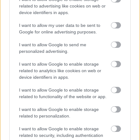
üzemekben
related to advertising like cookies on web or
Az idei év leglassabb növekedését hozta a június a
device identifiers in apps.
kiskereskedelemben
I want to allow my user data to be sent to
Györfi Mihály több tucat vállalkozással egyeztetett a
Google for online advertising purposes.
kerékpárgyár dolgozóinak megsegítéséről
I want to allow Google to send me
41 fok fölé forrósodott az ország, Szolnokon pedig egy másik
personalized advertising.
rekord is megdőlt
I want to allow Google to enable storage
Egy telefonhívást akart, végül rendőrök vitték el a mezőtúri
related to analytics like cookies on web or
férfit
device identifiers in apps.
A Tisza kormány minisztere újabb nagy változásokról döntött
I want to allow Google to enable storage
a közoktatásban – például az iskolaigazgatók visszakapják
related to functionality of the website or app.
munkáltatói jogaikat
I want to allow Google to enable storage
Sok volt az igazolatlan hiányzás, Pócs János fizetéslevonást
related to personalization.
kapott, más fideszesek még kevesebbet vittek haza
I want to allow Google to enable storage
A Szolnok megyei gazdák nagyon nem akarták a JÉGER
related to security, including authentication
további üzemeltetését