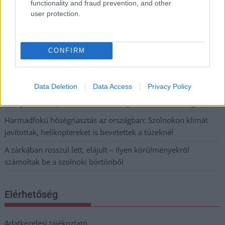
functionality and fraud prevention, and other
Csendélet 5.0: alig balesetveszélyes lépcső és remek
user protection.
állapotban levő buszmegálló mutatja, hogy Szolnok mennyire
élhető város
CONFIRM
Pénteken újra csökken a benzin és a gázolaj ára is
Napokon belül megválasztja az új köztársasági elnököt az
Országgyűlés
Data Deletion
Data Access
Privacy Policy
Kiterjedt tüzek pusztítanak az országban, köztük Karcagon
Harmadfokú hőségriasztás az országban: Szolnokon klímát
javítottak, helikoptereket is bevetettek a tüzeknél
A zárkában rosszul lett, elájult – ilyen körülményekről
számoltak be a szolnoki börtönből
Elérhetőség
Adatkezelési tájékoztató