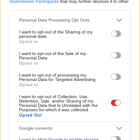
Downstream Participants
that may further disclose it to other
Magyarország jobban látszik közelről – heti médiaszemle a
third parties.
független helyi sajtóból
Please note that this website/app uses one or more Google
Personal Data Processing Opt Outs
services and may gather and store information including but
Már magasabb szinten is nyomoznak Szijjártó
not limited to your visit or usage behaviour. You may click to
I want to opt-out of the Sharing of my
büntetőügyében, vesztegetés miatt 3 év letöltendőt kaphat és
personal data.
grant or deny consent to Google and its third-party tags to
ez csak az egyik botrány
Opted In
use your data for below specified purposes in below Google
consent section.
Problémák egész Jász-Nagykun-Szolnok megyében: egyre
I want to opt-out of the Sale of my
Personal Data.
több otthoni kútból fogy ki a víz
Opted In
Szolnokon egy kulcsfontosságú körforgalmat részlegesen
I want to opt-out of processing my
lezárnak a napokban, a közlekedés az átlagost is meghaladó
Personal Data for Targeted Advertising.
Opted In
mértékben lebénul
Elromlott a biztosítóberendezés a ceglédi vasútvonalon,
I want to opt-out of Collection, Use,
Retention, Sale, and/or Sharing of my
alapos késések alakultak ki a menetrendhez képest,
Personal Data that Is Unrelated with the
Purposes for which it was collected.
kimaradás is előfordult
Opted Out
Ön szerint hogy készül a hamisítatlan szolnoki habos isler?
Google consents
Országos ellenőrzés indult a hazai akkumulátoripari
I want to allow Google to enable storage