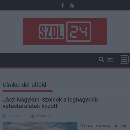
Skip
to
content
Címke:
dél-alföld
Jász-Nagykun-Szolnok a legnagyobb
vetésterületek között
2026.06.12.
szol24.hu
A hazai mezőgazdasági