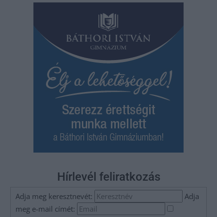
Hírlevél feliratkozás
Adja meg keresztnevét:
Adja
meg e-mail címét: