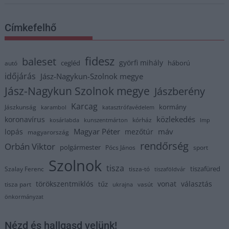
Címkefelhő
fidesz
baleset
györfi mihály
cegléd
háború
autó
időjárás
Jász-Nagykun-Szolnok megye
Jász-Nagykun Szolnok megye
Jászberény
Karcag
kormány
Jászkunság
karambol
katasztrófavédelem
közlekedés
koronavírus
kórház
kosárlabda
kunszentmárton
lmp
Magyar Péter
máv
lopás
mezőtúr
magyarország
rendőrség
Orbán Viktor
polgármester
Pócs János
sport
Szolnok
tisza
tiszafüred
Szalay Ferenc
tisza-tó
tiszaföldvár
törökszentmiklós
vonat
választás
tűz
tisza part
vasút
ukrajna
önkormányzat
Nézd és hallgasd velünk!