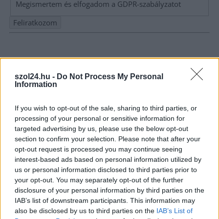
Megismertem és elfogadom a
GDPR-szabályzat
ot
Nem szeretne lemaradni semmiről? Csak egy kattintás, és hírlevelünk a
legfrissebb információkkal és exkluzív tartalmakkal hétről hétre
postaládájába érkezik!
szol24.hu -
Do Not Process My Personal
Information
A SZOL24 legfrissebb 24 cikke
If you wish to opt-out of the sale, sharing to third parties, or
processing of your personal or sensitive information for
A Tisza Párt Dr. Baka Andrást jelöli köztársasági elnöknek
targeted advertising by us, please use the below opt-out
section to confirm your selection. Please note that after your
Óriási, több mint két méteres harcsát fogott a Tiszán a 13 éves
opt-out request is processed you may continue seeing
fiú (VIDEÓVAL)
interest-based ads based on personal information utilized by
us or personal information disclosed to third parties prior to
Hétfőn kezdik, csütörtökön végeznek – lezárás miatt
your opt-out. You may separately opt-out of the further
fennakadásokra és pótlóbuszos közlekedésre számítsunk az
disclosure of your personal information by third parties on the
egyik Jász-Nagykun-Szolnok megyei vasútvonalon
IAB’s list of downstream participants. This information may
also be disclosed by us to third parties on the
IAB’s List of
Visszaszámlálás indul: -1, 0, Sziget!