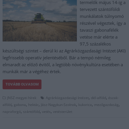
termelők május 14-ig a
tervezett szántóföldi
munkálatok túlnyomó
részével végeztek, így a
tavaszi gabonafélék
vetése már elérte a
97,5 százalékos
készültségi szintet – derül ki az Agrárközgazdasági Intézet (AKI)
legfrissebb operatív jelentéséből. Bár a tempó némileg
elmaradt az előző évitől, a legtöbb növénykultúra esetében a
munkák már a végéhez értek.
TOVÁBB OLVASOM
,
,
JNSZ megyei hírek
Agrárközgazdasági Intézet
dél-alföld
észak-
,
,
,
,
,
,
alföld
gabona
hektár
Jász-Nagykun-Szolnok
kukorica
mezőgazdaság
,
,
,
napraforgó
szántóföld
vetés
vetésterület