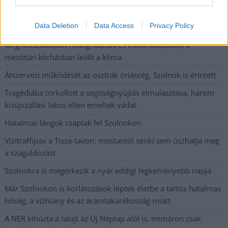
Tánccal, zeneszóval és vásárral telik meg Jászberény, indul a
Data Deletion
Data Access
Privacy Policy
Csángó Fesztivál
Meghosszabbított hőségriasztás és vízkorlátozások, a
mezőtúri kórházban leállt a klíma
Átszervezi működését az osztrák óriáscég, Szolnok is érintett
Tragédiába torkollott a segítségnyújtás elmulasztása, három
kisújszállási lakos ellen emeltek vádat
Hatalmas lángok csaptak fel Szolnokon
Vízitraffipax a Tisza-tavon: mostantól senki sem úszhatja meg
a száguldozást
Szolnokra is megérkezik a nyár eddigi legkeményebb napja
Már Szolnokon is korlátozások léptek életbe a tartós hatalmas
hőség, a vízhiány és az áramtakarékosság miatt
A NER kihúzta a talajt az Új Néplap alól is, immáron csak