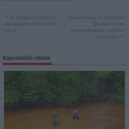
Bejegyzés
Jász-Nagykun-Szolnok a
Régészet napja és Múzeumok
navigáció
legnagyobb vetésterületek
éjszakája: kettős
között
programkavalkád a szolnoki
múzeumban
Kapcsolódó cikkek