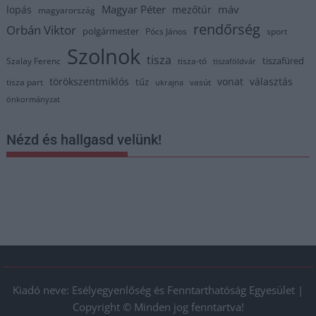
Magyar Péter
máv
lopás
mezőtúr
magyarország
rendőrség
Orbán Viktor
polgármester
Pócs János
sport
Szolnok
tisza
tiszafüred
Szalay Ferenc
tisza-tó
tiszaföldvár
törökszentmiklós
vonat
választás
tűz
tisza part
vasút
ukrajna
önkormányzat
Nézd és hallgasd velünk!
Kiadó neve: Esélyegyenlőség és Fenntarthatóság Egyesület |
Copyright © Minden jog fenntartva!