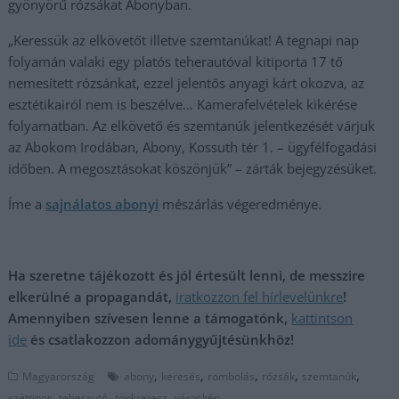
gyönyörű rózsákat Abonyban.
„Keressük az elkövetőt illetve szemtanúkat! A tegnapi nap
folyamán valaki egy platós teherautóval kitiporta 17 tő
nemesített rózsánkat, ezzel jelentős anyagi kárt okozva, az
esztétikairól nem is beszélve… Kamerafelvételek kikérése
folyamatban. Az elkövető és szemtanúk jelentkezését várjuk
az Abokom Irodában, Abony, Kossuth tér 1. – ügyfélfogadási
időben. A megosztásokat köszönjük” – zárták bejegyzésüket.
Íme a
sajnálatos abonyi
mészárlás végeredménye.
Ha szeretne tájékozott és jól értesült lenni, de messzire
elkerülné a propagandát,
iratkozzon fel hírlevelünkre
!
Amennyiben szívesen lenne a támogatónk,
kattintson
ide
és csatlakozzon adománygyűjtésünkhöz!
,
,
,
,
,
Magyarország
abony
keresés
rombolás
rózsák
szemtanúk
,
,
,
széttipor
teherautó
tönkretesz
városkép