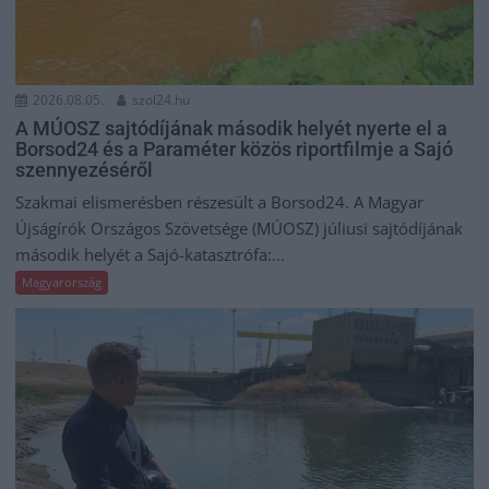
2026.08.05.
szol24.hu
A MÚOSZ sajtódíjának második helyét nyerte el a
Borsod24 és a Paraméter közös riportfilmje a Sajó
szennyezéséről
Szakmai elismerésben részesült a Borsod24. A Magyar
Újságírók Országos Szövetsége (MÚOSZ) júliusi sajtódíjának
második helyét a Sajó-katasztrófa:...
Magyarország