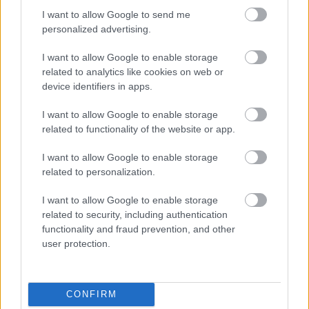
postaládájába érkezik!
I want to allow Google to send me
personalized advertising.
A SZOL24 legfrissebb 24 cikke
I want to allow Google to enable storage
related to analytics like cookies on web or
device identifiers in apps.
Egyszer fent, egyszer lent, így festett a Duna a két évvel
ezelőtti árvíz idején és így most – fotógyűjtemény
I want to allow Google to enable storage
ugyanazokból a szögekből
related to functionality of the website or app.
Ilyenek eddig a tapasztalatok a vendégektől – a hőhullám
I want to allow Google to enable storage
miatt ingyenes a strandolás Szolnokon
related to personalization.
Nem biztató: a hétvégi kisebb felfrissülés után jövő héten
I want to allow Google to enable storage
megint visszatér a forróság, újra rekkenő hőség jön, akár 38
related to security, including authentication
fokokkal
functionality and fraud prevention, and other
user protection.
Közzétették a szakértői állásfoglalást, a Fiumei úti fák
többsége szakszerűen már nem ápolható
A MÚOSZ sajtódíjának második helyét nyerte el a Borsod24 és
CONFIRM
a Paraméter közös riportfilmje a Sajó szennyezéséről