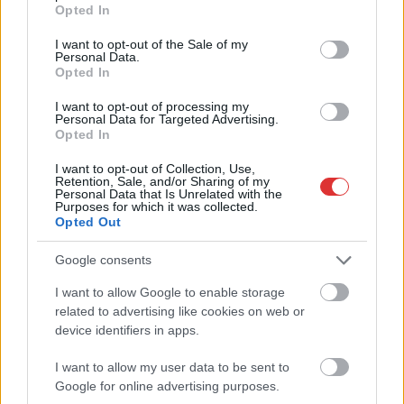
grant or deny consent to Google and its third-party tags to
Opted In
use your data for below specified purposes in below Google
consent section.
I want to opt-out of the Sale of my
Personal Data.
Opted In
I want to opt-out of processing my
Personal Data for Targeted Advertising.
Opted In
I want to opt-out of Collection, Use,
Retention, Sale, and/or Sharing of my
Personal Data that Is Unrelated with the
Purposes for which it was collected.
Hírlevél feliratkozás
Opted Out
Adja meg keresztnevét:
Adja
Google consents
meg e-mail címét:
I want to allow Google to enable storage
Megismertem és elfogadom a
GDPR-szabályzat
ot
related to advertising like cookies on web or
device identifiers in apps.
I want to allow my user data to be sent to
Nem szeretne lemaradni semmiről? Csak egy kattintás, és hírlevelünk a
Google for online advertising purposes.
legfrissebb információkkal és exkluzív tartalmakkal hétről hétre