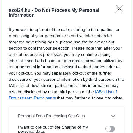
szol24.hu -
Do Not Process My Personal
Information
If you wish to opt-out of the sale, sharing to third parties, or
processing of your personal or sensitive information for
2026.08.04.
Fazekas Adrián
targeted advertising by us, please use the below opt-out
Átfogó országos ellenőrzés indult a hazai
section to confirm your selection. Please note that after your
akkumulátoripari üzemekben
opt-out request is processed you may continue seeing
interest-based ads based on personal information utilized by
Szigorú hatósági vizsgálat alá vonják az akkumulátorgyártás
us or personal information disclosed to third parties prior to
teljes működési láncát Magyarországon. Az augusztus 1-jétől
your opt-out. You may separately opt-out of the further
indult országos...
disclosure of your personal information by third parties on the
Magyarország
IAB’s list of downstream participants. This information may
also be disclosed by us to third parties on the
IAB’s List of
Downstream Participants
that may further disclose it to other
third parties.
Please note that this website/app uses one or more Google
Personal Data Processing Opt Outs
services and may gather and store information including but
not limited to your visit or usage behaviour. You may click to
I want to opt-out of the Sharing of my
personal data.