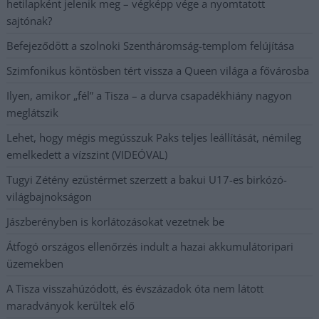
hetilapként jelenik meg – végképp vége a nyomtatott
sajtónak?
Befejeződött a szolnoki Szentháromság-templom felújítása
Szimfonikus köntösben tért vissza a Queen világa a fővárosba
Ilyen, amikor „fél” a Tisza – a durva csapadékhiány nagyon
meglátszik
Lehet, hogy mégis megússzuk Paks teljes leállítását, némileg
emelkedett a vízszint (VIDEÓVAL)
Tugyi Zétény ezüstérmet szerzett a bakui U17-es birkózó-
világbajnokságon
Jászberényben is korlátozásokat vezetnek be
Átfogó országos ellenőrzés indult a hazai akkumulátoripari
üzemekben
A Tisza visszahúzódott, és évszázadok óta nem látott
maradványok kerültek elő