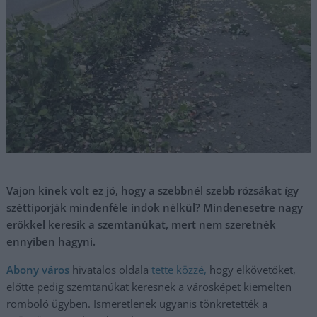
Vajon kinek volt ez jó, hogy a szebbnél szebb rózsákat így
széttiporják mindenféle indok nélkül? Mindenesetre nagy
erőkkel keresik a szemtanúkat, mert nem szeretnék
ennyiben hagyni.
Abony város
hivatalos oldala
tette közzé,
hogy elkövetőket,
előtte pedig szemtanúkat keresnek a városképet kiemelten
romboló ügyben. Ismeretlenek ugyanis tönkretették a