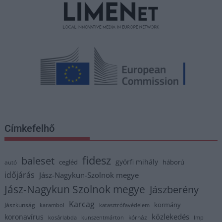
Címkefelhő
fidesz
baleset
györfi mihály
cegléd
háború
autó
időjárás
Jász-Nagykun-Szolnok megye
Jász-Nagykun Szolnok megye
Jászberény
Karcag
kormány
Jászkunság
karambol
katasztrófavédelem
közlekedés
koronavírus
kórház
kosárlabda
kunszentmárton
lmp