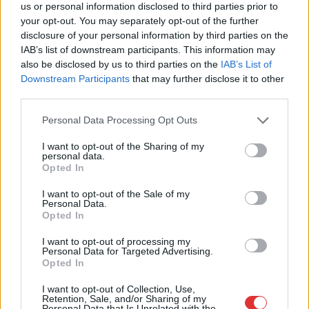
us or personal information disclosed to third parties prior to
2026.08.07.
Fazekas Adrián
your opt-out. You may separately opt-out of the further
Az idei év leglassabb növekedését hozta a június a
disclosure of your personal information by third parties on the
kiskereskedelemben
IAB’s list of downstream participants. This information may
Bár a hazai kiskereskedelmi forgalom idén júniusban is
also be disclosed by us to third parties on the
IAB’s List of
bővülni tudott, a növekedési ütem jelentősen lelassult a...
Downstream Participants
that may further disclose it to other
Magyarország
third parties.
Please note that this website/app uses one or more Google
Personal Data Processing Opt Outs
services and may gather and store information including but
not limited to your visit or usage behaviour. You may click to
I want to opt-out of the Sharing of my
personal data.
grant or deny consent to Google and its third-party tags to
Opted In
use your data for below specified purposes in below Google
consent section.
I want to opt-out of the Sale of my
Personal Data.
Opted In
I want to opt-out of processing my
Personal Data for Targeted Advertising.
Opted In
I want to opt-out of Collection, Use,
Retention, Sale, and/or Sharing of my
Personal Data that Is Unrelated with the