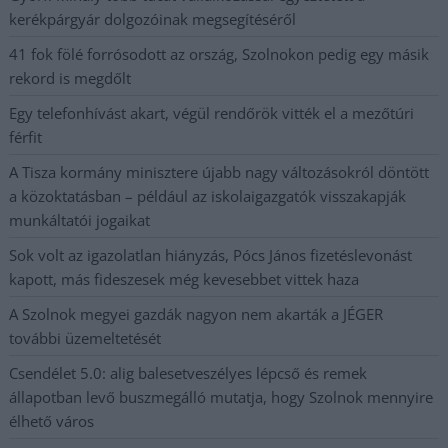
kerékpárgyár dolgozóinak megsegítéséről
41 fok fölé forrósodott az ország, Szolnokon pedig egy másik
rekord is megdőlt
Egy telefonhívást akart, végül rendőrök vitték el a mezőtúri
férfit
A Tisza kormány minisztere újabb nagy változásokról döntött
a közoktatásban – például az iskolaigazgatók visszakapják
munkáltatói jogaikat
Sok volt az igazolatlan hiányzás, Pócs János fizetéslevonást
kapott, más fideszesek még kevesebbet vittek haza
A Szolnok megyei gazdák nagyon nem akarták a JÉGER
további üzemeltetését
Csendélet 5.0: alig balesetveszélyes lépcső és remek
állapotban levő buszmegálló mutatja, hogy Szolnok mennyire
élhető város