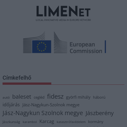
Címkefelhő
fidesz
baleset
györfi mihály
cegléd
háború
autó
időjárás
Jász-Nagykun-Szolnok megye
Jász-Nagykun Szolnok megye
Jászberény
Karcag
kormány
Jászkunság
karambol
katasztrófavédelem