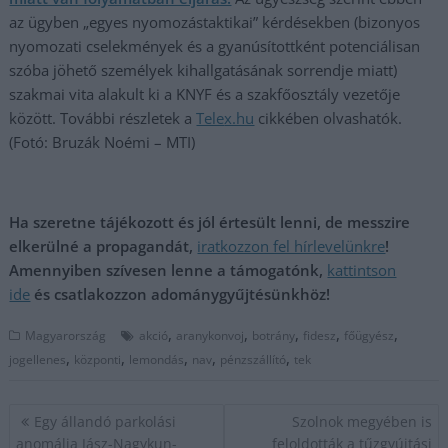
az ügyben „egyes nyomozástaktikai” kérdésekben (bizonyos
nyomozati cselekmények és a gyanúsítottként potenciálisan
szóba jöhető személyek kihallgatásának sorrendje miatt)
szakmai vita alakult ki a KNYF és a szakfőosztály vezetője
között. További részletek a
Tele
x.hu
cikkében olvashatók.
(Fotó: Bruzák Noémi – MTI)
Ha szeretne tájékozott és jól értesült lenni, de messzire
elkerülné a propagandát,
iratkozzon fel hírlevelünkre
!
Amennyiben szívesen lenne a támogatónk,
kattintson
ide
és csatlakozzon adománygyűjtésünkhöz!
,
,
,
,
,
Magyarország
akció
aranykonvoj
botrány
fidesz
főügyész
,
,
,
,
,
jogellenes
központi
lemondás
nav
pénzszállító
tek
Bejegyzés
Egy állandó parkolási
Szolnok megyében is
navigáció
anomália Jász-Nagykun-
feloldották a tűzgyújtási