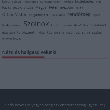
közlekedés
koronavírus
kórház
kosárlabda
kunszentmárton
lmp
Magyar Péter
máv
lopás
mezőtúr
magyarország
rendőrség
Orbán Viktor
polgármester
Pócs János
sport
Szolnok
tisza
tiszafüred
Szalay Ferenc
tisza-tó
tiszaföldvár
törökszentmiklós
vonat
választás
tűz
tisza part
vasút
ukrajna
önkormányzat
Nézd és hallgasd velünk!
Kiadó neve: Esélyegyenlőség és Fenntarthatóság Egyesület |