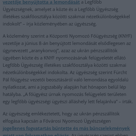
vezetője benyújtotta a lemondását
a Legfőbb
Ügyészségnek, amelyet a közte és a Legfőbb Ügyészség
illetékes szakfőosztálya közötti szakmai nézetkülönbségekkel
indokolt” – írja közleményében az ügyészség.
A közlemény szerint a Központi Nyomozó Főügyészség (KNYF)
vezetője a június 8-án benyújtott lemondását elsődlegesen az
úgynevezett „aranykonvoj”, azaz az ukrán pénzszállítók
ügyében közte és a KNYF nyomozásának felügyeletét ellátó
Legfőbb Ügyészség illetékes szakfőosztálya közötti szakmai
nézetkülönbségekkel indokolta. Az ügyészség szerint Fürcht
Pál főügyész vezetői beosztásáról való lemondása egyoldalú
nyilatkozat, ami a jogszabály alapján hat hónapon belül lép
hatályba. „A főügyész úrnak nyomozás felügyeleti területen
egy legfőbb ügyészségi ügyészi álláshely lett felajánlva” – írták.
Az ügyészség emlékeztetett, hogy az ukrán pénzszállítók
elfogása kapcsán a Fővárosi Nyomozó Ügyészségen
jogellenes fogvatartás bűntette és más bűncselekmények
miatt van folyamatban eljárás.
Az ügyészség szerint ebben