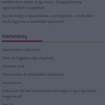
ezelőtti árvíz idején és így most – fotógyűjtemény
ugyanazokból a szögekből
Ilyenek eddig a tapasztalatok a vendégektől – a hőhullám
miatt ingyenes a strandolás Szolnokon
Elérhetőség
Adatkezelési tájékoztató
Etikai és függetlenségi alapelvek
Hirdetési árak
Hozzászólási és Moderálási Szabályzat
Impresszum
Iratkozzon fel heti hírlevelünkre és tudjon meg még többet
megyénkről!
Join Us