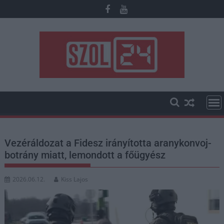
Skip
to
content
Vezéráldozat a Fidesz irányította aranykonvoj-
botrány miatt, lemondott a főügyész
2026.06.12.
Kiss Lajos