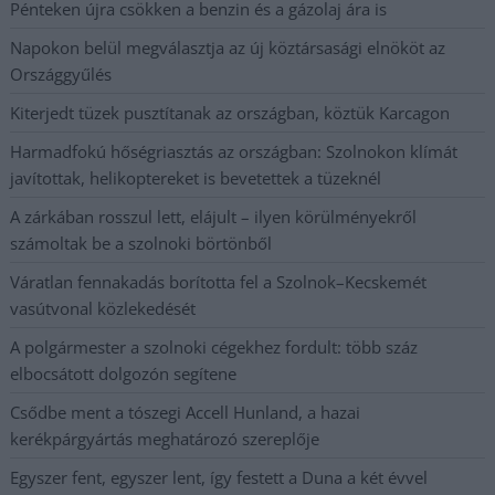
Pénteken újra csökken a benzin és a gázolaj ára is
Napokon belül megválasztja az új köztársasági elnököt az
Országgyűlés
Kiterjedt tüzek pusztítanak az országban, köztük Karcagon
Harmadfokú hőségriasztás az országban: Szolnokon klímát
javítottak, helikoptereket is bevetettek a tüzeknél
A zárkában rosszul lett, elájult – ilyen körülményekről
számoltak be a szolnoki börtönből
Váratlan fennakadás borította fel a Szolnok–Kecskemét
vasútvonal közlekedését
A polgármester a szolnoki cégekhez fordult: több száz
elbocsátott dolgozón segítene
Csődbe ment a tószegi Accell Hunland, a hazai
kerékpárgyártás meghatározó szereplője
Egyszer fent, egyszer lent, így festett a Duna a két évvel