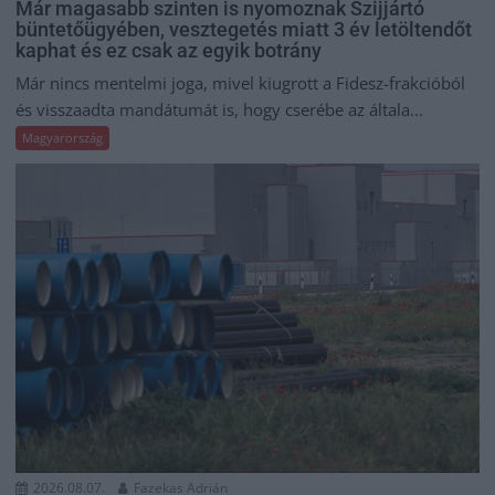
Már magasabb szinten is nyomoznak Szijjártó
büntetőügyében, vesztegetés miatt 3 év letöltendőt
kaphat és ez csak az egyik botrány
Már nincs mentelmi joga, mivel kiugrott a Fidesz-frakcióból
és visszaadta mandátumát is, hogy cserébe az általa...
Magyarország
2026.08.07.
Fazekas Adrián