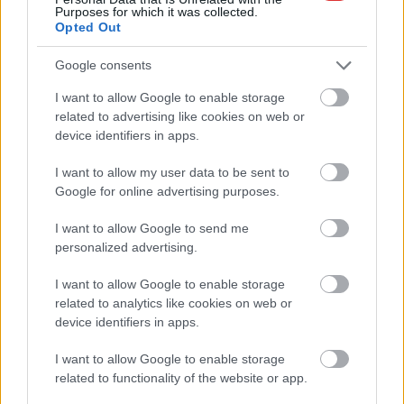
Purposes for which it was collected.
Opted Out
Google consents
Hírlevél feliratkozás
I want to allow Google to enable storage
Adja meg keresztnevét:
Adja
related to advertising like cookies on web or
device identifiers in apps.
meg e-mail címét:
Megismertem és elfogadom a
GDPR-szabályzat
ot
I want to allow my user data to be sent to
Google for online advertising purposes.
I want to allow Google to send me
Nem szeretne lemaradni semmiről? Csak egy kattintás, és hírlevelünk a
personalized advertising.
legfrissebb információkkal és exkluzív tartalmakkal hétről hétre
postaládájába érkezik!
I want to allow Google to enable storage
related to analytics like cookies on web or
device identifiers in apps.
A SZOL24 legfrissebb 24 cikke
I want to allow Google to enable storage
related to functionality of the website or app.
Problémák egész Jász-Nagykun-Szolnok megyében: egyre