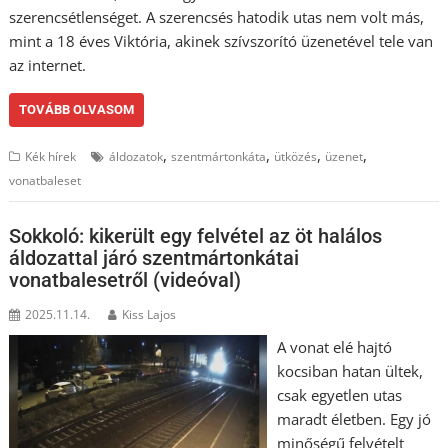
szerencsétlenséget. A szerencsés hatodik utas nem volt más,
mint a 18 éves Viktória, akinek szívszorító üzenetével tele van
az internet.
TOVÁBB OLVASOM
,
,
,
,
Kék hírek
áldozatok
szentmártonkáta
ütközés
üzenet
vonatbaleset
Sokkoló: kikerült egy felvétel az öt halálos
áldozattal járó szentmártonkátai
vonatbalesetről (videóval)
2025.11.14.
Kiss Lajos
A vonat elé hajtó
kocsiban hatan ültek,
csak egyetlen utas
maradt életben. Egy jó
minőségű felvételt