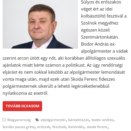
Súlyos és erőszakos
véget ért az idei
kolbásztöltő fesztivál a
Szolnok megyéhez
egészen közeli
Szentmártonkátán.
Bodor András ex-
alpolgármester a vádak
szerint arcon ütött egy nőt, aki korábban állítólagos szexuális
ajánlatok miatt kérte számon a politikust. Az ügy rendőrségi
eljárást és nem sokkal később az alpolgármester lemondását
vonta maga után, majd ezek után Skoda Ferenc fideszes
polgármesternek sikerült a lehető legérzéketlenebbül
nyilatkoznia az esetről.
TOVÁBB OLVASOM
,
,
,
Magyarország
alpolgármester
bántalmazás
bodor andrás
,
,
,
,
,
bordás-pauza gréta
erőszak
fesztivál
lemondás
skoda ferenc