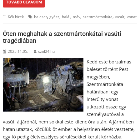
TOVÁBB OLVASOM
,
,
,
,
,
,
Kék hírek
baleset
gyász
halál
máv
szentmártonkáta
vasút
vonat
Öten meghaltak a szentmártonkátai vasúti
tragédiában
2025.11.05.
szol24.hu
Kedd este borzalmas
baleset történt Pest
megyében,
Szentmártonkáta
határában: egy
InterCity vonat
ütközött össze egy
személyautóval a
vasúti átjárónál, nem sokkal este kilenc óra után. A járműben
hatan utaztak, közülük öt ember a helyszínen életét vesztette,
egy fő pedig életveszélyes sérülésekkel került kórházba.