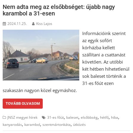
Nem adta meg az elsőbbséget: újabb nagy
karambol a 31-esen
2024.11.25.
Kiss Lajos
Információink szerint
az egyik sofőrt
kórházba kellett
szállítani a csattanást
követően. Az utóbbi
két hétben hihetetlenül
sok baleset történik a
31-es főút ezen
szakaszán nagyon közel egymáshoz.
TOVÁBB OLVASOM
,
,
,
,
,
JNSZ megyei hírek
31-es főút
baleset
elsőbbség
hétfő
hiba
,
,
,
kanyarodás
karambol
szentmártonkáta
ütközés