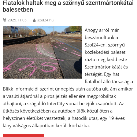
Fiatalok haltak meg a szörnyű szentmártonkátai
balesetben
2025.11.05.
szol24.hu
Ahogy arról már
beszámoltunk a
Szol24-en, szörnyű
közlekedési baleset
rázta meg kedd este
Szentmártonkátát és
térségét. Egy hat
fiatalból álló társaság a
Blikk információi szerint ünneplés után autóba ült, ám amikor
a vasúti átjárónál a piros jelzés ellenére megpróbáltak
áthajtani, a száguldó InterCity vonat beléjük csapódott. Az
ütközés következtében az autóban ülők közül öten a
helyszínen életüket vesztették, a hatodik utas, egy 19 éves
lány válságos állapotban került kórházba.