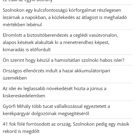
Szolnokon egy kulcsfontosságú körforgalmat részlegesen
lezárnak a napokban, a közlekedés az átlagost is meghaladó
mértékben lebénul
Elromlott a biztosítóberendezés a ceglédi vasútvonalon,
alapos késések alakultak ki a menetrendhez képest,
kimaradás is előfordult
Ön szerint hogy készül a hamisítatlan szolnoki habos isler?
Országos ellenőrzés indult a hazai akkumulátoripari
üzemekben
Az idei év leglassabb növekedését hozta a június a
kiskereskedelemben
Györfi Mihály több tucat vállalkozással egyeztetett a
kerékpárgyár dolgozóinak megsegítéséről
41 fok fölé forrósodott az ország, Szolnokon pedig egy másik
rekord is megdőlt