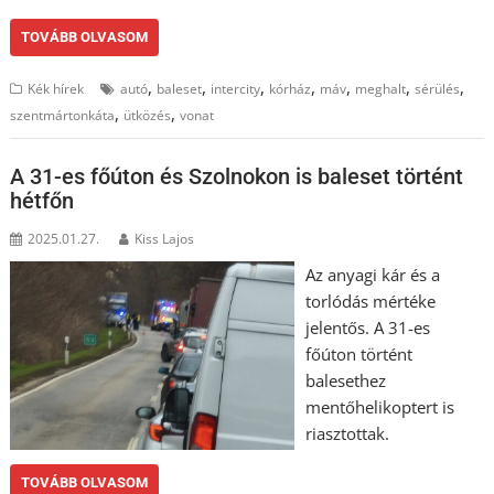
TOVÁBB OLVASOM
,
,
,
,
,
,
,
Kék hírek
autó
baleset
intercity
kórház
máv
meghalt
sérülés
,
,
szentmártonkáta
ütközés
vonat
A 31-es főúton és Szolnokon is baleset történt
hétfőn
2025.01.27.
Kiss Lajos
Az anyagi kár és a
torlódás mértéke
jelentős. A 31-es
főúton történt
balesethez
mentőhelikoptert is
riasztottak.
TOVÁBB OLVASOM