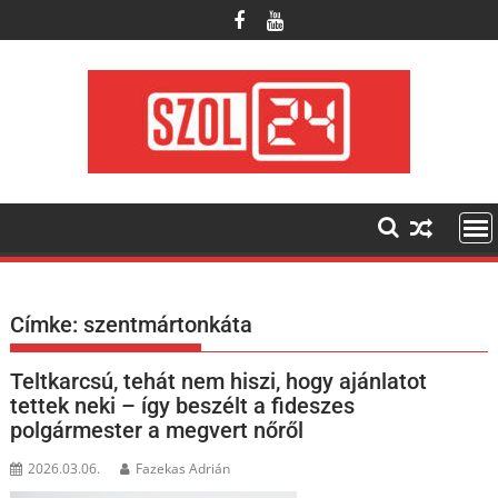
Skip
to
content
Címke:
szentmártonkáta
Teltkarcsú, tehát nem hiszi, hogy ajánlatot
tettek neki – így beszélt a fideszes
polgármester a megvert nőről
2026.03.06.
Fazekas Adrián