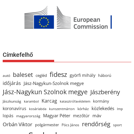
Címkefelhő
fidesz
baleset
györfi mihály
cegléd
háború
autó
időjárás
Jász-Nagykun-Szolnok megye
Jász-Nagykun Szolnok megye
Jászberény
Karcag
kormány
Jászkunság
karambol
katasztrófavédelem
közlekedés
koronavírus
kórház
kosárlabda
kunszentmárton
lmp
Magyar Péter
máv
lopás
mezőtúr
magyarország
rendőrség
Orbán Viktor
polgármester
Pócs János
sport