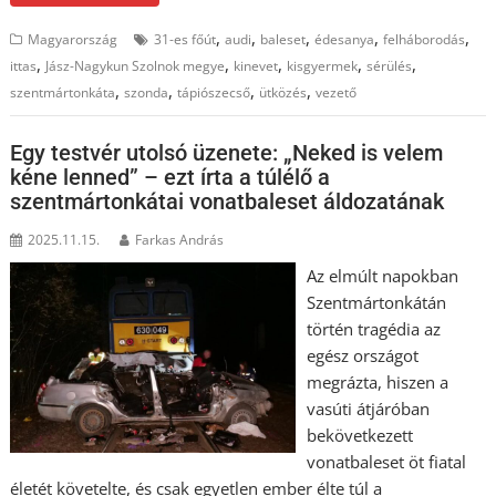
,
,
,
,
,
Magyarország
31-es főút
audi
baleset
édesanya
felháborodás
,
,
,
,
,
ittas
Jász-Nagykun Szolnok megye
kinevet
kisgyermek
sérülés
,
,
,
,
szentmártonkáta
szonda
tápiószecső
ütközés
vezető
Egy testvér utolsó üzenete: „Neked is velem
kéne lenned” – ezt írta a túlélő a
szentmártonkátai vonatbaleset áldozatának
2025.11.15.
Farkas András
Az elmúlt napokban
Szentmártonkátán
történ tragédia az
egész országot
megrázta, hiszen a
vasúti átjáróban
bekövetkezett
vonatbaleset öt fiatal
életét követelte, és csak egyetlen ember élte túl a