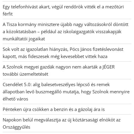
Egy telefonhívást akart, végül rendőrök vitték el a mezőtúri
férfit
A Tisza kormány minisztere újabb nagy változásokról döntött
a közoktatásban – például az iskolaigazgatók visszakapják
munkáltatói jogaikat
Sok volt az igazolatlan hiányzás, Pócs János fizetéslevonást
kapott, más fideszesek még kevesebbet vittek haza
A Szolnok megyei gazdák nagyon nem akarták a JÉGER
további üzemeltetését
Csendélet 5.0: alig balesetveszélyes lépcső és remek
állapotban levő buszmegálló mutatja, hogy Szolnok mennyire
élhető város
Pénteken újra csökken a benzin és a gázolaj ára is
Napokon belül megválasztja az új köztársasági elnököt az
Országgyűlés