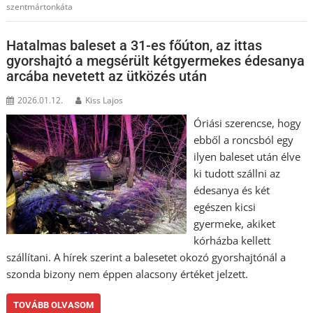
szentmártonkáta
Hatalmas baleset a 31-es főúton, az ittas
gyorshajtó a megsérült kétgyermekes édesanya
arcába nevetett az ütközés után
2026.01.12.
Kiss Lajos
Óriási szerencse, hogy
ebből a roncsból egy
ilyen baleset után élve
ki tudott szállni az
édesanya és két
egészen kicsi
gyermeke, akiket
kórházba kellett
szállítani. A hírek szerint a balesetet okozó gyorshajtónál a
szonda bizony nem éppen alacsony értéket jelzett.
TOVÁBB OLVASOM