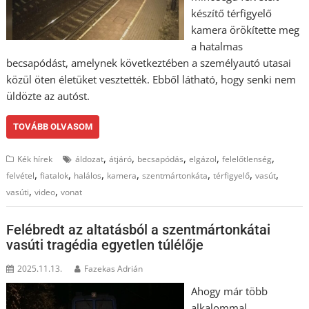
készítő térfigyelő
kamera örökítette meg
a hatalmas
becsapódást, amelynek következtében a személyautó utasai
közül öten életüket vesztették. Ebből látható, hogy senki nem
üldözte az autóst.
TOVÁBB OLVASOM
,
,
,
,
,
Kék hírek
áldozat
átjáró
becsapódás
elgázol
felelőtlenség
,
,
,
,
,
,
,
felvétel
fiatalok
halálos
kamera
szentmártonkáta
térfigyelő
vasút
,
,
vasúti
video
vonat
Felébredt az altatásból a szentmártonkátai
vasúti tragédia egyetlen túlélője
2025.11.13.
Fazekas Adrián
Ahogy már több
alkalommal