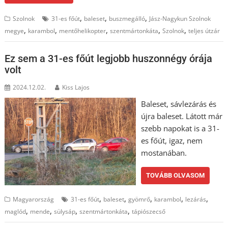
,
,
,
Szolnok
31-es főút
baleset
buszmegálló
Jász-Nagykun Szolnok
,
,
,
,
,
megye
karambol
mentőhelikopter
szentmártonkáta
Szolnok
teljes útzár
Ez sem a 31-es főút legjobb huszonnégy órája
volt
2024.12.02.
Kiss Lajos
Baleset, sávlezárás és
újra baleset. Látott már
szebb napokat is a 31-
es főút, igaz, nem
mostanában.
TOVÁBB OLVASOM
,
,
,
,
,
Magyarország
31-es főút
baleset
gyömrő
karambol
lezárás
,
,
,
,
maglód
mende
sülysáp
szentmártonkáta
tápiószecső