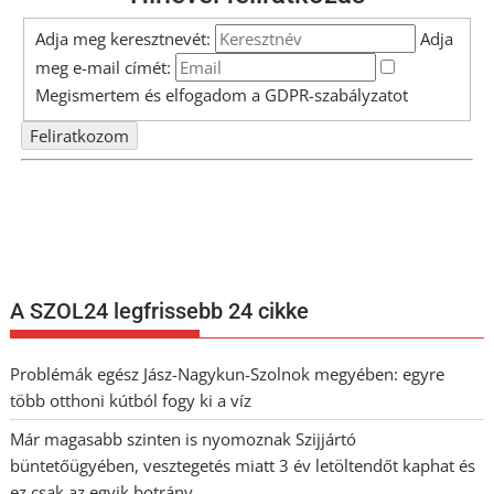
Adja meg keresztnevét:
Adja
meg e-mail címét:
Megismertem és elfogadom a
GDPR-szabályzat
ot
Nem szeretne lemaradni semmiről? Csak egy kattintás, és hírlevelünk a
legfrissebb információkkal és exkluzív tartalmakkal hétről hétre
postaládájába érkezik!
A SZOL24 legfrissebb 24 cikke
Problémák egész Jász-Nagykun-Szolnok megyében: egyre
több otthoni kútból fogy ki a víz
Már magasabb szinten is nyomoznak Szijjártó
büntetőügyében, vesztegetés miatt 3 év letöltendőt kaphat és
ez csak az egyik botrány