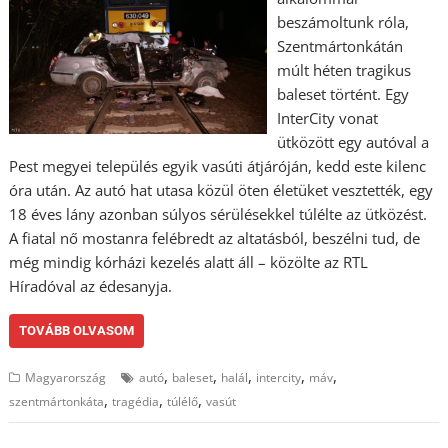
beszámoltunk róla,
Szentmártonkátán
múlt héten tragikus
baleset történt. Egy
InterCity vonat
ütközött egy autóval a
Pest megyei település egyik vasúti átjáróján, kedd este kilenc
óra után. Az autó hat utasa közül öten életüket vesztették, egy
18 éves lány azonban súlyos sérülésekkel túlélte az ütközést.
A fiatal nő mostanra felébredt az altatásból, beszélni tud, de
még mindig kórházi kezelés alatt áll – közölte az RTL
Híradóval az édesanyja.
TOVÁBB OLVASOM
,
,
,
,
,
Magyarország
autó
baleset
halál
intercity
máv
,
,
,
szentmártonkáta
tragédia
túlélő
vasút