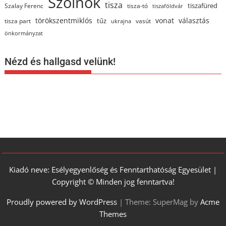
Szolnok
tisza
tiszafüred
Szalay Ferenc
tisza-tó
tiszaföldvár
törökszentmiklós
vonat
választás
tűz
tisza part
vasút
ukrajna
önkormányzat
Nézd és hallgasd velünk!
Kiadó neve: Esélyegyenlőség és Fenntarthatóság Egyesület |
Copyright © Minden jog fenntartva!
Proudly powered by WordPress
|
Theme: SuperMag by
Acme
Themes