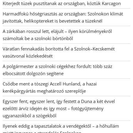
Kiterjedt tüzek pusztítanak az országban, köztük Karcagon
Harmadfokú hőségriasztás az országban: Szolnokon klímát
javítottak, helikoptereket is bevetettek a tüzeknél
A zárkában rosszul lett, elájult – ilyen körülményekről
számoltak be a szolnoki börtönből
Váratlan fennakadás borította fel a Szolnok–Kecskemét
vasútvonal közlekedését
A polgármester a szolnoki cégekhez fordult: több száz
elbocsátott dolgozón segítene
Csődbe ment a tószegi Accell Hunland, a hazai
kerékpárgyártás meghatározó szereplője
Egyszer fent, egyszer lent, így festett a Duna a két évvel
ezelőtti árvíz idején és így most – fotógyűjtemény
ugyanazokból a szögekből
Ilyenek eddig a tapasztalatok a vendégektől – a hőhullám
miatt ingyenes a strandolás Szolnokon