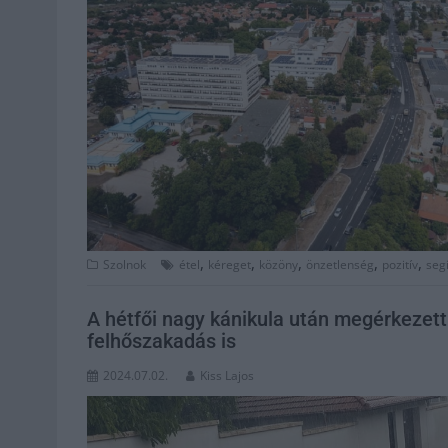
,
,
,
,
,
Szolnok
étel
kéreget
közöny
önzetlenség
pozitív
seg
A hétfői nagy kánikula után megérkezett
felhőszakadás is
2024.07.02.
Kiss Lajos