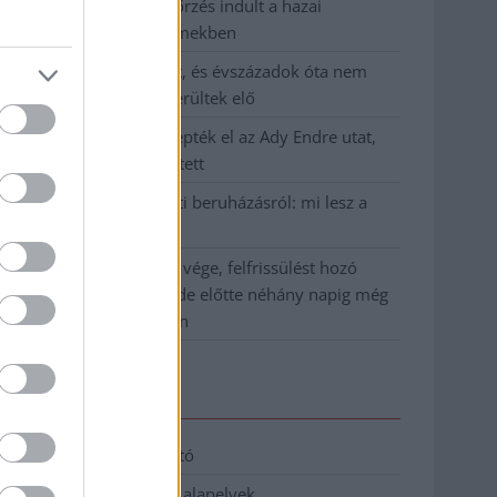
Átfogó országos ellenőrzés indult a hazai
akkumulátoripari üzemekben
A Tisza visszahúzódott, és évszázadok óta nem
látott maradványok kerültek elő
Mentők és rendőrök lepték el az Ady Endre utat,
egy kerékpáros is érintett
Parázs vita a Fiumei úti beruházásról: mi lesz a
fákkal?
Végre látszik az alagút vége, felfrissülést hozó
hidegfront közeledik, de előtte néhány napig még
pokoli rekordhőség jön
Elérhetőség
Adatkezelési tájékoztató
Etikai és függetlenségi alapelvek