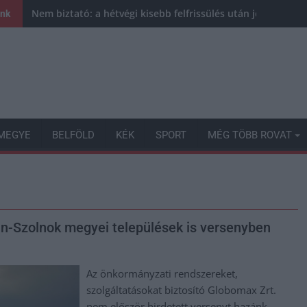
Nem biztató: a hétvégi kisebb felfrissülés után jövő héten 
ink
MEGYE
BELFÖLD
KÉK
SPORT
MÉG TÖBB ROVAT
-Szolnok megyei települések is versenyben
Az önkormányzati rendszereket,
szolgáltatásokat biztosító Globomax Zrt.
nem először hirdetett versenyt hazánk