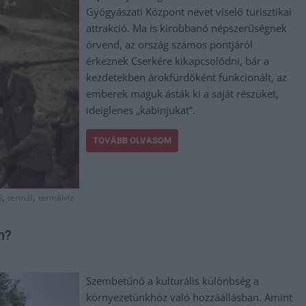
Gyógyászati Központ nevet viselő turisztikai
attrakció. Ma is kirobbanó népszerűségnek
örvend, az ország számos pontjáról
érkeznek Cserkére kikapcsolódni, bár a
kezdetekben árokfürdőként funkcionált, az
emberek maguk ásták ki a saját részüket,
ideiglenes „kabinjukat”.
TOVÁBB OLVASOM
,
,
ő
termál
termálvíz
n?
Szembetűnő a kulturális különbség a
környezetünkhöz való hozzáállásban. Amint