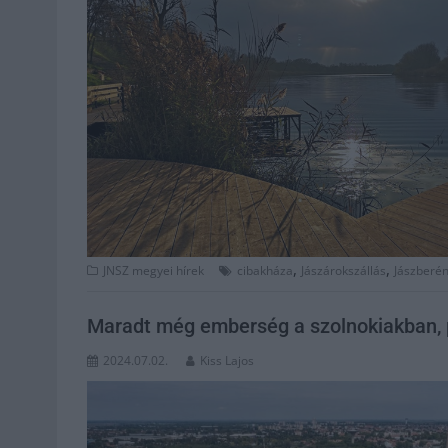
,
,
JNSZ megyei hírek
cibakháza
Jászárokszállás
Jászberé
Maradt még emberség a szolnokiakban, p
2024.07.02.
Kiss Lajos