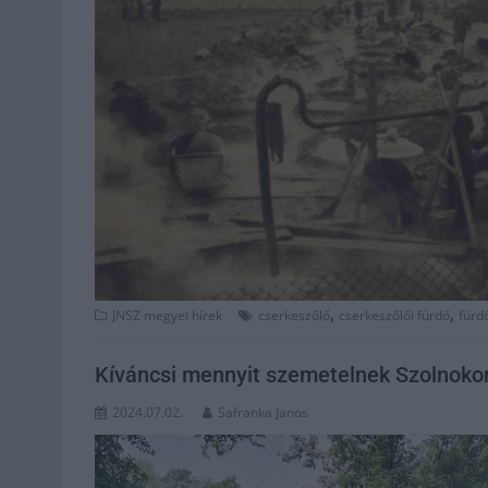
,
,
JNSZ megyei hírek
cserkeszőlő
cserkeszőlői fürdő
fürd
Kíváncsi mennyit szemetelnek Szolnoko
2024.07.02.
Safranka Janos