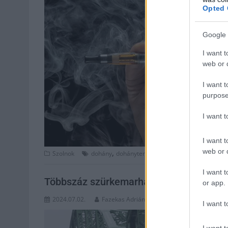
Opted 
Google 
I want t
web or d
I want t
purpose
I want 
I want t
web or d
,
,
,
Szolnok
dohány
dohánytermék
e-cigaretta
elektromos
I want t
Többszáz szürkemarhát terelnek át Tis
or app.
2024.07.02.
Fazekas Adrián
I want t
I want t