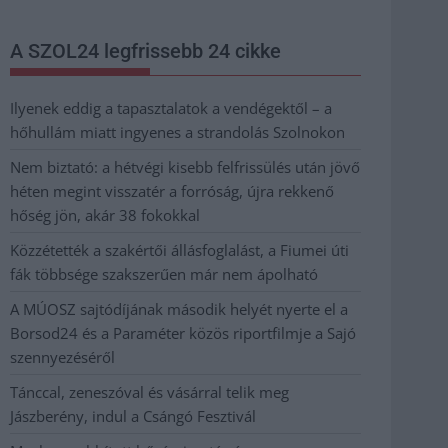
A SZOL24 legfrissebb 24 cikke
Ilyenek eddig a tapasztalatok a vendégektől – a
hőhullám miatt ingyenes a strandolás Szolnokon
Nem biztató: a hétvégi kisebb felfrissülés után jövő
héten megint visszatér a forróság, újra rekkenő
hőség jön, akár 38 fokokkal
Közzétették a szakértői állásfoglalást, a Fiumei úti
fák többsége szakszerűen már nem ápolható
A MÚOSZ sajtódíjának második helyét nyerte el a
Borsod24 és a Paraméter közös riportfilmje a Sajó
szennyezéséről
Tánccal, zeneszóval és vásárral telik meg
Jászberény, indul a Csángó Fesztivál