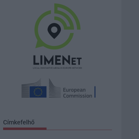
Címkefelhő