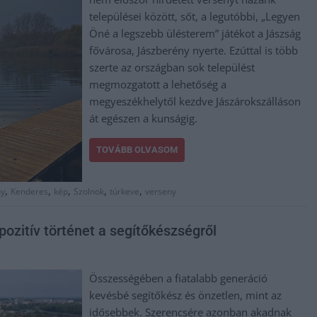
települései között, sőt, a legutóbbi, „Legyen
Öné a legszebb ülésterem” játékot a Jászság
fővárosa, Jászberény nyerte. Ezúttal is több
szerte az országban sok települést
megmozgatott a lehetőség a
megyeszékhelytől kezdve Jászárokszálláson
át egészen a kunságig.
TOVÁBB OLVASOM
,
,
,
,
,
ny
Kenderes
kép
Szolnok
túrkeve
verseny
ozitív történet a segítőkészségről
Összességében a fiatalabb generáció
kevésbé segítőkész és önzetlen, mint az
idősebbek. Szerencsére azonban akadnak