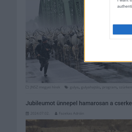
authenti
,
,
,
JNSZ megyei hírek
gulya
gulyahajtás
program
szürke
Jubileumot ünnepel hamarosan a cserkesz
2024.07.02.
Fazekas Adrián