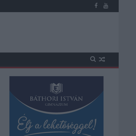
megint visszatér a forróság, újra rekkenő hőség jön, akár 38 foko