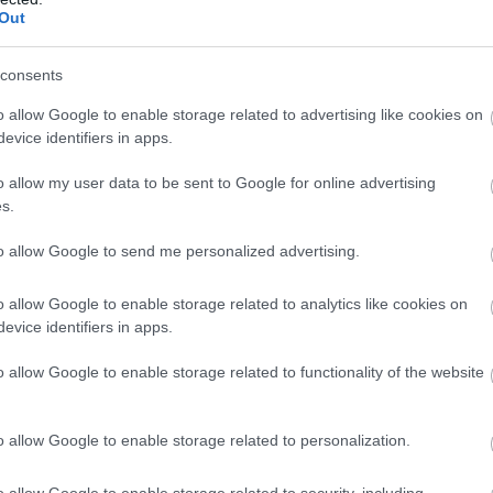
munkatársai az illegális dohánytermék
Out
veszélyeire, jogkövetkezményeire hívták fel
általános és középiskolások figyelmét
consents
országjáró körútjukon. Van is mit tenniük az
ügyben, az ízesített elektromos cigaretták (e-
o allow Google to enable storage related to advertising like cookies on
cigaretták) népszerűsége a fiatalok körében
evice identifiers in apps.
aggasztó növekedést mutat.
o allow my user data to be sent to Google for online advertising
s.
TOVÁBB OLVASOM
to allow Google to send me personalized advertising.
o allow Google to enable storage related to analytics like cookies on
evice identifiers in apps.
,
 cigaretta
nav
o allow Google to enable storage related to functionality of the website
zaugon
o allow Google to enable storage related to personalization.
A szervezők mindenkit várnak az
egyedülálló, Agrohof Gulyahajtás és
o allow Google to enable storage related to security, including