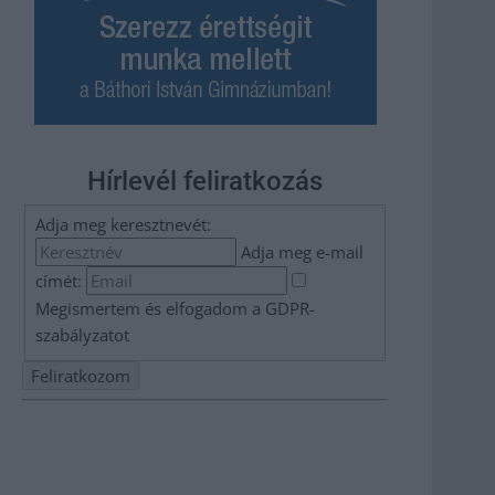
Hírlevél feliratkozás
Adja meg keresztnevét:
Adja meg e-mail
címét:
Megismertem és elfogadom a
GDPR-
szabályzat
ot
Nem szeretne lemaradni semmiről? Csak egy kattintás, és
hírlevelünk a legfrissebb információkkal és exkluzív
tartalmakkal hétről hétre postaládájába érkezik!