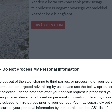
kedden a korai órákban több jászkunsági
településen is nagymennyiségű csapadékkal
köszönt be a hidegfront.
TOVÁBB OLVASOM
,
,
,
,
 -
Do Not Process My Personal Information
ász-Nagykun Szolnok megye
Jászboldogháza
Jászkunság
lehűlés
újszilvás
to opt-out of the sale, sharing to third parties, or processing of your per
enki nem akarja az új igazgatót Jánoshidán
formation for targeted advertising by us, please use the below opt-out s
r selection. Please note that after your opt-out request is processed y
eing interest-based ads based on personal information utilized by us or
Sajnos nem példa nélküli botrány robbant ki
disclosed to third parties prior to your opt-out. You may separately opt-
az Alsójászsági Petőfi Sándor Általános
losure of your personal information by third parties on the IAB’s list of