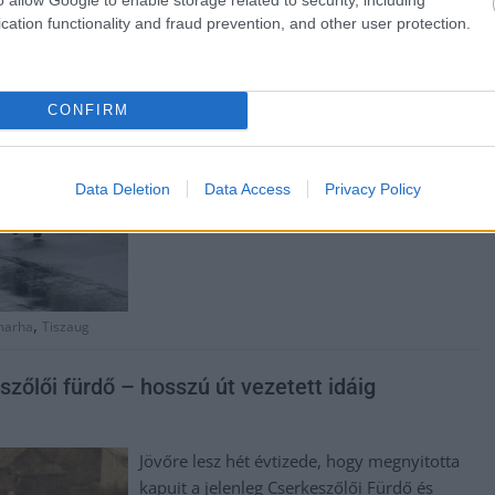
cation functionality and fraud prevention, and other user protection.
traktoros bemutatóra, amelyet Tiszaugon
kerül megrendezésre. A program során
mintegy négyszáz szürkemarhát terelnek
majd át a régi tiszaugi hídon, majd egész
CONFIRM
napos kézműves vásárral, programokkal és
koncertekkel várják az érdeklődőket.
Data Deletion
Data Access
Privacy Policy
TOVÁBB OLVASOM
,
marha
Tiszaug
őlői fürdő – hosszú út vezetett idáig
Jövőre lesz hét évtizede, hogy megnyitotta
kapuit a jelenleg Cserkeszőlői Fürdő és