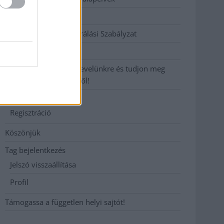
Hirdetési árak
Hozzászólási és Moderálási Szabályzat
Impresszum
Iratkozzon fel heti hírlevelünkre és tudjon meg
még többet megyénkről!
Join Us
Regisztráció
Köszönjük
Tag bejelentkezés
Jelszó visszaállítása
Profil
Támogassa a független helyi sajtót!