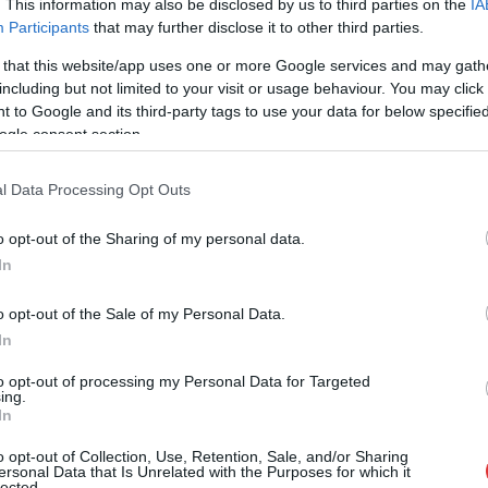
Iskolával kapcsolatosan Jánoshidán – a
. This information may also be disclosed by us to third parties on the
IA
településen fideszes polgármesterjelöltként
Participants
that may further disclose it to other third parties.
öt évvel ezelőtt és idén is elinduló
 that this website/app uses one or more Google services and may gath
tankerületi vezető, Mészárosné Vas Márta
including but not limited to your visit or usage behaviour. You may click 
igazgatói posztra várományos jelöltje került
 to Google and its third-party tags to use your data for below specifi
pozícióba az intézményt évek óta vezető,
ogle consent section.
elismert igazgatóval szemben. Mészárosné
bár azzal védekezik, a kiválasztás szakmai
l Data Processing Opt Outs
alapon történt, nem hisznek neki, sőt, a
helyiek demonstrációt tartanak.
o opt-out of the Sharing of my personal data.
In
TOVÁBB OLVASOM
o opt-out of the Sale of my Personal Data.
,
,
osné vas márta
pályázat
petőfi sándor általános iskola
In
to opt-out of processing my Personal Data for Targeted
llegális dohánytermékekről
ing.
In
o opt-out of Collection, Use, Retention, Sale, and/or Sharing
A Nemzeti Adó- és Vámhivatal (NAV)
ersonal Data that Is Unrelated with the Purposes for which it
lected.