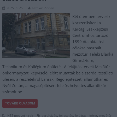
2025.09.25.
Fazekas Adrián
Két ütemben tervezik
korszerűsíteni a
Karcagi Szakképzési
Centrumhoz tartozó,
1899 óta oktatási
célokra használt
mezőtúri Teleki Blanka
Gimnázium,
Technikum és Kollégium épületét. A felújítás terveit Mezőtúr
önkormányzati képviselői előtt mutatták be a szerdai testületi
ülésen, a részletekről Lánszki Regő építészeti államtitkár és
Nyúl Zoltán, a magasépítésért felelős helyettes államtitkár
számolt be.
TOVÁBB OLVASOM
,
,
,
,
,
JNSZ megyei hírek
beruházás
fejlesztés
felújítás
ígéret
mezőtúr