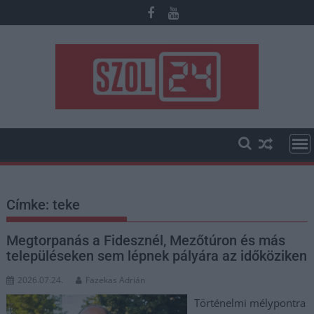
Skip
to
content
Címke:
teke
Megtorpanás a Fidesznél, Mezőtúron és más
településeken sem lépnek pályára az időköziken
2026.07.24.
Fazekas Adrián
Történelmi mélypontra