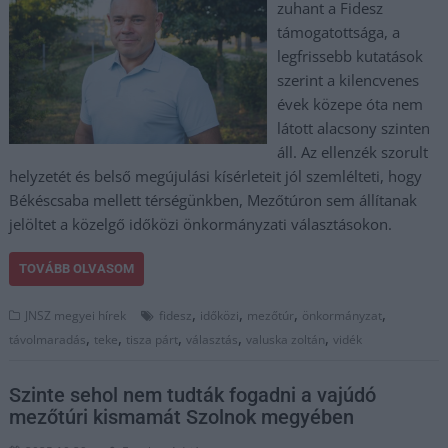
zuhant a Fidesz
támogatottsága, a
legfrissebb kutatások
szerint a kilencvenes
évek közepe óta nem
látott alacsony szinten
áll. Az ellenzék szorult
helyzetét és belső megújulási kísérleteit jól szemlélteti, hogy
Békéscsaba mellett térségünkben, Mezőtúron sem állítanak
jelöltet a közelgő időközi önkormányzati választásokon.
TOVÁBB OLVASOM
,
,
,
,
JNSZ megyei hírek
fidesz
időközi
mezőtúr
önkormányzat
,
,
,
,
,
távolmaradás
teke
tisza párt
választás
valuska zoltán
vidék
Szinte sehol nem tudták fogadni a vajúdó
mezőtúri kismamát Szolnok megyében