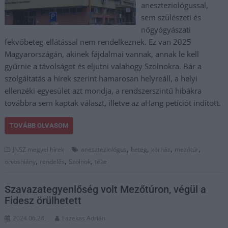
aneszteziológussal,
sem szülészeti és
nőgyógyászati
fekvőbeteg-ellátással nem rendelkeznek. Ez van 2025
Magyarországán, akinek fájdalmai vannak, annak le kell
gyűrnie a távolságot és eljutni valahogy Szolnokra. Bár a
szolgáltatás a hírek szerint hamarosan helyreáll, a helyi
ellenzéki egyesület azt mondja, a rendszerszintű hibákra
továbbra sem kaptak választ, illetve az aHang petíciót indított.
TOVÁBB OLVASOM
,
,
,
,
JNSZ megyei hírek
aneszteziológus
beteg
kórház
mezőtúr
,
,
,
orvoshiány
rendelés
Szolnok
teke
Szavazategyenlőség volt Mezőtúron, végül a
Fidesz örülhetett
2024.06.24.
Fazekas Adrián