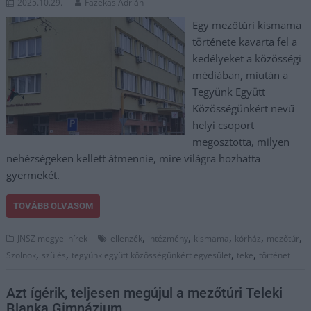
2025.10.29.
Fazekas Adrián
Egy mezőtúri kismama
története kavarta fel a
kedélyeket a közösségi
médiában, miután a
Tegyünk Együtt
Közösségünkért nevű
helyi csoport
megosztotta, milyen
nehézségeken kellett átmennie, mire világra hozhatta
gyermekét.
TOVÁBB OLVASOM
,
,
,
,
,
JNSZ megyei hírek
ellenzék
intézmény
kismama
kórház
mezőtúr
,
,
,
,
Szolnok
szülés
tegyünk együtt közösségünkért egyesület
teke
történet
Azt ígérik, teljesen megújul a mezőtúri Teleki
Blanka Gimnázium