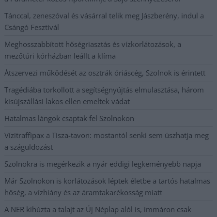
Tánccal, zeneszóval és vásárral telik meg Jászberény, indul a
Csángó Fesztivál
Meghosszabbított hőségriasztás és vízkorlátozások, a
mezőtúri kórházban leállt a klíma
Átszervezi működését az osztrák óriáscég, Szolnok is érintett
Tragédiába torkollott a segítségnyújtás elmulasztása, három
kisújszállási lakos ellen emeltek vádat
Hatalmas lángok csaptak fel Szolnokon
Vízitraffipax a Tisza-tavon: mostantól senki sem úszhatja meg
a száguldozást
Szolnokra is megérkezik a nyár eddigi legkeményebb napja
Már Szolnokon is korlátozások léptek életbe a tartós hatalmas
hőség, a vízhiány és az áramtakarékosság miatt
A NER kihúzta a talajt az Új Néplap alól is, immáron csak