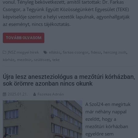
vonul. Tényleg bekövetkezett, amitől tartottak: Dr. Farkas
Csongor, a Tegyünk Együtt Közösségünkért Egyesület (TEKE)
képviselője szerint a helyi vezetők lapulnak, agyonhallgatják
az eseményt, nincs tájékoztatás.
TOVÁBB OLVASOM
,
,
,
,
JNSZ megyei hírek
ellátás
farkas csongor
fidesz
herczeg zsolt
,
,
,
kórház
mezőtúr
szülészet
teke
Újra lesz aneszteziológus a mezőtúri kórházban,
sok örömre azonban nincs okunk
2025.01.21.
Fazekas Adrián
A Szol24-en megírtuk
már néhány nappal
ezelőtt, hogy a
mezőtúri kórházban
egyelőre sem