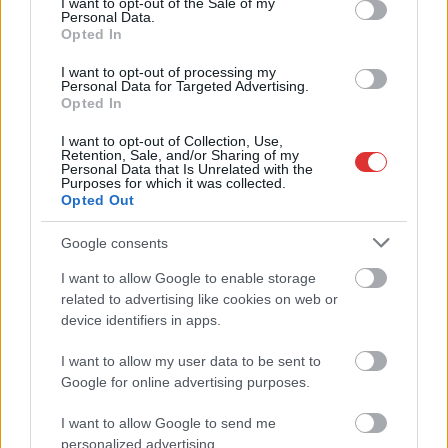
I want to opt-out of the Sale of my
,
,
Personal Data.
JNSZ megyei hírek
dr. farkas csongor
mezőtúr
önkormányzati
Opted In
,
,
,
választás
polgármesterjelölt
tegyünk együtt közösségünkért egyesület
teke
I want to opt-out of processing my
Personal Data for Targeted Advertising.
Opted In
Lázár János miniszter jött, látott és mindent
megígért Mezőtúron is
I want to opt-out of Collection, Use,
Retention, Sale, and/or Sharing of my
Personal Data that Is Unrelated with the
2023.12.13.
Tóth András
Purposes for which it was collected.
Opted Out
A múlt héten
Mezőtúrra látogatott
Google consents
Lázár János építési és
I want to allow Google to enable storage
közlekedési miniszter.
related to advertising like cookies on web or
A nyilvános
device identifiers in apps.
beszámolók alapján
főképp a Teleki
I want to allow my user data to be sent to
gimnázium felújítása
Google for online advertising purposes.
és a Berettyó-projekt volt a célkeresztben. Mindkettő
I want to allow Google to send me
pénzhiány miatt áll parkolópályán.
personalized advertising.