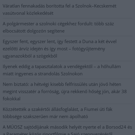
Váratlan fennakadás borította fel a Szolnok–Kecskemét
vasútvonal közlekedését
A polgármester a szolnoki cégekhez fordult: több száz
elbocsátott dolgozón segítene
Egyszer fent, egyszer lent, így festett a Duna a két évvel
ezelőtti árvíz idején és így most – fotógyűjtemény
ugyanazokból a szögekből
Ilyenek eddig a tapasztalatok a vendégektől – a hőhullám
miatt ingyenes a strandolás Szolnokon
Nem biztató: a hétvégi kisebb felfrissülés után jövő héten
megint visszatér a forróság, újra rekkenő hőség jön, akár 38
fokokkal
Közzétették a szakértői állásfoglalást, a Fiumei úti fák
többsége szakszerűen már nem ápolható
A MÚOSZ sajtódíjának második helyét nyerte el a Borsod24 és
a Paraméter közös riportfilmje a Sajó szennyezéséről