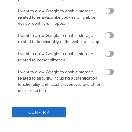
TOVÁBB OLVASOM
I want to allow Google to enable storage
related to analytics like cookies on web or
,
,
,
,
JNSZ megyei hírek
aquatúr
kunszentmárton
lázár jános
mezőtúr
device identifiers in apps.
,
,
szűcs dániel
teke
teleki gimnázium
I want to allow Google to enable storage
related to functionality of the website or app.
Gyerekeket használt biodíszletnek a mezőtúri
fideszes polgármester a fenyődíszítéshez
I want to allow Google to enable storage
related to personalization.
2023.12.02.
Tóth András
Olyan szinten
I want to allow Google to enable storage
gusztustalan a fideszes
related to security, including authentication
nyomulás minden
functionality and fraud prevention, and other
user protection.
téren ma
Magyarországon,
mintha 1961-et írnánk,
CONFIRM
ehhez még a MSZMP
vezetői is megnyalnák
mind a 10 ujjukat. Példa rá több mezőtúri eset, ahol a