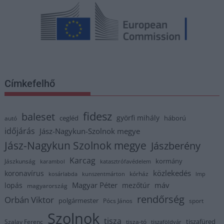
Címkefelhő
fidesz
baleset
györfi mihály
cegléd
háború
autó
időjárás
Jász-Nagykun-Szolnok megye
Jász-Nagykun Szolnok megye
Jászberény
Karcag
kormány
Jászkunság
karambol
katasztrófavédelem
közlekedés
koronavírus
kórház
kosárlabda
kunszentmárton
lmp
Magyar Péter
máv
lopás
mezőtúr
magyarország
rendőrség
Orbán Viktor
polgármester
Pócs János
sport
Szolnok
tisza
tiszafüred
Szalay Ferenc
tisza-tó
tiszaföldvár