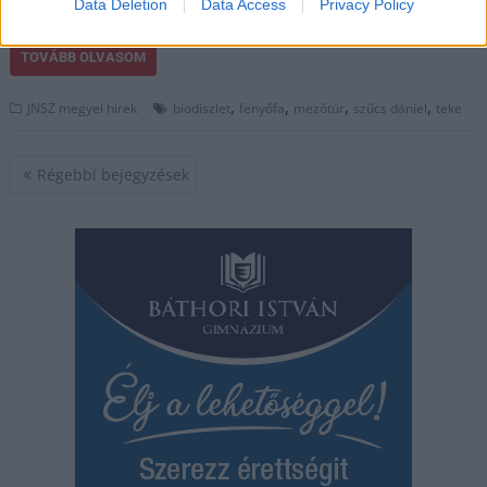
Data Deletion
Data Access
Privacy Policy
polgármester úgy kommuniklál, mintha nem is lenne ellenzék.
TOVÁBB OLVASOM
,
,
,
,
JNSZ megyei hírek
biodíszlet
fenyőfa
mezőtúr
szűcs dániel
teke
Bejegyzés
Régebbi bejegyzések
navigáció