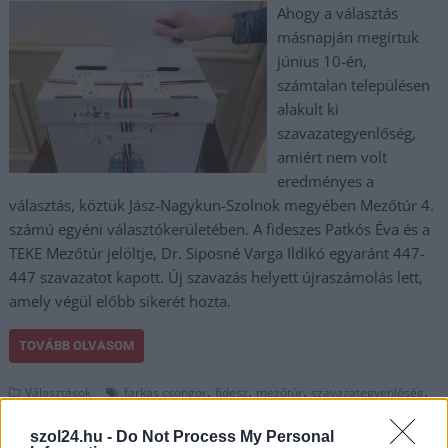
Ahogy a választás
másnapján megírtuk
június 10-én,
számtalan településen
alakult ki
szavazategyenlőség,
amiért nem volt
eredményes a
választás, köztük Jász-Nagykun-Szolnok megyében Mezőtúr 4.
számú egyéni választókerületében. A fideszes Patkós Éva és a
TEKE Mezőtúr jelöltje, Dr. Siposné Varga Ildikó egyaránt 447-
447 szavazatot kapott. Új szavazás helyett újraszámolás lett,
amely végül előbb sikerét hozta.
TOVÁBB OLVASOM
,
,
,
,
Választások
farkas csongor
fidesz
mezőtúr
szavazategyenlőség
,
,
szűcs dániel
teke
választás
szol24.hu -
Do Not Process My Personal