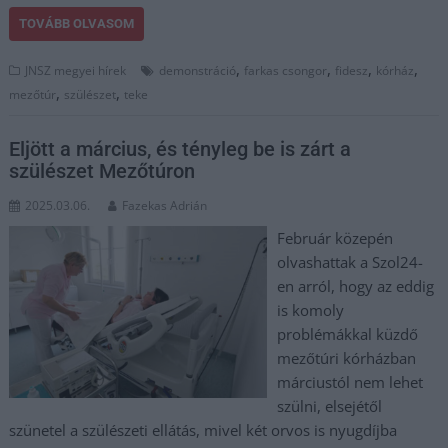
TOVÁBB OLVASOM
,
,
,
,
JNSZ megyei hírek
demonstráció
farkas csongor
fidesz
kórház
,
,
mezőtúr
szülészet
teke
Eljött a március, és tényleg be is zárt a
szülészet Mezőtúron
2025.03.06.
Fazekas Adrián
Február közepén
olvashattak a Szol24-
en arról, hogy az eddig
is komoly
problémákkal küzdő
mezőtúri kórházban
márciustól nem lehet
szülni, elsejétől
szünetel a szülészeti ellátás, mivel két orvos is nyugdíjba