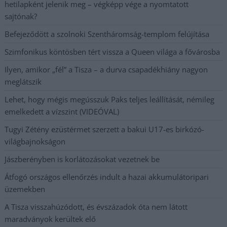
hetilapként jelenik meg – végképp vége a nyomtatott
sajtónak?
Befejeződött a szolnoki Szentháromság-templom felújítása
Szimfonikus köntösben tért vissza a Queen világa a fővárosba
Ilyen, amikor „fél” a Tisza – a durva csapadékhiány nagyon
meglátszik
Lehet, hogy mégis megússzuk Paks teljes leállítását, némileg
emelkedett a vízszint (VIDEÓVAL)
Tugyi Zétény ezüstérmet szerzett a bakui U17-es birkózó-
világbajnokságon
Jászberényben is korlátozásokat vezetnek be
Átfogó országos ellenőrzés indult a hazai akkumulátoripari
üzemekben
A Tisza visszahúzódott, és évszázadok óta nem látott
maradványok kerültek elő