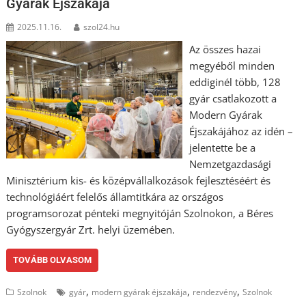
Gyárak Éjszakája
2025.11.16.
szol24.hu
Az összes hazai
megyéből minden
eddiginél több, 128
gyár csatlakozott a
Modern Gyárak
Éjszakájához az idén –
jelentette be a
Nemzetgazdasági
Minisztérium kis- és középvállalkozások fejlesztéséért és
technológiáért felelős államtitkára az országos
programsorozat pénteki megnyitóján Szolnokon, a Béres
Gyógyszergyár Zrt. helyi üzemében.
TOVÁBB OLVASOM
,
,
,
Szolnok
gyár
modern gyárak éjszakája
rendezvény
Szolnok