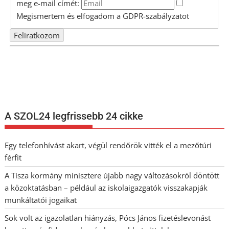
meg e-mail címét:
Megismertem és elfogadom a
GDPR-szabályzat
ot
Nem szeretne lemaradni semmiről? Csak egy kattintás, és hírlevelünk a
legfrissebb információkkal és exkluzív tartalmakkal hétről hétre
postaládájába érkezik!
A SZOL24 legfrissebb 24 cikke
Egy telefonhívást akart, végül rendőrök vitték el a mezőtúri
férfit
A Tisza kormány minisztere újabb nagy változásokról döntött
a közoktatásban – például az iskolaigazgatók visszakapják
munkáltatói jogaikat
Sok volt az igazolatlan hiányzás, Pócs János fizetéslevonást