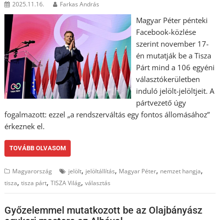
2025.11.16.
Farkas András
Magyar Péter pénteki
Facebook-közlése
szerint november 17-
én mutatják be a Tisza
Párt mind a 106 egyéni
választókerületben
induló jelölt-jelöltjeit. A
pártvezető úgy
fogalmazott: ezzel „a rendszerváltás egy fontos állomásához”
érkeznek el.
TOVÁBB OLVASOM
,
,
,
,
Magyarország
jelölt
jelöltállítás
Magyar Péter
nemzet hangja
,
,
,
tisza
tisza párt
TISZA Világ
választás
Győzelemmel mutatkozott be az Olajbányász