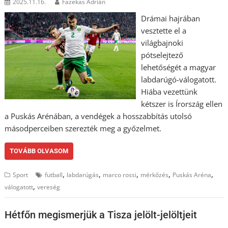
2025.11.16.
Fazekas Adrián
Drámai hajrában
vesztette el a
világbajnoki
pótselejtező
lehetőségét a magyar
labdarúgó-válogatott.
Hiába vezettünk
kétszer is Írország ellen
a Puskás Arénában, a vendégek a hosszabbítás utolsó
másodperceiben szerezték meg a győzelmet.
TOVÁBB OLVASOM
,
,
,
,
,
Sport
futball
labdarúgás
marco rossi
mérkőzés
Puskás Aréna
,
válogatott
vereség
Hétfőn megismerjük a Tisza jelölt-jelöltjeit