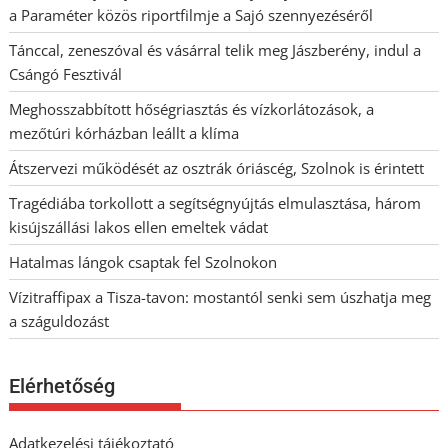
a Paraméter közös riportfilmje a Sajó szennyezéséről
Tánccal, zeneszóval és vásárral telik meg Jászberény, indul a
Csángó Fesztivál
Meghosszabbított hőségriasztás és vízkorlátozások, a
mezőtúri kórházban leállt a klíma
Átszervezi működését az osztrák óriáscég, Szolnok is érintett
Tragédiába torkollott a segítségnyújtás elmulasztása, három
kisújszállási lakos ellen emeltek vádat
Hatalmas lángok csaptak fel Szolnokon
Vízitraffipax a Tisza-tavon: mostantól senki sem úszhatja meg
a száguldozást
Elérhetőség
Adatkezelési tájékoztató