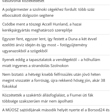
vasútvonal közlekedését
A polgármester a szolnoki cégekhez fordult: több száz
elbocsátott dolgozón segítene
Csődbe ment a tószegi Accell Hunland, a hazai
kerékpárgyártás meghatározó szereplője
Egyszer fent, egyszer lent, így festett a Duna a két évvel
ezelőtti árvíz idején és így most – fotógyűjtemény
ugyanazokból a szögekből
Ilyenek eddig a tapasztalatok a vendégektől – a hőhullám
miatt ingyenes a strandolás Szolnokon
Nem biztató: a hétvégi kisebb felfrissülés után jövő héten
megint visszatér a forróság, újra rekkenő hőség jön, akár 38
fokokkal
Közzétették a szakértői állásfoglalást, a Fiumei úti fák
többsége szakszerűen már nem ápolható
A MÚOSZ sajtódíjának második helyét nyerte el a Borsod24 és