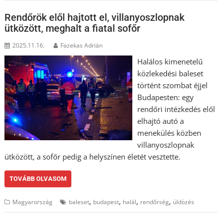
Rendőrök elől hajtott el, villanyoszlopnak
ütközött, meghalt a fiatal sofőr
2025.11.16.
Fazekas Adrián
Halálos kimenetelű
közlekedési baleset
történt szombat éjjel
Budapesten: egy
rendőri intézkedés elől
elhajtó autó a
menekülés közben
villanyoszlopnak
ütközött, a sofőr pedig a helyszínen életét vesztette.
TOVÁBB OLVASOM
,
,
,
,
Magyarország
baleset
budapest
halál
rendőrség
üldözés