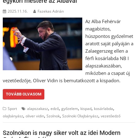
egykori mestere az Albával
2025.11.16.
Fazekas Adrián
Az Alba Fehérvár
magabiztos,
húszpontos győzelmet
aratott saját pályáján a
Zalaegerszeg ellen a
férfi kosárlabda NB I
alapszakaszában,
miközben a csapat új
vezetőedzője, Oliver Vidin is bemutatkozott a kispadon.
TOVÁBB OLVASOM
,
,
,
,
,
Sport
alapszakasz
edző
győzelem
kispad
kosárlabda
,
,
,
,
olajbányász
oliver vidin
Szolnok
Szolnoki Olajbányász
vezetőedző
Szolnokon is nagy siker volt az idei Modern