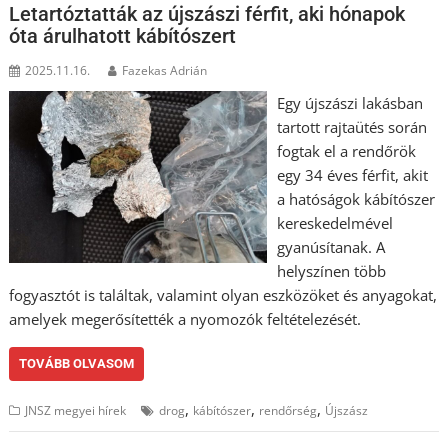
Letartóztatták az újszászi férfit, aki hónapok
óta árulhatott kábítószert
2025.11.16.
Fazekas Adrián
Egy újszászi lakásban
tartott rajtaütés során
fogtak el a rendőrök
egy 34 éves férfit, akit
a hatóságok kábítószer
kereskedelmével
gyanúsítanak. A
helyszínen több
fogyasztót is találtak, valamint olyan eszközöket és anyagokat,
amelyek megerősítették a nyomozók feltételezését.
TOVÁBB OLVASOM
,
,
,
JNSZ megyei hírek
drog
kábítószer
rendőrség
Újszász