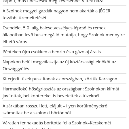
kapott, más fideszesek még kevesebbet vittek haza
A Szolnok megyei gazdák nagyon nem akarták a JÉGER
további üzemeltetését
Csendélet 5.0: alig balesetveszélyes lépcső és remek
állapotban levő buszmegálló mutatja, hogy Szolnok mennyire
élhető város
Pénteken újra csökken a benzin és a gázolaj ára is
Napokon belül megválasztja az új köztársasági elnököt az
Országgyűlés
Kiterjedt tüzek pusztítanak az országban, köztük Karcagon
Harmadfokú hőségriasztás az országban: Szolnokon klímát
javítottak, helikoptereket is bevetettek a tüzeknél
A zárkában rosszul lett, elájult – ilyen körülményekről
számoltak be a szolnoki börtönből
Váratlan fennakadás borította fel a Szolnok–Kecskemét