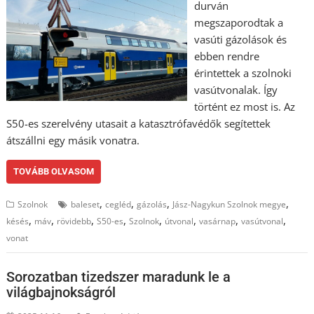
durván
megszaporodtak a
vasúti gázolások és
ebben rendre
érintettek a szolnoki
vasútvonalak. Így
történt ez most is. Az
S50-es szerelvény utasait a katasztrófavédők segítettek
átszállni egy másik vonatra.
TOVÁBB OLVASOM
,
,
,
,
Szolnok
baleset
cegléd
gázolás
Jász-Nagykun Szolnok megye
,
,
,
,
,
,
,
,
késés
máv
rövidebb
S50-es
Szolnok
útvonal
vasárnap
vasútvonal
vonat
Sorozatban tizedszer maradunk le a
világbajnokságról