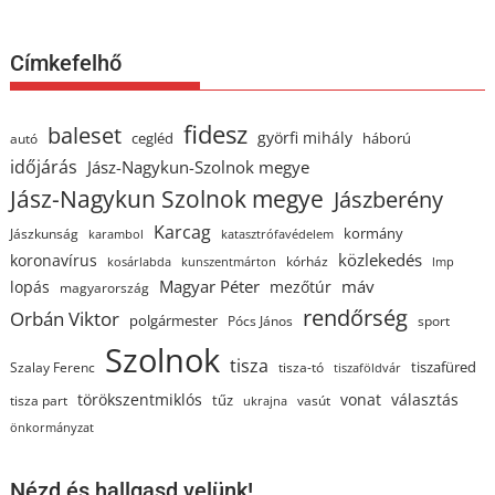
Címkefelhő
fidesz
baleset
györfi mihály
cegléd
háború
autó
időjárás
Jász-Nagykun-Szolnok megye
Jász-Nagykun Szolnok megye
Jászberény
Karcag
kormány
Jászkunság
karambol
katasztrófavédelem
közlekedés
koronavírus
kórház
kosárlabda
kunszentmárton
lmp
Magyar Péter
máv
lopás
mezőtúr
magyarország
rendőrség
Orbán Viktor
polgármester
Pócs János
sport
Szolnok
tisza
tiszafüred
Szalay Ferenc
tisza-tó
tiszaföldvár
törökszentmiklós
vonat
választás
tűz
tisza part
vasút
ukrajna
önkormányzat
Nézd és hallgasd velünk!