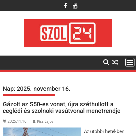
Skip
to
content
Nap:
2025. november 16.
Gázolt az S50-es vonat, újra széthullott a
ceglédi és szolnoki vasútvonal menetrendje
2025.11.16.
Kiss Lajos
Az utóbbi hetekben