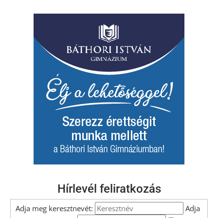
Hírlevél feliratkozás
Adja meg keresztnevét:
Adja