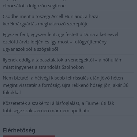
elbocsátott dolgozón segítene
Csődbe ment a tószegi Accell Hunland, a hazai
kerékpárgyártás meghatározó szereplője
Egyszer fent, egyszer lent, így festett a Duna a két évvel
ezelőtti árvíz idején és így most – fotógyűjtemény
ugyanazokból a szögekből
Ilyenek eddig a tapasztalatok a vendégektől – a hőhullám
miatt ingyenes a strandolás Szolnokon
Nem biztató: a hétvégi kisebb felfrissülés után jövő héten
megint visszatér a forróság, újra rekkenő hőség jön, akár 38
fokokkal
Közzétették a szakértői állásfoglalást, a Fiumei úti fák
többsége szakszerűen már nem ápolható
Elérhetőség