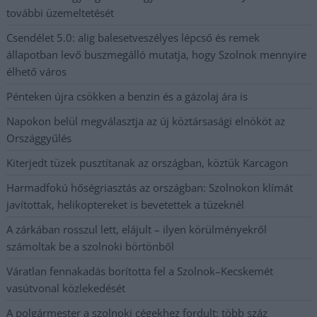
további üzemeltetését
Csendélet 5.0: alig balesetveszélyes lépcső és remek
állapotban levő buszmegálló mutatja, hogy Szolnok mennyire
élhető város
Pénteken újra csökken a benzin és a gázolaj ára is
Napokon belül megválasztja az új köztársasági elnököt az
Országgyűlés
Kiterjedt tüzek pusztítanak az országban, köztük Karcagon
Harmadfokú hőségriasztás az országban: Szolnokon klímát
javítottak, helikoptereket is bevetettek a tüzeknél
A zárkában rosszul lett, elájult – ilyen körülményekről
számoltak be a szolnoki börtönből
Váratlan fennakadás borította fel a Szolnok–Kecskemét
vasútvonal közlekedését
A polgármester a szolnoki cégekhez fordult: több száz