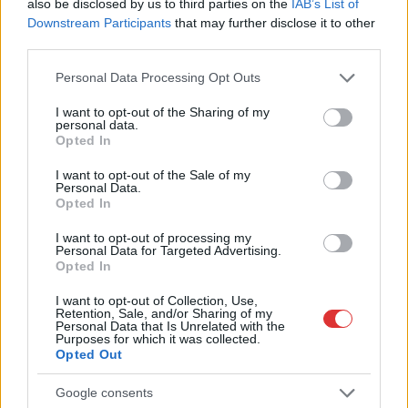
also be disclosed by us to third parties on the
IAB’s List of
Downstream Participants
that may further disclose it to other
third parties.
Please note that this website/app uses one or more Google
Personal Data Processing Opt Outs
services and may gather and store information including but
not limited to your visit or usage behaviour. You may click to
I want to opt-out of the Sharing of my
personal data.
grant or deny consent to Google and its third-party tags to
Opted In
use your data for below specified purposes in below Google
consent section.
I want to opt-out of the Sale of my
Personal Data.
Opted In
I want to opt-out of processing my
Personal Data for Targeted Advertising.
Opted In
I want to opt-out of Collection, Use,
Retention, Sale, and/or Sharing of my
Hírlevél feliratkozás
Personal Data that Is Unrelated with the
Purposes for which it was collected.
Opted Out
Adja meg keresztnevét:
Adja
meg e-mail címét:
Google consents
Megismertem és elfogadom a
GDPR-szabályzat
ot