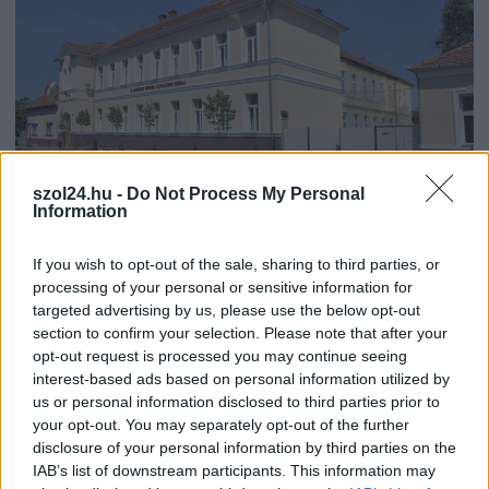
szol24.hu -
Do Not Process My Personal
Information
2026.08.07.
Kiss Lajos
If you wish to opt-out of the sale, sharing to third parties, or
A Tisza kormány minisztere újabb nagy
processing of your personal or sensitive information for
változásokról döntött a közoktatásban – például az
targeted advertising by us, please use the below opt-out
iskolaigazgatók visszakapják munkáltatói jogaikat
section to confirm your selection. Please note that after your
opt-out request is processed you may continue seeing
A Fidesz által felépített torz rendszerben ugyanis egyáltalán
interest-based ads based on personal information utilized by
nem az intézményvezetők döntötték el, hogy kineveznek-e,
us or personal information disclosed to third parties prior to
esetleg...
your opt-out. You may separately opt-out of the further
Magyarország
disclosure of your personal information by third parties on the
IAB’s list of downstream participants. This information may