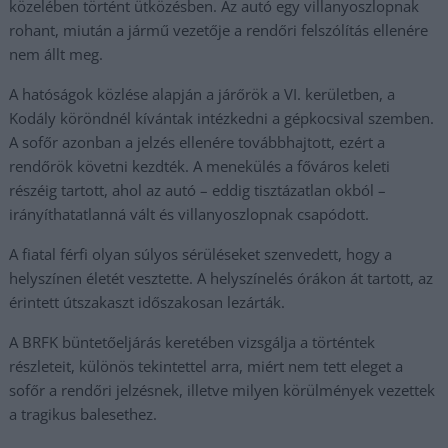
közelében történt ütközésben. Az autó egy villanyoszlopnak
rohant, miután a jármű vezetője a rendőri felszólítás ellenére
nem állt meg.
A hatóságok közlése alapján a járőrök a VI. kerületben, a
Kodály köröndnél kívántak intézkedni a gépkocsival szemben.
A sofőr azonban a jelzés ellenére továbbhajtott, ezért a
rendőrök követni kezdték. A menekülés a főváros keleti
részéig tartott, ahol az autó – eddig tisztázatlan okból –
irányíthatatlanná vált és villanyoszlopnak csapódott.
A fiatal férfi olyan súlyos sérüléseket szenvedett, hogy a
helyszínen életét vesztette. A helyszínelés órákon át tartott, az
érintett útszakaszt időszakosan lezárták.
A BRFK büntetőeljárás keretében vizsgálja a történtek
részleteit, különös tekintettel arra, miért nem tett eleget a
sofőr a rendőri jelzésnek, illetve milyen körülmények vezettek
a tragikus balesethez.