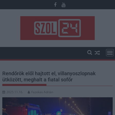
Skip
to
content
Rendőrök elől hajtott el, villanyoszlopnak
ütközött, meghalt a fiatal sofőr
2025.11.16.
Fazekas Adrián