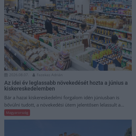
2026.08.07.
Fazekas Adrián
Az idei év leglassabb növekedését hozta a június a
kiskereskedelemben
Bár a hazai kiskereskedelmi forgalom idén júniusban is
bővülni tudott, a növekedési ütem jelentősen lelassult a...
Magyarország