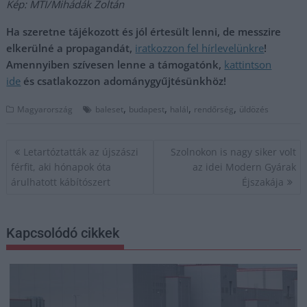
Kép: MTI/Mihádák Zoltán
Ha szeretne tájékozott és jól értesült lenni, de messzire
elkerülné a propagandát,
iratkozzon fel hírlevelünkre
!
Amennyiben szívesen lenne a támogatónk,
kattintson
ide
és csatlakozzon adománygyűjtésünkhöz!
,
,
,
,
Magyarország
baleset
budapest
halál
rendőrség
üldözés
Bejegyzés
Letartóztatták az újszászi
Szolnokon is nagy siker volt
navigáció
férfit, aki hónapok óta
az idei Modern Gyárak
árulhatott kábítószert
Éjszakája
Kapcsolódó cikkek