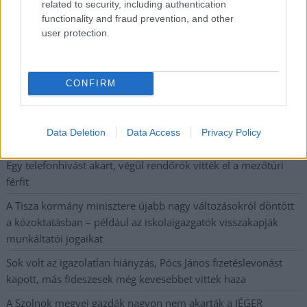
Országos ellenőrzés indult a hazai akkumulátoripari
related to security, including authentication
functionality and fraud prevention, and other
üzemekben
user protection.
Az idei év leglassabb növekedését hozta a június a
kiskereskedelemben
Györfi Mihály több tucat vállalkozással egyeztetett a
CONFIRM
kerékpárgyár dolgozóinak megsegítéséről
41 fok fölé forrósodott az ország, Szolnokon pedig egy másik
Data Deletion
Data Access
Privacy Policy
rekord is megdőlt
Egy telefonhívást akart, végül rendőrök vitték el a mezőtúri
férfit
A Tisza kormány minisztere újabb nagy változásokról döntött
a közoktatásban – például az iskolaigazgatók visszakapják
munkáltatói jogaikat
Sok volt az igazolatlan hiányzás, Pócs János fizetéslevonást
kapott, más fideszesek még kevesebbet vittek haza
A Szolnok megyei gazdák nagyon nem akarták a JÉGER