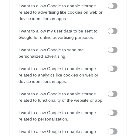
I want to allow Google to enable storage
related to advertising like cookies on web or
device identifiers in apps.
Nem szeretne lemaradni semmiről? Csak egy kattintás, és hírlevelünk a
I want to allow my user data to be sent to
legfrissebb információkkal és exkluzív tartalmakkal hétről hétre
Google for online advertising purposes.
postaládájába érkezik!
I want to allow Google to send me
personalized advertising.
A SZOL24 legfrissebb 24 cikke
I want to allow Google to enable storage
related to analytics like cookies on web or
Szolnokon egy kulcsfontosságú körforgalmat részlegesen
device identifiers in apps.
lezárnak a napokban, a közlekedés az átlagost is meghaladó
mértékben lebénul
I want to allow Google to enable storage
related to functionality of the website or app.
Elromlott a biztosítóberendezés a ceglédi vasútvonalon,
alapos késések alakultak ki a menetrendhez képest,
I want to allow Google to enable storage
kimaradás is előfordult
related to personalization.
Ön szerint hogy készül a hamisítatlan szolnoki habos isler?
I want to allow Google to enable storage