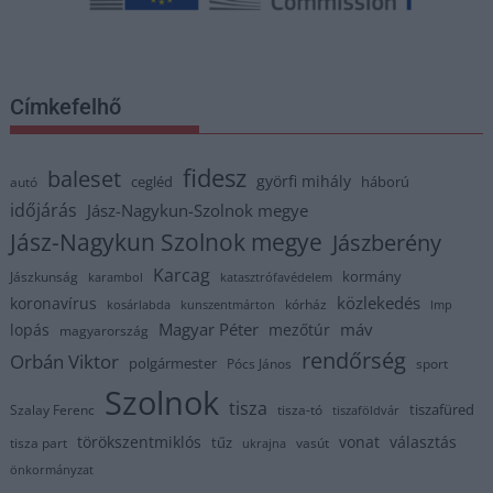
Címkefelhő
fidesz
baleset
györfi mihály
cegléd
háború
autó
időjárás
Jász-Nagykun-Szolnok megye
Jász-Nagykun Szolnok megye
Jászberény
Karcag
kormány
Jászkunság
karambol
katasztrófavédelem
közlekedés
koronavírus
kórház
kosárlabda
kunszentmárton
lmp
Magyar Péter
máv
lopás
mezőtúr
magyarország
rendőrség
Orbán Viktor
polgármester
Pócs János
sport
Szolnok
tisza
tiszafüred
Szalay Ferenc
tisza-tó
tiszaföldvár
törökszentmiklós
vonat
választás
tűz
tisza part
vasút
ukrajna
önkormányzat