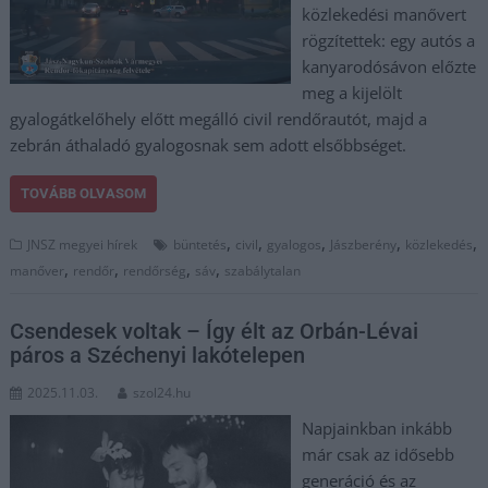
közlekedési manővert
rögzítettek: egy autós a
kanyarodósávon előzte
meg a kijelölt
gyalogátkelőhely előtt megálló civil rendőrautót, majd a
zebrán áthaladó gyalogosnak sem adott elsőbbséget.
TOVÁBB OLVASOM
,
,
,
,
,
JNSZ megyei hírek
büntetés
civil
gyalogos
Jászberény
közlekedés
,
,
,
,
manőver
rendőr
rendőrség
sáv
szabálytalan
Csendesek voltak – Így élt az Orbán-Lévai
páros a Széchenyi lakótelepen
2025.11.03.
szol24.hu
Napjainkban inkább
már csak az idősebb
generáció és az