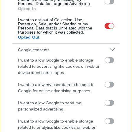
Personal Data for Targeted Advertising.
Világnap alkalmából a
Opted In
Bunge, az egyik vezető
agrár- és
I want to opt-out of Collection, Use,
Retention, Sale, and/or Sharing of my
élelmiszeripari vállalat,
Personal Data that Is Unrelated with the
Purposes for which it was collected.
idén októberben
Opted Out
világszintű
önkéntesprogramot
Google consents
indított, hogy közösségeivel együtt tegyen az
I want to allow Google to enable storage
élelmezésbiztonságért. A cég a Viterra-val történt egyesülését
related to advertising like cookies on web or
követően immár kiterjesztett formában folytatja társadalmi
device identifiers in apps.
szerepvállalását.
I want to allow my user data to be sent to
TOVÁBB OLVASOM
Google for online advertising purposes.
,
,
,
Magyarország
bunge
élelmezésbiztonság
Élelmezési Világnap
I want to allow Google to send me
,
,
,
,
personalized advertising.
Magyar Élelmiszerbank
máltai szeretetszolgálat
Martfű
önkéntesség
,
Vénusz étolaj
Viterra
I want to allow Google to enable storage
related to analytics like cookies on web or