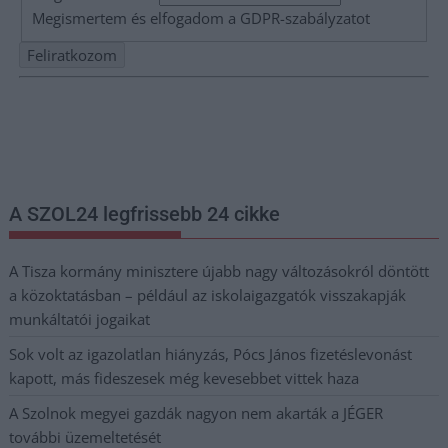
Megismertem és elfogadom a
GDPR-szabályzat
ot
Nem szeretne lemaradni semmiről? Csak egy kattintás, és hírlevelünk a
legfrissebb információkkal és exkluzív tartalmakkal hétről hétre
postaládájába érkezik!
A SZOL24 legfrissebb 24 cikke
A Tisza kormány minisztere újabb nagy változásokról döntött
a közoktatásban – például az iskolaigazgatók visszakapják
munkáltatói jogaikat
Sok volt az igazolatlan hiányzás, Pócs János fizetéslevonást
kapott, más fideszesek még kevesebbet vittek haza
A Szolnok megyei gazdák nagyon nem akarták a JÉGER
további üzemeltetését