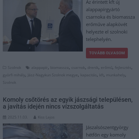
Az érintett kft új
alappapírgyártó
csarnoka és biomassza
erőműve alapkövét
helyezte el szolnoki
telephelyén.
TOVÁBB OLVASOM
,
,
,
,
,
,
Szolnok
alappapír
biomassza
csarnok
drenik
erőmű
fejlesztés
,
,
,
,
,
györfi mihály
Jász-Nagykun Szolnok megye
kapacitás
kft
munkahely
Szolnok
Komoly csőtörés az egyik jászsági településen,
a javítás idején nincs vízszolgáltatás
2025.11.03.
Kiss Lajos
Jászalsószentgyörgy
hétfőn egy komoly