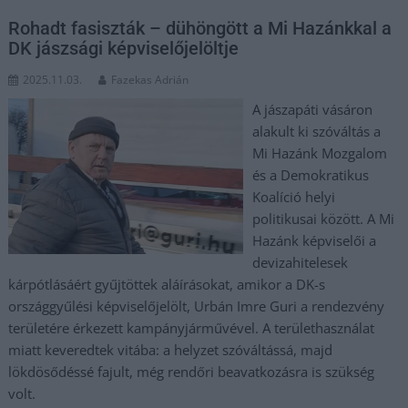
Rohadt fasiszták – dühöngött a Mi Hazánkkal a
DK jászsági képviselőjelöltje
2025.11.03.
Fazekas Adrián
A jászapáti vásáron
alakult ki szóváltás a
Mi Hazánk Mozgalom
és a Demokratikus
Koalíció helyi
politikusai között. A Mi
Hazánk képviselői a
devizahitelesek
kárpótlásáért gyűjtöttek aláírásokat, amikor a DK-s
országgyűlési képviselőjelölt, Urbán Imre Guri a rendezvény
területére érkezett kampányjárművével. A területhasználat
miatt keveredtek vitába: a helyzet szóváltássá, majd
lökdösődéssé fajult, még rendőri beavatkozásra is szükség
volt.