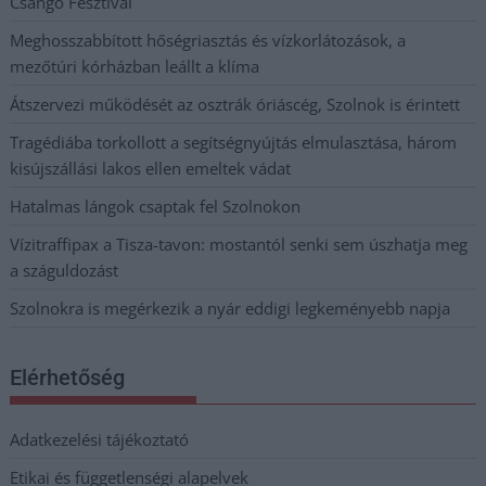
Csángó Fesztivál
Meghosszabbított hőségriasztás és vízkorlátozások, a
mezőtúri kórházban leállt a klíma
Átszervezi működését az osztrák óriáscég, Szolnok is érintett
Tragédiába torkollott a segítségnyújtás elmulasztása, három
kisújszállási lakos ellen emeltek vádat
Hatalmas lángok csaptak fel Szolnokon
Vízitraffipax a Tisza-tavon: mostantól senki sem úszhatja meg
a száguldozást
Szolnokra is megérkezik a nyár eddigi legkeményebb napja
Elérhetőség
Adatkezelési tájékoztató
Etikai és függetlenségi alapelvek