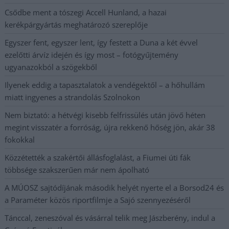
Csődbe ment a tószegi Accell Hunland, a hazai
kerékpárgyártás meghatározó szereplője
Egyszer fent, egyszer lent, így festett a Duna a két évvel
ezelőtti árvíz idején és így most – fotógyűjtemény
ugyanazokból a szögekből
Ilyenek eddig a tapasztalatok a vendégektől – a hőhullám
miatt ingyenes a strandolás Szolnokon
Nem biztató: a hétvégi kisebb felfrissülés után jövő héten
megint visszatér a forróság, újra rekkenő hőség jön, akár 38
fokokkal
Közzétették a szakértői állásfoglalást, a Fiumei úti fák
többsége szakszerűen már nem ápolható
A MÚOSZ sajtódíjának második helyét nyerte el a Borsod24 és
a Paraméter közös riportfilmje a Sajó szennyezéséről
Tánccal, zeneszóval és vásárral telik meg Jászberény, indul a