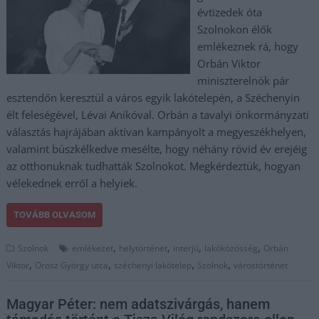
évtizedek óta
Szolnokon élők
emlékeznek rá, hogy
Orbán Viktor
miniszterelnök pár
esztendőn keresztül a város egyik lakótelepén, a Széchenyin
élt feleségével, Lévai Anikóval. Orbán a tavalyi önkormányzati
választás hajrájában aktívan kampányolt a megyeszékhelyen,
valamint büszkélkedve mesélte, hogy néhány rövid év erejéig
az otthonuknak tudhatták Szolnokot. Megkérdeztük, hogyan
vélekednek erről a helyiek.
TOVÁBB OLVASOM
,
,
,
,
Szolnok
emlékezet
helytörténet
interjú
lakóközösség
Orbán
,
,
,
,
Viktor
Orosz György utca
széchenyi lakótelep
Szolnok
várostörténet
Magyar Péter: nem adat­szivárgás, hanem