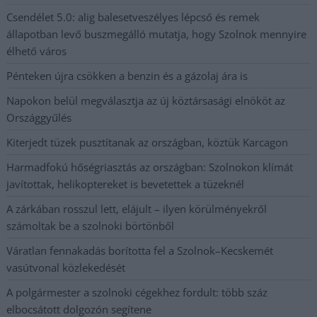
Csendélet 5.0: alig balesetveszélyes lépcső és remek
állapotban levő buszmegálló mutatja, hogy Szolnok mennyire
élhető város
Pénteken újra csökken a benzin és a gázolaj ára is
Napokon belül megválasztja az új köztársasági elnököt az
Országgyűlés
Kiterjedt tüzek pusztítanak az országban, köztük Karcagon
Harmadfokú hőségriasztás az országban: Szolnokon klímát
javítottak, helikoptereket is bevetettek a tüzeknél
A zárkában rosszul lett, elájult – ilyen körülményekről
számoltak be a szolnoki börtönből
Váratlan fennakadás borította fel a Szolnok–Kecskemét
vasútvonal közlekedését
A polgármester a szolnoki cégekhez fordult: több száz
elbocsátott dolgozón segítene