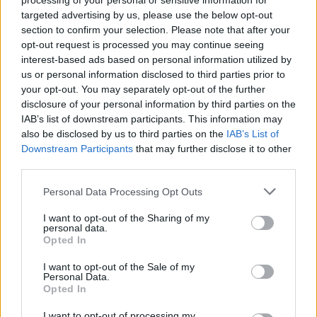
processing of your personal or sensitive information for
felpezsdül az élet a
targeted advertising by us, please use the below opt-out
Szigligeti Színházban: a
section to confirm your selection. Please note that after your
hónap során egymást
opt-out request is processed you may continue seeing
érik a
interest-based ads based on personal information utilized by
us or personal information disclosed to third parties prior to
közönségkedvencek, a
your opt-out. You may separately opt-out of the further
friss bemutatók és az
disclosure of your personal information by third parties on the
irodalmi ihletésű estek
IAB’s list of downstream participants. This information may
also be disclosed by us to third parties on the
IAB’s List of
TOVÁBB OLVASOM
Downstream Participants
that may further disclose it to other
third parties.
,
,
Szolnok
Csak bejjebb Jancsikám
Cyrano de Bergerac
Egy csók és
Please note that this website/app uses one or more Google
,
,
,
,
,
Personal Data Processing Opt Outs
más semmi
Mici néni két élete
Piros Ildikó
szigligeti színház
színház
services and may gather and store information including but
Szolnok
not limited to your visit or usage behaviour. You may click to
I want to opt-out of the Sharing of my
personal data.
grant or deny consent to Google and its third-party tags to
Opted In
Kéz a kézben az élelmezésért – a Bunge
use your data for below specified purposes in below Google
önkéntesei 148 városban segítettek
consent section.
I want to opt-out of the Sale of my
Personal Data.
2025.11.03.
Horváth Zsolt
Opted In
A 2025-ös Élelmezési
I want to opt-out of processing my