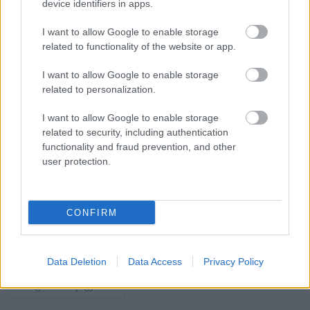
Esővel indul, napsütéssel zárul november első
device identifiers in apps.
hete
I want to allow Google to enable storage
2025.11.03.
Horváth Zsolt
related to functionality of the website or app.
Az ország nagy részén
I want to allow Google to enable storage
lehűlés és csapadék
related to personalization.
nyitja a hetet, de
néhány nap múlva
I want to allow Google to enable storage
ismét visszatér a
related to security, including authentication
csendes, napos őszi
functionality and fraud prevention, and other
user protection.
idő.
TOVÁBB OLVASOM
CONFIRM
,
,
,
,
,
,
Magyarország
előrejelzés
eső
hungaromet
időjárás
köd
lehűlés
,
,
november
őszi idő
Szolnok
Data Deletion
Data Access
Privacy Policy
Bejegyzés
Régebbi bejegyzések
navigáció