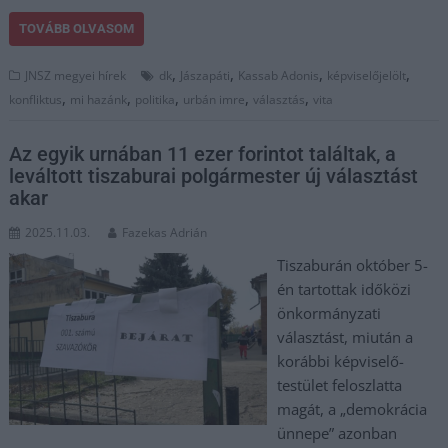
TOVÁBB OLVASOM
,
,
,
,
JNSZ megyei hírek
dk
Jászapáti
Kassab Adonis
képviselőjelölt
,
,
,
,
,
konfliktus
mi hazánk
politika
urbán imre
választás
vita
Az egyik urnában 11 ezer forintot találtak, a
leváltott tiszaburai polgármester új választást
akar
2025.11.03.
Fazekas Adrián
Tiszaburán október 5-
én tartottak időközi
önkormányzati
választást, miután a
korábbi képviselő-
testület feloszlatta
magát, a „demokrácia
ünnepe” azonban