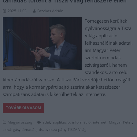
támadás történt a Tisza Világ rendszere ellen
2025.11.03.
Fazekas Adrián
Tömegesen kerültek
nyilvánosságra a Tisza
Világ applikáció
felhasználóinak adatai,
ám Magyar Péter
szerint nem adat­
szivárgásról, hanem
szándékos, ártó célú
kibertámadásról van szó. A Tisza Párt vezetője hétfőn reagált
arra, hogy a kormánypárti sajtó szerint akár kétszázezer
szimpatizáns adatai is kikerülhettek az internetre.
TOVÁBB OLVASOM
,
,
,
,
,
Magyarország
adat
applikáció
információ
internet
Magyar Péter
,
,
,
,
szivárgás
támadás
tisza
tisza párt
TISZA Világ