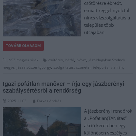
csőtörésre ébredt,
emiatt reggel nyolctól
nincs vízszolgáltatás a
település több
utcájában.
TOVÁBB OLVASOM
,
,
,
JNSZ megyei hírek
csőtörés
hétfő
ívóvíz
Jász-Nagykun Szolnok
,
,
,
,
,
megye
jászalsószentgyörgy
szolgáltatás
szünetel
település
vízhiány
Igazi pofátlan manőver – írja egy jászberényi
szabálysértésről a rendőrség
2025.11.03.
Farkas András
A jászberényi rendőrök
a „Pofátlan(TAN)ítás”
akció keretében egy
különösen veszélyes