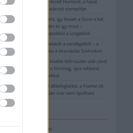
Csődbe ment a tószegi Accell Hunland, a hazai
kerékpárgyártás meghatározó szereplője
Egyszer fent, egyszer lent, így festett a Duna a két
évvel ezelőtti árvíz idején és így most –
fotógyűjtemény ugyanazokból a szögekből
Ilyenek eddig a tapasztalatok a vendégektől – a
hőhullám miatt ingyenes a strandolás Szolnokon
Nem biztató: a hétvégi kisebb felfrissülés után jövő
héten megint visszatér a forróság, újra rekkenő
hőség jön, akár 38 fokokkal
Közzétették a szakértői állásfoglalást, a Fiumei úti
fák többsége szakszerűen már nem ápolható
Elérhetőség
Adatkezelési tájékoztató