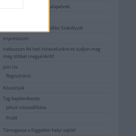
Etikai és függetlenségi alapelvek
Hirdetési árak
Hozzászólási és Moderálási Szabályzat
Impresszum
Iratkozzon fel heti hírlevelünkre és tudjon meg
még többet megyénkről!
Join Us
Regisztráció
Köszönjük
Tag bejelentkezés
Jelszó visszaállítása
Profil
Támogassa a független helyi sajtót!