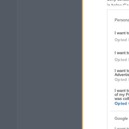
in below Go
Persona
I want t
Opted 
I want t
Opted 
I want 
Advertis
Opted 
I want t
of my P
was col
Opted 
Google 
I want t