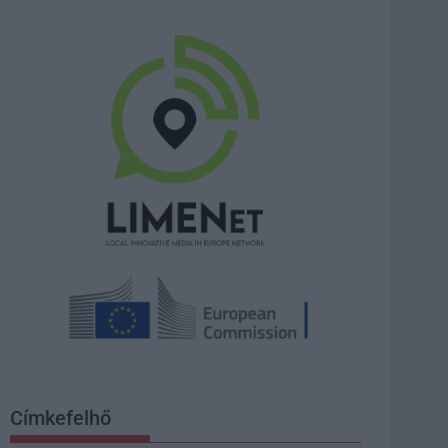
Címkefelhő