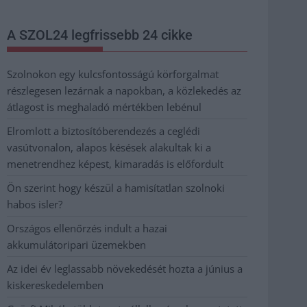
A SZOL24 legfrissebb 24 cikke
Szolnokon egy kulcsfontosságú körforgalmat
részlegesen lezárnak a napokban, a közlekedés az
átlagost is meghaladó mértékben lebénul
Elromlott a biztosítóberendezés a ceglédi
vasútvonalon, alapos késések alakultak ki a
menetrendhez képest, kimaradás is előfordult
Ön szerint hogy készül a hamisítatlan szolnoki
habos isler?
Országos ellenőrzés indult a hazai
akkumulátoripari üzemekben
Az idei év leglassabb növekedését hozta a június a
kiskereskedelemben