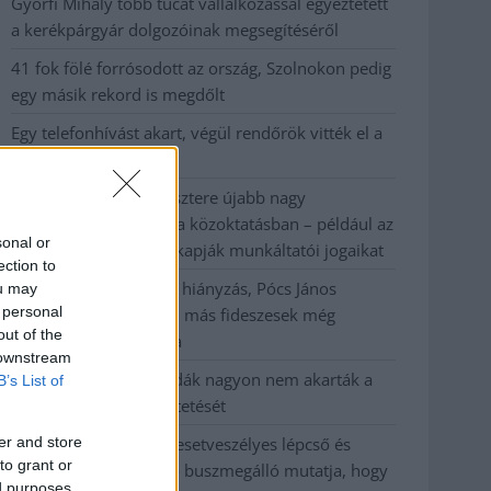
Györfi Mihály több tucat vállalkozással egyeztetett
a kerékpárgyár dolgozóinak megsegítéséről
41 fok fölé forrósodott az ország, Szolnokon pedig
egy másik rekord is megdőlt
Egy telefonhívást akart, végül rendőrök vitték el a
mezőtúri férfit
A Tisza kormány minisztere újabb nagy
változásokról döntött a közoktatásban – például az
sonal or
iskolaigazgatók visszakapják munkáltatói jogaikat
ection to
Sok volt az igazolatlan hiányzás, Pócs János
ou may
 personal
fizetéslevonást kapott, más fideszesek még
out of the
kevesebbet vittek haza
 downstream
A Szolnok megyei gazdák nagyon nem akarták a
B’s List of
JÉGER további üzemeltetését
er and store
Csendélet 5.0: alig balesetveszélyes lépcső és
to grant or
remek állapotban levő buszmegálló mutatja, hogy
ed purposes