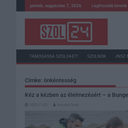
Skip
péntek, augusztus 7, 2026
Legfrissebb híreink
to
content
TÁMOGASSA SZOL24-ET!
SZOLNOK
JNSZ 
Címke:
önkéntesség
Kéz a kézben az élelmezésért – a Bunge
2025.11.03.
Horváth Zsolt