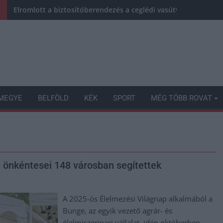
Elromlott a biztosítóberendezés a ceglédi vasútvonalon, alap
MEGYE
BELFÖLD
KÉK
SPORT
MÉG TÖBB ROVAT
 önkéntesei 148 városban segítettek
A 2025-ös Élelmezési Világnap alkalmából a
Bunge, az egyik vezető agrár- és
élelmiszeripari vállalat, idén októberben