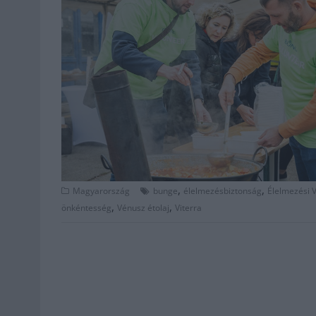
,
,
Magyarország
bunge
élelmezésbiztonság
Élelmezési 
,
,
önkéntesség
Vénusz étolaj
Viterra