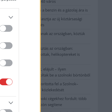
Szolnok mennyire élhető város
Pénteken újra csökken a benzin és a gázolaj ára is
Napokon belül megválasztja az új köztársasági
elnököt az Országgyűlés
Kiterjedt tüzek pusztítanak az országban, köztük
Karcagon
Harmadfokú hőségriasztás az országban:
Szolnokon klímát javítottak, helikoptereket is
bevetettek a tüzeknél
A zárkában rosszul lett, elájult – ilyen
körülményekről számoltak be a szolnoki börtönből
Váratlan fennakadás borította fel a Szolnok–
Kecskemét vasútvonal közlekedését
A polgármester a szolnoki cégekhez fordult: több
száz elbocsátott dolgozón segítene