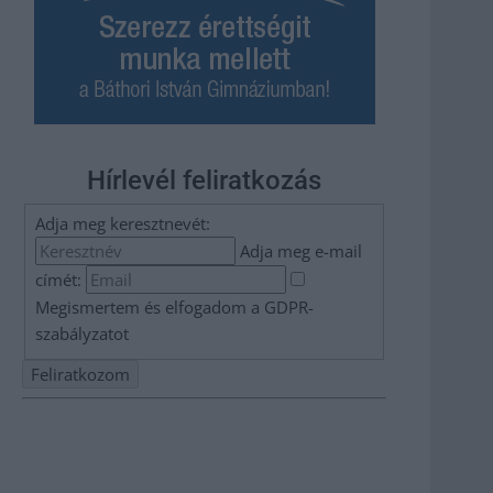
Hírlevél feliratkozás
Adja meg keresztnevét:
Adja meg e-mail
címét:
Megismertem és elfogadom a
GDPR-
szabályzat
ot
Nem szeretne lemaradni semmiről? Csak egy kattintás, és
hírlevelünk a legfrissebb információkkal és exkluzív
tartalmakkal hétről hétre postaládájába érkezik!