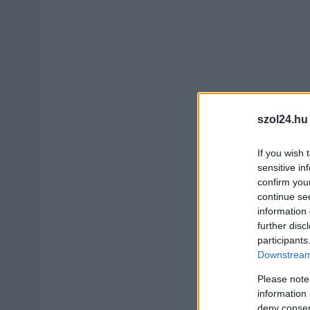
szol24.hu
If you wish 
sensitive in
confirm you
continue se
information 
further disc
participants
Downstream 
Please note
information 
deny consent