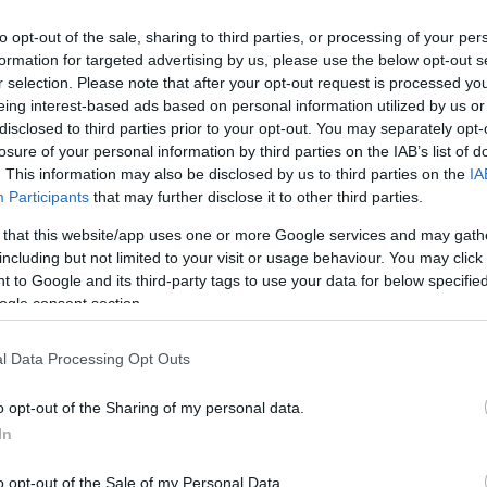
papíriparban
to opt-out of the sale, sharing to third parties, or processing of your per
formation for targeted advertising by us, please use the below opt-out s
r selection. Please note that after your opt-out request is processed y
eing interest-based ads based on personal information utilized by us or
disclosed to third parties prior to your opt-out. You may separately opt-
losure of your personal information by third parties on the IAB’s list of
. This information may also be disclosed by us to third parties on the
IA
Participants
that may further disclose it to other third parties.
 that this website/app uses one or more Google services and may gath
including but not limited to your visit or usage behaviour. You may click 
 to Google and its third-party tags to use your data for below specifi
ogle consent section.
Kiss Lajos
2026.08.06.
Fazekas Adrián
l Data Processing Opt Outs
 igazolatlan
A Szolnok megyei gazdák
Pócs János
nagyon nem akarták a JÉGER
o opt-out of the Sharing of my personal data.
nást kapott, más
további üzemeltetését
In
 még kevesebbet
Ahogy korábban már írtunk róla,
megyei szinten alkalmazkodik a
o opt-out of the Sale of my Personal Data.