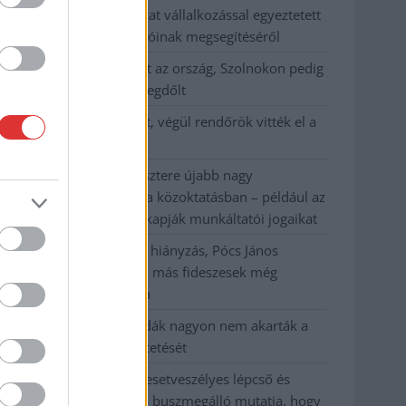
Györfi Mihály több tucat vállalkozással egyeztetett
a kerékpárgyár dolgozóinak megsegítéséről
41 fok fölé forrósodott az ország, Szolnokon pedig
egy másik rekord is megdőlt
Egy telefonhívást akart, végül rendőrök vitték el a
mezőtúri férfit
A Tisza kormány minisztere újabb nagy
változásokról döntött a közoktatásban – például az
iskolaigazgatók visszakapják munkáltatói jogaikat
Sok volt az igazolatlan hiányzás, Pócs János
fizetéslevonást kapott, más fideszesek még
kevesebbet vittek haza
A Szolnok megyei gazdák nagyon nem akarták a
JÉGER további üzemeltetését
Csendélet 5.0: alig balesetveszélyes lépcső és
remek állapotban levő buszmegálló mutatja, hogy