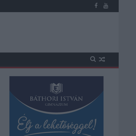
éves fiú (VIDEÓVAL)