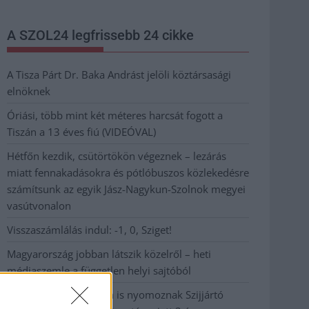
A SZOL24 legfrissebb 24 cikke
A Tisza Párt Dr. Baka Andrást jelöli köztársasági
elnöknek
Óriási, több mint két méteres harcsát fogott a
Tiszán a 13 éves fiú (VIDEÓVAL)
Hétfőn kezdik, csütörtökön végeznek – lezárás
miatt fennakadásokra és pótlóbuszos közlekedésre
számítsunk az egyik Jász-Nagykun-Szolnok megyei
vasútvonalon
Visszaszámlálás indul: -1, 0, Sziget!
Magyarország jobban látszik közelről – heti
médiaszemle a független helyi sajtóból
Már magasabb szinten is nyomoznak Szijjártó