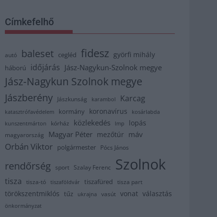
Címkefelhő
fidesz
baleset
györfi mihály
cegléd
autó
időjárás
Jász-Nagykun-Szolnok megye
háború
Jász-Nagykun Szolnok megye
Jászberény
Karcag
Jászkunság
karambol
koronavírus
kormány
katasztrófavédelem
kosárlabda
közlekedés
lopás
kórház
kunszentmárton
lmp
Magyar Péter
máv
mezőtúr
magyarország
Orbán Viktor
polgármester
Pócs János
Szolnok
rendőrség
sport
Szalay Ferenc
tisza
tiszafüred
tisza part
tisza-tó
tiszaföldvár
törökszentmiklós
vonat
választás
tűz
vasút
ukrajna
önkormányzat