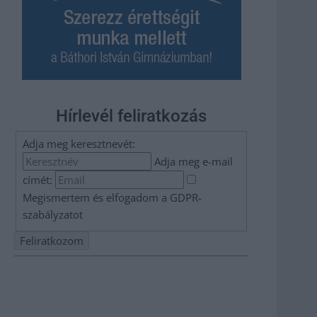
Hírlevél feliratkozás
Adja meg keresztnevét:
Adja meg e-mail
címét:
Megismertem és elfogadom a
GDPR-
szabályzat
ot
Nem szeretne lemaradni semmiről? Csak egy kattintás, és
hírlevelünk a legfrissebb információkkal és exkluzív
tartalmakkal hétről hétre postaládájába érkezik!