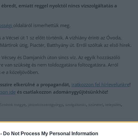
bredt, emiatt reggel nyolctól nincs vízszolgáltatás a
össégi
oldaláról ismerhettük meg.
 a Vécsei út 1 sz előtt történik. A vízhiány érinti az Óvoda,
Mártírok útig, Piactér, Batthyány út. Erről szóltak az első hírek.
, Vécsey és Damjanich úton sincs víz. Az egyik hozzászóló
re van szükség és nem toldozgatásra foltozgatásra. Arról
k-e a közeljövőben.
messzire elkerülné a propagandát,
iratkozzon fel hírlevelünkre
!
tson ide
és csatlakozzon adománygyűjtésünkhöz!
,
,
,
,
,
 Szolnok megye
jászalsószentgyörgy
szolgáltatás
szünetel
település
Fejlesztés és munkahelyteremtés Szolnokon,
 -
Do Not Process My Personal Information
meghatározó szerepűvé válhatunk a közép-európai