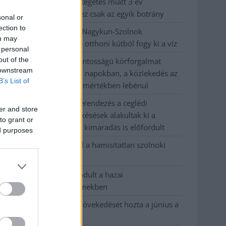
büntetőügyében, vesztegetés miatt 3 év
letöltendőt kaphat és ez csak az egyik botrány
sonal or
ection to
Problémák egész Jász-Nagykun-Szolnok
ou may
megyében: egyre több otthoni kútból fogy ki a víz
 personal
out of the
Szolnokon egy kulcsfontosságú körforgalmat
 downstream
részlegesen lezárnak a napokban, a közlekedés az
B’s List of
átlagost is meghaladó mértékben lebénul
Elromlott a biztosítóberendezés a ceglédi
er and store
vasútvonalon, alapos késések alakultak ki a
to grant or
menetrendhez képest, kimaradás is előfordult
ed purposes
Ön szerint hogy készül a hamisítatlan szolnoki
habos isler?
Országos ellenőrzés indult a hazai
akkumulátoripari üzemekben
Az idei év leglassabb növekedését hozta a június a
kiskereskedelemben