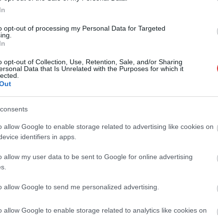
deszes képviselő túl
gazdálkodók döntéséhez az
In
zott igazolatlanul a
Agrárminisztérium és a Nemzeti...
l, de még mindig
to opt-out of processing my Personal Data for Targeted
JNSZ megyei hírek
ing.
zta ahhoz...
In
ek
o opt-out of Collection, Use, Retention, Sale, and/or Sharing
ersonal Data that Is Unrelated with the Purposes for which it
lected.
Out
consents
o allow Google to enable storage related to advertising like cookies on
evice identifiers in apps.
o allow my user data to be sent to Google for online advertising
s.
to allow Google to send me personalized advertising.
o allow Google to enable storage related to analytics like cookies on