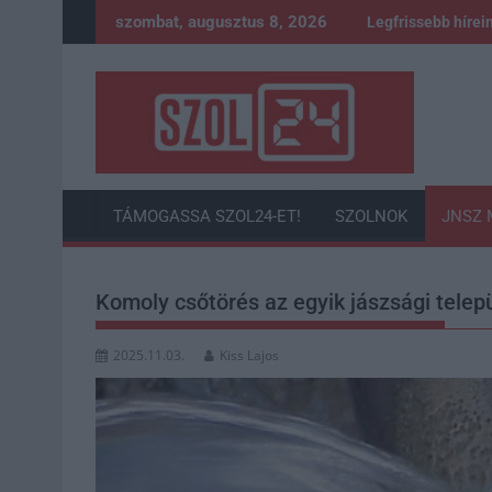
Skip
szombat, augusztus 8, 2026
Legfrissebb hírei
to
content
TÁMOGASSA SZOL24-ET!
SZOLNOK
JNSZ 
Komoly csőtörés az egyik jászsági települ
2025.11.03.
Kiss Lajos