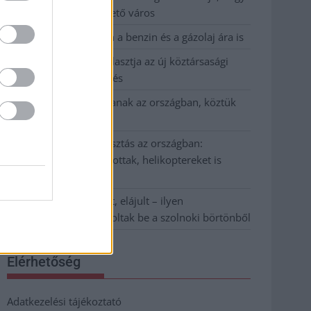
Szolnok mennyire élhető város
Pénteken újra csökken a benzin és a gázolaj ára is
Napokon belül megválasztja az új köztársasági
elnököt az Országgyűlés
Kiterjedt tüzek pusztítanak az országban, köztük
Karcagon
Harmadfokú hőségriasztás az országban:
Szolnokon klímát javítottak, helikoptereket is
bevetettek a tüzeknél
A zárkában rosszul lett, elájult – ilyen
körülményekről számoltak be a szolnoki börtönből
Elérhetőség
Adatkezelési tájékoztató