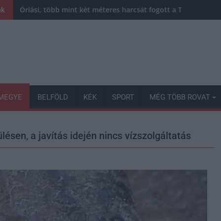
Óriási, több mint két méteres harcsát fogott a Tiszán a 13 
nk
MEGYE
BELFÖLD
KÉK
SPORT
MÉG TÖBB ROVAT
ésen, a javítás idején nincs vízszolgáltatás