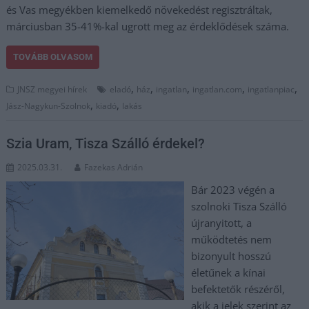
és Vas megyékben kiemelkedő növekedést regisztráltak,
márciusban 35-41%-kal ugrott meg az érdeklődések száma.
TOVÁBB OLVASOM
,
,
,
,
,
JNSZ megyei hírek
eladó
ház
ingatlan
ingatlan.com
ingatlanpiac
,
,
Jász-Nagykun-Szolnok
kiadó
lakás
Szia Uram, Tisza Szálló érdekel?
2025.03.31.
Fazekas Adrián
Bár 2023 végén a
szolnoki Tisza Szálló
újranyitott, a
működtetés nem
bizonyult hosszú
életűnek a kínai
befektetők részéről,
akik a jelek szerint az