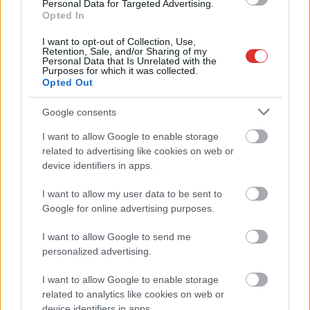
problémának tűnik,
Personal Data for Targeted Advertising.
Opted In
hogy a hosszú napok
óta meg sem moccanó,
I want to opt-out of Collection, Use,
sérült autót elkezdték
Retention, Sale, and/or Sharing of my
Personal Data that Is Unrelated with the
szétszedni. Ha a
Purposes for which it was collected.
Opted Out
tulajdonos valóban el akarja adni, vigyázó szemeit jobban
vesse a járműre, mert hamarosan egyre kevesebbet fog érni.
Google consents
Már kifigyelték.
I want to allow Google to enable storage
TOVÁBB OLVASOM
related to advertising like cookies on web or
device identifiers in apps.
,
,
,
,
,
JNSZ megyei hírek
eladó
gépkocsi
Jászberény
katalizátor
lopás
I want to allow my user data to be sent to
parkoló
Google for online advertising purposes.
Ennél megdöbbentőbb ingatlanhirdetést nem
I want to allow Google to send me
fog találni – csak Kunhegyesig kell menni érte
personalized advertising.
2024.02.02.
Fazekas Adrián
I want to allow Google to enable storage
related to analytics like cookies on web or
Csodálatos kis
device identifiers in apps.