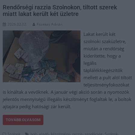
Rendőrségi razzia Szolnokon, tiltott szerek
miatt lakat került két üzletre
2026.02.02.
Fazekas Adrián
Lakat került két
szolnoki szaküzletre,
miután a rendőrség
kiderítette, hogy a
legális
táplálékkiegészítők
mellett a pult alól tiltott
teljesítményfokozókat
is kínáltak a vevőknek. A január végi akció során a nyomozók
jelentős mennyiségű illegális készítményt foglaltak le, a boltok
ajtajára pedig hatósági zár került.
TOVÁBB OLVASOM
,
,
,
,
,
,
Szolnok
bolt
eladó
készítmény
razzia
rendőrség
Szolnok