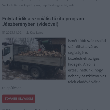
,
,
Szolnoki Rendőrkapitányság
táplálékkiegészítő
üzlet
Folytatódik a szociális tűzifa program
Jászberényben (videóval)
2025.11.06.
Kiss Lajos
Ismét több száz család
számíthat a város
segítségére,
közelednek az igazi
hidegek. Arról is
értesülhettünk, hogy
néhány összközműves
telek eladóvá vált a
településen.
TOVÁBB OLVASOM
,
,
,