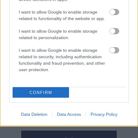
ékszerdoboz – ha
valamit, ezt biztos nem
I want to allow Google to enable storage
fogjuk mondani az
related to functionality of the website or app.
interneten
meghirdetett
I want to allow Google to enable storage
related to personalization.
kunhegyesi, „családi
háznak” minősített
I want to allow Google to enable storage
omladozó téglarakásra, ami nem meglepő módon nagy
related to security, including authentication
meghökkenést keltett az emberekben. Az unortodox villát
functionality and fraud prevention, and other
csekély öt millió forintért lehet vinni.
user protection.
TOVÁBB OLVASOM
CONFIRM
,
,
,
JNSZ megyei hírek
eladó
hirdetés
ingatlan
telek
Bejegyzés
Data Deletion
Data Access
Privacy Policy
Régebbi bejegyzések
navigáció