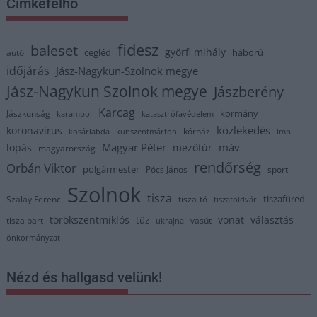
Címkefelhő
fidesz
baleset
györfi mihály
cegléd
háború
autó
időjárás
Jász-Nagykun-Szolnok megye
Jász-Nagykun Szolnok megye
Jászberény
Karcag
kormány
Jászkunság
karambol
katasztrófavédelem
közlekedés
koronavírus
kórház
kosárlabda
kunszentmárton
lmp
Magyar Péter
máv
lopás
mezőtúr
magyarország
rendőrség
Orbán Viktor
polgármester
Pócs János
sport
Szolnok
tisza
tiszafüred
Szalay Ferenc
tisza-tó
tiszaföldvár
törökszentmiklós
vonat
választás
tűz
tisza part
vasút
ukrajna
önkormányzat
Nézd és hallgasd velünk!