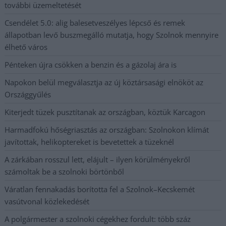
további üzemeltetését
Csendélet 5.0: alig balesetveszélyes lépcső és remek
állapotban levő buszmegálló mutatja, hogy Szolnok mennyire
élhető város
Pénteken újra csökken a benzin és a gázolaj ára is
Napokon belül megválasztja az új köztársasági elnököt az
Országgyűlés
Kiterjedt tüzek pusztítanak az országban, köztük Karcagon
Harmadfokú hőségriasztás az országban: Szolnokon klímát
javítottak, helikoptereket is bevetettek a tüzeknél
A zárkában rosszul lett, elájult – ilyen körülményekről
számoltak be a szolnoki börtönből
Váratlan fennakadás borította fel a Szolnok–Kecskemét
vasútvonal közlekedését
A polgármester a szolnoki cégekhez fordult: több száz