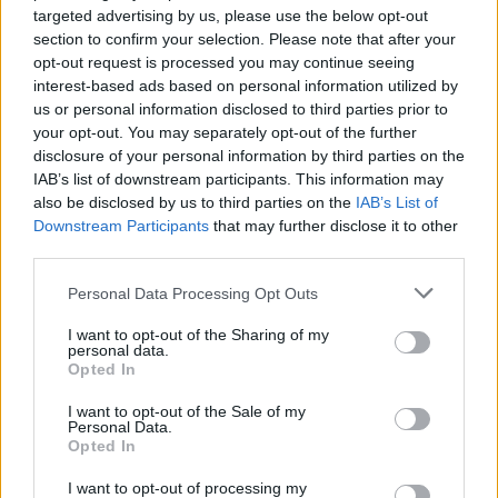
targeted advertising by us, please use the below opt-out
eladóhölgy szerencsére
section to confirm your selection. Please note that after your
gyorsan kapcsolt,
opt-out request is processed you may continue seeing
értesítette az
interest-based ads based on personal information utilized by
illetékeseket és a rendőrség el is fogta a férfit. A segélykérés
us or personal information disclosed to third parties prior to
célba ért.
your opt-out. You may separately opt-out of the further
disclosure of your personal information by third parties on the
IAB’s list of downstream participants. This information may
TOVÁBB OLVASOM
also be disclosed by us to third parties on the
IAB’s List of
Downstream Participants
that may further disclose it to other
,
,
,
,
,
,
Kék hírek
bántalmazás
bolti
eladó
hölgy
kézjel
rendőrség
third parties.
,
segítség
segítségkérés
Please note that this website/app uses one or more Google
Personal Data Processing Opt Outs
services and may gather and store information including but
A Jászberényben parkoló gépkocsi egyre
not limited to your visit or usage behaviour. You may click to
I want to opt-out of the Sharing of my
kevésbé szép története
personal data.
grant or deny consent to Google and its third-party tags to
Opted In
use your data for below specified purposes in below Google
2024.02.24.
Kiss Lajos
consent section.
I want to opt-out of the Sale of my
Láthatóan meg van
Personal Data.
törve a bal eleje, de
Opted In
ennél nagyobb
I want to opt-out of processing my