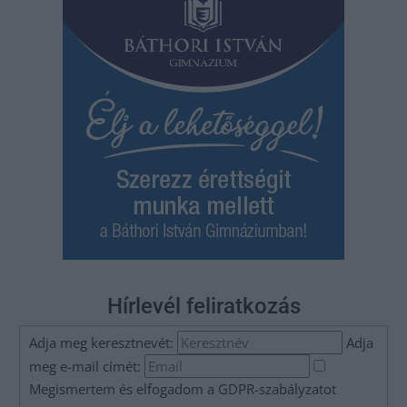
Hírlevél feliratkozás
Adja meg keresztnevét:
Adja
meg e-mail címét:
Megismertem és elfogadom a
GDPR-szabályzat
ot