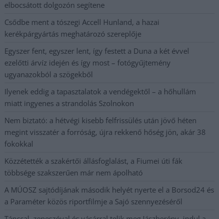
elbocsátott dolgozón segítene
Csődbe ment a tószegi Accell Hunland, a hazai
kerékpárgyártás meghatározó szereplője
Egyszer fent, egyszer lent, így festett a Duna a két évvel
ezelőtti árvíz idején és így most – fotógyűjtemény
ugyanazokból a szögekből
Ilyenek eddig a tapasztalatok a vendégektől – a hőhullám
miatt ingyenes a strandolás Szolnokon
Nem biztató: a hétvégi kisebb felfrissülés után jövő héten
megint visszatér a forróság, újra rekkenő hőség jön, akár 38
fokokkal
Közzétették a szakértői állásfoglalást, a Fiumei úti fák
többsége szakszerűen már nem ápolható
A MÚOSZ sajtódíjának második helyét nyerte el a Borsod24 és
a Paraméter közös riportfilmje a Sajó szennyezéséről
Tánccal, zeneszóval és vásárral telik meg Jászberény, indul a