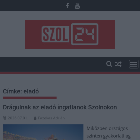
Skip
to
content
Címke:
eladó
Drágulnak az eladó ingatlanok Szolnokon
2026.07.01.
Fazekas Adrián
Miközben országos
szinten gyakorlatilag