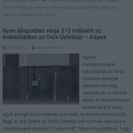
JNSZ megyei hírek
budai loránt
eladó
folytatás
Jász-Nagykun
,
,
,
,
,
Szolnok megye
Jászberény
Önkormányzat
polgármester
program
,
,
,
segítség
szociális
telek
tüzifa
Ilyen állapotban várja 315 millióért az
érdeklődőket az Onix Üzletház – Képek
2025.09.02.
Fazekas Adrián
Egykor
menyasszonyok
választottak itt ruhát,
családok érkeztek
vásárolni és még
vásároknak is otthont
adott. Az épület hosszú
éveken át át a város
egyik pezsgő központjának számított, és természetszerű volt,
hogy az Ady Endre úti Onix Üzletház sok szolnoki számára a
mindennapok részeként funkcionált. Mára oda jutottunk, hogy