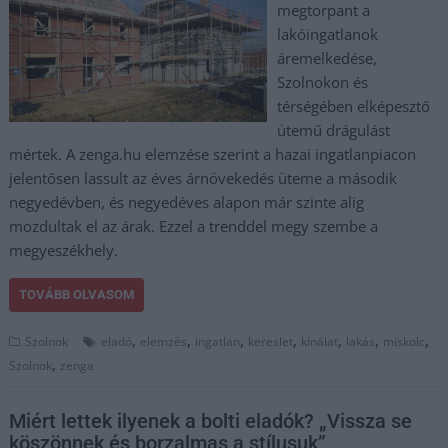
megtorpant a
lakóingatlanok
áremelkedése,
Szolnokon és
térségében elképesztő
ütemű drágulást
mértek. A zenga.hu elemzése szerint a hazai ingatlanpiacon
jelentősen lassult az éves árnövekedés üteme a második
negyedévben, és negyedéves alapon már szinte alig
mozdultak el az árak. Ezzel a trenddel megy szembe a
megyeszékhely.
TOVÁBB OLVASOM
,
,
,
,
,
,
,
Szolnok
eladó
elemzés
ingatlan
kereslet
kínálat
lakás
miskolc
,
Szolnok
zenga
Miért lettek ilyenek a bolti eladók? „Vissza se
köszönnek és borzalmas a stílusuk”