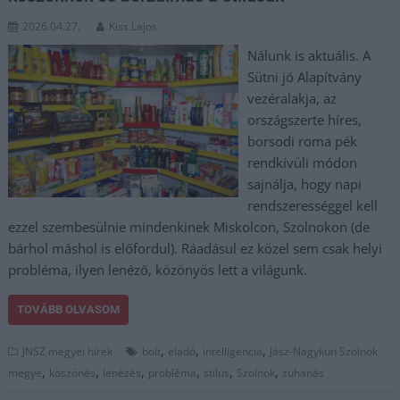
2026.04.27.
Kiss Lajos
Nálunk is aktuális. A
Sütni jó Alapítvány
vezéralakja, az
országszerte híres,
borsodi roma pék
rendkívüli módon
sajnálja, hogy napi
rendszerességgel kell
ezzel szembesülnie mindenkinek Miskolcon, Szolnokon (de
bárhol máshol is előfordul). Ráadásul ez közel sem csak helyi
probléma, ilyen lenéző, közönyös lett a világunk.
TOVÁBB OLVASOM
,
,
,
JNSZ megyei hírek
bolt
eladó
intelligencia
Jász-Nagykun Szolnok
,
,
,
,
,
,
megye
köszönés
lenézés
probléma
stílus
Szolnok
zuhanás