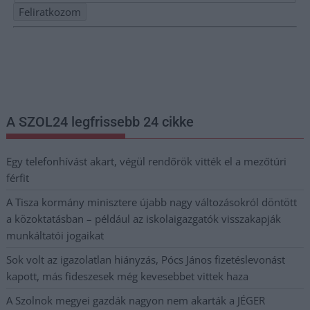
Nem szeretne lemaradni semmiről? Csak egy kattintás, és hírlevelünk a
legfrissebb információkkal és exkluzív tartalmakkal hétről hétre
postaládájába érkezik!
A SZOL24 legfrissebb 24 cikke
Egy telefonhívást akart, végül rendőrök vitték el a mezőtúri
férfit
A Tisza kormány minisztere újabb nagy változásokról döntött
a közoktatásban – például az iskolaigazgatók visszakapják
munkáltatói jogaikat
Sok volt az igazolatlan hiányzás, Pócs János fizetéslevonást
kapott, más fideszesek még kevesebbet vittek haza
A Szolnok megyei gazdák nagyon nem akarták a JÉGER