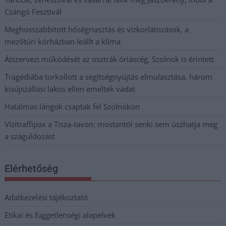
Csángó Fesztivál
Meghosszabbított hőségriasztás és vízkorlátozások, a
mezőtúri kórházban leállt a klíma
Átszervezi működését az osztrák óriáscég, Szolnok is érintett
Tragédiába torkollott a segítségnyújtás elmulasztása, három
kisújszállási lakos ellen emeltek vádat
Hatalmas lángok csaptak fel Szolnokon
Vízitraffipax a Tisza-tavon: mostantól senki sem úszhatja meg
a száguldozást
Elérhetőség
Adatkezelési tájékoztató
Etikai és függetlenségi alapelvek