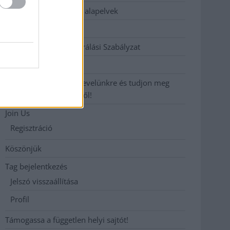
Etikai és függetlenségi alapelvek
Hirdetési árak
Hozzászólási és Moderálási Szabályzat
Impresszum
Iratkozzon fel heti hírlevelünkre és tudjon meg
még többet megyénkről!
Join Us
Regisztráció
Köszönjük
Tag bejelentkezés
Jelszó visszaállítása
Profil
Támogassa a független helyi sajtót!