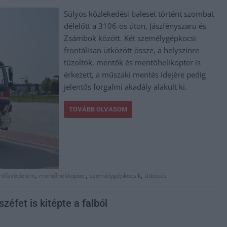
Súlyos közlekedési baleset történt szombat
délelőtt a 3106-os úton, Jászfényszaru és
Zsámbok között. Két személygépkocsi
frontálisan ütközött össze, a helyszínre
tűzoltók, mentők és mentőhelikopter is
érkezett, a műszaki mentés idejére pedig
jelentős forgalmi akadály alakult ki.
TOVÁBB OLVASOM
,
,
,
trófavédelem
mentőhelikopter
személygépkocsik
ütközés
zéfet is kitépte a falból