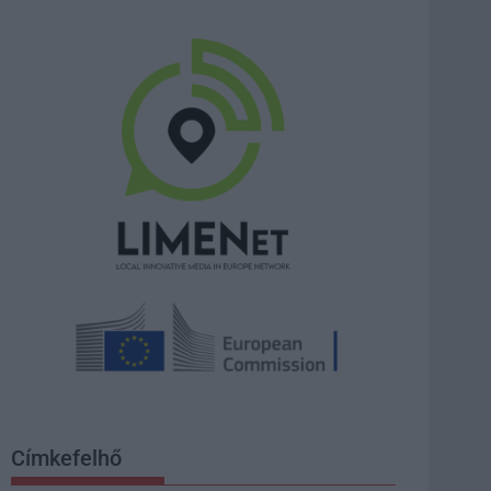
Címkefelhő