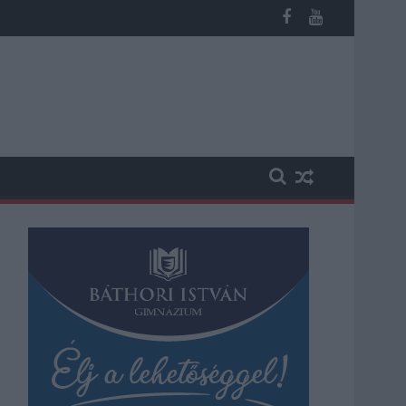
potban levő buszmegálló mutatja, hogy Szolnok mennyire élhető v