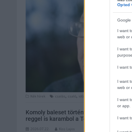
Opted 
Google 
I want t
web or d
I want t
purpose
I want 
I want t
web or d
,
,
,
,
,
Kék hírek
csalás
csaló
idős
készpénz
nejlonzacskó
S
I want t
or app.
Komoly baleset történt Szolnokon, súlyo
reggel is karambol a Tószegin
I want t
2026.07.22.
Kiss Lajos
I want t