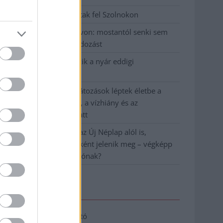
Hatalmas lángok csaptak fel Szolnokon
Vízitraffipax a Tisza-tavon: mostantól senki sem
úszhatja meg a száguldozást
Szolnokra is megérkezik a nyár eddigi
legkeményebb napja
Már Szolnokon is korlátozások léptek életbe a
tartós hatalmas hőség, a vízhiány és az
áramtakarékosság miatt
A NER kihúzta a talajt az Új Néplap alól is,
immáron csak hetilapként jelenik meg – végképp
vége a nyomtatott sajtónak?
Elérhetőség
Adatkezelési tájékoztató