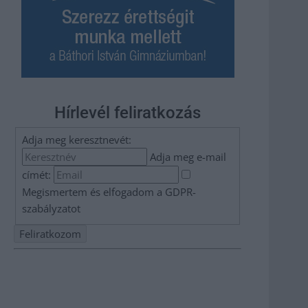
Hírlevél feliratkozás
Adja meg keresztnevét:
Adja meg e-mail
címét:
Megismertem és elfogadom a
GDPR-
szabályzat
ot
Nem szeretne lemaradni semmiről? Csak egy kattintás, és
hírlevelünk a legfrissebb információkkal és exkluzív
tartalmakkal hétről hétre postaládájába érkezik!