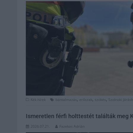
,
,
,
Kék hírek
bántalmazás
erőszak
szökés
Szolnoki Járás
Ismeretlen férfi holttestét találták meg
2026.07.21.
Fazekas Adrián