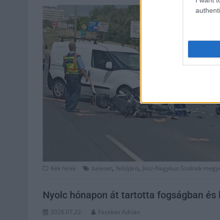
authenti
,
,
Kék hírek
baleset
felüljáró
Jász-Nagykun Szolnok megy
Nyolc hónapon át tartotta fogságban és b
2026.07.22.
Fazekas Adrián