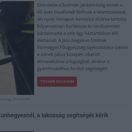
Elrendelte a Szolnoki Járásbíróság annak a
46 éves tiszafüredi férfinak a letartóztatását,
aki nyolc hónapon keresztül elzárva tartotta,
folyamatosan korlátozta és rendszeresen
bántalmazta a vele egy háztartásban élő
élettársát. A Jász-Nagykun-Szolnok
Vármegyei Főügyészség tájékoztatása szerint
a nőnek július közepén sikerült
elmenekülnie a fogságból, amikor a
gyámhivatalhoz fordult segítségért.
TOVÁBB OLVASOM
,
bíróság
tiszafüred
 Kunhegyesnél, a lakosság segítségét kérik