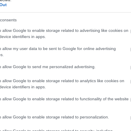
Közel 2,5 millió forintnyi készpénzt és
Out
csaknem ugyanannyi értékű aranyékszert
csaltak ki egy 70 éves szolnoki idős
consents
asszonytól – tájékoztatott a Jász-Nagykun-
Szolnok Vármegyei Rendőr-főkapitányság. A
o allow Google to enable storage related to advertising like cookies on
evice identifiers in apps.
rászedett áldozat a telefonon kapott
utasításokat követve egy egyszerű
o allow my user data to be sent to Google for online advertising
nejlonzacskóba csomagolta fel minden
s.
vagyonát, majd kiakasztotta azt az ingatlana
kapujára.
to allow Google to send me personalized advertising.
TOVÁBB OLVASOM
o allow Google to enable storage related to analytics like cookies on
evice identifiers in apps.
,
zolnok
unokázós
o allow Google to enable storage related to functionality of the website
san megsérült a motoros – Frissítés: csütörtök
o allow Google to enable storage related to personalization.
o allow Google to enable storage related to security, including