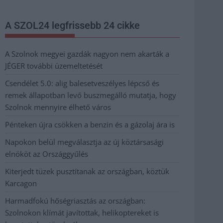
A SZOL24 legfrissebb 24 cikke
A Szolnok megyei gazdák nagyon nem akarták a
JÉGER további üzemeltetését
Csendélet 5.0: alig balesetveszélyes lépcső és
remek állapotban levő buszmegálló mutatja, hogy
Szolnok mennyire élhető város
Pénteken újra csökken a benzin és a gázolaj ára is
Napokon belül megválasztja az új köztársasági
elnököt az Országgyűlés
Kiterjedt tüzek pusztítanak az országban, köztük
Karcagon
Harmadfokú hőségriasztás az országban:
Szolnokon klímát javítottak, helikoptereket is