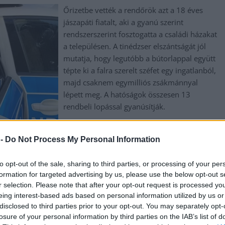
Őrizetbe vették a rendőrök azt a 18 éves
jászapáti fiatalt, aki a gyanú szerint
rendszerszerint fosztogatta a családi házakat
a településen. A tinédzser elszántságát jól
mutatja, hogy legutóbb a bútorlappal együtt
tépte ki a falra szerelt széfet egy ingatlanból,
majd csaknem egymilliós zsákmánnyal
lépett meg. A hatóságok összesen 13
rendbeli lopással gyanúsítják.
TOVÁBB OLVASOM
 -
Do Not Process My Personal Information
to opt-out of the sale, sharing to third parties, or processing of your per
széf
formation for targeted advertising by us, please use the below opt-out s
r selection. Please note that after your opt-out request is processed y
eing interest-based ads based on personal information utilized by us or
ényben, pechjére a kamera mindent felvett
disclosed to third parties prior to your opt-out. You may separately opt-
losure of your personal information by third parties on the IAB’s list of