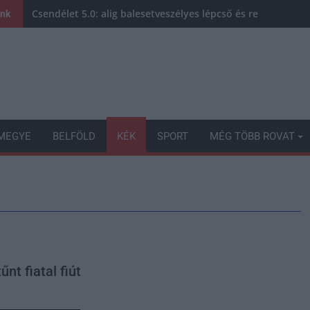
Csendélet 5.0: alig balesetveszélyes lépcső és remek álla
ink
MEGYE
BELFÖLD
KÉK
SPORT
MÉG TÖBB ROVAT
nt fiatal fiút