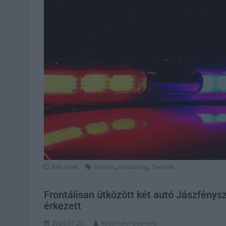
,
,
Kék hírek
eltűnés
rendőrség
Szolnok
Frontálisan ütközött két autó Jászfénys
érkezett
2026.07.25.
Vásárhelyi Gabriella