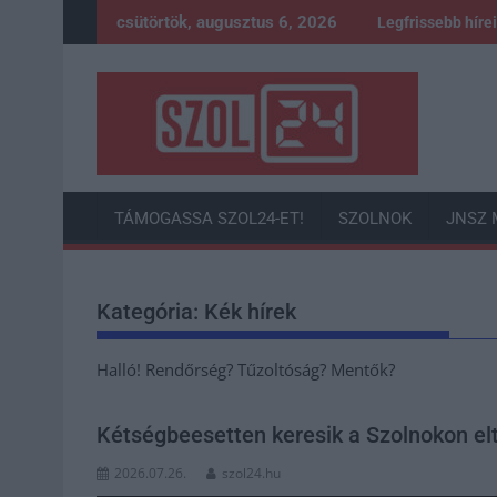
Skip
csütörtök, augusztus 6, 2026
Legfrissebb híre
to
content
TÁMOGASSA SZOL24-ET!
SZOLNOK
JNSZ 
Kategória:
Kék hírek
Halló! Rendőrség? Tűzoltóság? Mentők?
Kétségbeesetten keresik a Szolnokon eltű
2026.07.26.
szol24.hu