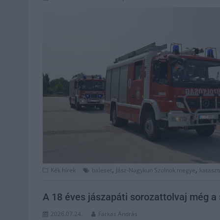
,
,
Kék hírek
baleset
Jász-Nagykun Szolnok megye
katasz
A 18 éves jászapáti sorozattolvaj még a s
2026.07.24.
Farkas András