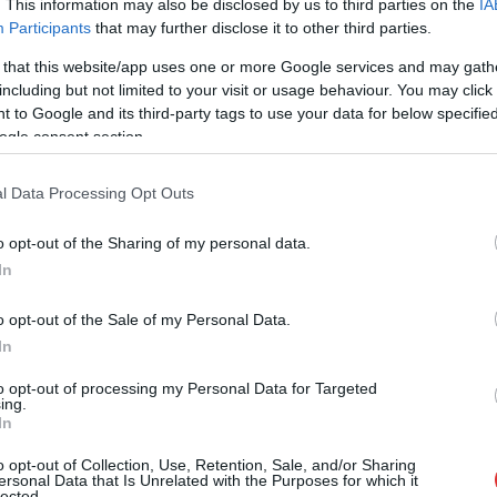
. This information may also be disclosed by us to third parties on the
IA
Egy kis trükkös figyelemeltereléssel sikerült
Participants
that may further disclose it to other third parties.
eltulajdonítania a pénztárcát, ami
 that this website/app uses one or more Google services and may gath
készpénzzel, személyes iratokkal és
including but not limited to your visit or usage behaviour. You may click 
bankkártyával volt tele. A felvételek alapján
 to Google and its third-party tags to use your data for below specifi
azonban esélyesnek tűnik az elkövető
ogle consent section.
beazonosítása.
l Data Processing Opt Outs
TOVÁBB OLVASOM
o opt-out of the Sharing of my personal data.
In
o opt-out of the Sale of my Personal Data.
In
,
,
,
,
,
ászberény
kamera
lopás
pénztárca
szalon
thai
to opt-out of processing my Personal Data for Targeted
ing.
In
a át vagyonát a csalóknak egy szolnoki asszony
o opt-out of Collection, Use, Retention, Sale, and/or Sharing
ersonal Data that Is Unrelated with the Purposes for which it
lected.