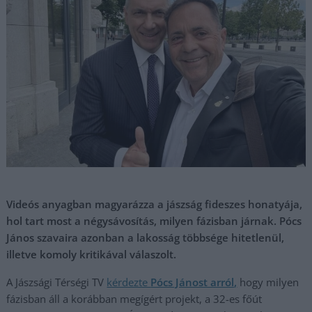
Videós anyagban magyarázza a jászság fideszes honatyája,
hol tart most a négysávosítás, milyen fázisban járnak. Pócs
János szavaira azonban a lakosság többsége hitetlenül,
illetve komoly kritikával válaszolt.
A Jászsági Térségi TV
kérdezte
Pócs Jánost arról,
hogy milyen
fázisban áll a korábban megígért projekt, a 32-es főút