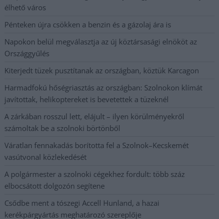
élhető város
Pénteken újra csökken a benzin és a gázolaj ára is
Napokon belül megválasztja az új köztársasági elnököt az
Országgyűlés
Kiterjedt tüzek pusztítanak az országban, köztük Karcagon
Harmadfokú hőségriasztás az országban: Szolnokon klímát
javítottak, helikoptereket is bevetettek a tüzeknél
A zárkában rosszul lett, elájult – ilyen körülményekről
számoltak be a szolnoki börtönből
Váratlan fennakadás borította fel a Szolnok–Kecskemét
vasútvonal közlekedését
A polgármester a szolnoki cégekhez fordult: több száz
elbocsátott dolgozón segítene
Csődbe ment a tószegi Accell Hunland, a hazai
kerékpárgyártás meghatározó szereplője