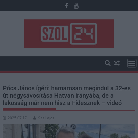
Skip
to
content
Pócs János ígéri: hamarosan megindul a 32-es
út négysávosítása Hatvan irányába, de a
lakosság már nem hisz a Fidesznek – videó
2025.07.17.
Kiss Lajos