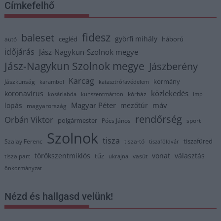
Címkefelhő
fidesz
baleset
györfi mihály
cegléd
háború
autó
időjárás
Jász-Nagykun-Szolnok megye
Jász-Nagykun Szolnok megye
Jászberény
Karcag
kormány
Jászkunság
karambol
katasztrófavédelem
közlekedés
koronavírus
kórház
kosárlabda
kunszentmárton
lmp
Magyar Péter
máv
lopás
mezőtúr
magyarország
rendőrség
Orbán Viktor
polgármester
Pócs János
sport
Szolnok
tisza
tiszafüred
Szalay Ferenc
tisza-tó
tiszaföldvár
törökszentmiklós
vonat
választás
tűz
tisza part
vasút
ukrajna
önkormányzat
Nézd és hallgasd velünk!