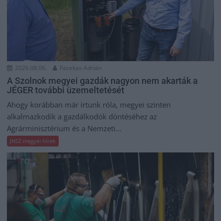
2026.08.06.
Fazekas Adrián
A Szolnok megyei gazdák nagyon nem akarták a
JÉGER további üzemeltetését
Ahogy korábban már írtunk róla, megyei szinten
alkalmazkodik a gazdálkodók döntéséhez az
Agrárminisztérium és a Nemzeti...
JNSZ megyei hírek