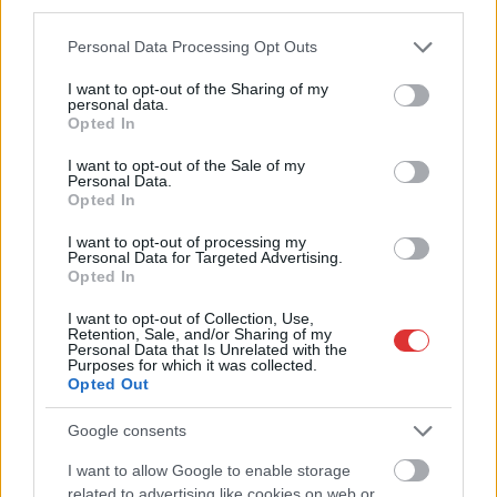
third parties.
Please note that this website/app uses one or more Google
Personal Data Processing Opt Outs
services and may gather and store information including but
not limited to your visit or usage behaviour. You may click to
I want to opt-out of the Sharing of my
personal data.
grant or deny consent to Google and its third-party tags to
Opted In
use your data for below specified purposes in below Google
consent section.
I want to opt-out of the Sale of my
Personal Data.
2026.08.05.
szol24.hu
Opted In
Tánccal, zeneszóval és vásárral telik meg
Jászberény, indul a Csángó Fesztivál
I want to opt-out of processing my
Personal Data for Targeted Advertising.
Ismét a Kárpát-medencei folklór és a hagyományőrzés
Opted In
központjává válik Jászberény, ma indul a XXXIV. Csángó
I want to opt-out of Collection, Use,
Fesztivált....
Retention, Sale, and/or Sharing of my
Personal Data that Is Unrelated with the
JNSZ megyei hírek
Purposes for which it was collected.
Opted Out
Google consents
I want to allow Google to enable storage
related to advertising like cookies on web or