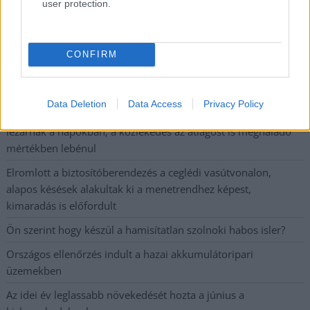
user protection.
legfrissebb információkkal és exkluzív tartalmakkal hétről hétre
postaládájába érkezik!
CONFIRM
A SZOL24 legfrissebb 24 cikke
Data Deletion
Data Access
Privacy Policy
Szolnokon egy kulcsfontosságú körforgalmat részlegesen
lezárnak a napokban, a közlekedés az átlagost is meghaladó
mértékben lebénul
Elromlott a biztosítóberendezés a ceglédi vasútvonalon,
alapos késések alakultak ki a menetrendhez képest,
kimaradás is előfordult
Ön szerint hogy készül a hamisítatlan szolnoki habos isler?
Országos ellenőrzés indult a hazai akkumulátoripari
üzemekben
Az idei év leglassabb növekedését hozta a június a