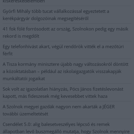
kiskereskedelemben
Györfi Mihály több tucat vállalkozással egyeztetett a
kerékpárgyár dolgozóinak megsegítéséről
41 fok fölé forrósodott az ország, Szolnokon pedig egy másik
rekord is megdőlt
Egy telefonhívást akart, végül rendőrök vitték el a mezőtúri
férfit
A Tisza kormány minisztere újabb nagy változásokról döntött
a közoktatásban – például az iskolaigazgatók visszakapják
munkáltatói jogaikat
Sok volt az igazolatlan hiányzás, Pócs János fizetéslevonást
kapott, más fideszesek még kevesebbet vittek haza
A Szolnok megyei gazdák nagyon nem akarták a JÉGER
további üzemeltetését
Csendélet 5.0: alig balesetveszélyes lépcső és remek
állapotban levő buszmegálló mutatja, hogy Szolnok mennyire