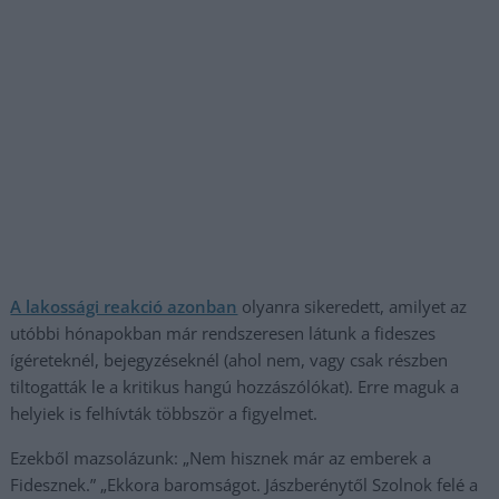
A lakossági reakció azonban
olyanra sikeredett, amilyet az
utóbbi hónapokban már rendszeresen látunk a fideszes
ígéreteknél, bejegyzéseknél (ahol nem, vagy csak részben
tiltogatták le a kritikus hangú hozzászólókat). Erre maguk a
helyiek is felhívták többször a figyelmet.
Ezekből mazsolázunk: „Nem hisznek már az emberek a
Fidesznek.” „Ekkora baromságot. Jászberénytől Szolnok felé a