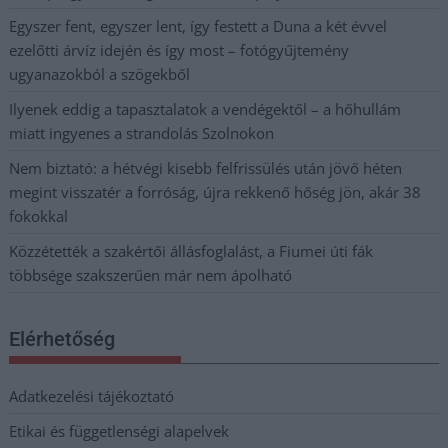
Egyszer fent, egyszer lent, így festett a Duna a két évvel
ezelőtti árvíz idején és így most – fotógyűjtemény
ugyanazokból a szögekből
Ilyenek eddig a tapasztalatok a vendégektől – a hőhullám
miatt ingyenes a strandolás Szolnokon
Nem biztató: a hétvégi kisebb felfrissülés után jövő héten
megint visszatér a forróság, újra rekkenő hőség jön, akár 38
fokokkal
Közzétették a szakértői állásfoglalást, a Fiumei úti fák
többsége szakszerűen már nem ápolható
Elérhetőség
Adatkezelési tájékoztató
Etikai és függetlenségi alapelvek