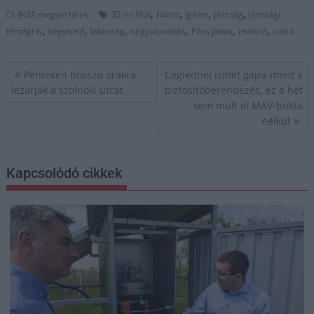
,
,
,
,
JNSZ megyei hírek
32-es főút
fidesz
ígéret
Jászság
jászsági
,
,
,
,
,
,
térségi tv
képviselő
lakosság
négysávosítás
Pócs János
reakció
videó
Bejegyzés
Pénteken hosszú órákra
Ceglédnél ismét gajra ment a
navigáció
lezárják a szolnoki utcát
biztosítóberendezés, ez a hét
sem múlt el MÁV-bukta
nélkül
Kapcsolódó cikkek