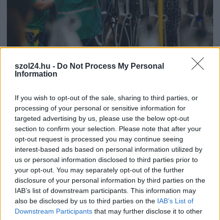
szol24.hu -
Do Not Process My Personal
Information
2026.08.06.
Fazekas Adrián
Csődbe ment a tószegi Accell Hunland, a hazai
kerékpárgyártás meghatározó szereplője
If you wish to opt-out of the sale, sharing to third parties, or
processing of your personal or sensitive information for
Leállt a termelés a tószegi üzemben, miközben a holland
targeted advertising by us, please use the below opt-out
anyavállalat fizetési haladékot kért. Az európai
section to confirm your selection. Please note that after your
kerékpáripar...
opt-out request is processed you may continue seeing
JNSZ megyei hírek
interest-based ads based on personal information utilized by
us or personal information disclosed to third parties prior to
your opt-out. You may separately opt-out of the further
disclosure of your personal information by third parties on the
IAB’s list of downstream participants. This information may
also be disclosed by us to third parties on the
IAB’s List of
Downstream Participants
that may further disclose it to other