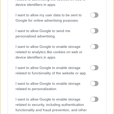
device identifiers in apps.
I want to allow my user data to be sent to
Google for online advertising purposes.
I want to allow Google to send me
personalized advertising.
I want to allow Google to enable storage
related to analytics like cookies on web or
device identifiers in apps.
Hírlevél feliratkozás
I want to allow Google to enable storage
related to functionality of the website or app.
Adja meg keresztnevét:
Adja
I want to allow Google to enable storage
meg e-mail címét:
related to personalization.
Megismertem és elfogadom a
GDPR-szabályzat
ot
I want to allow Google to enable storage
related to security, including authentication
functionality and fraud prevention, and other
Nem szeretne lemaradni semmiről? Csak egy kattintás, és hírlevelünk a