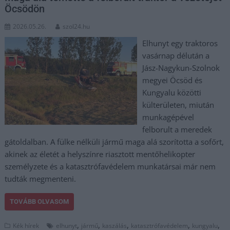
Öcsödön
2026.05.26.
szol24.hu
Elhunyt egy traktoros
vasárnap délután a
Jász-Nagykun-Szolnok
megyei Öcsöd és
Kungyalu közötti
külterületen, miután
munkagépével
felborult a meredek
gátoldalban. A fülke nélküli jármű maga alá szorította a sofőrt,
akinek az életét a helyszínre riasztott mentőhelikopter
személyzete és a katasztrófavédelem munkatársai már nem
tudták megmenteni.
TOVÁBB OLVASOM
,
,
,
,
,
Kék hírek
elhunyt
jármű
kaszálás
katasztrófavédelem
kungyalu