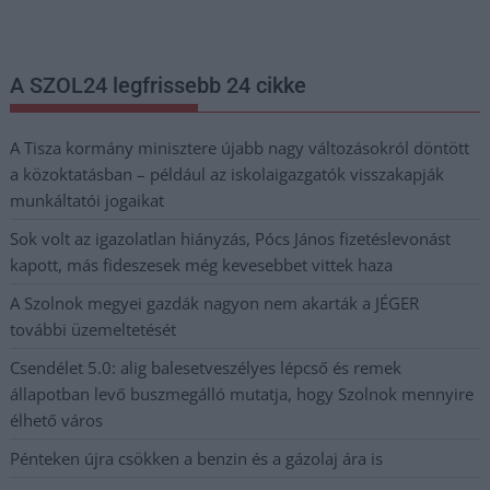
postaládájába érkezik!
A SZOL24 legfrissebb 24 cikke
A Tisza kormány minisztere újabb nagy változásokról döntött
a közoktatásban – például az iskolaigazgatók visszakapják
munkáltatói jogaikat
Sok volt az igazolatlan hiányzás, Pócs János fizetéslevonást
kapott, más fideszesek még kevesebbet vittek haza
A Szolnok megyei gazdák nagyon nem akarták a JÉGER
további üzemeltetését
Csendélet 5.0: alig balesetveszélyes lépcső és remek
állapotban levő buszmegálló mutatja, hogy Szolnok mennyire
élhető város
Pénteken újra csökken a benzin és a gázolaj ára is