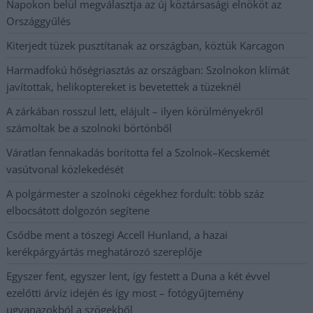
Napokon belül megválasztja az új köztársasági elnököt az
Országgyűlés
Kiterjedt tüzek pusztítanak az országban, köztük Karcagon
Harmadfokú hőségriasztás az országban: Szolnokon klímát
javítottak, helikoptereket is bevetettek a tüzeknél
A zárkában rosszul lett, elájult – ilyen körülményekről
számoltak be a szolnoki börtönből
Váratlan fennakadás borította fel a Szolnok–Kecskemét
vasútvonal közlekedését
A polgármester a szolnoki cégekhez fordult: több száz
elbocsátott dolgozón segítene
Csődbe ment a tószegi Accell Hunland, a hazai
kerékpárgyártás meghatározó szereplője
Egyszer fent, egyszer lent, így festett a Duna a két évvel
ezelőtti árvíz idején és így most – fotógyűjtemény
ugyanazokból a szögekből