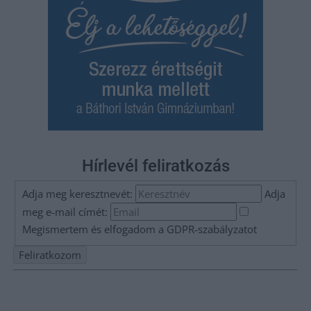
Hírlevél feliratkozás
Adja meg keresztnevét:
Adja
meg e-mail címét:
Megismertem és elfogadom a
GDPR-szabályzat
ot
Nem szeretne lemaradni semmiről? Csak egy kattintás, és hírlevelünk a
legfrissebb információkkal és exkluzív tartalmakkal hétről hétre