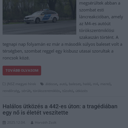
megsérültek abban a
szombat esti
láncreakcióban, amely
az M4-es autóút
törökszentmiklósi
szakaszán történt. A
tegnapi nap folyamán ez már a második súlyos baleset volt a
térségben, szombat reggel egy kisbusz utasai szorultak a
roncsok közé.
TOVÁBB OLVASOM
,
,
,
,
,
,
JNSZ megyei hírek
áldozat
autó
baleset
halál
m4
mentő
,
,
,
,
rendőrség
sérült
törökszentmiklós
tűzoltó
ütközés
Halálos ütközés a 442-es úton: a tragédiában
egy nő is életét veszítette
2025.12.04.
Horváth Zsolt