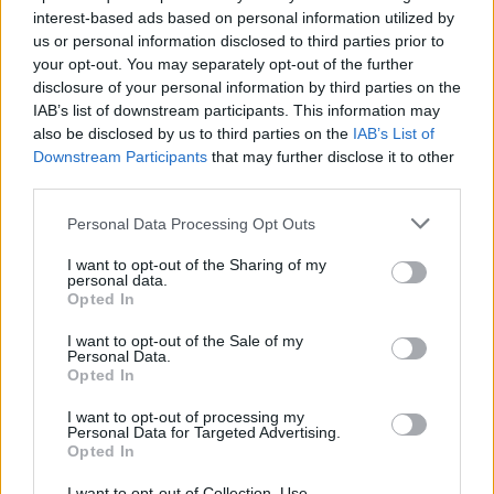
interest-based ads based on personal information utilized by
Súlyos közúti baleset
us or personal information disclosed to third parties prior to
történt hétfő délelőtt a
your opt-out. You may separately opt-out of the further
32-es főút Jászberény
disclosure of your personal information by third parties on the
közelében. A 23.
IAB’s list of downstream participants. This information may
kilométernél egy
also be disclosed by us to third parties on the
IAB’s List of
személyautó és egy
Downstream Participants
that may further disclose it to other
nyerges vontató
third parties.
ütközött össze, majd az
Please note that this website/app uses one or more Google
Personal Data Processing Opt Outs
autó az ütközés erejétől az árokba sodródott. A járműben
services and may gather and store information including but
utazók közül többen is beszorultak a roncsba.
not limited to your visit or usage behaviour. You may click to
I want to opt-out of the Sharing of my
personal data.
grant or deny consent to Google and its third-party tags to
Opted In
TOVÁBB OLVASOM
use your data for below specified purposes in below Google
consent section.
I want to opt-out of the Sale of my
,
,
,
,
,
Personal Data.
Kék hírek
32-es főút
autó
baleset
Jászberény
közlekedés
Opted In
,
lezárás
tűzoltó
I want to opt-out of processing my
Personal Data for Targeted Advertising.
Lakástűz áldozata lett egy férfi Szászberken
Opted In
2025.01.03.
Fazekas Adrián
I want to opt-out of Collection, Use,