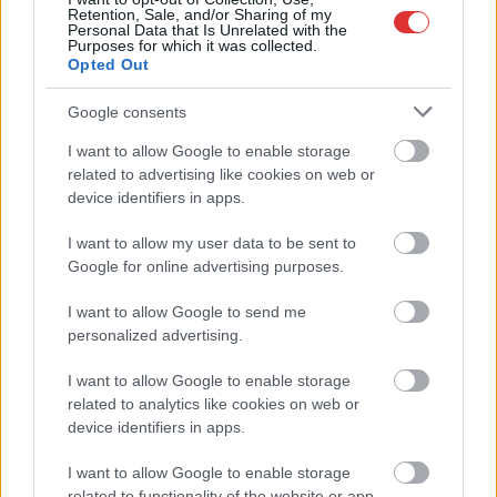
Retention, Sale, and/or Sharing of my
Egy férfi életét
Personal Data that Is Unrelated with the
Purposes for which it was collected.
vesztette egy
Opted Out
csütörtöki lakástűzben
Szászbereken –
Google consents
tájékoztatta a sajtót az
I want to allow Google to enable storage
Országos
related to advertising like cookies on web or
Katasztrófavédelmi
device identifiers in apps.
Főigazgatóság
szóvivője.
I want to allow my user data to be sent to
Google for online advertising purposes.
TOVÁBB OLVASOM
I want to allow Google to send me
personalized advertising.
,
,
,
JNSZ megyei hírek
halál
lakástűz
szászberek
tűzoltó
I want to allow Google to enable storage
Árokba borult Kenderes és Kisújszállás között
related to analytics like cookies on web or
egy kisbusz
device identifiers in apps.
2024.11.17.
Fazekas Adrián
I want to allow Google to enable storage
related to functionality of the website or app.