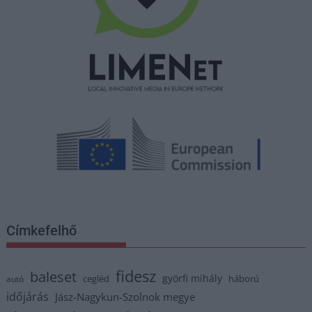
Címkefelhő
fidesz
baleset
györfi mihály
cegléd
háború
autó
időjárás
Jász-Nagykun-Szolnok megye