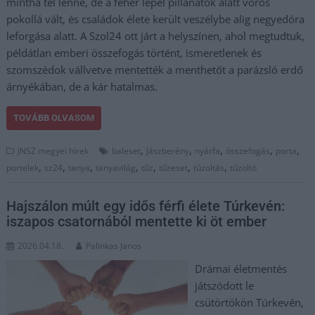
mintha tél lenne, de a fehér lepel pillanatok alatt vörös
pokollá vált, és családok élete került veszélybe alig negyedóra
leforgása alatt. A Szol24 ott járt a helyszínen, ahol megtudtuk,
példátlan emberi összefogás történt, ismeretlenek és
szomszédok vállvetve mentették a menthetőt a parázsló erdő
árnyékában, de a kár hatalmas.
TOVÁBB OLVASOM
,
,
,
,
,
JNSZ megyei hírek
baleset
Jászberény
nyárfa
összefogás
porta
,
,
,
,
,
,
,
portelek
sz24
tanya
tanyavilág
tűz
tűzeset
tűzoltás
tűzoltó
Hajszálon múlt egy idős férfi élete Túrkevén:
iszapos csatornából mentette ki öt ember
2026.04.18.
Palinkas Janos
Drámai életmentés
játszódott le
csütörtökön Túrkevén,