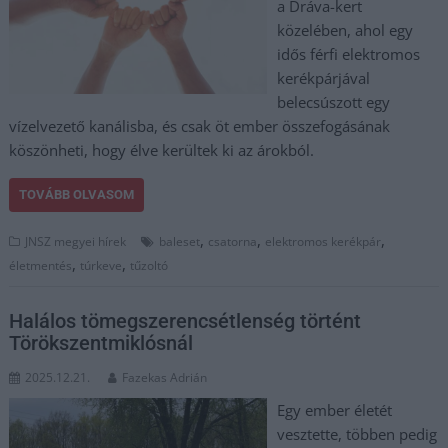
a Dráva-kert
közelében, ahol egy
idős férfi elektromos
kerékpárjával
belecsúszott egy
vízelvezető kanálisba, és csak öt ember összefogásának
köszönheti, hogy élve kerültek ki az árokból.
TOVÁBB OLVASOM
,
,
,
JNSZ megyei hírek
baleset
csatorna
elektromos kerékpár
,
,
életmentés
túrkeve
tűzoltó
Halálos tömegszerencsétlenség történt
Törökszentmiklósnál
2025.12.21.
Fazekas Adrián
Egy ember életét
vesztette, többen pedig