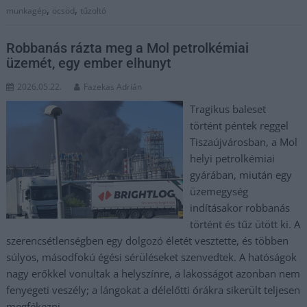
,
,
munkagép
öcsöd
tűzoltó
Robbanás rázta meg a Mol petrolkémiai
üzemét, egy ember elhunyt
2026.05.22.
Fazekas Adrián
Tragikus baleset
történt péntek reggel
Tiszaújvárosban, a Mol
helyi petrolkémiai
gyárában, miután egy
üzemegység
indításakor robbanás
történt és tűz ütött ki. A
szerencsétlenségben egy dolgozó életét vesztette, és többen
súlyos, másodfokú égési sérüléseket szenvedtek. A hatóságok
nagy erőkkel vonultak a helyszínre, a lakosságot azonban nem
fenyegeti veszély; a lángokat a délelőtti órákra sikerült teljesen
megfékezni.