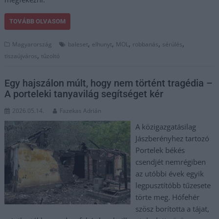
TOVÁBB OLVASOM
,
,
,
,
,
Magyarország
baleset
elhunyt
MOL
robbanás
sérülés
,
tiszaújváros
tűzoltó
Egy hajszálon múlt, hogy nem történt tragédia –
A porteleki tanyavilág segítséget kér
2026.05.14.
Fazekas Adrián
A közigazgatásilag
Jászberényhez tartozó
Portelek békés
csendjét nemrégiben
az utóbbi évek egyik
legpusztítóbb tűzesete
törte meg. Hófehér
szösz borította a tájat,