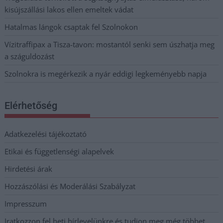
kisújszállási lakos ellen emeltek vádat
Hatalmas lángok csaptak fel Szolnokon
Vízitraffipax a Tisza-tavon: mostantól senki sem úszhatja meg
a száguldozást
Szolnokra is megérkezik a nyár eddigi legkeményebb napja
Elérhetőség
Adatkezelési tájékoztató
Etikai és függetlenségi alapelvek
Hirdetési árak
Hozzászólási és Moderálási Szabályzat
Impresszum
Iratkozzon fel heti hírlevelünkre és tudjon meg még többet