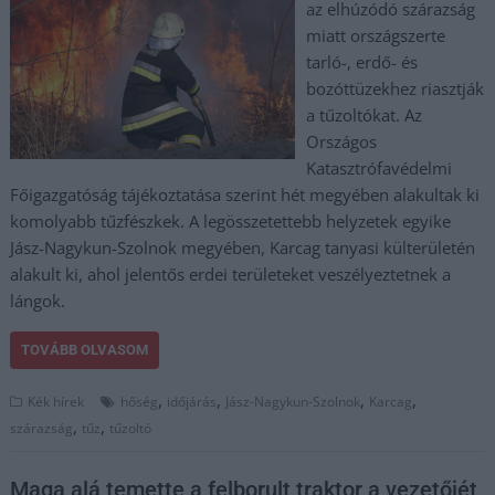
az elhúzódó szárazság
miatt országszerte
tarló-, erdő- és
bozóttüzekhez riasztják
a tűzoltókat. Az
Országos
Katasztrófavédelmi
Főigazgatóság tájékoztatása szerint hét megyében alakultak ki
komolyabb tűzfészkek. A legösszetettebb helyzetek egyike
Jász-Nagykun-Szolnok megyében, Karcag tanyasi külterületén
alakult ki, ahol jelentős erdei területeket veszélyeztetnek a
lángok.
TOVÁBB OLVASOM
,
,
,
,
Kék hírek
hőség
időjárás
Jász-Nagykun-Szolnok
Karcag
,
,
szárazság
tűz
tűzoltó
Maga alá temette a felborult traktor a vezetőjét