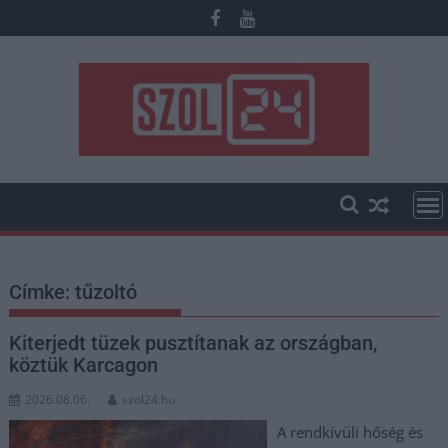
Skip
to
content
Címke:
tűzoltó
Kiterjedt tüzek pusztítanak az országban,
köztük Karcagon
2026.08.06.
szol24.hu
A rendkívüli hőség és