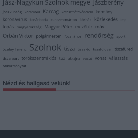
Jász-Nagykun Szolnok megye
Jászberény
Karcag
kormány
Jászkunság
karambol
katasztrófavédelem
közlekedés
koronavírus
kórház
kosárlabda
kunszentmárton
lmp
Magyar Péter
máv
lopás
mezőtúr
magyarország
rendőrség
Orbán Viktor
polgármester
Pócs János
sport
Szolnok
tisza
tiszafüred
Szalay Ferenc
tisza-tó
tiszaföldvár
törökszentmiklós
vonat
választás
tűz
tisza part
vasút
ukrajna
önkormányzat
Nézd és hallgasd velünk!