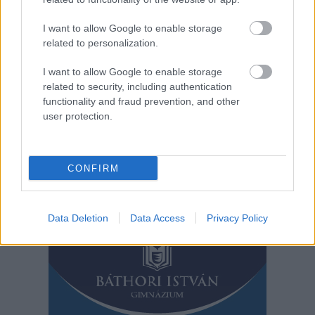
Délelőtt árokba borult
egy kisbusz a 4-es
I want to allow Google to enable storage
főúton Kenderes és
related to personalization.
Kisújszállás között, a
141-es kilométernél.
I want to allow Google to enable storage
related to security, including authentication
functionality and fraud prevention, and other
TOVÁBB OLVASOM
user protection.
,
,
,
,
JNSZ megyei hírek
4-es főút
baleset
Kenderes
kisbusz
,
kisújszállás
tűzoltó
CONFIRM
Bejegyzés
Régebbi bejegyzések
navigáció
Data Deletion
Data Access
Privacy Policy