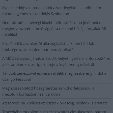
Ilyenek eddig a tapasztalatok a vendégektől – a hőhullám
miatt ingyenes a strandolás Szolnokon
Nem biztató: a hétvégi kisebb felfrissülés után jövő héten
megint visszatér a forróság, újra rekkenő hőség jön, akár 38
fokokkal
Közzétették a szakértői állásfoglalást, a Fiumei úti fák
többsége szakszerűen már nem ápolható
A MÚOSZ sajtódíjának második helyét nyerte el a Borsod24 és
a Paraméter közös riportfilmje a Sajó szennyezéséről
Tánccal, zeneszóval és vásárral telik meg Jászberény, indul a
Csángó Fesztivál
Meghosszabbított hőségriasztás és vízkorlátozások, a
mezőtúri kórházban leállt a klíma
Átszervezi működését az osztrák óriáscég, Szolnok is érintett
Tragédiába torkollott a segítségnyújtás elmulasztása, három