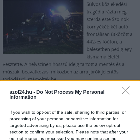
Súlyos közlekedési
tragédia rázta meg
szerda este Szolnok
környékét: két autó
frontálisan ütközött a
442-es főúton, a
balesetben pedig egy
kismama életét
vesztette. A helyszínen hosszú ideig tartott a mentés és a
műszaki beavatkozás, miközben az arra járók jelentős
torlódásról számoltak be.
szol24.hu -
Do Not Process My Personal
TOVÁBB OLVASOM
Information
,
,
,
,
Szolnok
baleset
kismama
közlekedés
Szolnok
tűzoltó
If you wish to opt-out of the sale, sharing to third parties, or
processing of your personal or sensitive information for
Súlyos baleset a 32-es főúton, Jászberénynél
targeted advertising by us, please use the below opt-out
section to confirm your selection. Please note that after your
2025.09.17.
szol24.hu
opt-out request is processed you may continue seeing