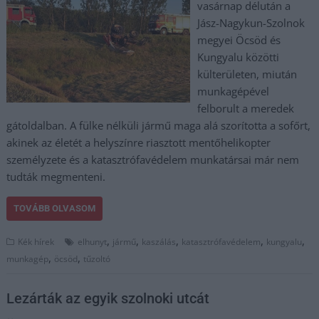
vasárnap délután a
Jász-Nagykun-Szolnok
megyei Öcsöd és
Kungyalu közötti
külterületen, miután
munkagépével
felborult a meredek
gátoldalban. A fülke nélküli jármű maga alá szorította a sofőrt,
akinek az életét a helyszínre riasztott mentőhelikopter
személyzete és a katasztrófavédelem munkatársai már nem
tudták megmenteni.
TOVÁBB OLVASOM
,
,
,
,
,
Kék hírek
elhunyt
jármű
kaszálás
katasztrófavédelem
kungyalu
,
,
munkagép
öcsöd
tűzoltó
Lezárták az egyik szolnoki utcát