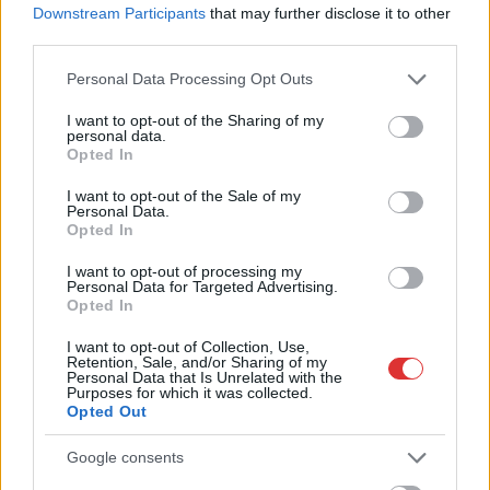
Downstream Participants
that may further disclose it to other
meg e-mail címét:
third parties.
Megismertem és elfogadom a
GDPR-szabályzat
ot
Please note that this website/app uses one or more Google
Personal Data Processing Opt Outs
services and may gather and store information including but
not limited to your visit or usage behaviour. You may click to
I want to opt-out of the Sharing of my
personal data.
Nem szeretne lemaradni semmiről? Csak egy kattintás, és hírlevelünk a
grant or deny consent to Google and its third-party tags to
Opted In
legfrissebb információkkal és exkluzív tartalmakkal hétről hétre
use your data for below specified purposes in below Google
consent section.
postaládájába érkezik!
I want to opt-out of the Sale of my
Personal Data.
Opted In
A SZOL24 legfrissebb 24 cikke
I want to opt-out of processing my
Personal Data for Targeted Advertising.
Opted In
Egy telefonhívást akart, végül rendőrök vitték el a mezőtúri
I want to opt-out of Collection, Use,
férfit
Retention, Sale, and/or Sharing of my
Personal Data that Is Unrelated with the
A Tisza kormány minisztere újabb nagy változásokról döntött
Purposes for which it was collected.
Opted Out
a közoktatásban – például az iskolaigazgatók visszakapják
munkáltatói jogaikat
Google consents
Sok volt az igazolatlan hiányzás, Pócs János fizetéslevonást