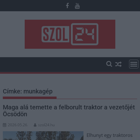
Skip
to
content
Címke:
munkagép
Maga alá temette a felborult traktor a vezetőjét
Öcsödön
2026.05.26.
szol24.hu
Elhunyt egy traktoros