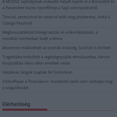
A MÚOSZ sajtódíjának második helyét nyerte el a Borsod24 és
a Paraméter közös riportfilmje a Sajó szennyezéséről
Tánccal, zeneszóval és vásárral telik meg Jászberény, indul a
Csángó Fesztivál
Meghosszabbított hőségriasztás és vízkorlátozások, a
mezőtúri kórházban leállt a klíma
Átszervezi működését az osztrák óriáscég, Szolnok is érintett
Tragédiába torkollott a segítségnyújtás elmulasztása, három
kisújszállási lakos ellen emeltek vádat
Hatalmas lángok csaptak fel Szolnokon
Vízitraffipax a Tisza-tavon: mostantól senki sem úszhatja meg
a száguldozást
Elérhetőség