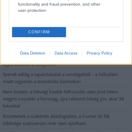
vasútvonal közlekedését
functionality and fraud prevention, and other
user protection.
A polgármester a szolnoki cégekhez fordult: több száz
elbocsátott dolgozón segítene
Csődbe ment a tószegi Accell Hunland, a hazai
CONFIRM
kerékpárgyártás meghatározó szereplője
Egyszer fent, egyszer lent, így festett a Duna a két évvel
Data Deletion
Data Access
Privacy Policy
ezelőtti árvíz idején és így most – fotógyűjtemény
ugyanazokból a szögekből
Ilyenek eddig a tapasztalatok a vendégektől – a hőhullám
miatt ingyenes a strandolás Szolnokon
Nem biztató: a hétvégi kisebb felfrissülés után jövő héten
megint visszatér a forróság, újra rekkenő hőség jön, akár 38
fokokkal
Közzétették a szakértői állásfoglalást, a Fiumei úti fák
többsége szakszerűen már nem ápolható