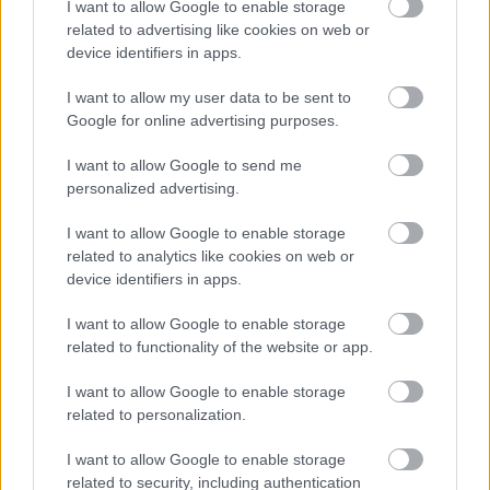
I want to allow Google to enable storage
kapott, más fideszesek még kevesebbet vittek haza
related to advertising like cookies on web or
device identifiers in apps.
A Szolnok megyei gazdák nagyon nem akarták a JÉGER
további üzemeltetését
I want to allow my user data to be sent to
Csendélet 5.0: alig balesetveszélyes lépcső és remek
Google for online advertising purposes.
állapotban levő buszmegálló mutatja, hogy Szolnok mennyire
I want to allow Google to send me
élhető város
personalized advertising.
Pénteken újra csökken a benzin és a gázolaj ára is
I want to allow Google to enable storage
Napokon belül megválasztja az új köztársasági elnököt az
related to analytics like cookies on web or
Országgyűlés
device identifiers in apps.
Kiterjedt tüzek pusztítanak az országban, köztük Karcagon
I want to allow Google to enable storage
related to functionality of the website or app.
Harmadfokú hőségriasztás az országban: Szolnokon klímát
javítottak, helikoptereket is bevetettek a tüzeknél
I want to allow Google to enable storage
A zárkában rosszul lett, elájult – ilyen körülményekről
related to personalization.
számoltak be a szolnoki börtönből
I want to allow Google to enable storage
Váratlan fennakadás borította fel a Szolnok–Kecskemét
related to security, including authentication