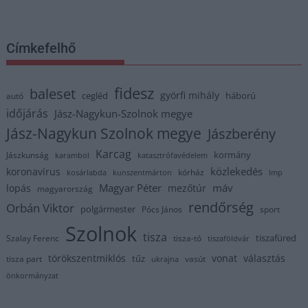
Címkefelhő
fidesz
baleset
györfi mihály
cegléd
háború
autó
időjárás
Jász-Nagykun-Szolnok megye
Jász-Nagykun Szolnok megye
Jászberény
Karcag
kormány
Jászkunság
karambol
katasztrófavédelem
közlekedés
koronavírus
kórház
kosárlabda
kunszentmárton
lmp
Magyar Péter
máv
lopás
mezőtúr
magyarország
rendőrség
Orbán Viktor
polgármester
Pócs János
sport
Szolnok
tisza
tiszafüred
Szalay Ferenc
tisza-tó
tiszaföldvár
törökszentmiklós
vonat
választás
tűz
tisza part
vasút
ukrajna
önkormányzat