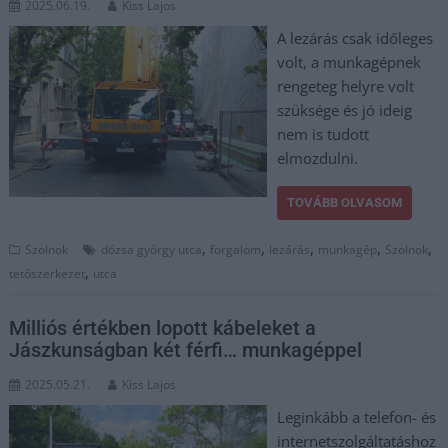
2025.06.19.
Kiss Lajos
A lezárás csak időleges
volt, a munkagépnek
rengeteg helyre volt
szüksége és jó ideig
nem is tudott
elmozdulni.
TOVÁBB OLVASOM
,
,
,
,
,
Szolnok
dózsa györgy utca
forgalom
lezárás
munkagép
Szolnok
,
tetőszerkezet
utca
Milliós értékben lopott kábeleket a
Jászkunságban két férfi… munkagéppel
2025.05.21.
Kiss Lajos
Leginkább a telefon- és
internetszolgáltatáshoz