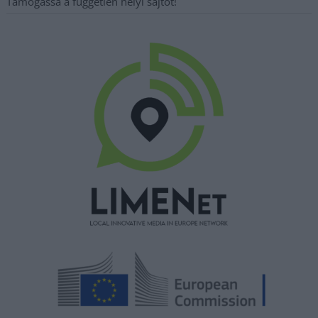
Támogassa a független helyi sajtót!