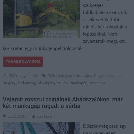
szükséges
földkábelekre utaztak
az elkövetők, több
milliós kárt okoztak a
lopásokkal. Nem
zavartatták magukat,
konkrétan egy munkagéppel dolgoztak.
TOVÁBB OLVASOM
,
,
JNSZ megyei hírek
földkábel
gyanúsított
Jász-Nagykun Szolnok
,
,
,
,
,
,
megye
Jászkunság
kár
lopás
milliós
munkagép
tiszabura
Valamit rosszul csinálnak Abádszalókon, már
két munkagép ragadt a sárba
2022.02.07.
Kiss Lajos
Először még csak egy
munkagép esett