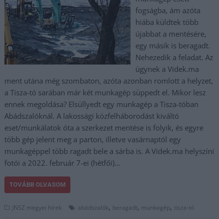
fogságba, ám azóta
hiába küldtek több
újabbat a mentésére,
egy másik is beragadt.
Nehezedik a feladat. Az
ügynek a Videk.ma
ment utána még szombaton, azóta azonban romlott a helyzet,
a Tisza-tó sarában már két munkagép süppedt el. Mikor lesz
ennek megoldása? Elsüllyedt egy munkagép a Tisza-tóban
Abádszalóknál. A lakossági közfelháborodást kiváltó
eset/munkálatok óta a szerkezet mentése is folyik, és egyre
több gép jelent meg a parton, illetve vasárnaptól egy
munkagéppel több ragadt bele a sárba is. A Videk.ma helyszíni
fotói a 2022. február 7-ei (hétfői)…
TOVÁBB OLVASOM
,
,
,
JNSZ megyei hírek
abádszalók
beragadt
munkagép
tisza-tó