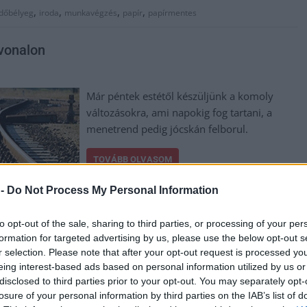
,
,
,
,
időbélyeg
iroda
munkavégzés
papír
papírmentes
vonalon
Már péntek estétől készüljünk a komoly
változásokra, ami napokig fog tartani, a
menetrend pedig jócskán felborul.
TOVÁBB OLVASOM
 -
Do Not Process My Personal Information
to opt-out of the sale, sharing to third parties, or processing of your per
formation for targeted advertising by us, please use the below opt-out s
r selection. Please note that after your opt-out request is processed y
eing interest-based ads based on personal information utilized by us or
disclosed to third parties prior to your opt-out. You may separately opt-
losure of your personal information by third parties on the IAB’s list of