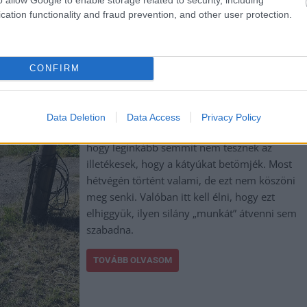
cation functionality and fraud prevention, and other user protection.
,
,
,
oszlopláb
Szolnok
távvezeték
CONFIRM
n
Data Deletion
Data Access
Privacy Policy
A legtöbb panasz arról érkezik a helyiektől,
hogy leginkább semmit nem tesznek az
illetékesek, hogy a kátyúkat betömjék. Most
hétvégén történt valami, de ezt nem köszöni
meg senki. Valóban itt kell élni, hogy ezt
elhiggyük, ilyen silány „munkát” átvenni sem
szabadna.
TOVÁBB OLVASOM