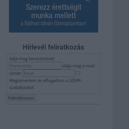
Hírlevél feliratkozás
Adja meg keresztnevét:
Adja meg e-mail
címét:
Megismertem és elfogadom a
GDPR-
szabályzat
ot
Nem szeretne lemaradni semmiről? Csak egy kattintás, és
hírlevelünk a legfrissebb információkkal és exkluzív
tartalmakkal hétről hétre postaládájába érkezik!