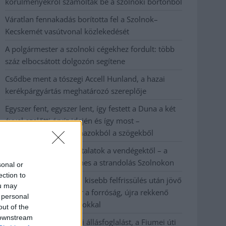
körülményekről számoltak be a szolnoki börtönből
Váratlan fennakadás borította fel a Szolnok–
Kecskemét vasútvonal közlekedését
A polgármester a szolnoki cégekhez fordult: több
száz elbocsátott dolgozón segítene
Csődbe ment a tószegi Accell Hunland, a hazai
kerékpárgyártás meghatározó szereplője
Egyszer fent, egyszer lent, így festett a Duna a két
évvel ezelőtti árvíz idején és így most –
fotógyűjtemény ugyanazokból a szögekből
Ilyenek eddig a tapasztalatok a vendégektől – a
hőhullám miatt ingyenes a strandolás Szolnokon
sonal or
ection to
Nem biztató: a hétvégi kisebb felfrissülés után jövő
ou may
héten megint visszatér a forróság, újra rekkenő
 personal
hőség jön, akár 38 fokokkal
out of the
 downstream
Közzétették a szakértői állásfoglalást, a Fiumei úti