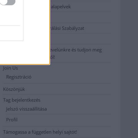
Etikai és függetlenségi alapelvek
Hirdetési árak
Hozzászólási és Moderálási Szabályzat
Impresszum
Iratkozzon fel heti hírlevelünkre és tudjon meg
még többet megyénkről!
Join Us
Regisztráció
Köszönjük
Tag bejelentkezés
Jelszó visszaállítása
Profil
Támogassa a független helyi sajtót!