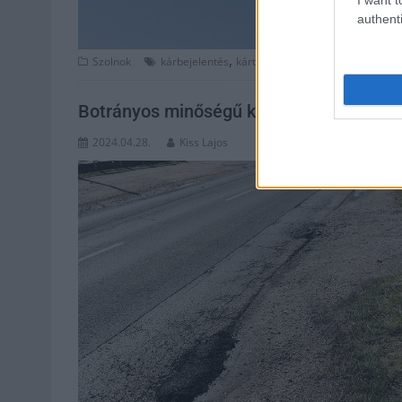
authenti
,
,
,
Szolnok
kárbejelentés
kártérítés
munkavégzés
oszlop
Botrányos minőségű kátyúzás Szolnoko
2024.04.28.
Kiss Lajos