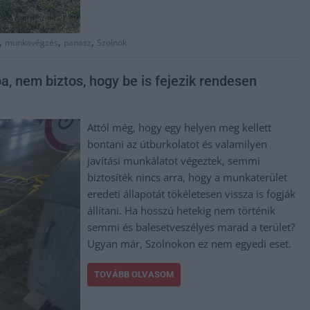
,
,
,
munkavégzés
panasz
Szolnok
 nem biztos, hogy be is fejezik rendesen
Attól még, hogy egy helyen meg kellett
bontani az útburkolatot és valamilyen
javítási munkálatot végeztek, semmi
biztosíték nincs arra, hogy a munkaterület
eredeti állapotát tökéletesen vissza is fogják
állítani. Ha hosszú hetekig nem történik
semmi és balesetveszélyes marad a terület?
Ugyan már, Szolnokon ez nem egyedi eset.
TOVÁBB OLVASOM