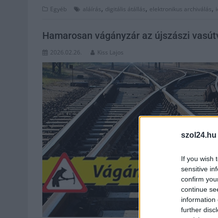
,
,
,
Egyéb
aláírás
digitális átállás
elektronikus archiválás
Hamarosan vágányzár az újszászi vasút
2026.02.26.
Kiss Lajos
szol24.hu
If you wish 
sensitive in
confirm you
continue se
information 
further disc