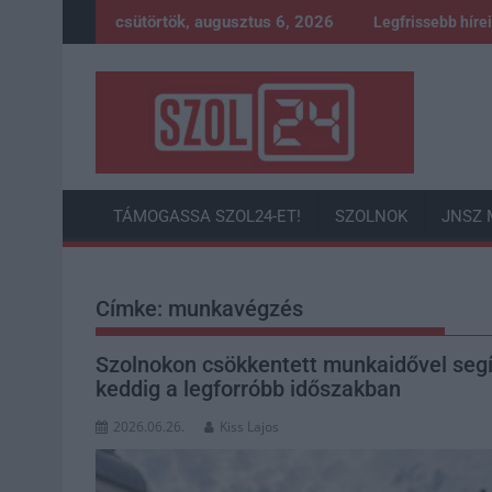
Skip
csütörtök, augusztus 6, 2026
Legfrissebb híre
to
content
TÁMOGASSA SZOL24-ET!
SZOLNOK
JNSZ 
Címke:
munkavégzés
Szolnokon csökkentett munkaidővel segí
keddig a legforróbb időszakban
2026.06.26.
Kiss Lajos