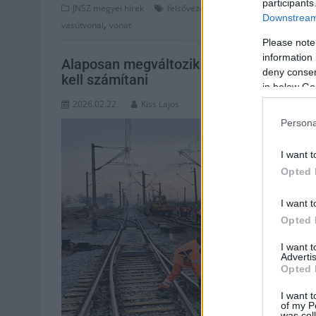
participants
,
,
JNSZ megyei hírek
felsővezeték
hétvége
Jász-Nagykun
Downstream 
,
vasútvonal
vonat
Please note
information 
Alaposan megváltozik a vasúti menetrend 
deny consent
kell számítani
in below Go
2026.02.22.
Kiss Lajos
Persona
I want t
Opted 
I want t
Opted 
I want 
Advertis
Opted 
I want t
of my P
was col