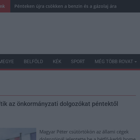
Pénteken újra csökken a benzin és a gázolaj ára is
ink
MEGYE
BELFÖLD
KÉK
SPORT
MÉG TÖBB ROVAT
tik az önkormányzati dolgozókat péntektől
Magyar Péter csütörtökön az állami cégek
dolgozóinál jelentette be a hétfő-keddi home