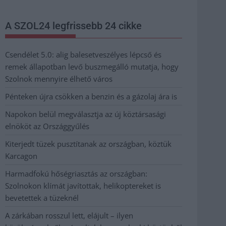
A SZOL24 legfrissebb 24 cikke
Csendélet 5.0: alig balesetveszélyes lépcső és
remek állapotban levő buszmegálló mutatja, hogy
Szolnok mennyire élhető város
Pénteken újra csökken a benzin és a gázolaj ára is
Napokon belül megválasztja az új köztársasági
elnököt az Országgyűlés
Kiterjedt tüzek pusztítanak az országban, köztük
Karcagon
Harmadfokú hőségriasztás az országban:
Szolnokon klímát javítottak, helikoptereket is
bevetettek a tüzeknél
A zárkában rosszul lett, elájult – ilyen