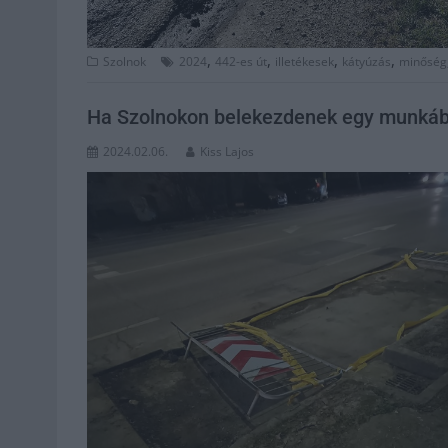
,
,
,
,
Szolnok
2024
442-es út
illetékesek
kátyúzás
minőség
Ha Szolnokon belekezdenek egy munkába,
2024.02.06.
Kiss Lajos