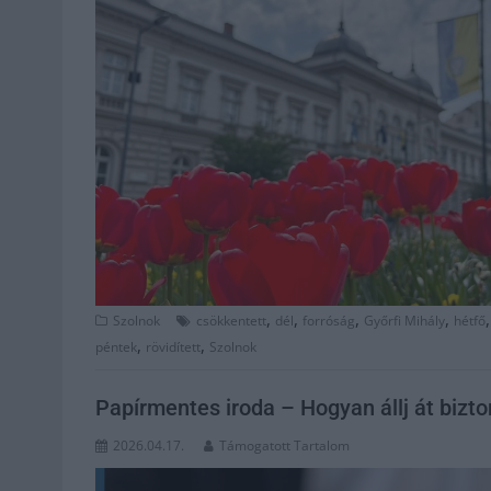
,
,
,
,
Szolnok
csökkentett
dél
forróság
Győrfi Mihály
hétfő
,
,
péntek
rövidített
Szolnok
Papírmentes iroda – Hogyan állj át biz
2026.04.17.
Támogatott Tartalom