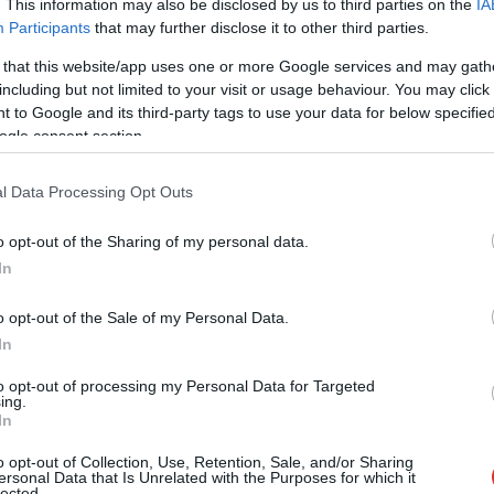
. This information may also be disclosed by us to third parties on the
IA
,
,
,
,
,
,
 Szolnok megye
karbantartás
munkavégzés
Szolnok
Újszász
vágányzár
Participants
that may further disclose it to other third parties.
 that this website/app uses one or more Google services and may gath
including but not limited to your visit or usage behaviour. You may click 
az újszászi fővonalon a hétvégén, éjjeli zajra is
 to Google and its third-party tags to use your data for below specifi
ogle consent section.
l Data Processing Opt Outs
Február 27-e és március másodika között ne
megszokásból vonatozzunk, mert jelentősen
o opt-out of the Sharing of my personal data.
felborul a menetrend az újszászi
In
vasútvonalon.
o opt-out of the Sale of my Personal Data.
TOVÁBB OLVASOM
In
to opt-out of processing my Personal Data for Targeted
ing.
In
o opt-out of Collection, Use, Retention, Sale, and/or Sharing
ersonal Data that Is Unrelated with the Purposes for which it
lected.