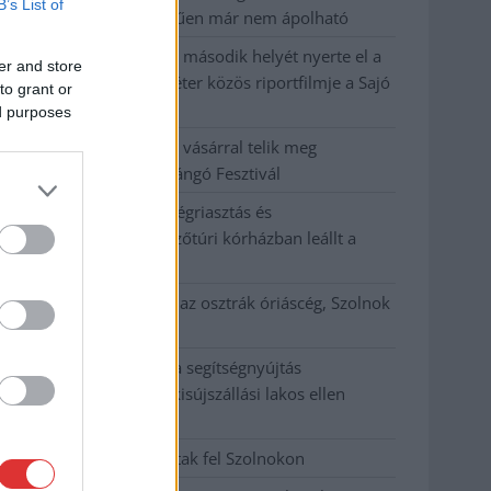
B’s List of
fák többsége szakszerűen már nem ápolható
A MÚOSZ sajtódíjának második helyét nyerte el a
er and store
Borsod24 és a Paraméter közös riportfilmje a Sajó
to grant or
szennyezéséről
ed purposes
Tánccal, zeneszóval és vásárral telik meg
Jászberény, indul a Csángó Fesztivál
Meghosszabbított hőségriasztás és
vízkorlátozások, a mezőtúri kórházban leállt a
klíma
Átszervezi működését az osztrák óriáscég, Szolnok
is érintett
Tragédiába torkollott a segítségnyújtás
elmulasztása, három kisújszállási lakos ellen
emeltek vádat
Hatalmas lángok csaptak fel Szolnokon