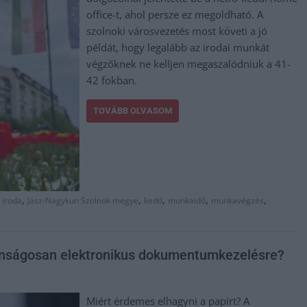
office-t, ahol persze ez megoldható. A
szolnoki városvezetés most követi a jó
példát, hogy legalább az irodai munkát
végzőknek ne kelljen megaszalódniuk a 41-
42 fokban.
TOVÁBB OLVASOM
,
,
,
,
,
,
iroda
Jász-Nagykun Szolnok megye
kedd
munkaidő
munkavégzés
tonságosan elektronikus dokumentumkezelésre?
Miért érdemes elhagyni a papírt? A