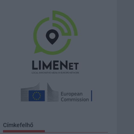
Címkefelhő