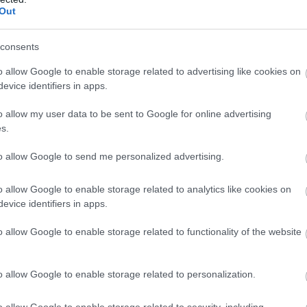
Out
,
,
,
,
,
,
,
nok megye
karbantartás
máv
menetrend
munkavégzés
Szolnok
Újszász
consents
o allow Google to enable storage related to advertising like cookies on
evice identifiers in apps.
ezdődnek Szolnok térségében
o allow my user data to be sent to Google for online advertising
s.
Szolnok önkormányzatának honlapja arról
tájékoztatta a lakosokat, hogy 2025. június
to allow Google to send me personalized advertising.
30-tól megkezdték a 400 kV-os távvezeték
oszloplábainak megerősítését a város
o allow Google to enable storage related to analytics like cookies on
közigazgatási területén. A munkálatok
evice identifiers in apps.
várhatóan szeptember végéig tartanak és
o allow Google to enable storage related to functionality of the website
összesen 537 oszlopláb kerül megerősítésre.
TOVÁBB OLVASOM
o allow Google to enable storage related to personalization.
o allow Google to enable storage related to security, including