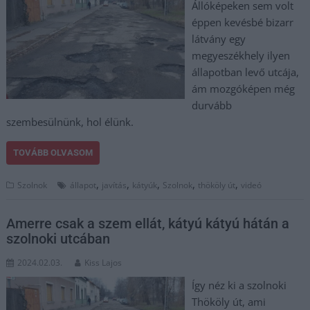
Állóképeken sem volt
éppen kevésbé bizarr
látvány egy
megyeszékhely ilyen
állapotban levő utcája,
ám mozgóképen még
durvább
szembesülnünk, hol élünk.
TOVÁBB OLVASOM
,
,
,
,
,
Szolnok
állapot
javítás
kátyúk
Szolnok
thököly út
videó
Amerre csak a szem ellát, kátyú kátyú hátán a
szolnoki utcában
2024.02.03.
Kiss Lajos
Így néz ki a szolnoki
Thököly út, ami