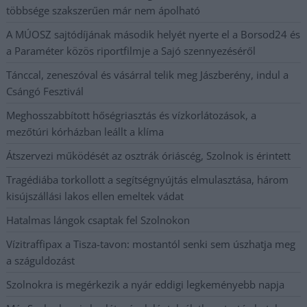
többsége szakszerűen már nem ápolható
A MÚOSZ sajtódíjának második helyét nyerte el a Borsod24 és
a Paraméter közös riportfilmje a Sajó szennyezéséről
Tánccal, zeneszóval és vásárral telik meg Jászberény, indul a
Csángó Fesztivál
Meghosszabbított hőségriasztás és vízkorlátozások, a
mezőtúri kórházban leállt a klíma
Átszervezi működését az osztrák óriáscég, Szolnok is érintett
Tragédiába torkollott a segítségnyújtás elmulasztása, három
kisújszállási lakos ellen emeltek vádat
Hatalmas lángok csaptak fel Szolnokon
Vízitraffipax a Tisza-tavon: mostantól senki sem úszhatja meg
a száguldozást
Szolnokra is megérkezik a nyár eddigi legkeményebb napja