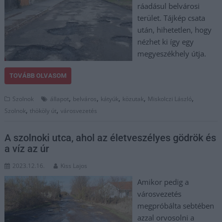
ráadásul belvárosi
terület. Tájkép csata
után, hihetetlen, hogy
nézhet ki így egy
megyeszékhely útja.
TOVÁBB OLVASOM
,
,
,
,
,
Szolnok
állapot
belváros
kátyúk
közutak
Miskolczi László
,
,
Szolnok
thököly út
városvezetés
A szolnoki utca, ahol az életveszélyes gödrök és
a víz az úr
2023.12.16.
Kiss Lajos
Amikor pedig a
városvezetés
megpróbálta sebtében
azzal orvosolni a