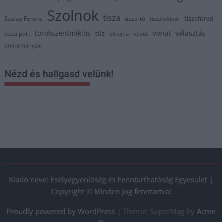
Szolnok
tisza
tiszafüred
Szalay Ferenc
tisza-tó
tiszaföldvár
törökszentmiklós
vonat
választás
tűz
tisza part
vasút
ukrajna
önkormányzat
Nézd és hallgasd velünk!
Kiadó neve: Esélyegyenlőség és Fenntarthatóság Egyesület |
Copyright © Minden jog fenntartva!
Proudly powered by WordPress
|
Theme: SuperMag by
Acme