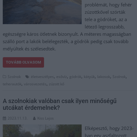
problémát, hogy fehér
zúzottkővel szórták
tele a gödröket, az a
létező legrosszabb,
egészségre káros ötletnek bizonyult. A méteres magasságban
szálló port a lakók belélegezték, a gödrök pedig csak tovább
mélyültek és szélesedtek.
TOVÁBB OLVASOM
,
,
,
,
,
,
Szolnok
életveszélyes
esővíz
gödrök
kátyúk
lakosok
Szolnok
,
,
teherautók
városvezetés
zúzott kő
A szolnokiak valóban csak ilyen minőségű
utcákat érdemelnek?
2023.11.13.
Kiss Lajos
Elképesztő, hogy 2023-
ban egy aszfaltozott