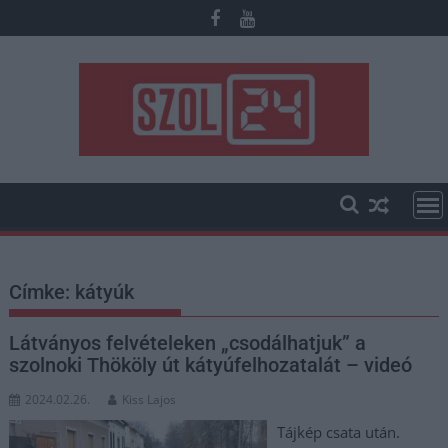
Skip
to
content
Címke:
kátyúk
Látványos felvételeken „csodálhatjuk” a
szolnoki Thököly út kátyúfelhozatalát – videó
2024.02.26.
Kiss Lajos
Tájkép csata után.