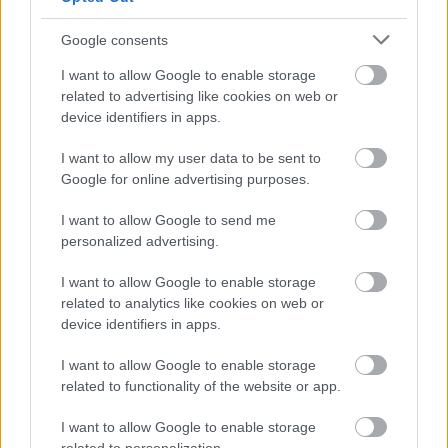
Sok volt az igazolatlan hiányzás, Pócs János fizetéslevonást
Google consents
kapott, más fideszesek még kevesebbet vittek haza
I want to allow Google to enable storage
A Szolnok megyei gazdák nagyon nem akarták a JÉGER
related to advertising like cookies on web or
device identifiers in apps.
további üzemeltetését
Csendélet 5.0: alig balesetveszélyes lépcső és remek
I want to allow my user data to be sent to
állapotban levő buszmegálló mutatja, hogy Szolnok mennyire
Google for online advertising purposes.
élhető város
I want to allow Google to send me
Pénteken újra csökken a benzin és a gázolaj ára is
personalized advertising.
Napokon belül megválasztja az új köztársasági elnököt az
I want to allow Google to enable storage
Országgyűlés
related to analytics like cookies on web or
device identifiers in apps.
Kiterjedt tüzek pusztítanak az országban, köztük Karcagon
Harmadfokú hőségriasztás az országban: Szolnokon klímát
I want to allow Google to enable storage
related to functionality of the website or app.
javítottak, helikoptereket is bevetettek a tüzeknél
A zárkában rosszul lett, elájult – ilyen körülményekről
I want to allow Google to enable storage