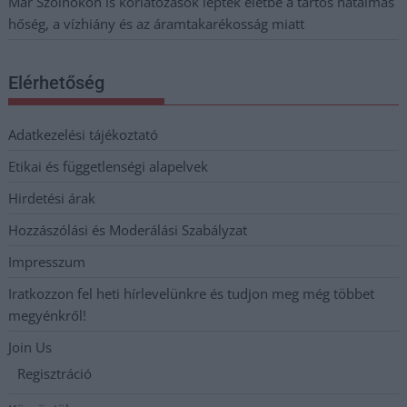
Már Szolnokon is korlátozások léptek életbe a tartós hatalmas
hőség, a vízhiány és az áramtakarékosság miatt
Elérhetőség
Adatkezelési tájékoztató
Etikai és függetlenségi alapelvek
Hirdetési árak
Hozzászólási és Moderálási Szabályzat
Impresszum
Iratkozzon fel heti hírlevelünkre és tudjon meg még többet
megyénkről!
Join Us
Regisztráció