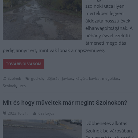
szolnoki utca ilyen
mértékben legyen
áldozata hosszú évek
elhanyagoltságának. A
néhány évvel ezelőtti
átmeneti megoldás
pedig annyit ért, mint vak lónak a napszemüveg.
TOVÁBB OLVASOM
,
,
,
,
,
,
Szolnok
gödrök
időjárás
javítás
kátyúk
kavics
megoldás
,
Szolnok
utca
Mit és hogy műveltek már megint Szolnokon?
2023.10.31.
Kiss Lajos
Döbbenetes alkotás
Szolnok belvárosában.