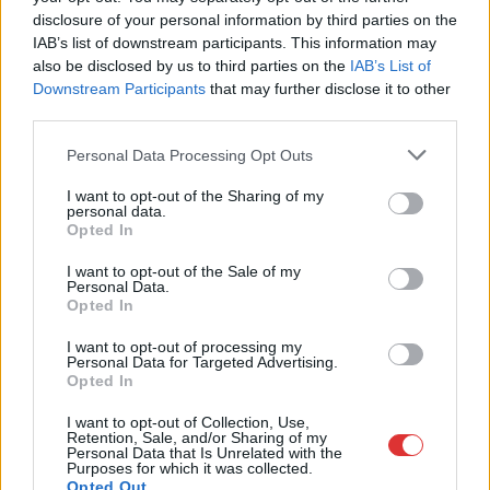
disclosure of your personal information by third parties on the
IAB’s list of downstream participants. This information may
also be disclosed by us to third parties on the
IAB’s List of
Downstream Participants
that may further disclose it to other
third parties.
Hírlevél feliratkozás
Please note that this website/app uses one or more Google
Personal Data Processing Opt Outs
services and may gather and store information including but
not limited to your visit or usage behaviour. You may click to
I want to opt-out of the Sharing of my
Adja meg keresztnevét:
Adja
personal data.
grant or deny consent to Google and its third-party tags to
meg e-mail címét:
Opted In
use your data for below specified purposes in below Google
Megismertem és elfogadom a
GDPR-szabályzat
ot
consent section.
I want to opt-out of the Sale of my
Personal Data.
Opted In
Nem szeretne lemaradni semmiről? Csak egy kattintás, és hírlevelünk a
I want to opt-out of processing my
Personal Data for Targeted Advertising.
legfrissebb információkkal és exkluzív tartalmakkal hétről hétre
Opted In
postaládájába érkezik!
I want to opt-out of Collection, Use,
Retention, Sale, and/or Sharing of my
Personal Data that Is Unrelated with the
A SZOL24 legfrissebb 24 cikke
Purposes for which it was collected.
Opted Out