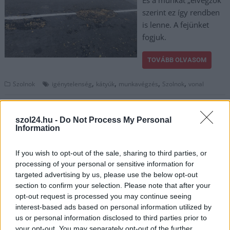
És a munkát „elvégzők”
szerint ez így rendben
is lenne. A fejünket
fogjuk.
TOVÁBB OLVASOM
,
,
,
,
Szolnok
igénytelenség
kátyúk
munkavégzés
Szolnok
vonal
szol24.hu -
Do Not Process My Personal
Information
If you wish to opt-out of the sale, sharing to third parties, or
processing of your personal or sensitive information for
targeted advertising by us, please use the below opt-out
section to confirm your selection. Please note that after your
opt-out request is processed you may continue seeing
interest-based ads based on personal information utilized by
us or personal information disclosed to third parties prior to
your opt-out. You may separately opt-out of the further