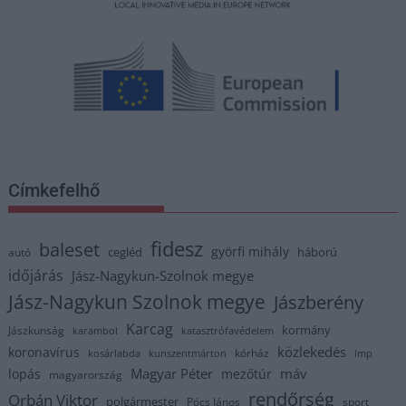
Címkefelhő
fidesz
baleset
györfi mihály
cegléd
háború
autó
időjárás
Jász-Nagykun-Szolnok megye
Jász-Nagykun Szolnok megye
Jászberény
Karcag
kormány
Jászkunság
karambol
katasztrófavédelem
közlekedés
koronavírus
kórház
kosárlabda
kunszentmárton
lmp
Magyar Péter
máv
lopás
mezőtúr
magyarország
rendőrség
Orbán Viktor
polgármester
Pócs János
sport