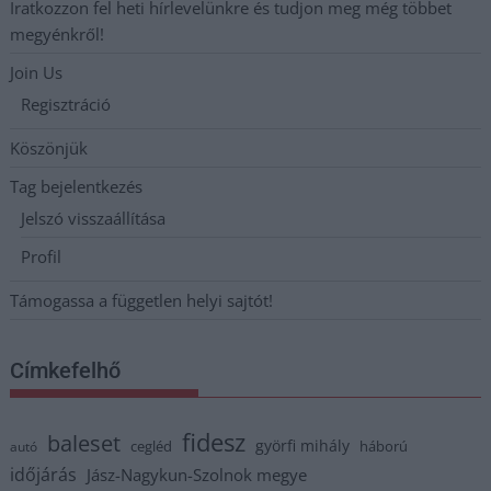
Iratkozzon fel heti hírlevelünkre és tudjon meg még többet
megyénkről!
Join Us
Regisztráció
Köszönjük
Tag bejelentkezés
Jelszó visszaállítása
Profil
Támogassa a független helyi sajtót!
Címkefelhő
fidesz
baleset
györfi mihály
cegléd
háború
autó
időjárás
Jász-Nagykun-Szolnok megye