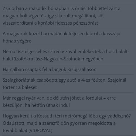
Zsinórban a második hónapban is óriási többlettel zárt a
magyar költségvetés, így sikerült megállítani, sőt
visszafordítani a korábbi fideszes pénzszórást
A magyarok közel harmadának teljesen kiürül a kasszája
hónap végére
Néma tisztelgéssel és szirénaszóval emlékeztek a hősi halált
halt tűzoltókra Jász-Nagykun-Szolnok megyében
Hajnalban csaptak fel a lángok Kisújszálláson
Szalagkorlátnak csapódott egy autó a 4-es főúton, Szajolnál
történt a baleset
Már reggel nyár van, de délután jöhet a fordulat – erre
készüljön, ha hétfőn útnak indul
Hogyan került a Kossuth téri metrómegállóba egy vaddisznó?
Odaúszott, majd a szárazföldön gyorsan megoldotta a
továbbiakat (VIDEÓVAL)