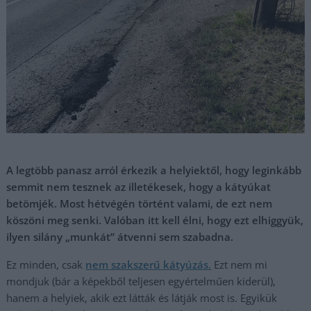
A legtöbb panasz arról érkezik a helyiektől, hogy leginkább
semmit nem tesznek az illetékesek, hogy a kátyúkat
betömjék. Most hétvégén történt valami, de ezt nem
köszöni meg senki. Valóban itt kell élni, hogy ezt elhiggyük,
ilyen silány „munkát” átvenni sem szabadna.
Ez minden, csak
nem szakszerű kátyúzás.
Ezt nem mi
mondjuk (bár a képekből teljesen egyértelműen kiderül),
hanem a helyiek, akik ezt látták és látják most is. Egyikük