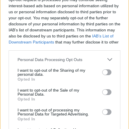
interest-based ads based on personal information utilized by
us or personal information disclosed to third parties prior to
your opt-out. You may separately opt-out of the further
disclosure of your personal information by third parties on the
IAB’s list of downstream participants. This information may
2026.08.07.
Horváth Zsolt
also be disclosed by us to third parties on the
IAB’s List of
Downstream Participants
that may further disclose it to other
Györfi Mihály több tucat vállalkozással egyeztetett
third parties.
a kerékpárgyár dolgozóinak megsegítéséről
Rövid idő alatt számos vállalkozás jelezte, hogy segítene
Please note that this website/app uses one or more Google
Personal Data Processing Opt Outs
azoknak a munkavállalóknak, akik a tószegi kerékpárgyár
services and may gather and store information including but
not limited to your visit or usage behaviour. You may click to
I want to opt-out of the Sharing of my
bezárása...
personal data.
grant or deny consent to Google and its third-party tags to
Szolnok
Opted In
use your data for below specified purposes in below Google
consent section.
I want to opt-out of the Sale of my
Personal Data.
Opted In
I want to opt-out of processing my
Personal Data for Targeted Advertising.
Opted In