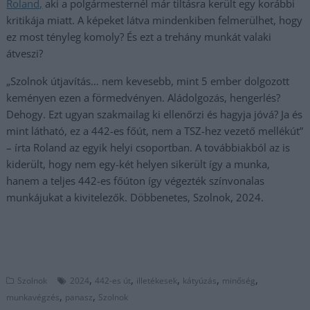
Roland,
aki a polgármesternél már tiltásra került egy korábbi
kritikája miatt. A képeket látva mindenkiben felmerülhet, hogy
ez most tényleg komoly? És ezt a trehány munkát valaki
átveszi?
„Szolnok útjavítás… nem kevesebb, mint 5 ember dolgozott
keményen ezen a förmedvényen. Aládolgozás, hengerlés?
Dehogy. Ezt ugyan szakmailag ki ellenőrzi és hagyja jóvá? Ja és
mint látható, ez a 442-es főút, nem a TSZ-hez vezető mellékút”
– írta Roland az egyik helyi csoportban. A továbbiakból az is
kiderült, hogy nem egy-két helyen sikerült így a munka,
hanem a teljes 442-es főúton így végezték színvonalas
munkájukat a kivitelezők. Döbbenetes, Szolnok, 2024.
,
,
,
,
,
Szolnok
2024
442-es út
illetékesek
kátyúzás
minőség
,
,
munkavégzés
panasz
Szolnok