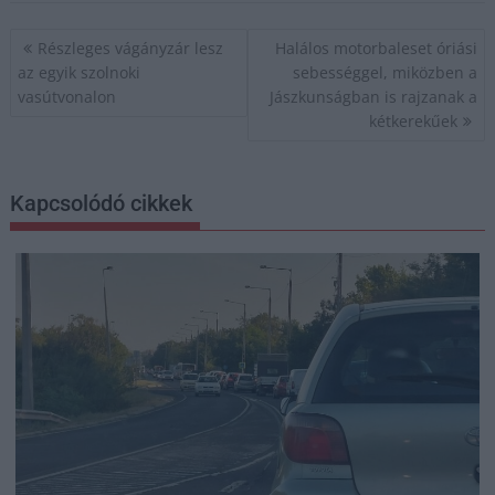
Bejegyzés
Részleges vágányzár lesz
Halálos motorbaleset óriási
navigáció
az egyik szolnoki
sebességgel, miközben a
vasútvonalon
Jászkunságban is rajzanak a
kétkerekűek
Kapcsolódó cikkek