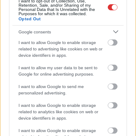
I want to opt-out of Collection, Use,
Retention, Sale, and/or Sharing of my
Personal Data that Is Unrelated with the
Purposes for which it was collected.
Opted Out
Google consents
I want to allow Google to enable storage
related to advertising like cookies on web or
device identifiers in apps.
Hírlevél feliratkozás
I want to allow my user data to be sent to
Google for online advertising purposes.
Adja meg keresztnevét:
Adja
I want to allow Google to send me
meg e-mail címét:
personalized advertising.
Megismertem és elfogadom a
GDPR-szabályzat
ot
I want to allow Google to enable storage
related to analytics like cookies on web or
device identifiers in apps.
Nem szeretne lemaradni semmiről? Csak egy kattintás, és hírlevelünk a
legfrissebb információkkal és exkluzív tartalmakkal hétről hétre
I want to allow Google to enable storage
postaládájába érkezik!