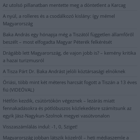
Az utolsó pillanatban mentette meg a döntetlent a Karcag
A nyúl, a rolleres és a csodálkozó kislány: így mémel
Magyarország
Baka András egy hónapja még a Tiszától független államfőről
beszélt – most elfogadta Magyar Péterék felkérését
Drágább lett Magyarország, de vajon jobb is? – kemény kritika
a hazai turizmusról
A Tisza Párt Dr. Baka Andrást jelöli köztársasági elnöknek
Óriási, több mint két méteres harcsát fogott a Tiszán a 13 éves
fiú (VIDEÓVAL)
Hétfőn kezdik, csütörtökön végeznek – lezárás miatt
fennakadásokra és pótlóbuszos közlekedésre számítsunk az
egyik Jász-Nagykun-Szolnok megyei vasútvonalon
Visszaszámlálás indul: -1, 0, Sziget!
Magyarország jobban látszik közelről – heti médiaszemle a