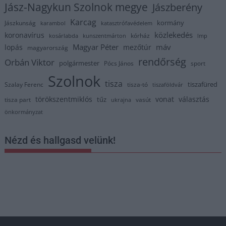
Jász-Nagykun Szolnok megye
Jászberény
Karcag
kormány
Jászkunság
karambol
katasztrófavédelem
közlekedés
koronavírus
kórház
kosárlabda
kunszentmárton
lmp
Magyar Péter
máv
lopás
mezőtúr
magyarország
rendőrség
Orbán Viktor
polgármester
Pócs János
sport
Szolnok
tisza
tiszafüred
Szalay Ferenc
tisza-tó
tiszaföldvár
törökszentmiklós
vonat
választás
tűz
tisza part
vasút
ukrajna
önkormányzat
Nézd és hallgasd velünk!