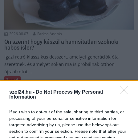
2026.08.07.
Farkas András
Ön szerint hogy készül a hamisítatlan szolnoki
habos isler?
Igazi retró klasszikus desszert, amelyet generációk óta
szeretnek, és amelyet sokan ma is próbálnak otthon
újraalkotni....
Szolnok
szol24.hu -
Do Not Process My Personal
Information
If you wish to opt-out of the sale, sharing to third parties, or
processing of your personal or sensitive information for
targeted advertising by us, please use the below opt-out
section to confirm your selection. Please note that after your
opt-out request is processed you may continue seeing