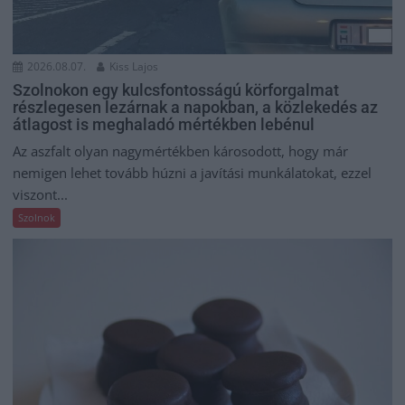
2026.08.07.
Kiss Lajos
Szolnokon egy kulcsfontosságú körforgalmat
részlegesen lezárnak a napokban, a közlekedés az
átlagost is meghaladó mértékben lebénul
Az aszfalt olyan nagymértékben károsodott, hogy már
nemigen lehet tovább húzni a javítási munkálatokat, ezzel
viszont...
Szolnok