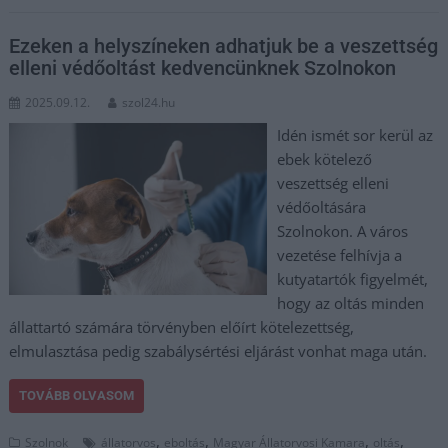
Ezeken a helyszíneken adhatjuk be a veszettség
elleni védőoltást kedvencünknek Szolnokon
2025.09.12.
szol24.hu
Idén ismét sor kerül az
ebek kötelező
veszettség elleni
védőoltására
Szolnokon. A város
vezetése felhívja a
kutyatartók figyelmét,
hogy az oltás minden
állattartó számára törvényben előírt kötelezettség,
elmulasztása pedig szabálysértési eljárást vonhat maga után.
TOVÁBB OLVASOM
,
,
,
,
Szolnok
állatorvos
eboltás
Magyar Állatorvosi Kamara
oltás