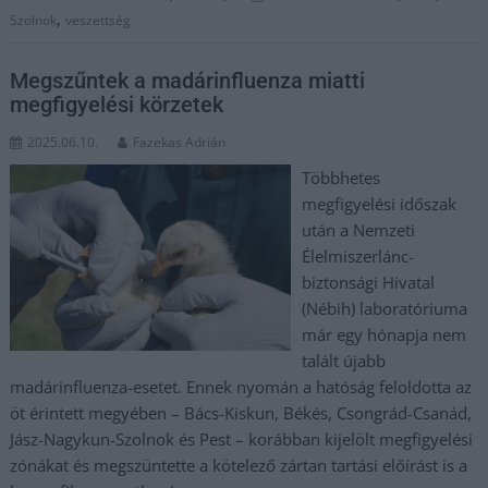
,
Szolnok
veszettség
Megszűntek a madárinfluenza miatti
megfigyelési körzetek
2025.06.10.
Fazekas Adrián
Többhetes
megfigyelési időszak
után a Nemzeti
Élelmiszerlánc-
biztonsági Hivatal
(Nébih) laboratóriuma
már egy hónapja nem
talált újabb
madárinfluenza-esetet. Ennek nyomán a hatóság feloldotta az
öt érintett megyében – Bács-Kiskun, Békés, Csongrád-Csanád,
Jász-Nagykun-Szolnok és Pest – korábban kijelölt megfigyelési
zónákat és megszüntette a kötelező zártan tartási előírást is a