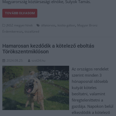
Magyarország köztársasági elnöke, Sulyok Tamás.
TOVÁBB OLVASOM
,
,
JNSZ megyei hírek
állatorvos
koska gábor
Magyar Bronz
,
Érdemkereszt
tiszafüred
Hamarosan kezdődik a kötelező eboltás
Törökszentmiklóson
2024.08.25.
szol24.hu
Az országos rendelet
szerint minden 3
hónaposnál idősebb
kutyát köteles
beoltatni, valamint
féregteleníttetni a
gazdája. Napokon belül
elkezdődik a kötelező