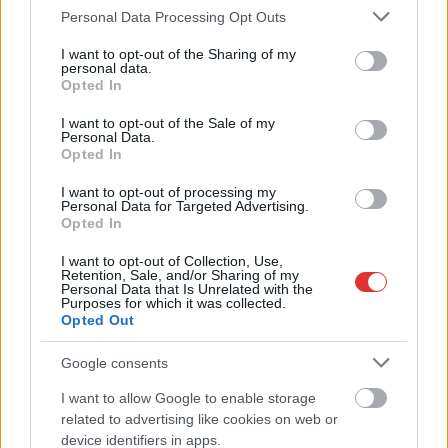
Please note that this website/app uses one or more Google
Personal Data Processing Opt Outs
tenyésztett hetven
services and may gather and store information including but
kiskutya hangszálát
not limited to your visit or usage behaviour. You may click to
I want to opt-out of the Sharing of my
personal data.
műtéti úton kivágató
grant or deny consent to Google and its third-party tags to
Opted In
34 éves karcagi férfi az
use your data for below specified purposes in below Google
elsőfokú, felfüggesztett
consent section.
I want to opt-out of the Sale of my
Personal Data.
börtönbüntetés mellett
Opted In
döntő ítélete másodfokon módosításra került, a Karcagi
Járásbíróság 1 év 7 hónap végrehajtandó szabadságvesztésre
I want to opt-out of processing my
Personal Data for Targeted Advertising.
ítélte. Ezzel az ügy jogerősen befejeződött, az orvos hollétéről
Opted In
azonban továbbra sem tud semmit a rendőrség. Az
állatvédelmi berkekben több okból is nagy visszhangot keltett
I want to opt-out of Collection, Use,
Retention, Sale, and/or Sharing of my
az ügy, egyrészt különös kegyetlenségről tesz tanúbizonyságot
Personal Data that Is Unrelated with the
Purposes for which it was collected.
az, aki, csak azért, hogy a szaporítótelepén ne ugassanak a
Opted Out
kiskutyák, inkább egyesével kivágatja a hangszálaikat,
másrészt, végre nem felfüggesztett…
Google consents
I want to allow Google to enable storage
TOVÁBB OLVASOM
related to advertising like cookies on web or
device identifiers in apps.