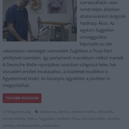
szerepvállalás után
ismét teljes állásban
állatorvosként dolgozik
Hadházy Ákos. Az
egykori független
országgyűlési
képviselő az idei
választáson vereséget szenvedett Zuglóban a Tisza Párt
jelöltjével szemben, így parlamenti mandátum nélkül maradt.
A Deutsche Welle riportjában azonban világossá tette, bár
visszatért eredeti hivatásához, a közéletet továbbra is
figyelemmel kíséri, és bizonyos ügyekben a jövőben is
megszólalhat.
TOVÁBB OLVASOM
,
,
,
,
Magyarország
állatorvos
börtön
deutsche welle
elkövetők
,
,
,
,
,
,
elszámoltatás
fidesz
fuggetlen
Hadházy Ákos
kormányváltás
közélet
,
,
politika
rendszerváltás
szekszárd