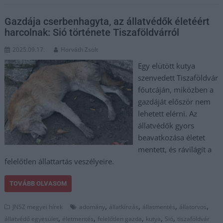
Gazdája cserbenhagyta, az állatvédők életéért
harcolnak: Sió története Tiszaföldvárról
2025.09.17.
Horváth Zsolt
Egy elütött kutya
szenvedett Tiszaföldvár
főutcáján, miközben a
gazdáját először nem
lehetett elérni. Az
állatvédők gyors
beavatkozása életet
mentett, és rávilágít a
felelőtlen állattartás veszélyeire.
TOVÁBB OLVASOM
,
,
,
,
JNSZ megyei hírek
adomány
állatkínzás
állatmentés
állatorvos
,
,
,
,
,
állatvédő egyesület
életmentés
felelőtlen gazda
kutya
Sió
tiszaföldvár