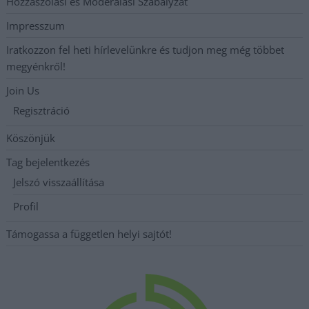
Hozzászólási és Moderálási Szabályzat
Impresszum
Iratkozzon fel heti hírlevelünkre és tudjon meg még többet
megyénkről!
Join Us
Regisztráció
Köszönjük
Tag bejelentkezés
Jelszó visszaállítása
Profil
Támogassa a független helyi sajtót!