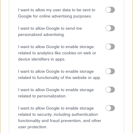
,
,
,
JNSZ megyei hírek
állatkínzás
állatorvos
Karcag
kutya
I want to allow my user data to be sent to
Nagy bunyó az állatorvosi rendelőben,
Google for online advertising purposes.
egymásnak esett az asszisztens, a gazdi és a
I want to allow Google to send me
doktor
personalized advertising.
2022.10.23.
Kiss Lajos
I want to allow Google to enable storage
Döbbenetes történet,
related to analytics like cookies on web or
amelynek részleteire
device identifiers in apps.
természetesen
máshogy emlékszik a
I want to allow Google to enable storage
related to functionality of the website or app.
három érintett fél. A
sértődött gazdi a
I want to allow Google to enable storage
földhöz vágta a
related to personalization.
pénztárgépet, miután
nem volt képes a megbeszélt időpontra odaérni. Innentől
I want to allow Google to enable storage
pedig már csak az erőszak maradt. Burleszk filmbe illő
related to security, including authentication
jelenetsor játszódott le egy VIII. kerületi állatorvosi
functionality and fraud prevention, and other
user protection.
rendelőben. A főszereplők: az állatorvos, az asszisztensnője,