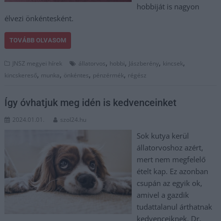
hobbiját is nagyon
élvezi önkéntesként.
TOVÁBB OLVASOM
,
,
,
,
JNSZ megyei hírek
állatorvos
hobbi
Jászberény
kincsek
,
,
,
,
kincskereső
munka
önkéntes
pénzérmék
régész
Így óvhatjuk meg idén is kedvenceinket
2024.01.01.
szol24.hu
Sok kutya kerül
állatorvoshoz azért,
mert nem megfelelő
ételt kap. Ez azonban
csupán az egyik ok,
amivel a gazdik
tudattalanul árthatnak
kedvenceiknek. Dr.