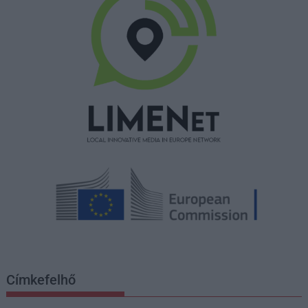
Címkefelhő