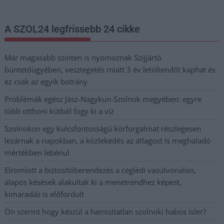
A SZOL24 legfrissebb 24 cikke
Már magasabb szinten is nyomoznak Szijjártó
büntetőügyében, vesztegetés miatt 3 év letöltendőt kaphat és
ez csak az egyik botrány
Problémák egész Jász-Nagykun-Szolnok megyében: egyre
több otthoni kútból fogy ki a víz
Szolnokon egy kulcsfontosságú körforgalmat részlegesen
lezárnak a napokban, a közlekedés az átlagost is meghaladó
mértékben lebénul
Elromlott a biztosítóberendezés a ceglédi vasútvonalon,
alapos késések alakultak ki a menetrendhez képest,
kimaradás is előfordult
Ön szerint hogy készül a hamisítatlan szolnoki habos isler?