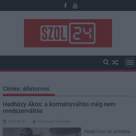
Skip
to
content
Címke:
állatorvos
Hadházy Ákos: a kormányváltás még nem
rendszerváltás
2026.06.01.
Vásárhelyi Gabriella
Közel húsz év politikai