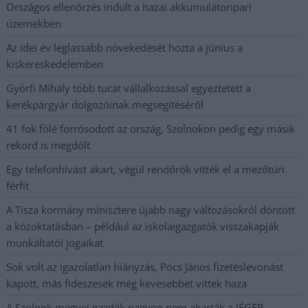
Országos ellenőrzés indult a hazai akkumulátoripari
üzemekben
Az idei év leglassabb növekedését hozta a június a
kiskereskedelemben
Györfi Mihály több tucat vállalkozással egyeztetett a
kerékpárgyár dolgozóinak megsegítéséről
41 fok fölé forrósodott az ország, Szolnokon pedig egy másik
rekord is megdőlt
Egy telefonhívást akart, végül rendőrök vitték el a mezőtúri
férfit
A Tisza kormány minisztere újabb nagy változásokról döntött
a közoktatásban – például az iskolaigazgatók visszakapják
munkáltatói jogaikat
Sok volt az igazolatlan hiányzás, Pócs János fizetéslevonást
kapott, más fideszesek még kevesebbet vittek haza
A Szolnok megyei gazdák nagyon nem akarták a JÉGER