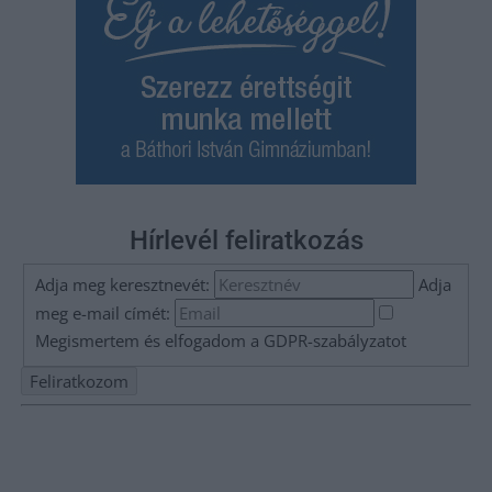
Hírlevél feliratkozás
Adja meg keresztnevét:
Adja
meg e-mail címét:
Megismertem és elfogadom a
GDPR-szabályzat
ot
Nem szeretne lemaradni semmiről? Csak egy kattintás, és hírlevelünk a
legfrissebb információkkal és exkluzív tartalmakkal hétről hétre
postaládájába érkezik!