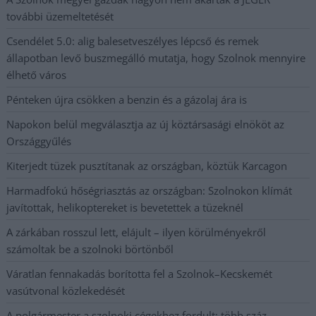
további üzemeltetését
Csendélet 5.0: alig balesetveszélyes lépcső és remek
állapotban levő buszmegálló mutatja, hogy Szolnok mennyire
élhető város
Pénteken újra csökken a benzin és a gázolaj ára is
Napokon belül megválasztja az új köztársasági elnököt az
Országgyűlés
Kiterjedt tüzek pusztítanak az országban, köztük Karcagon
Harmadfokú hőségriasztás az országban: Szolnokon klímát
javítottak, helikoptereket is bevetettek a tüzeknél
A zárkában rosszul lett, elájult – ilyen körülményekről
számoltak be a szolnoki börtönből
Váratlan fennakadás borította fel a Szolnok–Kecskemét
vasútvonal közlekedését
A polgármester a szolnoki cégekhez fordult: több száz