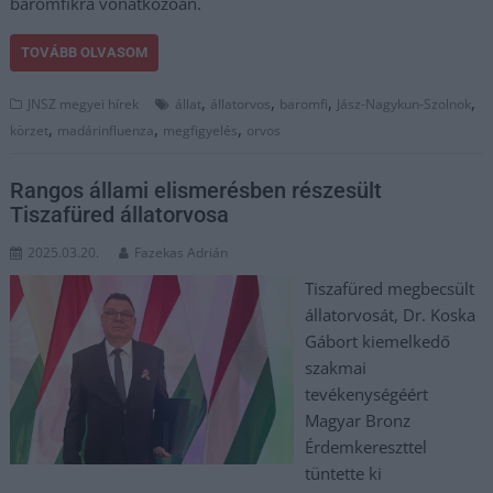
baromfikra vonatkozóan.
TOVÁBB OLVASOM
,
,
,
,
JNSZ megyei hírek
állat
állatorvos
baromfi
Jász-Nagykun-Szolnok
,
,
,
körzet
madárinfluenza
megfigyelés
orvos
Rangos állami elismerésben részesült
Tiszafüred állatorvosa
2025.03.20.
Fazekas Adrián
Tiszafüred megbecsült
állatorvosát, Dr. Koska
Gábort kiemelkedő
szakmai
tevékenységéért
Magyar Bronz
Érdemkereszttel
tüntette ki