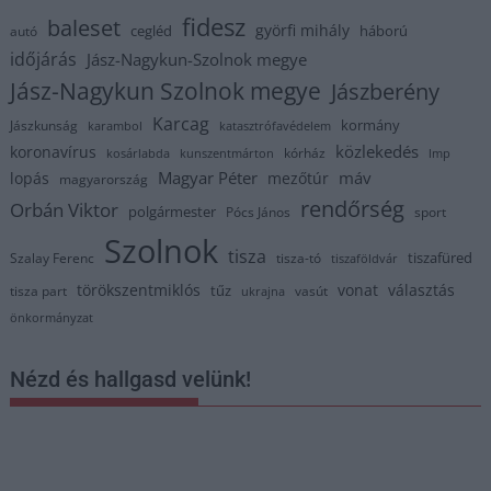
fidesz
baleset
györfi mihály
cegléd
háború
autó
időjárás
Jász-Nagykun-Szolnok megye
Jász-Nagykun Szolnok megye
Jászberény
Karcag
kormány
Jászkunság
karambol
katasztrófavédelem
közlekedés
koronavírus
kórház
kosárlabda
kunszentmárton
lmp
Magyar Péter
máv
lopás
mezőtúr
magyarország
rendőrség
Orbán Viktor
polgármester
Pócs János
sport
Szolnok
tisza
tiszafüred
Szalay Ferenc
tisza-tó
tiszaföldvár
törökszentmiklós
vonat
választás
tűz
tisza part
vasút
ukrajna
önkormányzat
Nézd és hallgasd velünk!