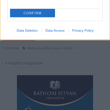
egy gazdi, és az ő két kilós Yorkshire terrier kutyája, Turbó. Az
élet írta történet vége senki számára sem happy end, a
legrosszabbul azonban Turbó járt, kitört tejfoggal távozott a
CONFIRM
rendelőből. A fogvesztést, veszekedés, verekedés, szitkozódás,
majd bilincselés előzte…
Data Deletion
Data Access
Privacy Policy
TOVÁBB OLVASOM
,
,
,
Kék hírek
állatorvos
balhé
bunyó
rendelő
Bejegyzés
Régebbi bejegyzések
navigáció