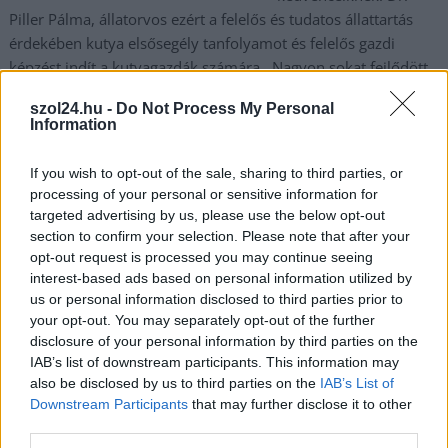
Piller Pálma, állatorvos ezért a felelős és tudatos állattartás
érdekében kutya elsősegély tanfolyamot és felelős gazdi
képzést indít a kutyagazdák számára. Nagyon sokat fejlődött
a hazai állattartó kultúra az elmúlt években, azonban még
szol24.hu -
Do Not Process My Personal
mindig sok a véletlen mérgezés, az elkerülhető baleset, és a
Information
megelőzés terén is van hova fejlődni. Sok kutya ugyanis azért
kerül állatorvoshoz, mert nem a számára megfelelő ételt
If you wish to opt-out of the sale, sharing to third parties, or
kapta, vagy mert a gazdi nem…
processing of your personal or sensitive information for
targeted advertising by us, please use the below opt-out
TOVÁBB OLVASOM
section to confirm your selection. Please note that after your
opt-out request is processed you may continue seeing
,
,
Magyarország
állatorvos
állattartás
kutya
interest-based ads based on personal information utilized by
us or personal information disclosed to third parties prior to
your opt-out. You may separately opt-out of the further
Még mindig nincs meg a több tucatnyi kiskutya
disclosure of your personal information by third parties on the
hangszálát átvágó orvos
IAB’s list of downstream participants. This information may
also be disclosed by us to third parties on the
IAB’s List of
2023.11.06.
Fazekas Adrián
Downstream Participants
that may further disclose it to other
A Szol24 is beszámolt
third parties.
róla, hogy az általa