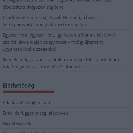
elbocsátott dolgozón segítene
Csődbe ment a tószegi Accell Hunland, a hazai
kerékpárgyártás meghatározó szereplője
Egyszer fent, egyszer lent, így festett a Duna a két évvel
ezelőtti árvíz idején és így most – fotógyűjtemény
ugyanazokból a szögekből
Ilyenek eddig a tapasztalatok a vendégektől – a hőhullám
miatt ingyenes a strandolás Szolnokon
Elérhetőség
Adatkezelési tájékoztató
Etikai és függetlenségi alapelvek
Hirdetési árak