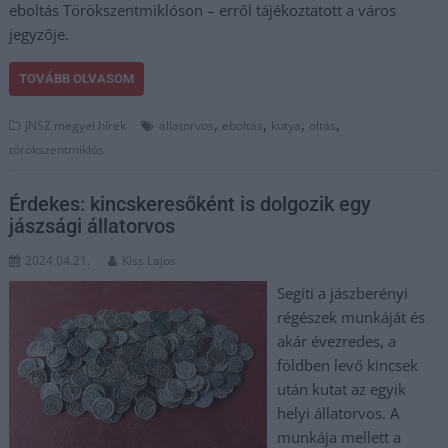
eboltás Törökszentmiklóson – erről tájékoztatott a város
jegyzője.
TOVÁBB OLVASOM
,
,
,
,
JNSZ megyei hírek
állatorvos
eboltás
kutya
oltás
törökszentmiklós
Érdekes: kincskeresőként is dolgozik egy
jászsági állatorvos
2024.04.21.
Kiss Lajos
Segíti a jászberényi
régészek munkáját és
akár évezredes, a
földben levő kincsek
után kutat az egyik
helyi állatorvos. A
munkája mellett a