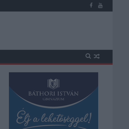
n, vesztegetés miatt 3 év letöltendőt kaphat és ez csak az egyi