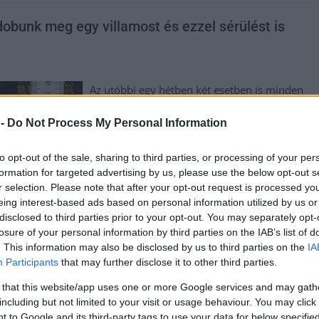
dobunk meg egy villamost és ezzel sérülést is
Az utóbbi egy hétben két esetben is minden
előzmény nélkül kővel dobáltak meg egy-
 -
Do Not Process My Personal Information
egy villamost a fővárosban. Mindkét esetben
megsérült a jármű (szerencsére utas nem
sérült meg), az okozott kár esetenként
to opt-out of the sale, sharing to third parties, or processing of your per
formation for targeted advertising by us, please use the below opt-out s
félmillió forint. Mindkét elkövetőt elkapták a
r selection. Please note that after your opt-out request is processed y
rendőrök. A 19-es villamos egyik utasa
eing interest-based ads based on personal information utilized by us or
2021. december 24-én 9 óra körül jelezte a
disclosed to third parties prior to your opt-out. You may separately opt-
jármű vezetőjének, hogy a Gellért-hegynél
losure of your personal information by third parties on the IAB’s list of
egy férfi a mozgó szerelvényt megdobta egy
. This information may also be disclosed by us to third parties on the
IA
kővel. Az eset során nem sérült meg senki,
Participants
that may further disclose it to other third parties.
viszont a villamos egyik ajtóüvege
 that this website/app uses one or more Google services and may gath
végigrepedt; így mintegy félmillió forintos
including but not limited to your visit or usage behaviour. You may click 
kár keletkezett – írja honlapján a rendőrség.
 to Google and its third-party tags to use your data for below specifi