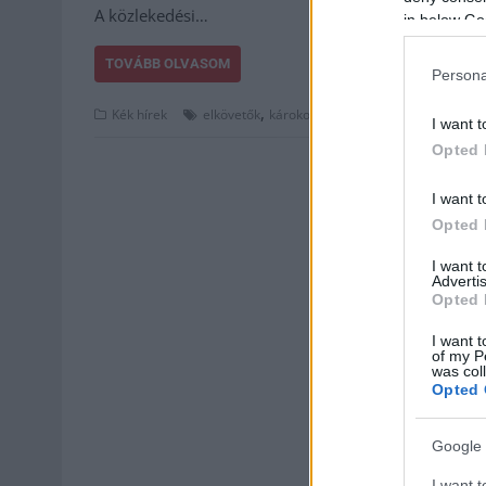
A közlekedési…
in below Go
TOVÁBB OLVASOM
Persona
,
,
,
,
Kék hírek
elkövetők
károkozás
kődobálás
sérülés
vil
I want t
Opted 
I want t
Opted 
I want 
Advertis
Opted 
I want t
of my P
was col
Opted 
Google 
I want t