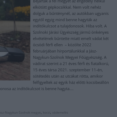
Bejárták a fél megyét az engedély nélkül
elkötött gépkocsikkal. Nem volt nehéz
dolguk a bűnténynél, az autókban ugyanis
egytől egyig mind benne hagyták az
indítókulcsot a tulajdonosok. Hiba volt. A
Szolnoki Járási Ügyészség jármű önkényes
elvételének bűntette miatt emelt vádat két
öcsödi férfi ellen – közölte 2022
februárjában hírportálunkkal a Jász-
Nagykun-Szolnok Megyei Főügyészség. A
vádirat szerint a 21 éves férfi és fiatalkorú,
15 éves társa 2021. szeptember 11-én,
sötétedés után az utcákat rótta, amikor
felfigyeltek az egyik ház előtti kocsibeállón
onosa az indítókulcsot is benne hagyta.…
,
,
ász-Nagykun-Szolnok megye
kocsi
vádemelés