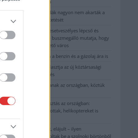
kevesebbet vittek haza
A Szolnok megyei gazdák nagyon nem akarták a
JÉGER további üzemeltetését
Csendélet 5.0: alig balesetveszélyes lépcső és
remek állapotban levő buszmegálló mutatja, hogy
Szolnok mennyire élhető város
Pénteken újra csökken a benzin és a gázolaj ára is
Napokon belül megválasztja az új köztársasági
elnököt az Országgyűlés
Kiterjedt tüzek pusztítanak az országban, köztük
Karcagon
Harmadfokú hőségriasztás az országban:
Szolnokon klímát javítottak, helikoptereket is
bevetettek a tüzeknél
A zárkában rosszul lett, elájult – ilyen
körülményekről számoltak be a szolnoki börtönből