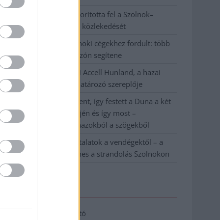
Váratlan fennakadás borította fel a Szolnok–
Kecskemét vasútvonal közlekedését
A polgármester a szolnoki cégekhez fordult: több
száz elbocsátott dolgozón segítene
Csődbe ment a tószegi Accell Hunland, a hazai
kerékpárgyártás meghatározó szereplője
Egyszer fent, egyszer lent, így festett a Duna a két
évvel ezelőtti árvíz idején és így most –
fotógyűjtemény ugyanazokból a szögekből
Ilyenek eddig a tapasztalatok a vendégektől – a
hőhullám miatt ingyenes a strandolás Szolnokon
Elérhetőség
Adatkezelési tájékoztató