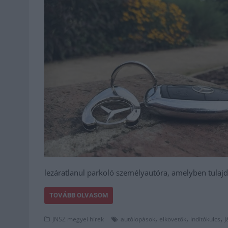
lezáratlanul parkoló személyautóra, amelyben tulajd
TOVÁBB OLVASOM
,
,
,
JNSZ megyei hírek
autólopások
elkövetők
indítókulcs
J