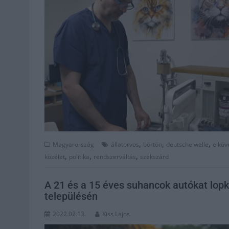
,
,
,
Magyarország
állatorvos
börtön
deutsche welle
elköv
,
,
,
közélet
politika
rendszerváltás
szekszárd
A 21 és a 15 éves suhancok autókat lo
településén
2022.02.13.
Kiss Lajos