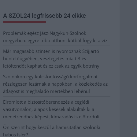
A SZOL24 legfrissebb 24 cikke
Problémák egész Jász-Nagykun-Szolnok
megyében: egyre több otthoni kútból fogy ki a víz
Már magasabb szinten is nyomoznak Szijjártó
büntetőügyében, vesztegetés miatt 3 év
letöltendőt kaphat és ez csak az egyik botrány
Szolnokon egy kulcsfontosságú körforgalmat
részlegesen lezárnak a napokban, a közlekedés az
átlagost is meghaladó mértékben lebénul
Elromlott a biztosítóberendezés a ceglédi
vasútvonalon, alapos késések alakultak ki a
menetrendhez képest, kimaradás is előfordult
Ön szerint hogy készül a hamisítatlan szolnoki
habos isler?