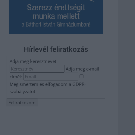
Hírlevél feliratkozás
Adja meg keresztnevét:
Adja meg e-mail
címét:
Megismertem és elfogadom a
GDPR-
szabályzat
ot
Nem szeretne lemaradni semmiről? Csak egy kattintás, és
hírlevelünk a legfrissebb információkkal és exkluzív
tartalmakkal hétről hétre postaládájába érkezik!