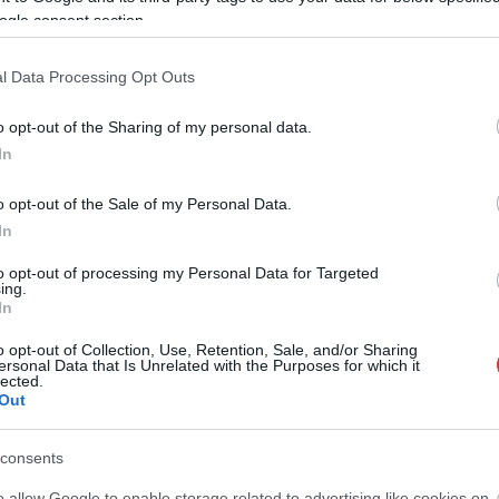
ogle consent section.
l Data Processing Opt Outs
lamos
o opt-out of the Sharing of my personal data.
In
o opt-out of the Sale of my Personal Data.
In
to opt-out of processing my Personal Data for Targeted
ing.
In
o opt-out of Collection, Use, Retention, Sale, and/or Sharing
ersonal Data that Is Unrelated with the Purposes for which it
lected.
Out
consents
o allow Google to enable storage related to advertising like cookies on