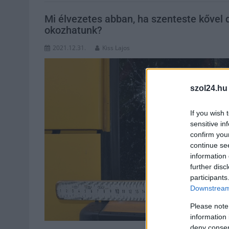
Mi élvezetes abban, ha szenteste kővel 
okozhatunk?
2021.12.31.
Kiss Lajos
szol24.hu
If you wish 
sensitive in
confirm you
continue se
information 
further disc
participants
Downstream 
Please note
information 
deny consent