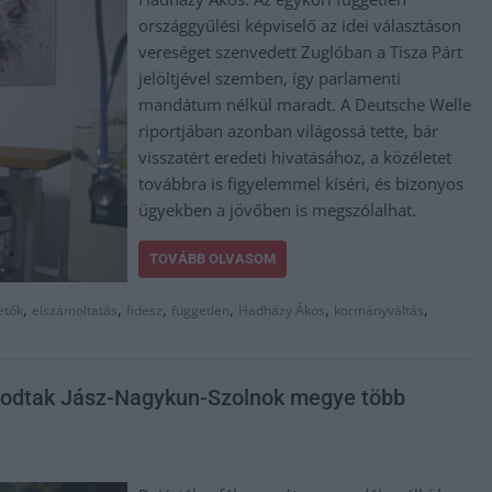
országgyűlési képviselő az idei választáson
vereséget szenvedett Zuglóban a Tisza Párt
jelöltjével szemben, így parlamenti
mandátum nélkül maradt. A Deutsche Welle
riportjában azonban világossá tette, bár
visszatért eredeti hivatásához, a közéletet
továbbra is figyelemmel kíséri, és bizonyos
ügyekben a jövőben is megszólalhat.
TOVÁBB OLVASOM
,
,
,
,
,
,
etők
elszámoltatás
fidesz
fuggetlen
Hadházy Ákos
kormányváltás
pkodtak Jász-Nagykun-Szolnok megye több