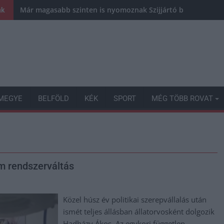
Már magasabb szinten is nyomoznak Szijjártó büntetőügyébe
nk
MEGYE
BELFÖLD
KÉK
SPORT
MÉG TÖBB ROVAT
m rendszerváltás
Közel húsz év politikai szerepvállalás után
ismét teljes állásban állatorvosként dolgozik
Hadházy Ákos. Az egykori független