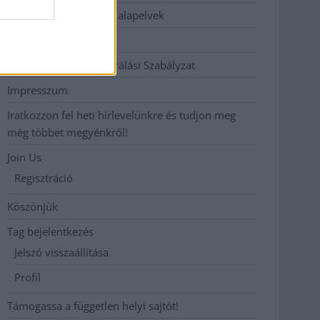
Etikai és függetlenségi alapelvek
Hirdetési árak
Hozzászólási és Moderálási Szabályzat
Impresszum
Iratkozzon fel heti hírlevelünkre és tudjon meg
még többet megyénkről!
Join Us
Regisztráció
Köszönjük
Tag bejelentkezés
Jelszó visszaállítása
Profil
Támogassa a független helyi sajtót!