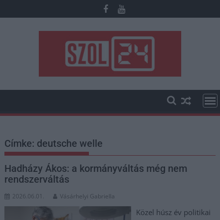
Skip
to
content
Címke:
deutsche welle
Hadházy Ákos: a kormányváltás még nem
rendszerváltás
2026.06.01.
Vásárhelyi Gabriella
Közel húsz év politikai