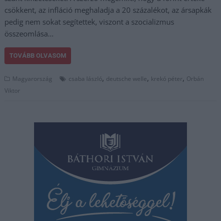
csökkent, az infláció meghaladja a 20 százalékot, az ársapkák
pedig nem sokat segítettek, viszont a szocializmus
összeomlása…
TOVÁBB OLVASOM
,
,
,
Magyarország
csaba lászló
deutsche welle
krekó péter
Orbán
Viktor