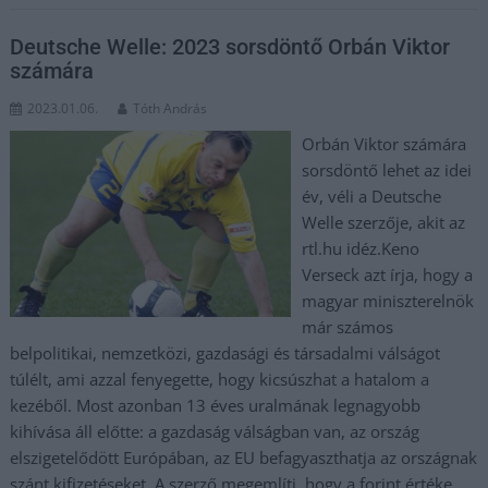
Deutsche Welle: 2023 sorsdöntő Orbán Viktor
számára
2023.01.06.
Tóth András
Orbán Viktor számára
sorsdöntő lehet az idei
év, véli a Deutsche
Welle szerzője, akit az
rtl.hu idéz.Keno
Verseck azt írja, hogy a
magyar miniszterelnök
már számos
belpolitikai, nemzetközi, gazdasági és társadalmi válságot
túlélt, ami azzal fenyegette, hogy kicsúszhat a hatalom a
kezéből. Most azonban 13 éves uralmának legnagyobb
kihívása áll előtte: a gazdaság válságban van, az ország
elszigetelődött Európában, az EU befagyaszthatja az országnak
szánt kifizetéseket. A szerző megemlíti, hogy a forint értéke