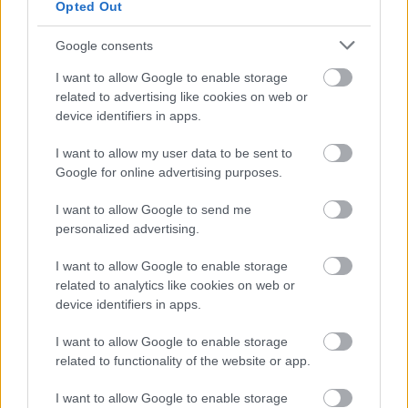
Opted Out
miatt ingyenes a strandolás Szolnokon
Nem biztató: a hétvégi kisebb felfrissülés után jövő héten
Google consents
megint visszatér a forróság, újra rekkenő hőség jön, akár 38
I want to allow Google to enable storage
fokokkal
related to advertising like cookies on web or
Közzétették a szakértői állásfoglalást, a Fiumei úti fák
device identifiers in apps.
többsége szakszerűen már nem ápolható
I want to allow my user data to be sent to
A MÚOSZ sajtódíjának második helyét nyerte el a Borsod24 és
Google for online advertising purposes.
a Paraméter közös riportfilmje a Sajó szennyezéséről
I want to allow Google to send me
Tánccal, zeneszóval és vásárral telik meg Jászberény, indul a
personalized advertising.
Csángó Fesztivál
I want to allow Google to enable storage
Meghosszabbított hőségriasztás és vízkorlátozások, a
related to analytics like cookies on web or
mezőtúri kórházban leállt a klíma
device identifiers in apps.
Átszervezi működését az osztrák óriáscég, Szolnok is érintett
I want to allow Google to enable storage
related to functionality of the website or app.
Tragédiába torkollott a segítségnyújtás elmulasztása, három
kisújszállási lakos ellen emeltek vádat
I want to allow Google to enable storage