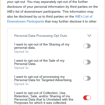
your opt-out. You may separately opt-out of the further
disclosure of your personal information by third parties on the
IAB’s list of downstream participants. This information may
Harmadfokú hőségriasztás az országban: Szolnokon klímát
also be disclosed by us to third parties on the
IAB’s List of
javítottak, helikoptereket is bevetettek a tüzeknél
Downstream Participants
that may further disclose it to other
third parties.
A zárkában rosszul lett, elájult – ilyen körülményekről
számoltak be a szolnoki börtönből
Please note that this website/app uses one or more Google
Personal Data Processing Opt Outs
services and may gather and store information including but
Váratlan fennakadás borította fel a Szolnok–Kecskemét
not limited to your visit or usage behaviour. You may click to
I want to opt-out of the Sharing of my
vasútvonal közlekedését
personal data.
grant or deny consent to Google and its third-party tags to
Opted In
use your data for below specified purposes in below Google
A polgármester a szolnoki cégekhez fordult: több száz
consent section.
elbocsátott dolgozón segítene
I want to opt-out of the Sale of my
Personal Data.
Opted In
Csődbe ment a tószegi Accell Hunland, a hazai
kerékpárgyártás meghatározó szereplője
I want to opt-out of processing my
Personal Data for Targeted Advertising.
Egyszer fent, egyszer lent, így festett a Duna a két évvel
Opted In
ezelőtti árvíz idején és így most – fotógyűjtemény
I want to opt-out of Collection, Use,
ugyanazokból a szögekből
Retention, Sale, and/or Sharing of my
Personal Data that Is Unrelated with the
Ilyenek eddig a tapasztalatok a vendégektől – a hőhullám
Purposes for which it was collected.