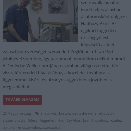
szerepvállalás után
ismét teljes állásban
állatorvosként dolgozik
Hadházy Ákos. Az
egykori független
országgyűlési
képviselő az idei
választáson vereséget szenvedett Zuglóban a Tisza Párt
jelöltjével szemben, így parlamenti mandátum nélkül maradt.
A Deutsche Welle riportjában azonban világossá tette, bár
visszatért eredeti hivatásához, a közéletet továbbra is
figyelemmel kíséri, és bizonyos ügyekben a jövőben is
megszólalhat.
TOVÁBB OLVASOM
,
,
,
,
Magyarország
állatorvos
börtön
deutsche welle
elkövetők
,
,
,
,
,
,
elszámoltatás
fidesz
fuggetlen
Hadházy Ákos
kormányváltás
közélet
,
,
politika
rendszerváltás
szekszárd