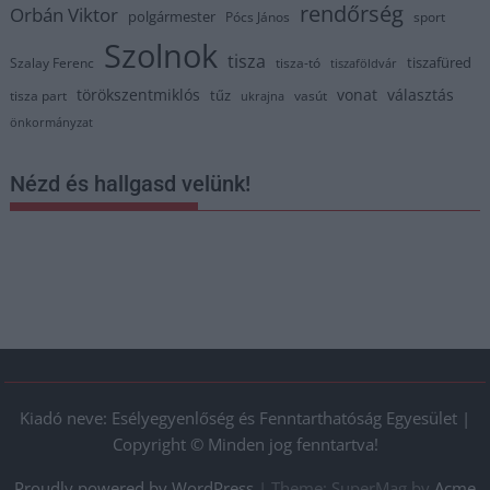
rendőrség
Orbán Viktor
polgármester
Pócs János
sport
Szolnok
tisza
tiszafüred
Szalay Ferenc
tisza-tó
tiszaföldvár
törökszentmiklós
vonat
választás
tűz
tisza part
vasút
ukrajna
önkormányzat
Nézd és hallgasd velünk!
Kiadó neve: Esélyegyenlőség és Fenntarthatóság Egyesület |
Copyright © Minden jog fenntartva!
Proudly powered by WordPress
|
Theme: SuperMag by
Acme