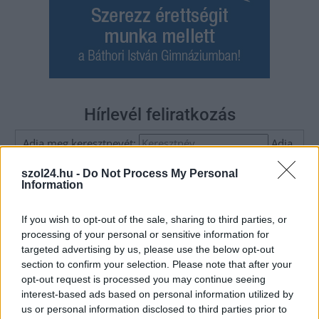
Hírlevél feliratkozás
Adja meg keresztnevét:
Adja
meg e-mail címét:
szol24.hu -
Do Not Process My Personal
Megismertem és elfogadom a
GDPR-szabályzat
ot
Information
If you wish to opt-out of the sale, sharing to third parties, or
processing of your personal or sensitive information for
Nem szeretne lemaradni semmiről? Csak egy kattintás, és hírlevelünk a
targeted advertising by us, please use the below opt-out
legfrissebb információkkal és exkluzív tartalmakkal hétről hétre
section to confirm your selection. Please note that after your
postaládájába érkezik!
opt-out request is processed you may continue seeing
interest-based ads based on personal information utilized by
us or personal information disclosed to third parties prior to
A SZOL24 legfrissebb 24 cikke