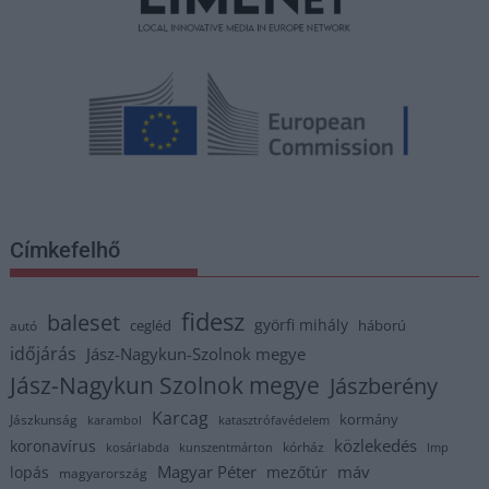
Címkefelhő
fidesz
baleset
györfi mihály
cegléd
háború
autó
időjárás
Jász-Nagykun-Szolnok megye
Jász-Nagykun Szolnok megye
Jászberény
Karcag
kormány
Jászkunság
karambol
katasztrófavédelem
közlekedés
koronavírus
kórház
kosárlabda
kunszentmárton
lmp
Magyar Péter
máv
lopás
mezőtúr
magyarország