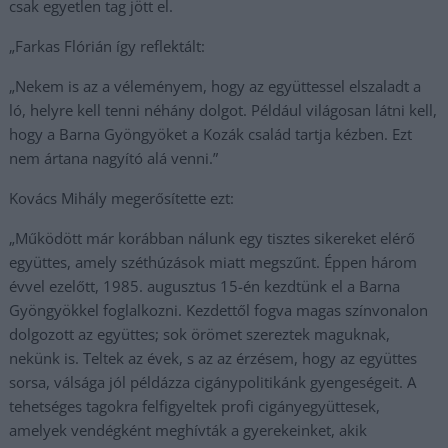
csak egyetlen tag jött el.
„Farkas Flórián így reflektált:
„Nekem is az a véleményem, hogy az együttessel elszaladt a
ló, helyre kell tenni néhány dolgot. Például világosan látni kell,
hogy a Barna Gyöngyöket a Kozák család tartja kézben. Ezt
nem ártana nagyító alá venni.”
Kovács Mihály megerősítette ezt:
„Működött már korábban nálunk egy tisztes sikereket elérő
együttes, amely széthúzások miatt megszűnt. Éppen három
évvel ezelőtt, 1985. augusztus 15-én kezdtünk el a Barna
Gyöngyökkel foglalkozni. Kezdettől fogva magas színvonalon
dolgozott az együttes; sok örömet szereztek maguknak,
nekünk is. Teltek az évek, s az az érzésem, hogy az együttes
sorsa, válsága jól példázza cigánypolitikánk gyengeségeit. A
tehetséges tagokra felfigyeltek profi cigányegyüttesek,
amelyek vendégként meghívták a gyerekeinket, akik