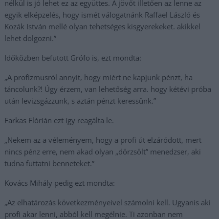
nélkül is jó lehet ez az együttes. A jövőt illetően az lenne az
egyik elképzelés, hogy ismét válogatnánk Raffael László és
Kozák István mellé olyan tehetséges kisgyerekeket. akikkel
lehet dolgozni.”
Időközben befutott Grófo is, ezt mondta:
„A profizmusról annyit, hogy miért ne kapjunk pénzt, ha
táncolunk?! Úgy érzem, van lehetőség arra. hogy kétévi próba
után levizsgázzunk, s aztán pénzt keressünk.”
Farkas Flórián ezt így reagálta le.
„Nekem az a véleményem, hogy a profi út elzáródott, mert
nincs pénz erre, nem akad olyan „dörzsölt” menedzser, aki
tudna futtatni benneteket.”
Kovács Mihály pedig ezt mondta:
„Az elhatározás következményeivel számolni kell. Ugyanis aki
profi akar lenni, abból kell megélnie. Ti azonban nem