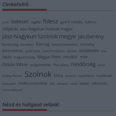
Címkefelhő
fidesz
baleset
györfi mihály
cegléd
háború
autó
időjárás
Jász-Nagykun-Szolnok megye
Jász-Nagykun Szolnok megye
Jászberény
Karcag
kormány
Jászkunság
karambol
katasztrófavédelem
közlekedés
koronavírus
kórház
kosárlabda
kunszentmárton
lmp
Magyar Péter
máv
lopás
mezőtúr
magyarország
rendőrség
Orbán Viktor
polgármester
Pócs János
sport
Szolnok
tisza
tiszafüred
Szalay Ferenc
tisza-tó
tiszaföldvár
törökszentmiklós
vonat
választás
tűz
tisza part
vasút
ukrajna
önkormányzat
Nézd és hallgasd velünk!