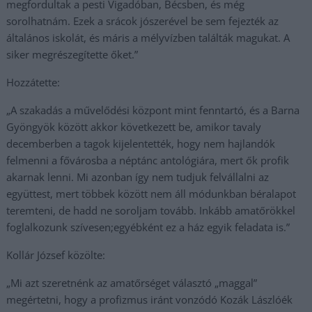
megfordultak a pesti Vigadóban, Bécsben, és még
sorolhatnám. Ezek a srácok jószerével be sem fejezték az
általános iskolát, és máris a mélyvízben találták magukat. A
siker megrészegítette őket.”
Hozzátette:
„A szakadás a művelődési központ mint fenntartó, és a Barna
Gyöngyök között akkor következett be, amikor tavaly
decemberben a tagok kijelentették, hogy nem hajlandók
felmenni a fővárosba a néptánc antológiára, mert ők profik
akarnak lenni. Mi azonban így nem tudjuk felvállalni az
együttest, mert többek között nem áll módunkban béralapot
teremteni, de hadd ne soroljam tovább. Inkább amatőrökkel
foglalkozunk szívesen;egyébként ez a ház egyik feladata is.”
Kollár József közölte:
„Mi azt szeretnénk az amatőrséget választó „maggal”
megértetni, hogy a profizmus iránt vonzódó Kozák Lászlóék