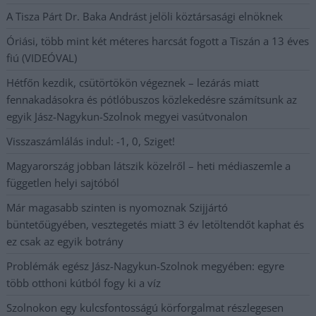
A Tisza Párt Dr. Baka Andrást jelöli köztársasági elnöknek
Óriási, több mint két méteres harcsát fogott a Tiszán a 13 éves
fiú (VIDEÓVAL)
Hétfőn kezdik, csütörtökön végeznek – lezárás miatt
fennakadásokra és pótlóbuszos közlekedésre számítsunk az
egyik Jász-Nagykun-Szolnok megyei vasútvonalon
Visszaszámlálás indul: -1, 0, Sziget!
Magyarország jobban látszik közelről – heti médiaszemle a
független helyi sajtóból
Már magasabb szinten is nyomoznak Szijjártó
büntetőügyében, vesztegetés miatt 3 év letöltendőt kaphat és
ez csak az egyik botrány
Problémák egész Jász-Nagykun-Szolnok megyében: egyre
több otthoni kútból fogy ki a víz
Szolnokon egy kulcsfontosságú körforgalmat részlegesen