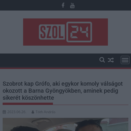
Skip
to
content
Szobrot kap Grófo, aki egykor komoly válságot
okozott a Barna Gyöngyökben, aminek pedig
sikerét köszönhette
2023.06.26.
Tóth András