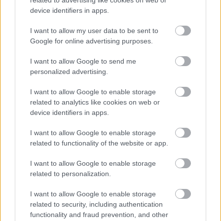
device identifiers in apps.
I want to allow my user data to be sent to
Google for online advertising purposes.
I want to allow Google to send me
2026.08.07.
Kiss Lajos
personalized advertising.
Szolnokon egy kulcsfontosságú körforgalmat
részlegesen lezárnak a napokban, a közlekedés az
I want to allow Google to enable storage
átlagost is meghaladó mértékben lebénul
related to analytics like cookies on web or
Az aszfalt olyan nagymértékben károsodott, hogy már
device identifiers in apps.
nemigen lehet tovább húzni a javítási munkálatokat, ezzel
viszont...
I want to allow Google to enable storage
related to functionality of the website or app.
Szolnok
I want to allow Google to enable storage
related to personalization.
I want to allow Google to enable storage
related to security, including authentication
functionality and fraud prevention, and other