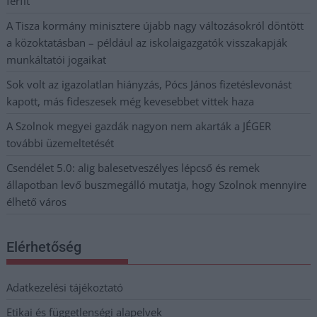
férfit
A Tisza kormány minisztere újabb nagy változásokról döntött
a közoktatásban – például az iskolaigazgatók visszakapják
munkáltatói jogaikat
Sok volt az igazolatlan hiányzás, Pócs János fizetéslevonást
kapott, más fideszesek még kevesebbet vittek haza
A Szolnok megyei gazdák nagyon nem akarták a JÉGER
további üzemeltetését
Csendélet 5.0: alig balesetveszélyes lépcső és remek
állapotban levő buszmegálló mutatja, hogy Szolnok mennyire
élhető város
Elérhetőség
Adatkezelési tájékoztató
Etikai és függetlenségi alapelvek