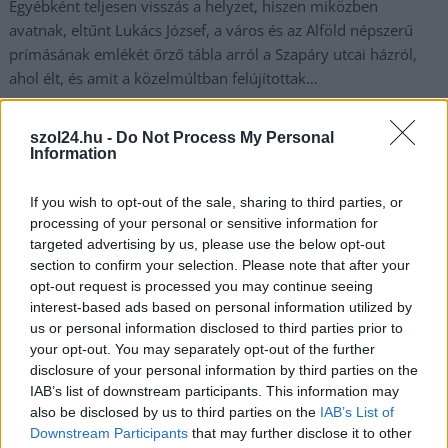
Egyébként teljesen visszás a helyzet, hiszen miközben
avatnak, eltűnt Lukács József, a város és az Alföld népszerű
prímásának emlékét őrző tábla arról a Szapáry utcai házról,
ahol élt, és amit a közelmúltban felújítottak…
szol24.hu -
Do Not Process My Personal
Information
If you wish to opt-out of the sale, sharing to third parties, or
processing of your personal or sensitive information for
targeted advertising by us, please use the below opt-out
section to confirm your selection. Please note that after your
opt-out request is processed you may continue seeing
interest-based ads based on personal information utilized by
us or personal information disclosed to third parties prior to
your opt-out. You may separately opt-out of the further
disclosure of your personal information by third parties on the
IAB’s list of downstream participants. This information may
Vajon hova lett ez a tábla? Fotó: wikimédia.org
also be disclosed by us to third parties on the
IAB’s List of
Downstream Participants
that may further disclose it to other
Fotó: Kis Grófo Facebook