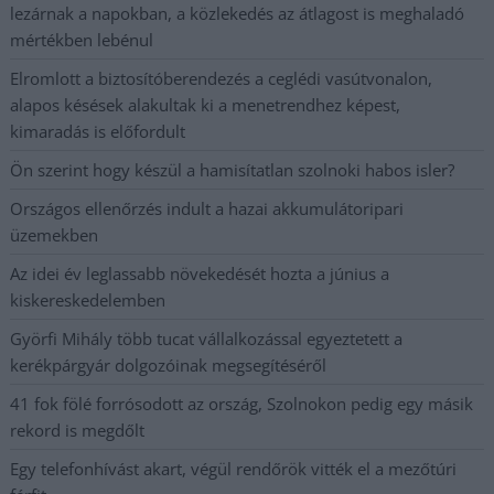
lezárnak a napokban, a közlekedés az átlagost is meghaladó
mértékben lebénul
Elromlott a biztosítóberendezés a ceglédi vasútvonalon,
alapos késések alakultak ki a menetrendhez képest,
kimaradás is előfordult
Ön szerint hogy készül a hamisítatlan szolnoki habos isler?
Országos ellenőrzés indult a hazai akkumulátoripari
üzemekben
Az idei év leglassabb növekedését hozta a június a
kiskereskedelemben
Györfi Mihály több tucat vállalkozással egyeztetett a
kerékpárgyár dolgozóinak megsegítéséről
41 fok fölé forrósodott az ország, Szolnokon pedig egy másik
rekord is megdőlt
Egy telefonhívást akart, végül rendőrök vitték el a mezőtúri