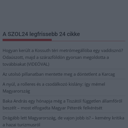
Nem szeretne lemaradni semmiről? Csak egy kattintás, és hírlevelünk a
legfrissebb információkkal és exkluzív tartalmakkal hétről hétre
postaládájába érkezik!
A SZOL24 legfrissebb 24 cikke
Hogyan került a Kossuth téri metrómegállóba egy vaddisznó?
Odaúszott, majd a szárazföldön gyorsan megoldotta a
továbbiakat (VIDEÓVAL)
Az utolsó pillanatban mentette meg a döntetlent a Karcag
A nyúl, a rolleres és a csodálkozó kislány: így mémel
Magyarország
Baka András egy hónapja még a Tiszától független államfőről
beszélt – most elfogadta Magyar Péterék felkérését
Drágább lett Magyarország, de vajon jobb is? – kemény kritika
a hazai turizmusról