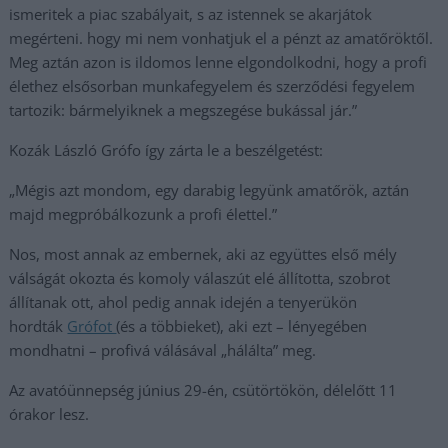
ismeritek a piac szabályait, s az istennek se akarjátok
megérteni. hogy mi nem vonhatjuk el a pénzt az amatőröktől.
Meg aztán azon is ildomos lenne elgondolkodni, hogy a profi
élethez elsősorban munkafegyelem és szerződési fegyelem
tartozik: bármelyiknek a megszegése bukással jár.”
Kozák László Grófo így zárta le a beszélgetést:
„Mégis azt mondom, egy darabig legyünk amatőrök, aztán
majd megpróbálkozunk a profi élettel.”
Nos, most annak az embernek, aki az együttes első mély
válságát okozta és komoly válaszút elé állította, szobrot
állítanak ott, ahol pedig annak idején a tenyerükön
hordták
Grófot
(és a többieket), aki ezt – lényegében
mondhatni – profivá válásával „hálálta” meg.
Az avatóünnepség június 29-én, csütörtökön, délelőtt 11
órakor lesz.