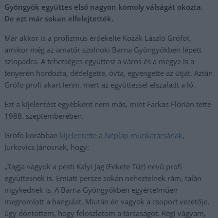
Gyöngyök együttes első nagyon komoly válságát okozta.
De ezt már sokan elfelejtették.
Már akkor is a profizmus érdekelte Kozák László Grófot,
amikor még az amatőr szolnoki Barna Gyöngyökben lépett
színpadra. A tehetséges együttest a város és a megye is a
tenyerén hordozta, dédelgette, óvta, egyengette az útját. Aztán
Grófo profi akart lenni, mert az együttessel elszaladt a ló.
Ezt a kijelentést egyébként nem más, mint Farkas Flórián tette
1988. szeptemberében.
Grófo korábban
kijelentette a Néplap munkatársának
,
Jurkovics Jánosnak, hogy:
„Tagja vagyok a pesti Kalyi Jag (Fekete Tűz) nevű profi
együttesnek is. Emiatt persze sokan neheztelnek rám, talán
irigykednek is. A Barna Gyöngyökben egyértelműen
megromlott a hangulat. Miután én vagyok a csoport vezetője,
úgy döntöttem, hogy feloszlatom a társaságot. Régi vágyam,