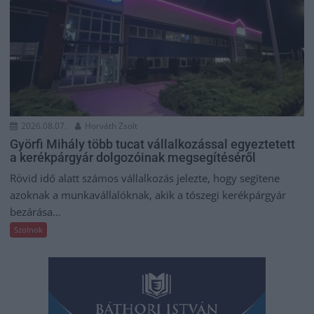
2026.08.07.
Horváth Zsolt
Györfi Mihály több tucat vállalkozással egyeztetett
a kerékpárgyár dolgozóinak megsegítéséről
Rövid idő alatt számos vállalkozás jelezte, hogy segítene
azoknak a munkavállalóknak, akik a tószegi kerékpárgyár
bezárása...
Szolnok