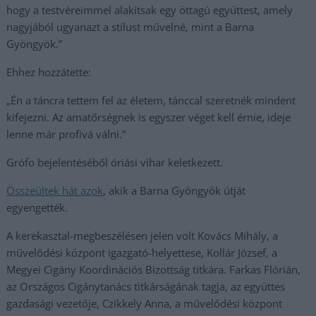
hogy a testvéreimmel alakítsak egy öttagú együttest, amely
nagyjából ugyanazt a stílust művelné, mint a Barna
Gyöngyök.”
Ehhez hozzátette:
„Én a táncra tettem fel az életem, tánccal szeretnék mindent
kifejezni. Az amatőrségnek is egyszer véget kell érnie, ideje
lenne már profivá válni.”
Grófo bejelentéséből óriási vihar keletkezett.
Összeültek hát azok
, akik a Barna Gyöngyök útját
egyengették.
A kerekasztal-megbeszélésen jelen volt Kovács Mihály, a
művelődési központ igazgató-helyettese, Kollár József, a
Megyei Cigány Koordinációs Bizottság titkára. Farkas Flórián,
az Országos Cigánytanács titkárságának tagja, az együttes
gazdasági vezetője, Czikkely Anna, a művelődési központ