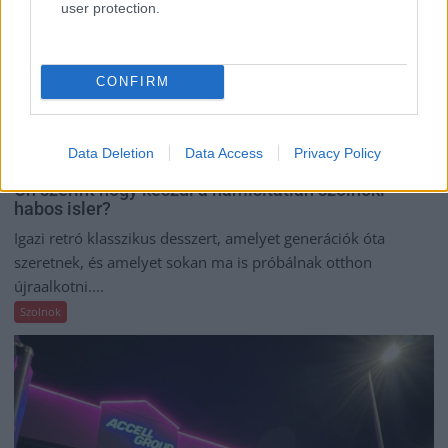
user protection.
CONFIRM
Data Deletion
Data Access
Privacy Policy
2026.08.07.
Farkas András
Ön szerint hogy készül a hamisítatlan szolnoki
habos isler?
Igazi retró klasszikus desszert, amelyet generációk óta
szeretnek, és amelyet sokan ma is próbálnak otthon
újraalkotni....
Szolnok