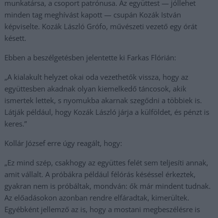
munkatársa, a csoport patrónusa. Az együttest — jóllehet
minden tag meghívást kapott — csupán Kozák István
képviselte. Kozák László Grófo, művészeti vezető egy órát
késett.
Ebben a beszélgetésben jelentette ki Farkas Flórián:
„A kialakult helyzet okai oda vezethetők vissza, hogy az
együttesben akadnak olyan kiemelkedő táncosok, akik
ismertek lettek, s nyomukba akarnak szegődni a többiek is.
Látják például, hogy Kozák László járja a külföldet, és pénzt is
keres.”
Kollár József erre úgy reagált, hogy:
„Ez mind szép, csakhogy az együttes felét sem teljesíti annak,
amit vállalt. A próbákra például félórás késéssel érkeztek,
gyakran nem is próbáltak, mondván: ők már mindent tudnak.
Az előadásokon azonban rendre elfáradtak, kimerültek.
Egyébként jellemző az is, hogy a mostani megbeszélésre is