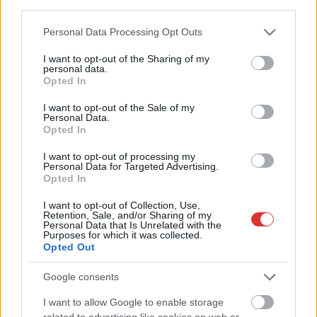
third parties.
Szolnok
Please note that this website/app uses one or more Google
Personal Data Processing Opt Outs
services and may gather and store information including but
not limited to your visit or usage behaviour. You may click to
I want to opt-out of the Sharing of my
Bejegyzés
Amiben a szolnoki
personal data.
Az ismert szolnoki
grant or deny consent to Google and its third-party tags to
navigáció
Opted In
városvezetés béna kacsa,
vendéglátós szakember
use your data for below specified purposes in below Google
abban a jászberényi már
elutasítja a jelentési
consent section.
I want to opt-out of the Sale of my
lépett – gyérítik a galambokat
kötelezettséget
Personal Data.
Opted In
I want to opt-out of processing my
Personal Data for Targeted Advertising.
Kapcsolódó cikkek
Opted In
I want to opt-out of Collection, Use,
Retention, Sale, and/or Sharing of my
Personal Data that Is Unrelated with the
Purposes for which it was collected.
Opted Out
Google consents
I want to allow Google to enable storage
related to advertising like cookies on web or