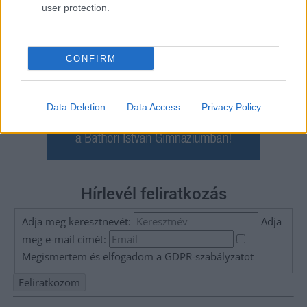
user protection.
CONFIRM
Data Deletion
Data Access
Privacy Policy
Hírlevél feliratkozás
Adja meg keresztnevét:
Adja
meg e-mail címét:
Megismertem és elfogadom a
GDPR-szabályzat
ot