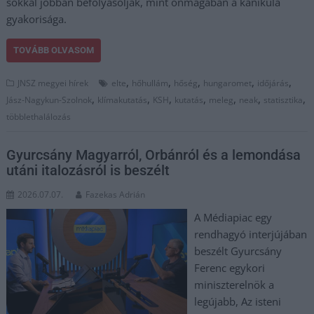
sokkal jobban befolyásolják, mint önmagában a kánikula
gyakorisága.
TOVÁBB OLVASOM
,
,
,
,
,
JNSZ megyei hírek
elte
hőhullám
hőség
hungaromet
időjárás
,
,
,
,
,
,
,
Jász-Nagykun-Szolnok
klímakutatás
KSH
kutatás
meleg
neak
statisztika
többlethalálozás
Gyurcsány Magyarról, Orbánról és a lemondása
utáni italozásról is beszélt
2026.07.07.
Fazekas Adrián
A Médiapiac egy
rendhagyó interjújában
beszélt Gyurcsány
Ferenc egykori
miniszterelnök a
legújabb, Az isteni