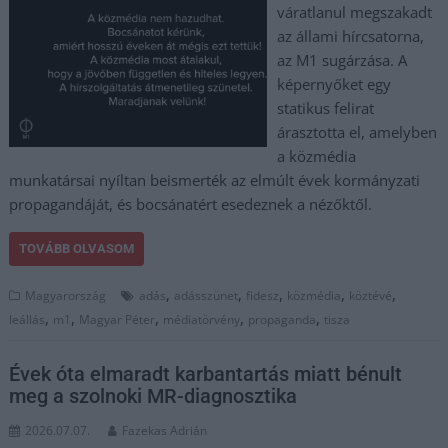
váratlanul megszakadt
az állami hírcsatorna,
az M1 sugárzása. A
képernyőket egy
statikus felirat
árasztotta el, amelyben
a közmédia
munkatársai nyíltan beismerték az elmúlt évek kormányzati
propagandáját, és bocsánatért esedeznek a nézőktől.
TOVÁBB OLVASOM
,
,
,
,
,
Magyarország
adás
adásszünet
fidesz
közmédia
köztévé
,
,
,
,
,
leállás
m1
Magyar Péter
médiatörvény
propaganda
tisza
Évek óta elmaradt karbantartás miatt bénult
meg a szolnoki MR-diagnosztika
2026.07.07.
Fazekas Adrián