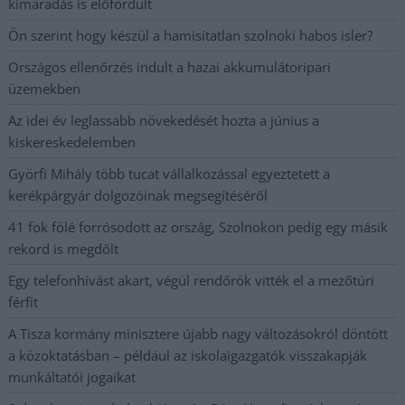
kimaradás is előfordult
Ön szerint hogy készül a hamisítatlan szolnoki habos isler?
Országos ellenőrzés indult a hazai akkumulátoripari
üzemekben
Az idei év leglassabb növekedését hozta a június a
kiskereskedelemben
Györfi Mihály több tucat vállalkozással egyeztetett a
kerékpárgyár dolgozóinak megsegítéséről
41 fok fölé forrósodott az ország, Szolnokon pedig egy másik
rekord is megdőlt
Egy telefonhívást akart, végül rendőrök vitték el a mezőtúri
férfit
A Tisza kormány minisztere újabb nagy változásokról döntött
a közoktatásban – például az iskolaigazgatók visszakapják
munkáltatói jogaikat