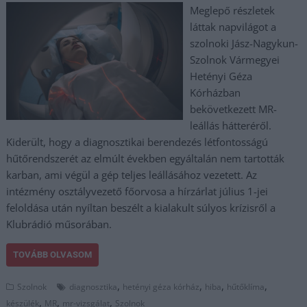
Meglepő részletek
láttak napvilágot a
szolnoki Jász-Nagykun-
Szolnok Vármegyei
Hetényi Géza
Kórházban
bekövetkezett MR-
leállás hátteréről.
Kiderült, hogy a diagnosztikai berendezés létfontosságú
hűtőrendszerét az elmúlt években egyáltalán nem tartották
karban, ami végül a gép teljes leállásához vezetett. Az
intézmény osztályvezető főorvosa a hírzárlat július 1-jei
feloldása után nyíltan beszélt a kialakult súlyos krízisről a
Klubrádió műsorában.
TOVÁBB OLVASOM
,
,
,
,
Szolnok
diagnosztika
hetényi géza kórház
hiba
hűtőklíma
,
,
,
készülék
MR
mr-vizsgálat
Szolnok