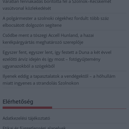
Váratlan fennakadás borította fel a Szolnok–Kecskemét
vasútvonal közlekedését
A polgármester a szolnoki cégekhez fordult: több száz
elbocsátott dolgozón segítene
Csődbe ment a tószegi Accell Hunland, a hazai
kerékpárgyártás meghatározó szereplője
Egyszer fent, egyszer lent, így festett a Duna a két évvel
ezelőtti árvíz idején és így most – fotógyűjtemény
ugyanazokból a szögekből
Ilyenek eddig a tapasztalatok a vendégektől – a hőhullám
miatt ingyenes a strandolás Szolnokon
Elérhetőség
Adatkezelési tájékoztató
Etikai és függetlenségi alapelvek