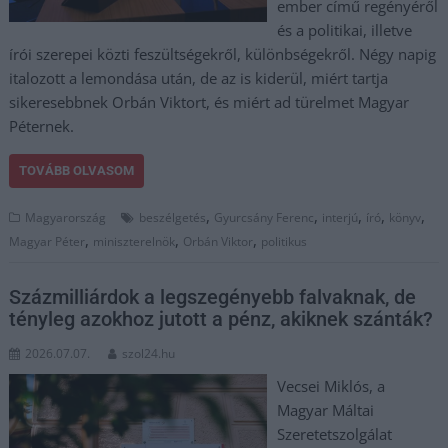
ember című regényéről
és a politikai, illetve
írói szerepei közti feszültségekről, különbségekről. Négy napig
italozott a lemondása után, de az is kiderül, miért tartja
sikeresebbnek Orbán Viktort, és miért ad türelmet Magyar
Péternek.
TOVÁBB OLVASOM
,
,
,
,
,
Magyarország
beszélgetés
Gyurcsány Ferenc
interjú
író
könyv
,
,
,
Magyar Péter
miniszterelnök
Orbán Viktor
politikus
Százmilliárdok a legszegényebb falvaknak, de
tényleg azokhoz jutott a pénz, akiknek szánták?
2026.07.07.
szol24.hu
Vecsei Miklós, a
Magyar Máltai
Szeretetszolgálat