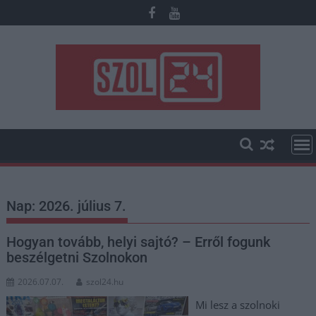
Skip
to
content
Nap:
2026. július 7.
Hogyan tovább, helyi sajtó? – Erről fogunk
beszélgetni Szolnokon
2026.07.07.
szol24.hu
Mi lesz a szolnoki