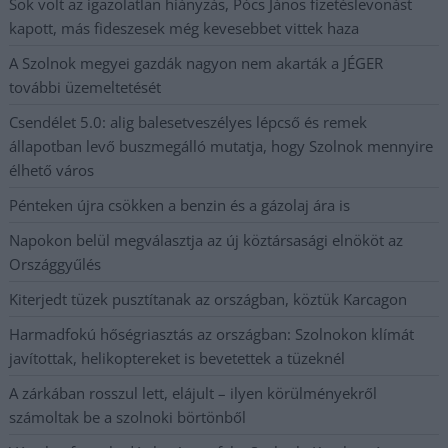
Sok volt az igazolatlan hiányzás, Pócs János fizetéslevonást
kapott, más fideszesek még kevesebbet vittek haza
A Szolnok megyei gazdák nagyon nem akarták a JÉGER
további üzemeltetését
Csendélet 5.0: alig balesetveszélyes lépcső és remek
állapotban levő buszmegálló mutatja, hogy Szolnok mennyire
élhető város
Pénteken újra csökken a benzin és a gázolaj ára is
Napokon belül megválasztja az új köztársasági elnököt az
Országgyűlés
Kiterjedt tüzek pusztítanak az országban, köztük Karcagon
Harmadfokú hőségriasztás az országban: Szolnokon klímát
javítottak, helikoptereket is bevetettek a tüzeknél
A zárkában rosszul lett, elájult – ilyen körülményekről
számoltak be a szolnoki börtönből