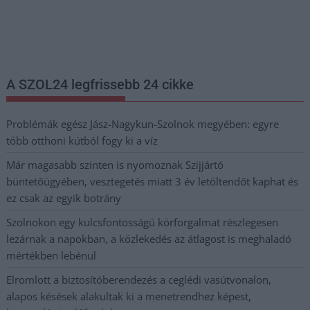
Nem szeretne lemaradni semmiről? Csak egy kattintás, és hírlevelünk a
legfrissebb információkkal és exkluzív tartalmakkal hétről hétre
postaládájába érkezik!
A SZOL24 legfrissebb 24 cikke
Problémák egész Jász-Nagykun-Szolnok megyében: egyre
több otthoni kútból fogy ki a víz
Már magasabb szinten is nyomoznak Szijjártó
büntetőügyében, vesztegetés miatt 3 év letöltendőt kaphat és
ez csak az egyik botrány
Szolnokon egy kulcsfontosságú körforgalmat részlegesen
lezárnak a napokban, a közlekedés az átlagost is meghaladó
mértékben lebénul
Elromlott a biztosítóberendezés a ceglédi vasútvonalon,
alapos késések alakultak ki a menetrendhez képest,