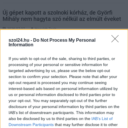
Új gépet kapott a szolnoki kórház, de Györfi
Mihály nem hagyta szó nélkül az elmúlt éveket
2026.07.07.
Horváth Zsolt
Fontos diagnosztikai
szol24.hu -
Do Not Process My Personal
eszközzel bővült a
Information
szolnoki Hetényi Géza
Kórház, az átadás
If you wish to opt-out of the sale, sharing to third parties, or
processing of your personal or sensitive information for
kapcsán Györfi Mihály
targeted advertising by us, please use the below opt-out
az egészségügy
section to confirm your selection. Please note that after your
állapotáról is beszélt.
opt-out request is processed you may continue seeing
interest-based ads based on personal information utilized by
TOVÁBB OLVASOM
us or personal information disclosed to third parties prior to
your opt-out. You may separately opt-out of the further
,
,
,
,
Szolnok
betegellátás
CT-berendezés
egészségügy
györfi mihály
disclosure of your personal information by third parties on the
,
,
hetényi géza kórház
kórházfejlesztés
Szolnok
IAB’s list of downstream participants. This information may
also be disclosed by us to third parties on the
IAB’s List of
Downstream Participants
that may further disclose it to other
Sokan elkövetik ezt a hibát parkolás után, pedig