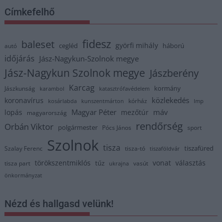
Címkefelhő
fidesz
baleset
györfi mihály
cegléd
háború
autó
időjárás
Jász-Nagykun-Szolnok megye
Jász-Nagykun Szolnok megye
Jászberény
Karcag
kormány
Jászkunság
karambol
katasztrófavédelem
közlekedés
koronavírus
kórház
kosárlabda
kunszentmárton
lmp
Magyar Péter
máv
lopás
mezőtúr
magyarország
rendőrség
Orbán Viktor
polgármester
Pócs János
sport
Szolnok
tisza
tiszafüred
Szalay Ferenc
tisza-tó
tiszaföldvár
törökszentmiklós
vonat
választás
tűz
tisza part
vasút
ukrajna
önkormányzat
Nézd és hallgasd velünk!