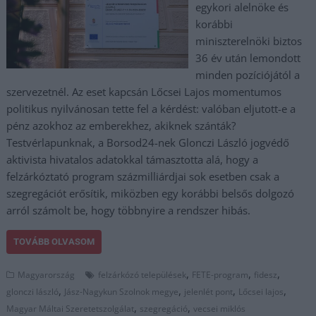
egykori alelnöke és
korábbi
miniszterelnöki biztos
36 év után lemondott
minden pozíciójától a
szervezetnél. Az eset kapcsán Lőcsei Lajos momentumos
politikus nyilvánosan tette fel a kérdést: valóban eljutott-e a
pénz azokhoz az emberekhez, akiknek szánták?
Testvérlapunknak, a Borsod24-nek Glonczi László jogvédő
aktivista hivatalos adatokkal támasztotta alá, hogy a
felzárkóztató program százmilliárdjai sok esetben csak a
szegregációt erősítik, miközben egy korábbi belsős dolgozó
arról számolt be, hogy többnyire a rendszer hibás.
TOVÁBB OLVASOM
,
,
,
Magyarország
felzárkózó települések
FETE-program
fidesz
,
,
,
,
glonczi lászló
Jász-Nagykun Szolnok megye
jelenlét pont
Lőcsei lajos
,
,
Magyar Máltai Szeretetszolgálat
szegregáció
vecsei miklós