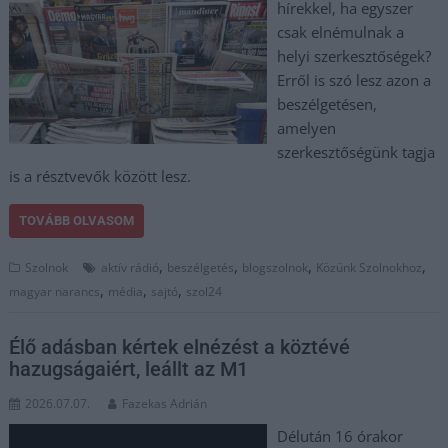
hírekkel, ha egyszer
csak elnémulnak a
helyi szerkesztőségek?
Erről is szó lesz azon a
beszélgetésen,
amelyen
szerkesztőségünk tagja
is a résztvevők között lesz.
TOVÁBB OLVASOM
,
,
,
,
Szolnok
aktív rádió
beszélgetés
blogszolnok
Közünk Szolnokhoz
,
,
,
magyar narancs
média
sajtó
szol24
Élő adásban kértek elnézést a köztévé
hazugságaiért, leállt az M1
2026.07.07.
Fazekas Adrián
Délután 16 órakor