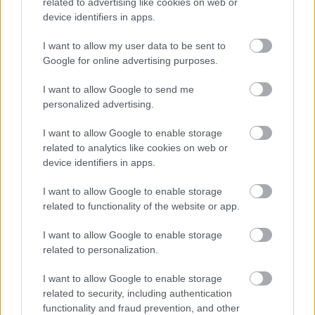
related to advertising like cookies on web or
szakember látja el a
device identifiers in apps.
katasztrófavédelmi
I want to allow my user data to be sent to
megbízotti feladatokat
Google for online advertising purposes.
Jászberény térségében.
A változás a
I want to allow Google to send me
Jászberényi Hivatásos
personalized advertising.
Tűzoltóparancsnokság
munkáját érinti.
I want to allow Google to enable storage
related to analytics like cookies on web or
device identifiers in apps.
TOVÁBB OLVASOM
I want to allow Google to enable storage
,
,
Kék hírek
Jász-Nagykun-Szolnok vármegye
Jászberény
related to functionality of the website or app.
,
,
katasztrófavédelem
Szőllősi Szabolcs Kálmán
tűzoltóság
I want to allow Google to enable storage
related to personalization.
I want to allow Google to enable storage
related to security, including authentication
functionality and fraud prevention, and other