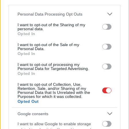
third parties.
komoly kár lehet belőle
Please note that this website/app uses one or more Google
Personal Data Processing Opt Outs
2026.07.07.
Horváth Zsolt
services and may gather and store information including but
not limited to your visit or usage behaviour. You may click to
I want to opt-out of the Sharing of my
Sok autófeltörés
personal data.
grant or deny consent to Google and its third-party tags to
megelőzhető lenne, ha
Opted In
use your data for below specified purposes in below Google
a sofőrök nem
consent section.
I want to opt-out of the Sale of my
hagynának látható
Personal Data.
helyen értékeket a
Opted In
járműben.
I want to opt-out of processing my
Personal Data for Targeted Advertising.
TOVÁBB OLVASOM
Opted In
I want to opt-out of Collection, Use,
,
,
Kék hírek
autófeltörés
Jász-Nagykun-Szolnok vármegye
Retention, Sale, and/or Sharing of my
,
,
,
Personal Data that Is Unrelated with the
közbiztonság
Police.hu
rendőrség
vagyonvédelem
Purposes for which it was collected.
Opted Out
Fontos poszton történt váltás Jászberényben
Google consents
2026.07.07.
Horváth Zsolt
I want to allow Google to enable storage
Július elejétől új