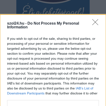
szol24.hu -
Do Not Process My Personal
Information
If you wish to opt-out of the sale, sharing to third parties, or
processing of your personal or sensitive information for
targeted advertising by us, please use the below opt-out
section to confirm your selection. Please note that after your
Hírlevél feliratkozás
opt-out request is processed you may continue seeing
interest-based ads based on personal information utilized by
Adja meg keresztnevét:
Adja
us or personal information disclosed to third parties prior to
your opt-out. You may separately opt-out of the further
meg e-mail címét:
disclosure of your personal information by third parties on the
Megismertem és elfogadom a
GDPR-szabályzat
ot
IAB’s list of downstream participants. This information may
also be disclosed by us to third parties on the
IAB’s List of
Downstream Participants
that may further disclose it to other
third parties.
Nem szeretne lemaradni semmiről? Csak egy kattintás, és hírlevelünk a
legfrissebb információkkal és exkluzív tartalmakkal hétről hétre