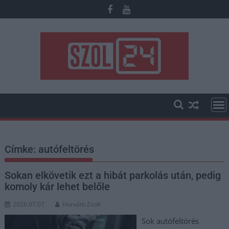
Skip
to
content
Címke:
autófeltörés
Sokan elkövetik ezt a hibát parkolás után, pedig
komoly kár lehet belőle
2026.07.07.
Horváth Zsolt
Sok autófeltörés