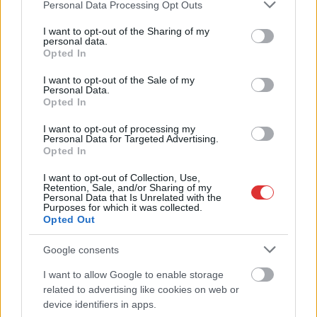
Please note that this website/app uses one or more Google
Personal Data Processing Opt Outs
postaládájába érkezik!
services and may gather and store information including but
not limited to your visit or usage behaviour. You may click to
I want to opt-out of the Sharing of my
personal data.
grant or deny consent to Google and its third-party tags to
Opted In
A SZOL24 legfrissebb 24 cikke
use your data for below specified purposes in below Google
consent section.
I want to opt-out of the Sale of my
Personal Data.
A Tisza Párt Dr. Baka Andrást jelöli köztársasági elnöknek
Opted In
Óriási, több mint két méteres harcsát fogott a Tiszán a 13 éves
I want to opt-out of processing my
Personal Data for Targeted Advertising.
fiú (VIDEÓVAL)
Opted In
Hétfőn kezdik, csütörtökön végeznek – lezárás miatt
I want to opt-out of Collection, Use,
fennakadásokra és pótlóbuszos közlekedésre számítsunk az
Retention, Sale, and/or Sharing of my
Personal Data that Is Unrelated with the
egyik Jász-Nagykun-Szolnok megyei vasútvonalon
Purposes for which it was collected.
Opted Out
Visszaszámlálás indul: -1, 0, Sziget!
Google consents
Magyarország jobban látszik közelről – heti médiaszemle a
független helyi sajtóból
I want to allow Google to enable storage
related to advertising like cookies on web or
Már magasabb szinten is nyomoznak Szijjártó
device identifiers in apps.
büntetőügyében, vesztegetés miatt 3 év letöltendőt kaphat és