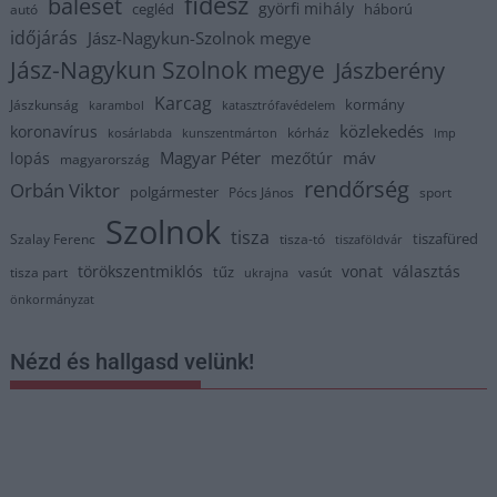
fidesz
baleset
györfi mihály
cegléd
háború
autó
időjárás
Jász-Nagykun-Szolnok megye
Jász-Nagykun Szolnok megye
Jászberény
Karcag
kormány
Jászkunság
karambol
katasztrófavédelem
közlekedés
koronavírus
kórház
kosárlabda
kunszentmárton
lmp
Magyar Péter
máv
lopás
mezőtúr
magyarország
rendőrség
Orbán Viktor
polgármester
Pócs János
sport
Szolnok
tisza
tiszafüred
Szalay Ferenc
tisza-tó
tiszaföldvár
törökszentmiklós
vonat
választás
tűz
tisza part
vasút
ukrajna
önkormányzat
Nézd és hallgasd velünk!