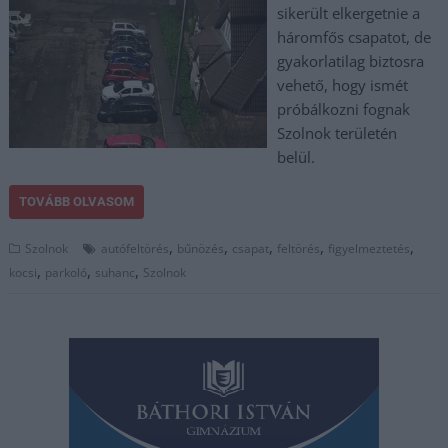
sikerült elkergetnie a
háromfős csapatot, de
gyakorlatilag biztosra
vehető, hogy ismét
próbálkozni fognak
Szolnok területén
belül.
TOVÁBB OLVASOM
,
,
,
,
,
Szolnok
autófeltörés
bűnözés
csapat
feltörés
figyelmeztetés
,
,
,
kocsi
parkoló
suhanc
Szolnok