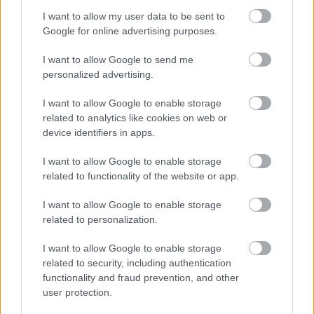
ez csak az egyik botrány
I want to allow my user data to be sent to
Google for online advertising purposes.
Problémák egész Jász-Nagykun-Szolnok megyében: egyre
több otthoni kútból fogy ki a víz
I want to allow Google to send me
personalized advertising.
Szolnokon egy kulcsfontosságú körforgalmat részlegesen
lezárnak a napokban, a közlekedés az átlagost is meghaladó
I want to allow Google to enable storage
mértékben lebénul
related to analytics like cookies on web or
device identifiers in apps.
Elromlott a biztosítóberendezés a ceglédi vasútvonalon,
alapos késések alakultak ki a menetrendhez képest,
I want to allow Google to enable storage
kimaradás is előfordult
related to functionality of the website or app.
Ön szerint hogy készül a hamisítatlan szolnoki habos isler?
I want to allow Google to enable storage
Országos ellenőrzés indult a hazai akkumulátoripari
related to personalization.
üzemekben
I want to allow Google to enable storage
Az idei év leglassabb növekedését hozta a június a
related to security, including authentication
kiskereskedelemben
functionality and fraud prevention, and other
user protection.
Györfi Mihály több tucat vállalkozással egyeztetett a