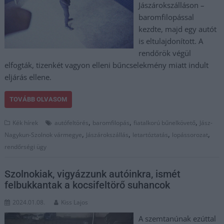
Jászárokszálláson –
baromfilopással
kezdte, majd egy autót
is eltulajdonított. A
rendőrök végül
elfogták, tizenkét vagyon elleni bűncselekmény miatt indult
eljárás ellene.
TOVÁBB OLVASOM
,
,
,
Kék hírek
autófeltörés
baromfilopás
fiatalkorú bűnelkövető
Jász-
,
,
,
,
Nagykun-Szolnok vármegye
Jászárokszállás
letartóztatás
lopássorozat
rendőrségi ügy
Szolnokiak, vigyázzunk autóinkra, ismét
felbukkantak a kocsifeltörő suhancok
2024.01.08.
Kiss Lajos
A szemtanúnak ezúttal