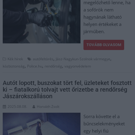
megelőzhető lenne, ha
a sofőrök nem
hagynának látható
helyen értékeket a
járműben.
TOVÁBB OLVASOM
,
,
Kék hírek
autófeltörés
Jász-Nagykun-Szolnok vármegye
,
,
,
közbiztonság
Police.hu
rendőrség
vagyonvédelem
Autót lopott, buszokat tört fel, üzleteket fosztott
ki – fiatalkorú tolvajt vett őrizetbe a rendőrség
Jászárokszálláson
2025.08.08.
Horváth Zsolt
Sorra követte el a
bűncselekményeket
egy helyi fiú