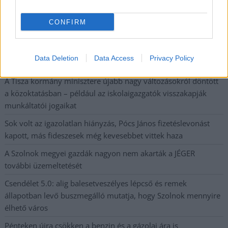
kerékpárgyár dolgozóinak megsegítéséről
41 fok fölé forrósodott az ország, Szolnokon pedig egy másik
CONFIRM
rekord is megdőlt
Egy telefonhívást akart, végül rendőrök vitték el a mezőtúri
Data Deletion
Data Access
Privacy Policy
férfit
A Tisza kormány minisztere újabb nagy változásokról döntött
a közoktatásban – például az iskolaigazgatók visszakapják
munkáltatói jogaikat
Sok volt az igazolatlan hiányzás, Pócs János fizetéslevonást
kapott, más fideszesek még kevesebbet vittek haza
A Szolnok megyei gazdák nagyon nem akarták a JÉGER
további üzemeltetését
Csendélet 5.0: alig balesetveszélyes lépcső és remek
állapotban levő buszmegálló mutatja, hogy Szolnok mennyire
élhető város
Pénteken újra csökken a benzin és a gázolaj ára is