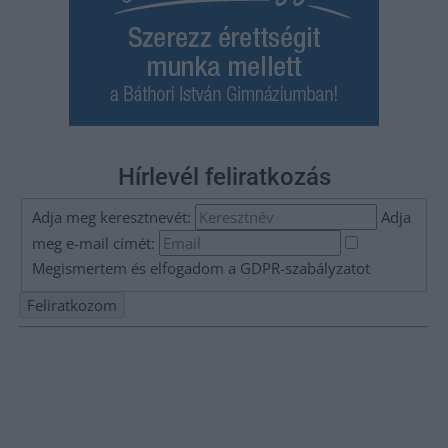
Hírlevél feliratkozás
Adja meg keresztnevét:
Adja
meg e-mail címét:
Megismertem és elfogadom a
GDPR-szabályzat
ot
Nem szeretne lemaradni semmiről? Csak egy kattintás, és hírlevelünk a
legfrissebb információkkal és exkluzív tartalmakkal hétről hétre
postaládájába érkezik!