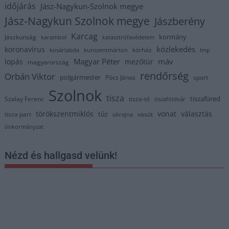
időjárás
Jász-Nagykun-Szolnok megye
Jász-Nagykun Szolnok megye
Jászberény
Karcag
kormány
Jászkunság
karambol
katasztrófavédelem
közlekedés
koronavírus
kórház
kosárlabda
kunszentmárton
lmp
Magyar Péter
máv
lopás
mezőtúr
magyarország
rendőrség
Orbán Viktor
polgármester
Pócs János
sport
Szolnok
tisza
tiszafüred
Szalay Ferenc
tisza-tó
tiszaföldvár
törökszentmiklós
vonat
választás
tűz
tisza part
vasút
ukrajna
önkormányzat
Nézd és hallgasd velünk!