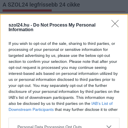
A SZOL24 legfrissebb 24 cikke
Már magasabb szinten is nyomoznak Szijjártó
szol24.hu -
Do Not Process My Personal
büntetőügyében, vesztegetés miatt 3 év letöltendőt kaphat és
Information
ez csak az egyik botrány
If you wish to opt-out of the sale, sharing to third parties, or
Problémák egész Jász-Nagykun-Szolnok megyében: egyre
processing of your personal or sensitive information for
több otthoni kútból fogy ki a víz
targeted advertising by us, please use the below opt-out
Szolnokon egy kulcsfontosságú körforgalmat részlegesen
section to confirm your selection. Please note that after your
opt-out request is processed you may continue seeing
lezárnak a napokban, a közlekedés az átlagost is meghaladó
interest-based ads based on personal information utilized by
mértékben lebénul
us or personal information disclosed to third parties prior to
Elromlott a biztosítóberendezés a ceglédi vasútvonalon,
your opt-out. You may separately opt-out of the further
alapos késések alakultak ki a menetrendhez képest,
disclosure of your personal information by third parties on the
IAB’s list of downstream participants. This information may
kimaradás is előfordult
also be disclosed by us to third parties on the
IAB’s List of
Ön szerint hogy készül a hamisítatlan szolnoki habos isler?
Downstream Participants
that may further disclose it to other
third parties.
Országos ellenőrzés indult a hazai akkumulátoripari
üzemekben
Please note that this website/app uses one or more Google
Personal Data Processing Opt Outs