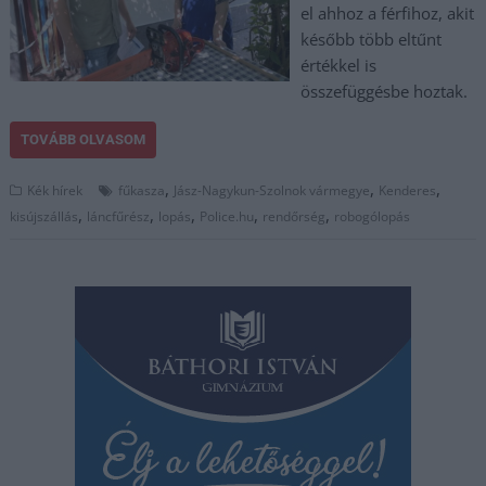
el ahhoz a férfihoz, akit
később több eltűnt
értékkel is
összefüggésbe hoztak.
TOVÁBB OLVASOM
,
,
,
Kék hírek
fűkasza
Jász-Nagykun-Szolnok vármegye
Kenderes
,
,
,
,
,
kisújszállás
láncfűrész
lopás
Police.hu
rendőrség
robogólopás