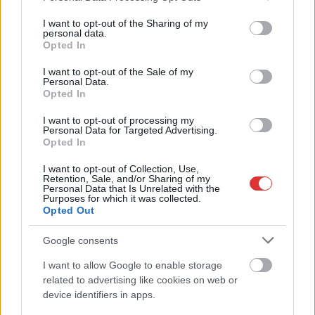
services and may gather and store information including but
Az idei év leglassabb növekedését hozta a június a
not limited to your visit or usage behaviour. You may click to
I want to opt-out of the Sharing of my
personal data.
kiskereskedelemben
grant or deny consent to Google and its third-party tags to
Opted In
use your data for below specified purposes in below Google
Györfi Mihály több tucat vállalkozással egyeztetett a
consent section.
I want to opt-out of the Sale of my
kerékpárgyár dolgozóinak megsegítéséről
Personal Data.
Opted In
41 fok fölé forrósodott az ország, Szolnokon pedig egy másik
rekord is megdőlt
I want to opt-out of processing my
Personal Data for Targeted Advertising.
Egy telefonhívást akart, végül rendőrök vitték el a mezőtúri
Opted In
férfit
I want to opt-out of Collection, Use,
Retention, Sale, and/or Sharing of my
A Tisza kormány minisztere újabb nagy változásokról döntött
Personal Data that Is Unrelated with the
Purposes for which it was collected.
a közoktatásban – például az iskolaigazgatók visszakapják
Opted Out
munkáltatói jogaikat
Google consents
Sok volt az igazolatlan hiányzás, Pócs János fizetéslevonást
kapott, más fideszesek még kevesebbet vittek haza
I want to allow Google to enable storage
related to advertising like cookies on web or
A Szolnok megyei gazdák nagyon nem akarták a JÉGER
device identifiers in apps.
további üzemeltetését