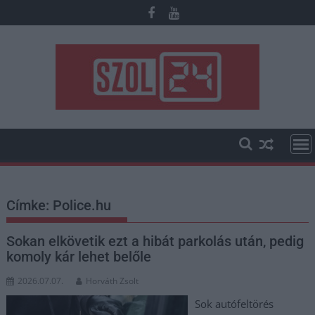
Skip
to
content
Címke:
Police.hu
Sokan elkövetik ezt a hibát parkolás után, pedig
komoly kár lehet belőle
2026.07.07.
Horváth Zsolt
Sok autófeltörés