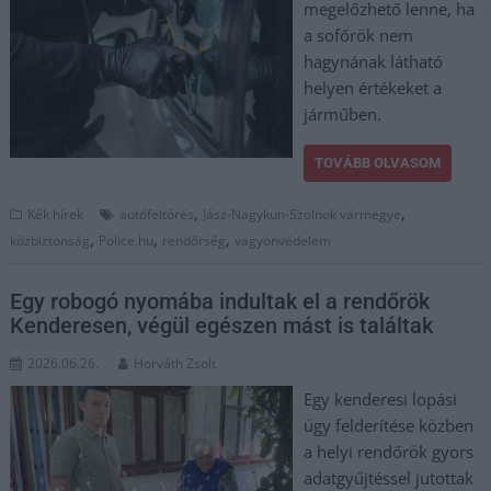
megelőzhető lenne, ha
a sofőrök nem
hagynának látható
helyen értékeket a
járműben.
TOVÁBB OLVASOM
,
,
Kék hírek
autófeltörés
Jász-Nagykun-Szolnok vármegye
,
,
,
közbiztonság
Police.hu
rendőrség
vagyonvédelem
Egy robogó nyomába indultak el a rendőrök
Kenderesen, végül egészen mást is találtak
2026.06.26.
Horváth Zsolt
Egy kenderesi lopási
ügy felderítése közben
a helyi rendőrök gyors
adatgyűjtéssel jutottak