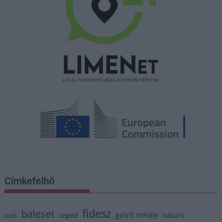
Címkefelhő
fidesz
baleset
györfi mihály
cegléd
háború
autó