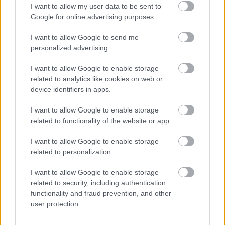
I want to allow my user data to be sent to
Csendélet 5.0: alig balesetveszélyes lépcső és remek
Google for online advertising purposes.
állapotban levő buszmegálló mutatja, hogy Szolnok mennyire
élhető város
I want to allow Google to send me
personalized advertising.
Pénteken újra csökken a benzin és a gázolaj ára is
Napokon belül megválasztja az új köztársasági elnököt az
I want to allow Google to enable storage
Országgyűlés
related to analytics like cookies on web or
device identifiers in apps.
Kiterjedt tüzek pusztítanak az országban, köztük Karcagon
I want to allow Google to enable storage
Harmadfokú hőségriasztás az országban: Szolnokon klímát
related to functionality of the website or app.
javítottak, helikoptereket is bevetettek a tüzeknél
I want to allow Google to enable storage
A zárkában rosszul lett, elájult – ilyen körülményekről
related to personalization.
számoltak be a szolnoki börtönből
I want to allow Google to enable storage
Váratlan fennakadás borította fel a Szolnok–Kecskemét
related to security, including authentication
vasútvonal közlekedését
functionality and fraud prevention, and other
A polgármester a szolnoki cégekhez fordult: több száz
user protection.
elbocsátott dolgozón segítene