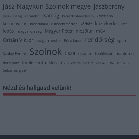
Jász-Nagykun Szolnok megye
Jászberény
Karcag
kormány
Jászkunság
karambol
katasztrófavédelem
közlekedés
koronavírus
kórház
kosárlabda
kunszentmárton
lmp
Magyar Péter
máv
lopás
mezőtúr
magyarország
rendőrség
Orbán Viktor
polgármester
Pócs János
sport
Szolnok
tisza
tiszafüred
Szalay Ferenc
tisza-tó
tiszaföldvár
törökszentmiklós
vonat
választás
tűz
tisza part
vasút
ukrajna
önkormányzat
Nézd és hallgasd velünk!