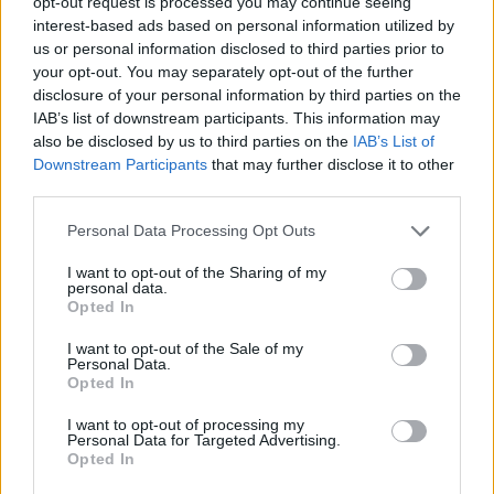
opt-out request is processed you may continue seeing
interest-based ads based on personal information utilized by
us or personal information disclosed to third parties prior to
your opt-out. You may separately opt-out of the further
disclosure of your personal information by third parties on the
IAB’s list of downstream participants. This information may
2026.08.06.
szol24.hu
also be disclosed by us to third parties on the
IAB’s List of
Harmadfokú hőségriasztás az országban:
Downstream Participants
that may further disclose it to other
Szolnokon klímát javítottak, helikoptereket is
third parties.
bevetettek a tüzeknél
Tovább tombol az extrém kánikula az országban, a jelenlegi
Please note that this website/app uses one or more Google
Personal Data Processing Opt Outs
előrejelzések szerint a jövő hét elejéig garantált...
services and may gather and store information including but
not limited to your visit or usage behaviour. You may click to
I want to opt-out of the Sharing of my
Szolnok
personal data.
grant or deny consent to Google and its third-party tags to
Opted In
use your data for below specified purposes in below Google
consent section.
I want to opt-out of the Sale of my
Personal Data.
Opted In
I want to opt-out of processing my
Personal Data for Targeted Advertising.
Opted In