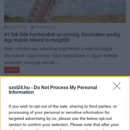
2026.08.07.
Horváth Zsolt
41 fok fölé forrósodott az ország, Szolnokon pedig
egy másik rekord is megdőlt
Nem mindennapi adatokat rögzítettek a meteorológiai
állomások csütörtökön: több településen is olyan értékek
születtek, amelyek átírták...
Szolnok
szol24.hu -
Do Not Process My Personal
Information
If you wish to opt-out of the sale, sharing to third parties, or
processing of your personal or sensitive information for
targeted advertising by us, please use the below opt-out
section to confirm your selection. Please note that after your