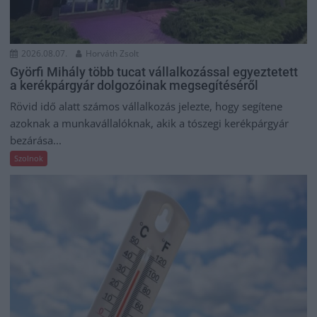
2026.08.07.
Horváth Zsolt
Györfi Mihály több tucat vállalkozással egyeztetett
a kerékpárgyár dolgozóinak megsegítéséről
Rövid idő alatt számos vállalkozás jelezte, hogy segítene
azoknak a munkavállalóknak, akik a tószegi kerékpárgyár
bezárása...
Szolnok