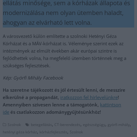
ellátás minősége, sem a kórházak állapota és
modernizálása nem olyan ütemben haladt,
ahogyan az elvárható lett volna.
A városvezető külön említette a szolnoki Hetényi Géza
Kórházat és a MÁV-kórházat is. Véleménye szerint ezek az
intézmények az elmúlt években akár európai szintre is
fejlődhettek volna, ha megfelelő ütemben történnek meg a
szükséges fejlesztések.
Kép: Györfi Mihály Facebook
Ha szeretne tájékozott és jól értesült lenni, de messzire
elkerülné a propagandát,
iratkozzon fel hírlevelünkre
!
Amennyiben szívesen lenne a támogatónk,
kattintson
ide
és csatlakozzon adománygyűjtésünkhöz!
,
,
,
,
Szolnok
betegellátás
CT-berendezés
egészségügy
györfi mihály
,
,
hetényi géza kórház
kórházfejlesztés
Szolnok