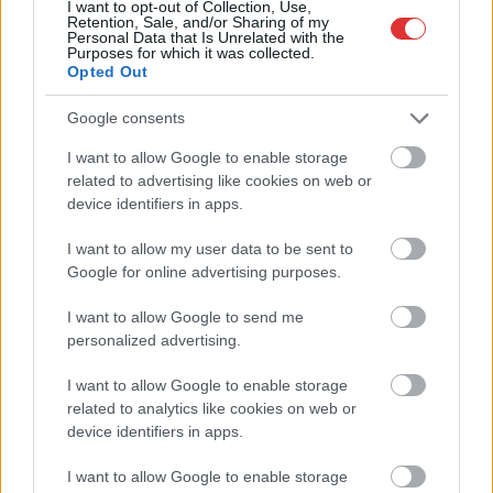
I want to opt-out of Collection, Use,
Retention, Sale, and/or Sharing of my
Personal Data that Is Unrelated with the
Purposes for which it was collected.
Opted Out
Google consents
I want to allow Google to enable storage
related to advertising like cookies on web or
device identifiers in apps.
Hírlevél feliratkozás
I want to allow my user data to be sent to
Adja meg keresztnevét:
Adja
Google for online advertising purposes.
meg e-mail címét:
I want to allow Google to send me
Megismertem és elfogadom a
GDPR-szabályzat
ot
personalized advertising.
I want to allow Google to enable storage
related to analytics like cookies on web or
Nem szeretne lemaradni semmiről? Csak egy kattintás, és hírlevelünk a
device identifiers in apps.
legfrissebb információkkal és exkluzív tartalmakkal hétről hétre
postaládájába érkezik!
I want to allow Google to enable storage