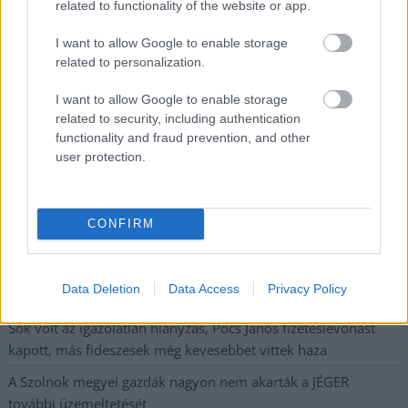
related to functionality of the website or app.
A SZOL24 legfrissebb 24 cikke
I want to allow Google to enable storage
related to personalization.
Györfi Mihály több tucat vállalkozással egyeztetett a
I want to allow Google to enable storage
kerékpárgyár dolgozóinak megsegítéséről
related to security, including authentication
functionality and fraud prevention, and other
41 fok fölé forrósodott az ország, Szolnokon pedig egy másik
user protection.
rekord is megdőlt
Egy telefonhívást akart, végül rendőrök vitték el a mezőtúri
férfit
CONFIRM
A Tisza kormány minisztere újabb nagy változásokról döntött
a közoktatásban – például az iskolaigazgatók visszakapják
Data Deletion
Data Access
Privacy Policy
munkáltatói jogaikat
Sok volt az igazolatlan hiányzás, Pócs János fizetéslevonást
kapott, más fideszesek még kevesebbet vittek haza
A Szolnok megyei gazdák nagyon nem akarták a JÉGER
további üzemeltetését