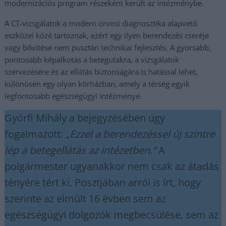
modernizációs program részeként került az intézménybe.
A CT-vizsgálatok a modern orvosi diagnosztika alapvető
eszközei közé tartoznak, ezért egy ilyen berendezés cseréje
vagy bővítése nem pusztán technikai fejlesztés. A gyorsabb,
pontosabb képalkotás a betegutakra, a vizsgálatok
szervezésére és az ellátás biztonságára is hatással lehet,
különösen egy olyan kórházban, amely a térség egyik
legfontosabb egészségügyi intézménye.
Györfi Mihály a bejegyzésében úgy
fogalmazott:
„Ezzel a berendezéssel új szintre
lép a betegellátás az intézetben.”
A
polgármester ugyanakkor nem csak az átadás
tényére tért ki. Posztjában arról is írt, hogy
szerinte az elmúlt 16 évben sem az
egészségügyi dolgozók megbecsülése, sem az