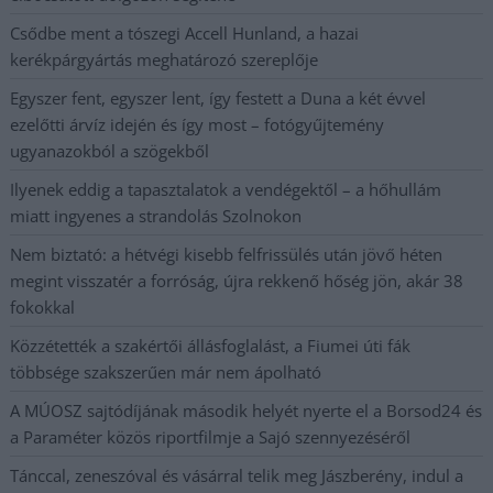
Csődbe ment a tószegi Accell Hunland, a hazai
kerékpárgyártás meghatározó szereplője
Egyszer fent, egyszer lent, így festett a Duna a két évvel
ezelőtti árvíz idején és így most – fotógyűjtemény
ugyanazokból a szögekből
Ilyenek eddig a tapasztalatok a vendégektől – a hőhullám
miatt ingyenes a strandolás Szolnokon
Nem biztató: a hétvégi kisebb felfrissülés után jövő héten
megint visszatér a forróság, újra rekkenő hőség jön, akár 38
fokokkal
Közzétették a szakértői állásfoglalást, a Fiumei úti fák
többsége szakszerűen már nem ápolható
A MÚOSZ sajtódíjának második helyét nyerte el a Borsod24 és
a Paraméter közös riportfilmje a Sajó szennyezéséről
Tánccal, zeneszóval és vásárral telik meg Jászberény, indul a