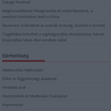
Csángó Fesztivál
Meghosszabbított hőségriasztás és vízkorlátozások, a
mezőtúri kórházban leállt a klíma
Átszervezi működését az osztrák óriáscég, Szolnok is érintett
Tragédiába torkollott a segítségnyújtás elmulasztása, három
kisújszállási lakos ellen emeltek vádat
Elérhetőség
Adatkezelési tájékoztató
Etikai és függetlenségi alapelvek
Hirdetési árak
Hozzászólási és Moderálási Szabályzat
Impresszum