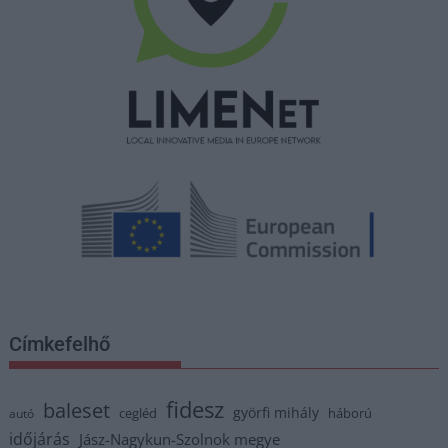
Címkefelhő
fidesz
baleset
györfi mihály
cegléd
háború
autó
időjárás
Jász-Nagykun-Szolnok megye