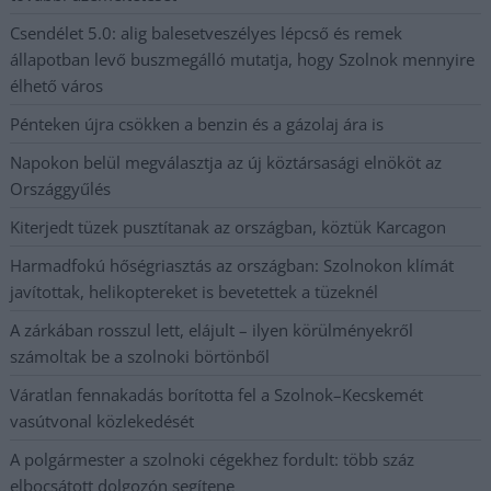
Csendélet 5.0: alig balesetveszélyes lépcső és remek
állapotban levő buszmegálló mutatja, hogy Szolnok mennyire
élhető város
Pénteken újra csökken a benzin és a gázolaj ára is
Napokon belül megválasztja az új köztársasági elnököt az
Országgyűlés
Kiterjedt tüzek pusztítanak az országban, köztük Karcagon
Harmadfokú hőségriasztás az országban: Szolnokon klímát
javítottak, helikoptereket is bevetettek a tüzeknél
A zárkában rosszul lett, elájult – ilyen körülményekről
számoltak be a szolnoki börtönből
Váratlan fennakadás borította fel a Szolnok–Kecskemét
vasútvonal közlekedését
A polgármester a szolnoki cégekhez fordult: több száz
elbocsátott dolgozón segítene