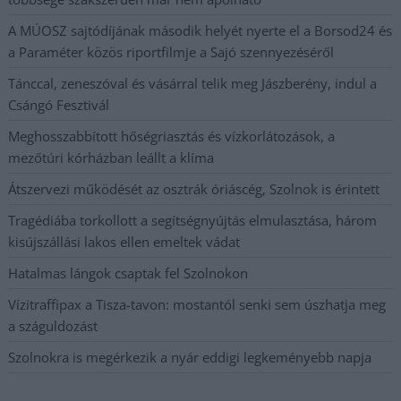
A MÚOSZ sajtódíjának második helyét nyerte el a Borsod24 és
a Paraméter közös riportfilmje a Sajó szennyezéséről
Tánccal, zeneszóval és vásárral telik meg Jászberény, indul a
Csángó Fesztivál
Meghosszabbított hőségriasztás és vízkorlátozások, a
mezőtúri kórházban leállt a klíma
Átszervezi működését az osztrák óriáscég, Szolnok is érintett
Tragédiába torkollott a segítségnyújtás elmulasztása, három
kisújszállási lakos ellen emeltek vádat
Hatalmas lángok csaptak fel Szolnokon
Vízitraffipax a Tisza-tavon: mostantól senki sem úszhatja meg
a száguldozást
Szolnokra is megérkezik a nyár eddigi legkeményebb napja