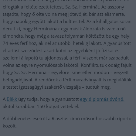
elfogták a feltételezett tettest, Sz. Sz. Herminát. Az asszony
tagadta, hogy ő ölte volna meg jótevőjét, bár azt elismerte,
hogy napokig együtt lakott a holttesttel. Az a kihallgatás során
derült ki, hogy Herminának egy másik áldozata is van: a nő
elmondta, hogy még a tavasz folyamán költözött be egy helyi
74 éves férfihoz, akinél az utóbbi hetekig lakott. A gyanúsított
eltartási szerződést akart kötni az egyébként jó fizikai és
szellemi állapotú tulajdonossal, a férfi viszont már szabadult
volna az egyre nyomulósabb lakótól. Konfliktusuk odáig fajult,
hogy Sz. Sz. Hermina – egyelőre ismeretlen módon – végzett
befogadójával. A rendőrök a férfi maradványait is megtalálták,
a testet igazságügyi szakértő vizsgálja – tudtuk meg.
A
Blikk
úgy tudja, hogy a gyanúsított
egy diplomás óvónő,
akitől korábban 150 kutyát vettek el.
A döbbenetes esetről a Riasztás című műsor hosszabb riportot
közölt.