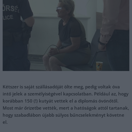
Kétszer is saját szállásadóját ölte meg, pedig voltak óva
intő jelek a személyiségével kapcsolatban. Például az, hogy
korábban 150 (!) kutyát vettek el a diplomás óvónőtől.
Most már őrizetbe vették, mert a hatóságok attól tartanak,
hogy szabadlábon újabb súlyos bűncselekményt követne
el.