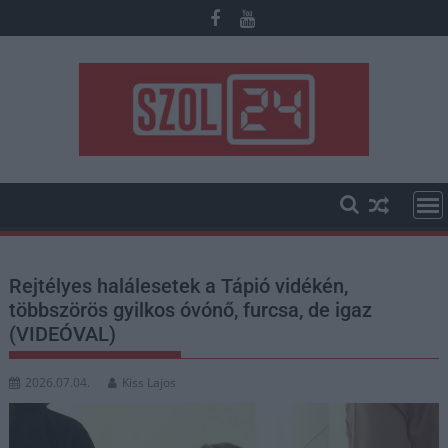
Skip
to
content
Rejtélyes halálesetek a Tápió vidékén,
többszörös gyilkos óvónő, furcsa, de igaz
(VIDEÓVAL)
2026.07.04.
Kiss Lajos