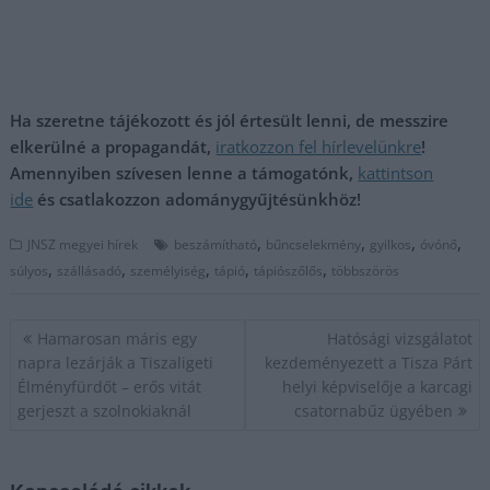
Ha szeretne tájékozott és jól értesült lenni, de messzire
elkerülné a propagandát,
iratkozzon fel hírlevelünkre
!
Amennyiben szívesen lenne a támogatónk,
kattintson
ide
és csatlakozzon adománygyűjtésünkhöz!
,
,
,
,
JNSZ megyei hírek
beszámítható
bűncselekmény
gyilkos
óvónő
,
,
,
,
,
súlyos
szállásadó
személyiség
tápió
tápiószőlős
többszörös
Bejegyzés
Hamarosan máris egy
Hatósági vizsgálatot
navigáció
napra lezárják a Tiszaligeti
kezdeményezett a Tisza Párt
Élményfürdőt – erős vitát
helyi képviselője a karcagi
gerjeszt a szolnokiaknál
csatornabűz ügyében