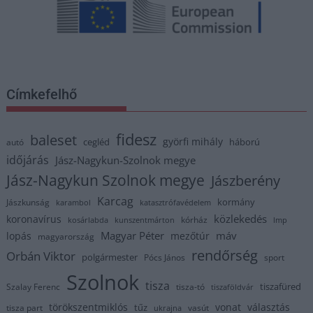
Címkefelhő
fidesz
baleset
györfi mihály
cegléd
háború
autó
időjárás
Jász-Nagykun-Szolnok megye
Jász-Nagykun Szolnok megye
Jászberény
Karcag
kormány
Jászkunság
karambol
katasztrófavédelem
közlekedés
koronavírus
kórház
kosárlabda
kunszentmárton
lmp
Magyar Péter
máv
lopás
mezőtúr
magyarország
rendőrség
Orbán Viktor
polgármester
Pócs János
sport
Szolnok
tisza
tiszafüred
Szalay Ferenc
tisza-tó
tiszaföldvár
törökszentmiklós
vonat
választás
tűz
tisza part
vasút
ukrajna