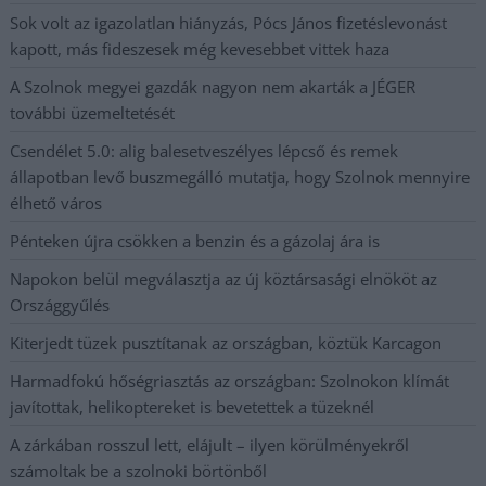
Sok volt az igazolatlan hiányzás, Pócs János fizetéslevonást
kapott, más fideszesek még kevesebbet vittek haza
A Szolnok megyei gazdák nagyon nem akarták a JÉGER
további üzemeltetését
Csendélet 5.0: alig balesetveszélyes lépcső és remek
állapotban levő buszmegálló mutatja, hogy Szolnok mennyire
élhető város
Pénteken újra csökken a benzin és a gázolaj ára is
Napokon belül megválasztja az új köztársasági elnököt az
Országgyűlés
Kiterjedt tüzek pusztítanak az országban, köztük Karcagon
Harmadfokú hőségriasztás az országban: Szolnokon klímát
javítottak, helikoptereket is bevetettek a tüzeknél
A zárkában rosszul lett, elájult – ilyen körülményekről
számoltak be a szolnoki börtönből