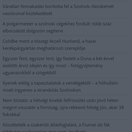
Váratlan fennakadás borította fel a Szolnok–Kecskemét
vasútvonal közlekedését
A polgármester a szolnoki cégekhez fordult: több száz
elbocsátott dolgozón segítene
Csődbe ment a tószegi Accell Hunland, a hazai
kerékpárgyártás meghatározó szereplője
Egyszer fent, egyszer lent, így festett a Duna a két évvel
ezelőtti árvíz idején és így most – fotógyűjtemény
ugyanazokból a szögekből
Ilyenek eddig a tapasztalatok a vendégektől – a hőhullám
miatt ingyenes a strandolás Szolnokon
Nem biztató: a hétvégi kisebb felfrissülés után jövő héten
megint visszatér a forróság, újra rekkenő hőség jön, akár 38
fokokkal
Közzétették a szakértői állásfoglalást, a Fiumei úti fák
többsége szakszerűen már nem ápolható