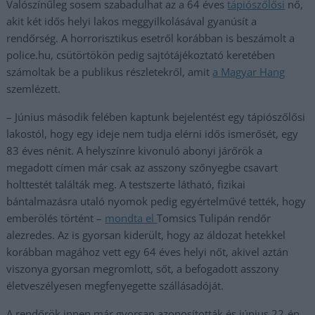
Valószínűleg sosem szabadulhat az a 64 éves
tápiószőlősi
nő,
akit két idős helyi lakos meggyilkolásával gyanúsít a
rendőrség. A horrorisztikus esetről korábban is beszámolt a
police.hu, csütörtökön pedig sajtótájékoztató keretében
számoltak be a publikus részletekről, amit
a Magyar Hang
szemlézett.
– Június második felében kaptunk bejelentést egy tápiószőlősi
lakostól, hogy egy ideje nem tudja elérni idős ismerősét, egy
83 éves nénit. A helyszínre kivonuló abonyi járőrök a
megadott címen már csak az asszony szőnyegbe csavart
holttestét találták meg. A testszerte látható, fizikai
bántalmazásra utaló nyomok pedig egyértelművé tették, hogy
emberölés történt –
mondta el
Tomsics Tulipán rendőr
alezredes. Az is gyorsan kiderült, hogy az áldozat hetekkel
korábban magához vett egy 64 éves helyi nőt, akivel aztán
viszonya gyorsan megromlott, sőt, a befogadott asszony
életveszélyesen megfenyegette szállásadóját.
A rendőrök innen már gyorsan azonosították és június 22-én