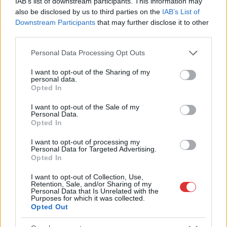
Leállt a termelés a tószegi üzemben, miközben a holland
IAB’s list of downstream participants. This information may
also be disclosed by us to third parties on the
IAB’s List of
anyavállalat fizetési haladékot kért. Az európai
Downstream Participants
that may further disclose it to other
kerékpáripar...
third parties.
JNSZ megyei hírek
Please note that this website/app uses one or more Google
Personal Data Processing Opt Outs
services and may gather and store information including but
not limited to your visit or usage behaviour. You may click to
I want to opt-out of the Sharing of my
personal data.
grant or deny consent to Google and its third-party tags to
Opted In
use your data for below specified purposes in below Google
consent section.
I want to opt-out of the Sale of my
Personal Data.
Opted In
I want to opt-out of processing my
Personal Data for Targeted Advertising.
Opted In
I want to opt-out of Collection, Use,
Retention, Sale, and/or Sharing of my
Personal Data that Is Unrelated with the
2026.08.05.
szol24.hu
Purposes for which it was collected.
Opted Out
Tánccal, zeneszóval és vásárral telik meg
Jászberény, indul a Csángó Fesztivál