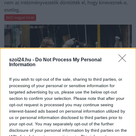
nem az intézményvezetők döntötték el, hogy kineveznek-e,
esetleg...
JNSZ megyei hírek
szol24.hu -
Do Not Process My Personal
Information
If you wish to opt-out of the sale, sharing to third parties, or
processing of your personal or sensitive information for
targeted advertising by us, please use the below opt-out
section to confirm your selection. Please note that after your
opt-out request is processed you may continue seeing
interest-based ads based on personal information utilized by
2026.08.06.
Fazekas Adrián
us or personal information disclosed to third parties prior to
Csődbe ment a tószegi Accell Hunland, a hazai
your opt-out. You may separately opt-out of the further
kerékpárgyártás meghatározó szereplője
disclosure of your personal information by third parties on the