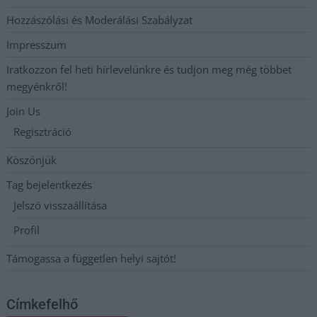
Hozzászólási és Moderálási Szabályzat
Impresszum
Iratkozzon fel heti hírlevelünkre és tudjon meg még többet
megyénkről!
Join Us
Regisztráció
Köszönjük
Tag bejelentkezés
Jelszó visszaállítása
Profil
Támogassa a független helyi sajtót!
Címkefelhő