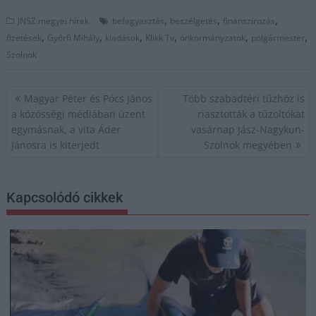
,
,
,
JNSZ megyei hírek
befagyasztás
beszélgetés
finanszírozás
,
,
,
,
,
,
fizetések
Győrfi Mihály
kiadások
Klikk Tv
önkormányzatok
polgármester
Szolnok
Bejegyzés
Magyar Péter és Pócs János
Több szabadtéri tűzhöz is
navigáció
a közösségi médiában üzent
riasztották a tűzoltókat
egymásnak, a vita Áder
vasárnap Jász-Nagykun-
Jánosra is kiterjedt
Szolnok megyében
Kapcsolódó cikkek