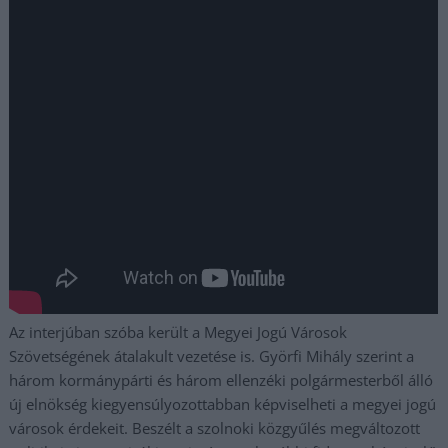
Az interjúban szóba került a Megyei Jogú Városok
Szövetségének átalakult vezetése is. Györfi Mihály szerint a
három kormánypárti és három ellenzéki polgármesterből álló
új elnökség kiegyensúlyozottabban képviselheti a megyei jogú
városok érdekeit. Beszélt a szolnoki közgyűlés megváltozott