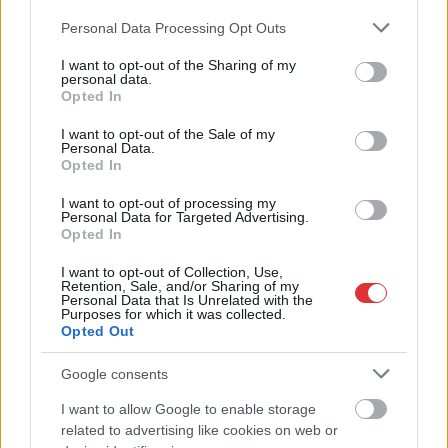
Please note that this website/app uses one or more Google
Personal Data Processing Opt Outs
services and may gather and store information including but
not limited to your visit or usage behaviour. You may click to
I want to opt-out of the Sharing of my
personal data.
grant or deny consent to Google and its third-party tags to
Opted In
use your data for below specified purposes in below Google
consent section.
I want to opt-out of the Sale of my
Personal Data.
2026.08.07.
Kiss Lajos
Opted In
Elromlott a biztosítóberendezés a ceglédi
I want to opt-out of processing my
vasútvonalon, alapos késések alakultak ki a
Personal Data for Targeted Advertising.
menetrendhez képest, kimaradás is előfordult
Opted In
Napok óta tart a rendkívüli kánikula, a biztosítóberendezés
I want to opt-out of Collection, Use,
pedig újra megadta magát a ceglédi vonalon, így...
Retention, Sale, and/or Sharing of my
Personal Data that Is Unrelated with the
JNSZ megyei hírek
Purposes for which it was collected.
Opted Out
Google consents
I want to allow Google to enable storage
related to advertising like cookies on web or