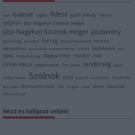
fidesz
baleset
györfi mihály
cegléd
háború
autó
időjárás
Jász-Nagykun-Szolnok megye
Jász-Nagykun Szolnok megye
Jászberény
Karcag
kormány
Jászkunság
karambol
katasztrófavédelem
közlekedés
koronavírus
kórház
kosárlabda
kunszentmárton
lmp
Magyar Péter
máv
lopás
mezőtúr
magyarország
rendőrség
Orbán Viktor
polgármester
Pócs János
sport
Szolnok
tisza
tiszafüred
Szalay Ferenc
tisza-tó
tiszaföldvár
törökszentmiklós
vonat
választás
tűz
tisza part
vasút
ukrajna
önkormányzat
Nézd és hallgasd velünk!