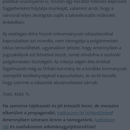
politikai viszonyairól is, miután egy korábbi fideszes képviselő
függetlenként folytatja munkáját, valamint arról, hogy a
városnál teljes átvilágítás zajlik a takarékosabb működés
érdekében.
Az esetleges előre hozott önkormányzati választásokkal
kapcsolatban azt mondta, nem támogatja a polgármesteri
ciklus lerövidítését, ugyanakkor jelezte, hogy amennyiben a
jogszabályok ezt lehetővé teszik, ismét elindulna a szolnoki
polgármesteri tisztségért. Az interjú végén éles kritikát
fogalmazott meg az Orbán-kormány és a korábbi kormányzati
szereplők tevékenységével kapcsolatban, és arról beszélt,
hogy szerinte a választók elszámoltatást várnak.
Fotó: Klikk Tv
Ha szeretne tájékozott és jól értesült lenni, de messzire
elkerülné a propagandát,
iratkozzon fel hírlevelünkre
!
Amennyiben szívesen lenne a támogatónk,
kattintson
ide
és csatlakozzon adománygyűjtésünkhöz!