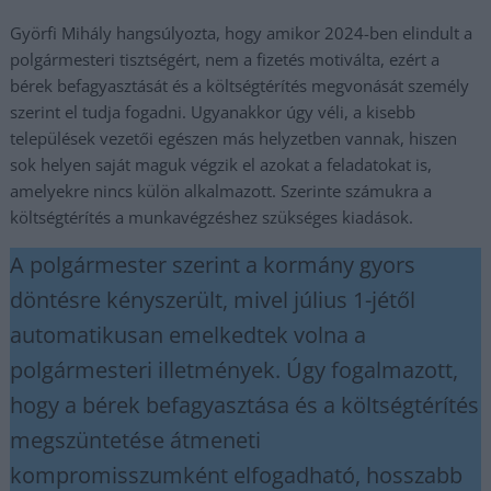
Györfi Mihály hangsúlyozta, hogy amikor 2024-ben elindult a
polgármesteri tisztségért, nem a fizetés motiválta, ezért a
bérek befagyasztását és a költségtérítés megvonását személy
szerint el tudja fogadni. Ugyanakkor úgy véli, a kisebb
települések vezetői egészen más helyzetben vannak, hiszen
sok helyen saját maguk végzik el azokat a feladatokat is,
amelyekre nincs külön alkalmazott. Szerinte számukra a
költségtérítés a munkavégzéshez szükséges kiadások.
A polgármester szerint a kormány gyors
döntésre kényszerült, mivel július 1-jétől
automatikusan emelkedtek volna a
polgármesteri illetmények. Úgy fogalmazott,
hogy a bérek befagyasztása és a költségtérítés
megszüntetése átmeneti
kompromisszumként elfogadható, hosszabb