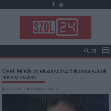
Skip
to
content
Györfi Mihály: rendezni kell az önkormányzatok
finanszírozását
2026.07.05.
Vásárhelyi Gabriella