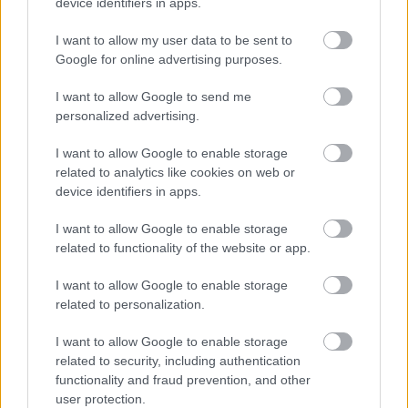
device identifiers in apps.
I want to allow my user data to be sent to
Google for online advertising purposes.
I want to allow Google to send me
personalized advertising.
I want to allow Google to enable storage
2026.08.06.
Kiss Lajos
related to analytics like cookies on web or
Sok volt az igazolatlan hiányzás, Pócs János
device identifiers in apps.
fizetéslevonást kapott, más fideszesek még
kevesebbet vittek haza
I want to allow Google to enable storage
A jászsági fideszes képviselő túl sokszor hiányzott
related to functionality of the website or app.
igazolatlanul a szavazásokról, de még mindig olcsón
I want to allow Google to enable storage
megúszta ahhoz...
related to personalization.
JNSZ megyei hírek
I want to allow Google to enable storage
related to security, including authentication
functionality and fraud prevention, and other
user protection.