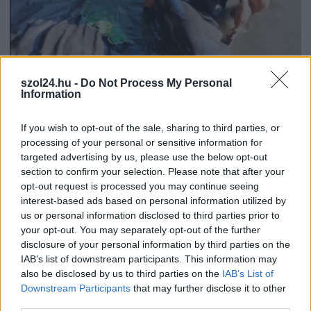
szol24.hu -
Do Not Process My Personal
Information
2026.08.08.
szol24.hu
If you wish to opt-out of the sale, sharing to third parties, or
Óriási, több mint két méteres harcsát fogott a
processing of your personal or sensitive information for
Tiszán a 13 éves fiú (VIDEÓVAL)
targeted advertising by us, please use the below opt-out
Mindössze 13 éves, mégis olyan fogást könyvelhetett el,
section to confirm your selection. Please note that after your
amelyről sok tapasztalt horgász is csak álmodik. A...
opt-out request is processed you may continue seeing
interest-based ads based on personal information utilized by
JNSZ megyei hírek
us or personal information disclosed to third parties prior to
your opt-out. You may separately opt-out of the further
disclosure of your personal information by third parties on the
IAB’s list of downstream participants. This information may
also be disclosed by us to third parties on the
IAB’s List of
Downstream Participants
that may further disclose it to other
third parties.