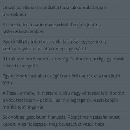
Országos ellenőrzés indult a hazai akkumulátoripari
üzemekben
Az idei év leglassabb növekedését hozta a június a
kiskereskedelemben
Györfi Mihály több tucat vállalkozással egyeztetett a
kerékpárgyár dolgozóinak megsegítéséről
41 fok fölé forrósodott az ország, Szolnokon pedig egy másik
rekord is megdőlt
Egy telefonhívást akart, végül rendőrök vitték el a mezőtúri
férfit
A Tisza kormány minisztere újabb nagy változásokról döntött
a közoktatásban – például az iskolaigazgatók visszakapják
munkáltatói jogaikat
Sok volt az igazolatlan hiányzás, Pócs János fizetéslevonást
kapott, más fideszesek még kevesebbet vittek haza