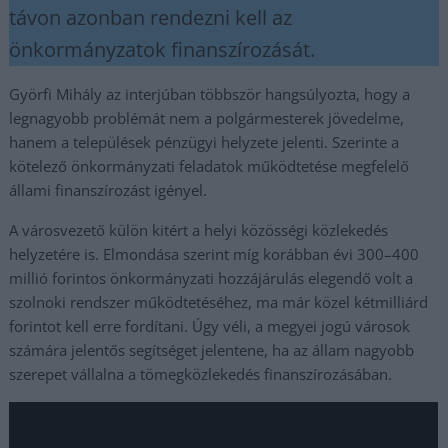
távon azonban rendezni kell az
önkormányzatok finanszírozását.
Györfi Mihály az interjúban többször hangsúlyozta, hogy a
legnagyobb problémát nem a polgármesterek jövedelme,
hanem a települések pénzügyi helyzete jelenti. Szerinte a
kötelező önkormányzati feladatok működtetése megfelelő
állami finanszírozást igényel.
A városvezető külön kitért a helyi közösségi közlekedés
helyzetére is. Elmondása szerint míg korábban évi 300–400
millió forintos önkormányzati hozzájárulás elegendő volt a
szolnoki rendszer működtetéséhez, ma már közel kétmilliárd
forintot kell erre fordítani. Úgy véli, a megyei jogú városok
számára jelentős segítséget jelentene, ha az állam nagyobb
szerepet vállalna a tömegközlekedés finanszírozásában.