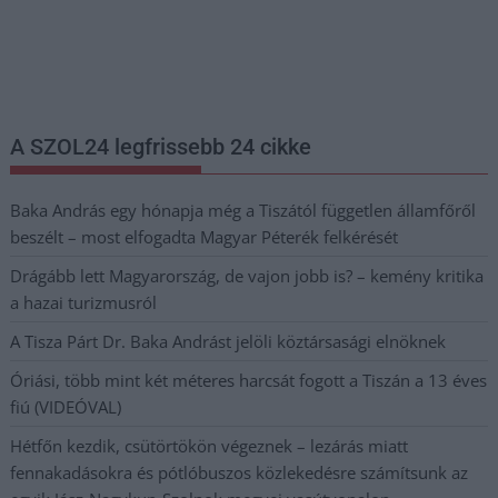
Nem szeretne lemaradni semmiről? Csak egy kattintás, és hírlevelünk a
legfrissebb információkkal és exkluzív tartalmakkal hétről hétre
postaládájába érkezik!
A SZOL24 legfrissebb 24 cikke
Baka András egy hónapja még a Tiszától független államfőről
beszélt – most elfogadta Magyar Péterék felkérését
Drágább lett Magyarország, de vajon jobb is? – kemény kritika
a hazai turizmusról
A Tisza Párt Dr. Baka Andrást jelöli köztársasági elnöknek
Óriási, több mint két méteres harcsát fogott a Tiszán a 13 éves
fiú (VIDEÓVAL)
Hétfőn kezdik, csütörtökön végeznek – lezárás miatt
fennakadásokra és pótlóbuszos közlekedésre számítsunk az