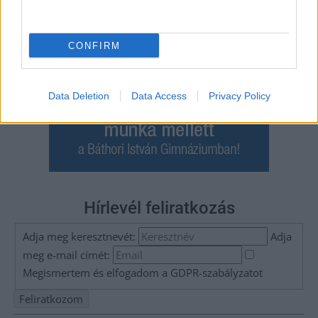
CONFIRM
Data Deletion
Data Access
Privacy Policy
Hírlevél feliratkozás
Adja meg keresztnevét:
Adja
meg e-mail címét:
Megismertem és elfogadom a
GDPR-szabályzat
ot