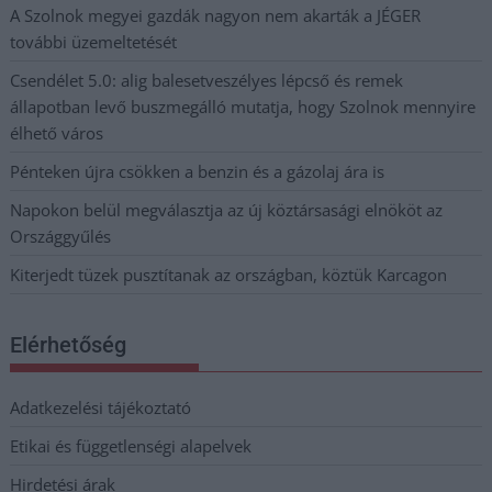
A Szolnok megyei gazdák nagyon nem akarták a JÉGER
további üzemeltetését
Csendélet 5.0: alig balesetveszélyes lépcső és remek
állapotban levő buszmegálló mutatja, hogy Szolnok mennyire
élhető város
Pénteken újra csökken a benzin és a gázolaj ára is
Napokon belül megválasztja az új köztársasági elnököt az
Országgyűlés
Kiterjedt tüzek pusztítanak az országban, köztük Karcagon
Elérhetőség
Adatkezelési tájékoztató
Etikai és függetlenségi alapelvek
Hirdetési árak