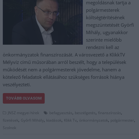
megoldásnak tartja a
polgármesterek
költségtérítésének
megszüntetését Györfi
Mihály, ugyanakkor
szerinte mielőbb
rendezni kell az
önkormányzatok finanszírozását. A városvezető a KlikkTV
Mélyvíz című műsorában arról beszélt, hogy a települések
működését nem a polgármesterek jövedelme, hanem a
kötelező feladatok ellátásához szükséges források hiánya
veszélyezteti.
TOVÁBB OLVASOM
,
,
,
JNSZ megyei hírek
befagyasztás
beszélgetés
finanszírozás
,
,
,
,
,
,
fizetések
Győrfi Mihály
kiadások
Klikk Tv
önkormányzatok
polgármester
Szolnok