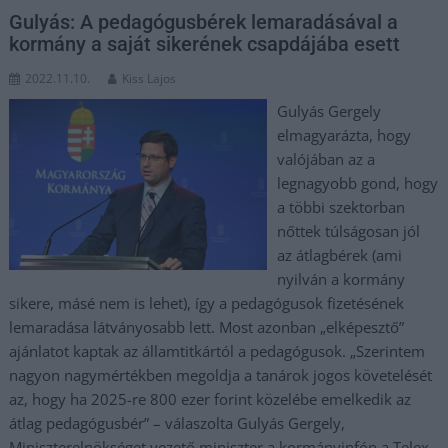
Gulyás: A pedagógusbérek lemaradásával a
kormány a saját sikerének csapdájába esett
2022.11.10.
Kiss Lajos
Gulyás Gergely
elmagyarázta, hogy
valójában az a
legnagyobb gond, hogy
a többi szektorban
nőttek túlságosan jól
az átlagbérek (ami
nyilván a kormány
sikere, másé nem is lehet), így a pedagógusok fizetésének
lemaradása látványosabb lett. Most azonban „elképesztő”
ajánlatot kaptak az államtitkártól a pedagógusok. „Szerintem
nagyon nagymértékben megoldja a tanárok jogos követelését
az, hogy ha 2025-re 800 ezer forint közelébe emelkedik az
átlag pedagógusbér” – válaszolta Gulyás Gergely,
Miniszterelnökséget vezető miniszter a kormányinfón a Telex