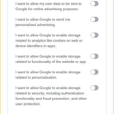
I want to allow my user data to be sent to
Google for online advertising purposes.
I want to allow Google to send me
personalized advertising.
I want to allow Google to enable storage
related to analytics like cookies on web or
device identifiers in apps.
I want to allow Google to enable storage
related to functionality of the website or app.
Hírlevél feliratkozás
I want to allow Google to enable storage
related to personalization.
Adja meg keresztnevét:
Adja
meg e-mail címét:
I want to allow Google to enable storage
Megismertem és elfogadom a
GDPR-szabályzat
ot
related to security, including authentication
functionality and fraud prevention, and other
user protection.