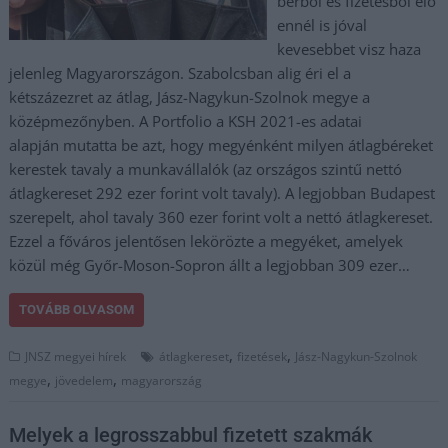
bérből és fizetésből élő
ennél is jóval
kevesebbet visz haza
jelenleg Magyarországon. Szabolcsban alig éri el a
kétszázezret az átlag, Jász-Nagykun-Szolnok megye a
középmezőnyben. A Portfolio a KSH 2021-es adatai
alapján mutatta be azt, hogy megyénként milyen átlagbéreket
kerestek tavaly a munkavállalók (az országos szintű nettó
átlagkereset 292 ezer forint volt tavaly). A legjobban Budapest
szerepelt, ahol tavaly 360 ezer forint volt a nettó átlagkereset.
Ezzel a főváros jelentősen lekörözte a megyéket, amelyek
közül még Győr-Moson-Sopron állt a legjobban 309 ezer…
TOVÁBB OLVASOM
,
,
JNSZ megyei hírek
átlagkereset
fizetések
Jász-Nagykun-Szolnok
,
,
megye
jövedelem
magyarország
Melyek a legrosszabbul fizetett szakmák