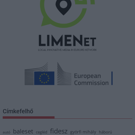
Címkefelhő
fidesz
baleset
györfi mihály
cegléd
háború
autó