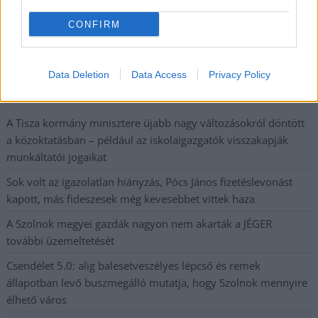
Nem szeretne lemaradni semmiről? Csak egy kattintás, és hírlevelünk a
legfrissebb információkkal és exkluzív tartalmakkal hétről hétre
CONFIRM
postaládájába érkezik!
Data Deletion
Data Access
Privacy Policy
A SZOL24 legfrissebb 24 cikke
A Tisza kormány minisztere újabb nagy változásokról döntött
a közoktatásban – például az iskolaigazgatók visszakapják
munkáltatói jogaikat
Sok volt az igazolatlan hiányzás, Pócs János fizetéslevonást
kapott, más fideszesek még kevesebbet vittek haza
A Szolnok megyei gazdák nagyon nem akarták a JÉGER
további üzemeltetését
Csendélet 5.0: alig balesetveszélyes lépcső és remek
állapotban levő buszmegálló mutatja, hogy Szolnok mennyire
élhető város