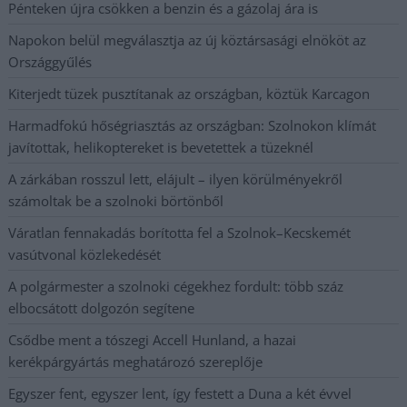
Pénteken újra csökken a benzin és a gázolaj ára is
Napokon belül megválasztja az új köztársasági elnököt az
Országgyűlés
Kiterjedt tüzek pusztítanak az országban, köztük Karcagon
Harmadfokú hőségriasztás az országban: Szolnokon klímát
javítottak, helikoptereket is bevetettek a tüzeknél
A zárkában rosszul lett, elájult – ilyen körülményekről
számoltak be a szolnoki börtönből
Váratlan fennakadás borította fel a Szolnok–Kecskemét
vasútvonal közlekedését
A polgármester a szolnoki cégekhez fordult: több száz
elbocsátott dolgozón segítene
Csődbe ment a tószegi Accell Hunland, a hazai
kerékpárgyártás meghatározó szereplője
Egyszer fent, egyszer lent, így festett a Duna a két évvel