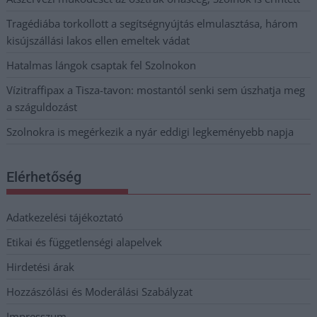
Tragédiába torkollott a segítségnyújtás elmulasztása, három
kisújszállási lakos ellen emeltek vádat
Hatalmas lángok csaptak fel Szolnokon
Vízitraffipax a Tisza-tavon: mostantól senki sem úszhatja meg
a száguldozást
Szolnokra is megérkezik a nyár eddigi legkeményebb napja
Elérhetőség
Adatkezelési tájékoztató
Etikai és függetlenségi alapelvek
Hirdetési árak
Hozzászólási és Moderálási Szabályzat
Impresszum