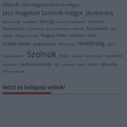
időjárás
Jász-Nagykun-Szolnok megye
Jász-Nagykun Szolnok megye
Jászberény
Karcag
kormány
Jászkunság
karambol
katasztrófavédelem
közlekedés
koronavírus
kórház
kosárlabda
kunszentmárton
lmp
Magyar Péter
máv
lopás
mezőtúr
magyarország
rendőrség
Orbán Viktor
polgármester
Pócs János
sport
Szolnok
tisza
tiszafüred
Szalay Ferenc
tisza-tó
tiszaföldvár
törökszentmiklós
vonat
választás
tűz
tisza part
vasút
ukrajna
önkormányzat
Nézd és hallgasd velünk!