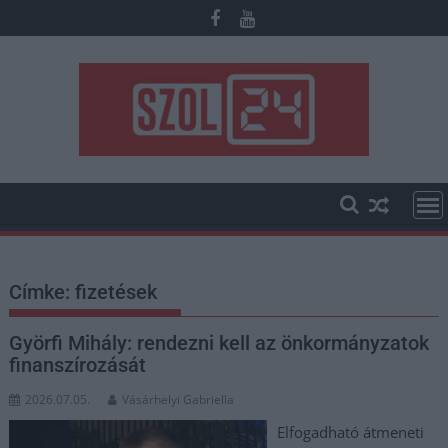
Skip
to
content
Címke:
fizetések
Györfi Mihály: rendezni kell az önkormányzatok
finanszírozását
2026.07.05.
Vásárhelyi Gabriella
Elfogadható átmeneti