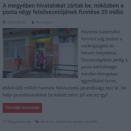
A megyében hivatalokat zártak be, miközben a
posta négy felsővezetőjének fizetése 20 millió
2023.03.30.
Kiss Lajos
Havonta húszmillió
forintot vág zsebre a
vezérigazgató és
három helyettese.
Összességében pedig a
posta bérköltsége
minden hónapban
egymilliárd forint,
ebből 600 milliót harminc felsővezető járandósága tesz ki. De
helyi postahivatalokat be kellett zárni. Jól van ez így?
TOVÁBB OLVASOM
,
,
,
Magyarország
bezárás
fizetések
posta
vezetők