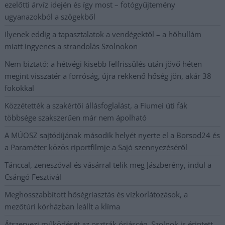
ezelőtti árvíz idején és így most – fotógyűjtemény
ugyanazokból a szögekből
Ilyenek eddig a tapasztalatok a vendégektől – a hőhullám
miatt ingyenes a strandolás Szolnokon
Nem biztató: a hétvégi kisebb felfrissülés után jövő héten
megint visszatér a forróság, újra rekkenő hőség jön, akár 38
fokokkal
Közzétették a szakértői állásfoglalást, a Fiumei úti fák
többsége szakszerűen már nem ápolható
A MÚOSZ sajtódíjának második helyét nyerte el a Borsod24 és
a Paraméter közös riportfilmje a Sajó szennyezéséről
Tánccal, zeneszóval és vásárral telik meg Jászberény, indul a
Csángó Fesztivál
Meghosszabbított hőségriasztás és vízkorlátozások, a
mezőtúri kórházban leállt a klíma
Átszervezi működését az osztrák óriáscég, Szolnok is érintett