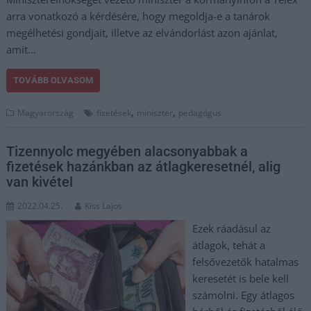
arra vonatkozó a kérdésére, hogy megoldja-e a tanárok
megélhetési gondjait, illetve az elvándorlást azon ajánlat,
amit…
TOVÁBB OLVASOM
,
,
Magyarország
fizetések
miniszter
pedagógus
Tizennyolc megyében alacsonyabbak a
fizetések hazánkban az átlagkeresetnél, alig
van kivétel
2022.04.25.
Kiss Lajos
Ezek ráadásul az
átlagok, tehát a
felsővezetők hatalmas
keresetét is bele kell
számolni. Egy átlagos