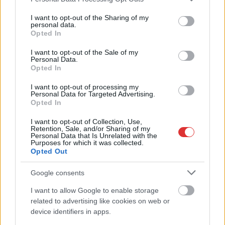
érdemes, kár, hogy valahogy az átlagemberek jövedelme
services and may gather and store information including but
not limited to your visit or usage behaviour. You may click to
I want to opt-out of the Sharing of my
ennek csak töredéke lehet. Mindenki álljon focistának? Egy év
personal data.
grant or deny consent to Google and its third-party tags to
alatt 82 millió eurót, vagyis 29 milliárd forintot költöttek
Opted In
use your data for below specified purposes in below Google
bérekre az első osztályú magyar fociklubok, írja az Mfor az
consent section.
I want to opt-out of the Sale of my
Európai Labdarúgó Szövetség (UEFA) jelentése alapján. Ebből
Personal Data.
45 millió eurót (közel 16 milliárd forintot) kaptak a játékosok,
Opted In
vagyis a 2020/2021-es szezonban átlagosan bruttó 2,9 millió
I want to opt-out of processing my
forintot kerestek a focisták. Az Mfor becslései szerint ez azóta
Personal Data for Targeted Advertising.
Opted In
négymillió forintra…
I want to opt-out of Collection, Use,
TOVÁBB OLVASOM
Retention, Sale, and/or Sharing of my
Personal Data that Is Unrelated with the
Purposes for which it was collected.
,
,
,
,
,
Sport
fizetések
focisták
jövedelem
kiugró
magyarország
milliós
Opted Out
Google consents
I want to allow Google to enable storage
related to advertising like cookies on web or
device identifiers in apps.