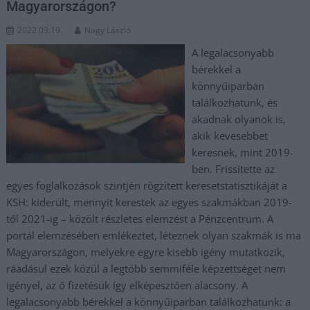
Magyarországon?
2022.03.19.
Nagy László
A legalacsonyabb
bérekkel a
könnyűiparban
találkozhatunk, és
akadnak olyanok is,
akik kevesebbet
keresnek, mint 2019-
ben. Frissítette az
egyes foglalkozások szintjén rögzített keresetstatisztikáját a
KSH: kiderült, mennyit kerestek az egyes szakmákban 2019-
től 2021-ig – közölt részletes elemzést a Pénzcentrum. A
portál elemzésében emlékeztet, léteznek olyan szakmák is ma
Magyarországon, melyekre egyre kisebb igény mutatkozik,
ráadásul ezek közül a legtöbb semmiféle képzettséget nem
igényel, az ő fizetésük így elképesztően alacsony. A
legalacsonyabb bérekkel a könnyűiparban találkozhatunk: a