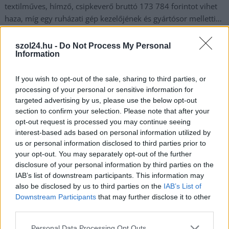
textilműves, hímző, csipkeverő bruttó 173 784 forintot vihet
haza, míg egy ruházati gép kezelőjének és gyártósor melletti…
TOVÁBB OLVASOM
szol24.hu -
Do Not Process My Personal
Information
,
Magyarország
fizetések
KSH
If you wish to opt-out of the sale, sharing to third parties, or
processing of your personal or sensitive information for
Meglepő lenne? Átlagosan négymillió forintot
targeted advertising by us, please use the below opt-out
kereshetnek havonta a magyarországi focisták
section to confirm your selection. Please note that after your
opt-out request is processed you may continue seeing
2022.02.08.
Kiss Lajos
interest-based ads based on personal information utilized by
Ennél sokkal kiugróbb
us or personal information disclosed to third parties prior to
fizetéseket is
your opt-out. You may separately opt-out of the further
találhatunk, ez a
disclosure of your personal information by third parties on the
becsült átlag. Most
IAB’s list of downstream participants. This information may
also be disclosed by us to third parties on the
IAB’s List of
mondja bárki, hogy
Downstream Participants
that may further disclose it to other
hazánkban nem
third parties.
érdemes futballistának
lenni. Dehogynem
Please note that this website/app uses one or more Google
Personal Data Processing Opt Outs