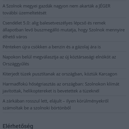
A Szolnok megyei gazdák nagyon nem akarták a JÉGER
további üzemeltetését
Csendélet 5.0: alig balesetveszélyes lépcső és remek
állapotban levő buszmegálló mutatja, hogy Szolnok mennyire
élhető város
Pénteken újra csökken a benzin és a gázolaj ára is
Napokon belül megválasztja az új köztársasági elnököt az
Országgyűlés
Kiterjedt tüzek pusztítanak az országban, köztük Karcagon
Harmadfokú hőségriasztás az országban: Szolnokon klímát
javítottak, helikoptereket is bevetettek a tüzeknél
A zárkában rosszul lett, elájult – ilyen körülményekről
számoltak be a szolnoki börtönből
Elérhetőség