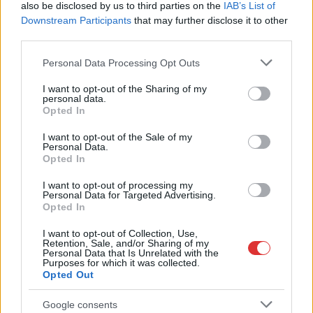
also be disclosed by us to third parties on the
IAB’s List of
2025.06.28.
Fazekas Adrián
Downstream Participants
that may further disclose it to other
third parties.
Péntek este, nem
sokkal éjfél előtt
Please note that this website/app uses one or more Google
Personal Data Processing Opt Outs
közleményt adott ki a
services and may gather and store information including but
not limited to your visit or usage behaviour. You may click to
I want to opt-out of the Sharing of my
rendőrség, amely
personal data.
grant or deny consent to Google and its third-party tags to
szerint a június 28-ra,
Opted In
use your data for below specified purposes in below Google
azaz a mai napra
consent section.
I want to opt-out of the Sale of my
tervezett Budapest
Personal Data.
Pride rendezvény –
Opted In
hivatalos nevén „Budapest Büszkeség menete” – betiltása
I want to opt-out of processing my
jogerőre emelkedett. Hogy pontosan mire számíthatnak a
Personal Data for Targeted Advertising.
Opted In
résztvevők és mi lesz a hatalom, illetve a rendőrség reakciója,
az egyelőre kérdéses.
I want to opt-out of Collection, Use,
Retention, Sale, and/or Sharing of my
Personal Data that Is Unrelated with the
TOVÁBB OLVASOM
Purposes for which it was collected.
Opted Out
,
,
,
Magyarország
budapest büszkeség
Karácsony Gergely
közlemény
,
Google consents
,
pride
rendőrség
tiltás