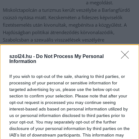
a megoldást.
Miskolctapolcán a turizmus került veszélybe a Barlangfürdő
csúszó nyitása miatt. Kecskeméten a fideszes képviselők
fizetésemelés után kivonultak, megbénítva a közgyűlést. A
Hajdúságban politikai átrendeződés körvonalazódik,
Szabolcsban a szexuális visszaélések veszélyére
figyelmeztetnek. Közben Szegeden az első újszülöttet már
születése napján rasszista kommentek érték, Pécsett pedig
szol24.hu -
Do Not Process My Personal
Information
egy koncerthelyszín körüli konfliktus végül közös
nyilatkozatba torkollott. Veszprém sem maradt ki, a One
Veszprém HC mestere az egyiptomi kézilabda-válogatott új
If you wish to opt-out of the sale, sharing to third parties, or
processing of your personal or sensitive information for
szövetségi kapitánya lett. Hétvégi lapszemle.
targeted advertising by us, please use the below opt-out
section to confirm your selection. Please note that after your
TOVÁBB OLVASOM
opt-out request is processed you may continue seeing
interest-based ads based on personal information utilized by
,
,
,
Magyarország
lapszemle
media
sajto
szol24
us or personal information disclosed to third parties prior to
your opt-out. You may separately opt-out of the further
disclosure of your personal information by third parties on the
Közleményben írta meg a rendőrség: jogerőssé
IAB’s list of downstream participants. This information may
vált a Pride betiltása