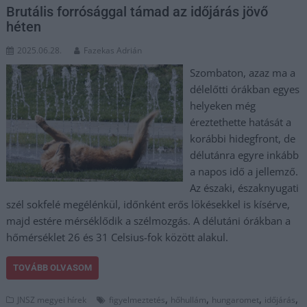
Brutális forrósággal támad az időjárás jövő
héten
2025.06.28.
Fazekas Adrián
Szombaton, azaz ma a
délelőtti órákban egyes
helyeken még
éreztethette hatását a
korábbi hidegfront, de
délutánra egyre inkább
a napos idő a jellemző.
Az északi, északnyugati
szél sokfelé megélénkül, időnként erős lökésekkel is kísérve,
majd estére mérséklődik a szélmozgás. A délutáni órákban a
hőmérséklet 26 és 31 Celsius-fok között alakul.
TOVÁBB OLVASOM
,
,
,
,
JNSZ megyei hírek
figyelmeztetés
hőhullám
hungaromet
időjárás