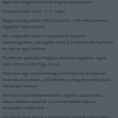
egyik Jász-Nagykun-Szolnok megyei vasútvonalon
Visszaszámlálás indul: -1, 0, Sziget!
Magyarország jobban látszik közelről – heti médiaszemle a
független helyi sajtóból
Már magasabb szinten is nyomoznak Szijjártó
büntetőügyében, vesztegetés miatt 3 év letöltendőt kaphat és
ez csak az egyik botrány
Problémák egész Jász-Nagykun-Szolnok megyében: egyre
több otthoni kútból fogy ki a víz
Szolnokon egy kulcsfontosságú körforgalmat részlegesen
lezárnak a napokban, a közlekedés az átlagost is meghaladó
mértékben lebénul
Elromlott a biztosítóberendezés a ceglédi vasútvonalon,
alapos késések alakultak ki a menetrendhez képest,
kimaradás is előfordult
Ön szerint hogy készül a hamisítatlan szolnoki habos isler?