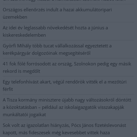
Országos ellenőrzés indult a hazai akkumulátoripari
üzemekben
Az idei év leglassabb növekedését hozta a június a
kiskereskedelemben
Györfi Mihály több tucat vállalkozással egyeztetett a
kerékpárgyár dolgozóinak megsegítéséről
41 fok fölé forrósodott az ország, Szolnokon pedig egy másik
rekord is megdőlt
Egy telefonhívást akart, végül rendőrök vitték el a mezőtúri
férfit
A Tisza kormány minisztere újabb nagy változásokról döntött
a közoktatásban – például az iskolaigazgatók visszakapják
munkáltatói jogaikat
Sok volt az igazolatlan hiányzás, Pócs János fizetéslevonást
kapott, más fideszesek még kevesebbet vittek haza