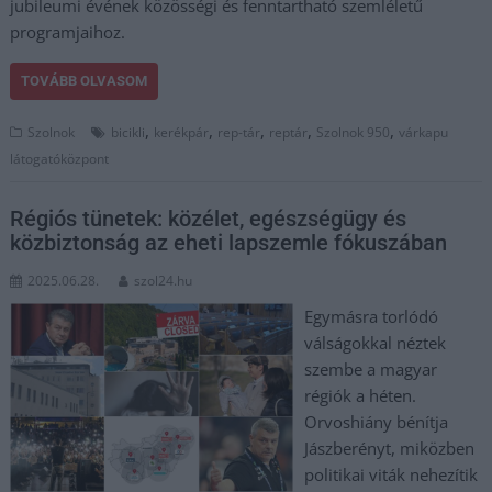
jubileumi évének közösségi és fenntartható szemléletű
programjaihoz.
TOVÁBB OLVASOM
,
,
,
,
,
Szolnok
bicikli
kerékpár
rep-tár
reptár
Szolnok 950
várkapu
látogatóközpont
Régiós tünetek: közélet, egészségügy és
közbiztonság az eheti lapszemle fókuszában
2025.06.28.
szol24.hu
Egymásra torlódó
válságokkal néztek
szembe a magyar
régiók a héten.
Orvoshiány bénítja
Jászberényt, miközben
politikai viták nehezítik