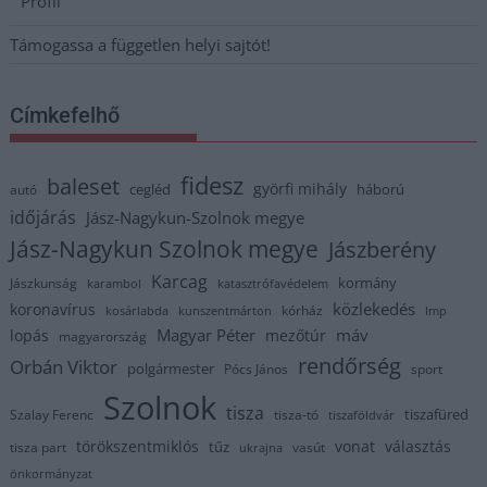
Profil
Támogassa a független helyi sajtót!
Címkefelhő
fidesz
baleset
györfi mihály
cegléd
háború
autó
időjárás
Jász-Nagykun-Szolnok megye
Jász-Nagykun Szolnok megye
Jászberény
Karcag
kormány
Jászkunság
karambol
katasztrófavédelem
közlekedés
koronavírus
kórház
kosárlabda
kunszentmárton
lmp
Magyar Péter
máv
lopás
mezőtúr
magyarország
rendőrség
Orbán Viktor
polgármester
Pócs János
sport
Szolnok
tisza
tiszafüred
Szalay Ferenc
tisza-tó
tiszaföldvár
törökszentmiklós
vonat
választás
tűz
tisza part
vasút
ukrajna
önkormányzat