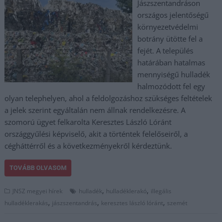
Jászszentandráson
országos jelentőségű
környezetvédelmi
botrány ütötte fel a
fejét. A település
határában hatalmas
mennyiségű hulladék
halmozódott fel egy
olyan telephelyen, ahol a feldolgozáshoz szükséges feltételek
a jelek szerint egyáltalán nem állnak rendelkezésre. A
szomorú ügyet felkarolta Keresztes László Lóránt
országgyűlési képviselő, akit a történtek felelőseiről, a
cégháttérről és a következményekről kérdeztünk.
TOVÁBB OLVASOM
,
,
JNSZ megyei hírek
hulladék
hulladéklerakó
illegális
,
,
,
hulladéklerakás
jászszentandrás
keresztes lászló lóránt
szemét