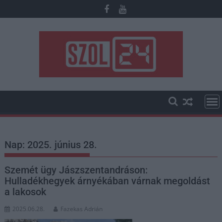
Skip
to
content
Nap:
2025. június 28.
Szemét ügy Jászszentandráson:
Hulladékhegyek árnyékában várnak megoldást
a lakosok
2025.06.28.
Fazekas Adrián