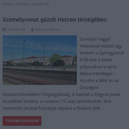
,
,
időkép
kánikula
melegfront
Személyvonat gázolt Hatvan térségében
2025.06.28.
Fazekas Adrián
Szombat reggel
Hatvannál elütött egy
embert a Gyöngyösről
6:08-kor a Keleti
pályaudvarra tartó
Mátra InterRégió –
közölte a MÁV és az
Országos
Katasztrófavédelmi Főigazgatóság. A baleset a Zagyva patak
közelében történt, a vonaton 15 utas tartózkodott, akik
mentesítő járattal folytatják útjukat a főváros felé.
TOVÁBB OLVASOM