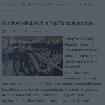
,
,
,
,
,
Magyarország
átszállás
baleset
gázolás
hatvan
interrégió
,
utasok
vonat
Kerékpárokkal bővül a RepTár szolgáltatása
2025.06.28.
Fazekas Adrián
A RepTár Szolnoki
Repülőmúzeum új
szolgáltatással bővül,
július közepétől tíz
darab kerékpár áll a
látogatók
rendelkezésére,
amelyeket nemcsak
városnézésre, hanem a RepTár és a Várkapu Látogatóközpont
közötti közlekedésre is használhatnak. A kezdeményezés az
Accell Hunland Kft. és a Szolnok 950 Programiroda
együttműködésében valósult meg, illeszkedve Szolnok