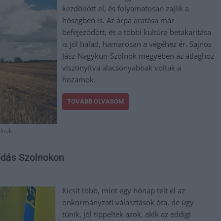
kezdődött el, és folyamatosan zajlik a
hőségben is. Az árpa aratása már
befejeződött, és a többi kultúra betakarítása
is jól halad, hamarosan a végéhez ér. Sajnos
Jász-Nagykun-Szolnok megyében az átlaghoz
viszonyítva alacsonyabbak voltak a
hozamok.
TOVÁBB OLVASOM
lnok
kodás Szolnokon
Kicsit több, mint egy hónap telt el az
önkormányzati választások óta, de úgy
tűnik, jól tippeltek azok, akik az eddigi