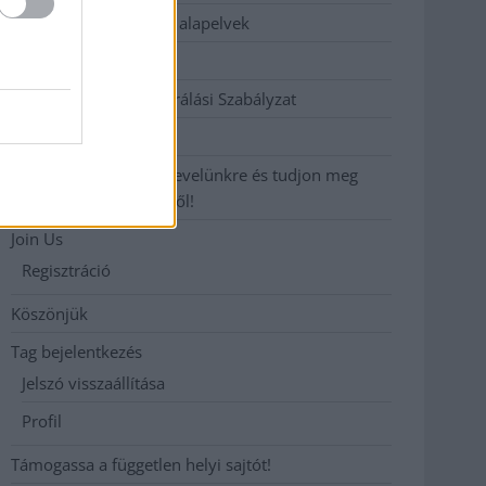
Etikai és függetlenségi alapelvek
Hirdetési árak
Hozzászólási és Moderálási Szabályzat
Impresszum
Iratkozzon fel heti hírlevelünkre és tudjon meg
még többet megyénkről!
Join Us
Regisztráció
Köszönjük
Tag bejelentkezés
Jelszó visszaállítása
Profil
Támogassa a független helyi sajtót!