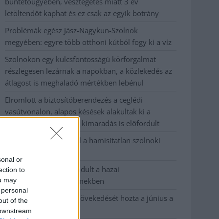
büntetőügyében, vesztegetés miatt 3 év
letöltendőt kaphat és ez csak az egyik botrány
Problémák egész Jász-Nagykun-Szolnok
megyében: egyre több otthoni kútból fogy ki a víz
Szolnokon egy kulcsfontosságú körforgalmat
részlegesen lezárnak a napokban, a közlekedés az
átlagost is meghaladó mértékben lebénul
Elromlott a biztosítóberendezés a ceglédi
vasútvonalon, alapos késések alakultak ki a
menetrendhez képest, kimaradás is előfordult
Ön szerint hogy készül a hamisítatlan szolnoki
habos isler?
sonal or
Országos ellenőrzés indult a hazai
ection to
ou may
akkumulátoripari üzemekben
 personal
Az idei év leglassabb növekedését hozta a június a
out of the
kiskereskedelemben
 downstream