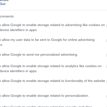
nem nyitják ki a kalandparkot Szolnokon.
Out
Úgy fogalmaznak, az egyébként rendben
levő pályákat a vendégek biztonsága
consents
érdekében zárják le, hiszen az extrém meleg
hatásai nem várt, balesetveszélyes
o allow Google to enable storage related to advertising like cookies on
evice identifiers in apps.
helyzeteket hozhatnak.
o allow my user data to be sent to Google for online advertising
TOVÁBB OLVASOM
s.
to allow Google to send me personalized advertising.
,
lnok
Szolnok Élménysziget
o allow Google to enable storage related to analytics like cookies on
evice identifiers in apps.
 debreceni repülőteret
o allow Google to enable storage related to functionality of the website
Az elmúlt napokban tapasztalt brutális hőség
o allow Google to enable storage related to personalization.
a debreceni repülőtér kifutópályáját sem
kímélték, ez pedig veszélyeztetné a repülés
o allow Google to enable storage related to security, including