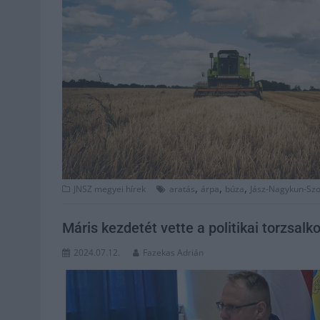
,
,
,
JNSZ megyei hírek
aratás
árpa
búza
Jász-Nagykun-Szo
Máris kezdetét vette a politikai torzsal
2024.07.12.
Fazekas Adrián