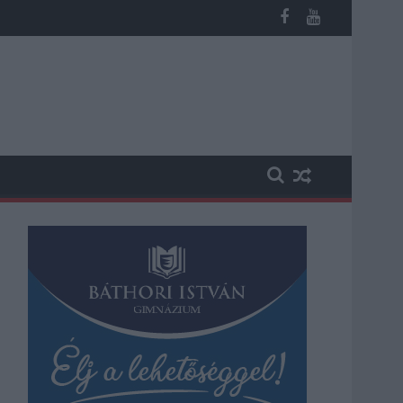
éves fiú (VIDEÓVAL)