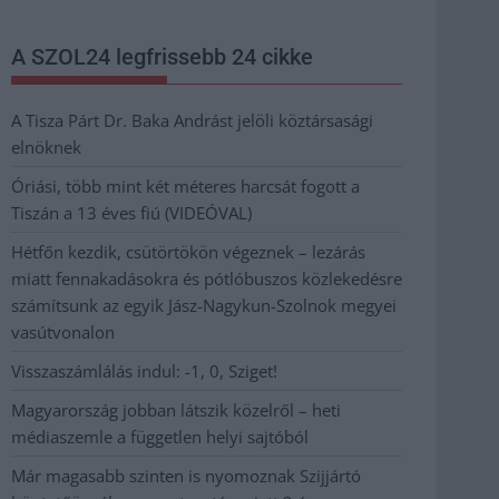
A SZOL24 legfrissebb 24 cikke
A Tisza Párt Dr. Baka Andrást jelöli köztársasági
elnöknek
Óriási, több mint két méteres harcsát fogott a
Tiszán a 13 éves fiú (VIDEÓVAL)
Hétfőn kezdik, csütörtökön végeznek – lezárás
miatt fennakadásokra és pótlóbuszos közlekedésre
számítsunk az egyik Jász-Nagykun-Szolnok megyei
vasútvonalon
Visszaszámlálás indul: -1, 0, Sziget!
Magyarország jobban látszik közelről – heti
médiaszemle a független helyi sajtóból
Már magasabb szinten is nyomoznak Szijjártó