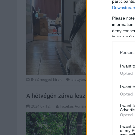
participants
Downstream 
Please note
information 
deny consent
in below Go
Persona
I want t
Opted 
,
,
,
,
JNSZ megyei hírek
alattyán
állat
állatmentés
gólya
hu
I want t
Opted 
A hétvégén zárva lesz a kalandpark a n
I want 
2024.07.12.
Fazekas Adrián
Advertis
Opted 
I want t
of my P
was col