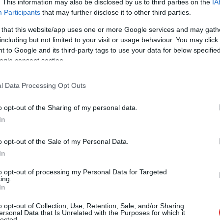
. This information may also be disclosed by us to third parties on the
IA
induló ügyfélfogadás a településen – egy
Participants
that may further disclose it to other third parties.
bajba jutott gólyának tudtak segítséget
 that this website/app uses one or more Google services and may gath
nyújtani.
including but not limited to your visit or usage behaviour. You may click 
 to Google and its third-party tags to use your data for below specifi
TOVÁBB OLVASOM
ogle consent section.
l Data Processing Opt Outs
o opt-out of the Sharing of my personal data.
In
szár arnold
o opt-out of the Sale of my Personal Data.
In
agy meleg miatt Szolnokon
to opt-out of processing my Personal Data for Targeted
ing.
In
A Szolnok Élménysziget a közösségi oldalán
közölte, hogy a hőségriadó miatt július 13-
o opt-out of Collection, Use, Retention, Sale, and/or Sharing
án és 14-én, azaz szombaton és vasárnap
ersonal Data that Is Unrelated with the Purposes for which it
lected.