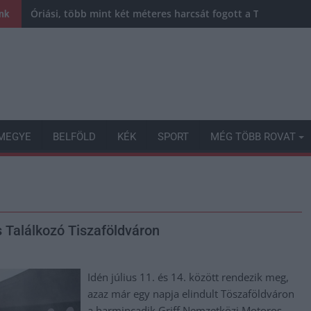
Óriási, több mint két méteres harcsát fogott a Tiszán a 13 
ink
MEGYE
BELFÖLD
KÉK
SPORT
MÉG TÖBB ROVAT
 Találkozó Tiszaföldváron
Idén július 11. és 14. között rendezik meg,
azaz már egy napja elindult Töszaföldváron
a harmincadik Griff Nemzetközi Motoros