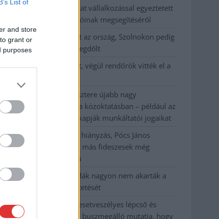
B’s List of
Györfi Mihály több tucat vállalkozással egyeztetett
a kerékpárgyár dolgozóinak megsegítéséről
er and store
41 fok fölé forrósodott az ország, Szolnokon pedig
to grant or
egy másik rekord is megdőlt
ed purposes
Egy telefonhívást akart, végül rendőrök vitték el a
mezőtúri férfit
A Tisza kormány minisztere újabb nagy
változásokról döntött a közoktatásban – például az
iskolaigazgatók visszakapják munkáltatói jogaikat
Sok volt az igazolatlan hiányzás, Pócs János
fizetéslevonást kapott, más fideszesek még
kevesebbet vittek haza
A Szolnok megyei gazdák nagyon nem akarták a
JÉGER további üzemeltetését
Csendélet 5.0: alig balesetveszélyes lépcső és
remek állapotban levő buszmegálló mutatja, hogy