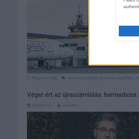
authenti
,
,
,
,
Magyarország
debrecen
hőség
nyaralás
repülőtér
u
Véget ért az újraszámlálás: harmadszor 
2024.07.12.
szol24.hu