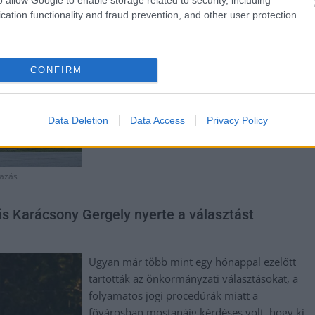
biztonságát. Az okok miatt a szakemberek a
cation functionality and fraud prevention, and other user protection.
repülőtér lezárása mellett döntöttek.
TOVÁBB OLVASOM
CONFIRM
Data Deletion
Data Access
Privacy Policy
tazás
is Karácsony Gergely nyerte a választást
Ugyan már több mint egy hónappal ezelőtt
tartották az önkormányzati választásokat, a
folyamatos jogi procedúrák miatt a
fővárosban mostanáig kérdéses volt, hogy ki