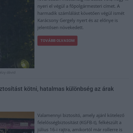
nyeri el végül a főpolgármesteri címet. A
harmadik számlálást követően végül ismét
Karácsony Gergely nyert és az előnye is
jelentősen növekedett.
TOVÁBB OLVASOM
tézy dávid
iztosítást kötni, hatalmas különbség az árak
Valamennyi biztosító, amely ajánl kötelező
felelősségbiztosítást (KGFB-t), felkészült a
július 16-i rajtra, amikortól már rollerre is