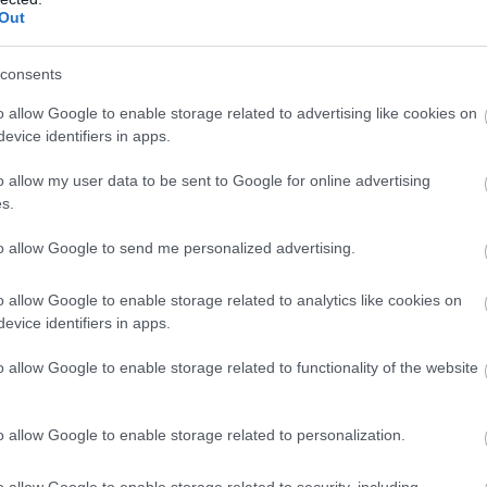
Out
egy gólyafióka pusztulása után nem hagyták
hátra a tetemet. Az egyik szülő
elfogyasztotta az elhullott fiókát, miközben
consents
testvérei is ettek belőle.
o allow Google to enable storage related to advertising like cookies on
evice identifiers in apps.
TOVÁBB OLVASOM
o allow my user data to be sent to Google for online advertising
s.
to allow Google to send me personalized advertising.
,
,
a
madár
természet
o allow Google to enable storage related to analytics like cookies on
evice identifiers in apps.
ek az abonyi kisgólyák – VIDEÓ
o allow Google to enable storage related to functionality of the website
Különleges eseménynek lehettek tanúi az
o allow Google to enable storage related to personalization.
abonyiak az elmúlt napokban: április 30-án
este már két kis gólya pihegett a Pingvines
o allow Google to enable storage related to security, including