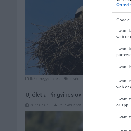
Opted 
Google 
I want t
web or d
I want t
purpose
I want 
,
,
,
JNSZ megyei hírek
felvétel
gólya
Jászfényszaru
kamer
I want t
web or d
Új élet a Pingvines ovi kéményén: kikelt
I want t
2025.05.03.
Palinkas Janos
or app.
I want t
I want t