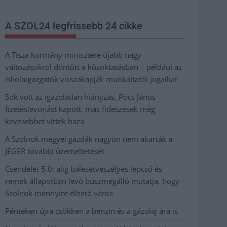
A SZOL24 legfrissebb 24 cikke
A Tisza kormány minisztere újabb nagy
változásokról döntött a közoktatásban – például az
iskolaigazgatók visszakapják munkáltatói jogaikat
Sok volt az igazolatlan hiányzás, Pócs János
fizetéslevonást kapott, más fideszesek még
kevesebbet vittek haza
A Szolnok megyei gazdák nagyon nem akarták a
JÉGER további üzemeltetését
Csendélet 5.0: alig balesetveszélyes lépcső és
remek állapotban levő buszmegálló mutatja, hogy
Szolnok mennyire élhető város
Pénteken újra csökken a benzin és a gázolaj ára is