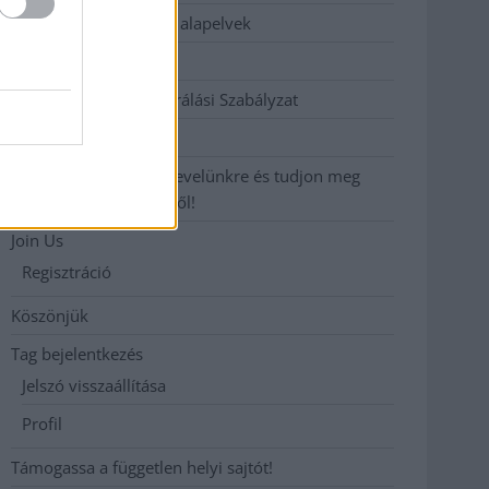
Etikai és függetlenségi alapelvek
Hirdetési árak
Hozzászólási és Moderálási Szabályzat
Impresszum
Iratkozzon fel heti hírlevelünkre és tudjon meg
még többet megyénkről!
Join Us
Regisztráció
Köszönjük
Tag bejelentkezés
Jelszó visszaállítása
Profil
Támogassa a független helyi sajtót!