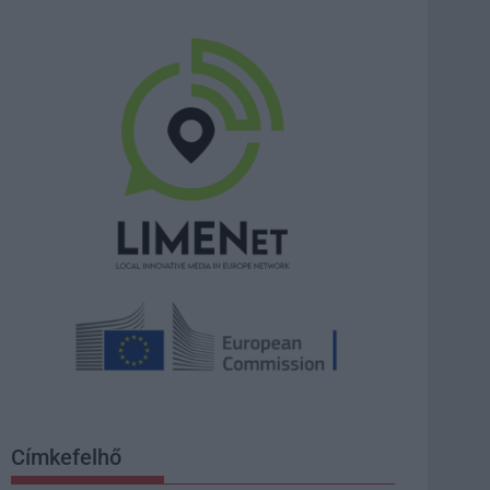
Címkefelhő