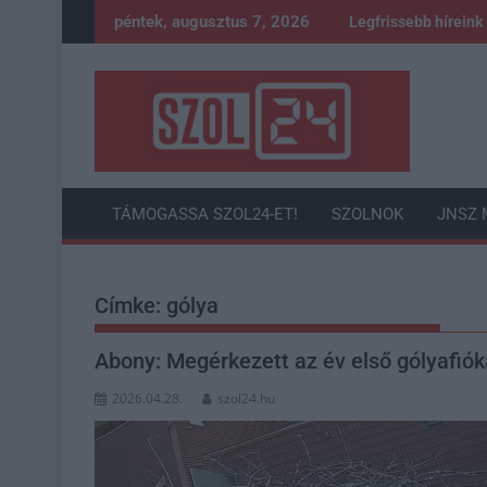
Skip
péntek, augusztus 7, 2026
Legfrissebb híreink
to
content
TÁMOGASSA SZOL24-ET!
SZOLNOK
JNSZ 
Címke:
gólya
Abony: Megérkezett az év első gólyafiók
2026.04.28.
szol24.hu