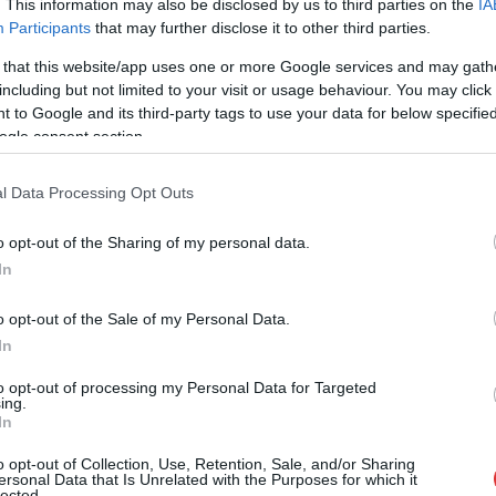
a Zsámboki úton. A madár valószínűleg
. This information may also be disclosed by us to third parties on the
IA
Participants
that may further disclose it to other third parties.
kiesett a fészkéből és sérült szárnyával már
nem tudott visszarepülni a társaihoz.
 that this website/app uses one or more Google services and may gath
Szerencsére a bajban nem maradt sokáig
including but not limited to your visit or usage behaviour. You may click 
egyedül, a gyors beavatkozásnak
 to Google and its third-party tags to use your data for below specifi
köszönhetően Jászberényben lábadozik
ogle consent section.
tovább.
l Data Processing Opt Outs
TOVÁBB OLVASOM
o opt-out of the Sharing of my personal data.
In
,
,
zberény
kóka
sérülés
o opt-out of the Sale of my Personal Data.
In
yeket Jászfényszarun
to opt-out of processing my Personal Data for Targeted
ing.
In
Jászfényszarun egy természetfigyelő kamera
o opt-out of Collection, Use, Retention, Sale, and/or Sharing
szívszorító, ugyanakkor a természet
ersonal Data that Is Unrelated with the Purposes for which it
törvényei szerint logikus eseményt rögzített:
lected.