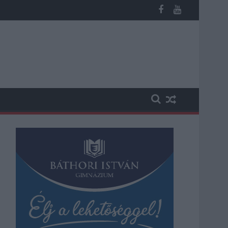
 kapott, más fideszesek még kevesebbet vittek haza