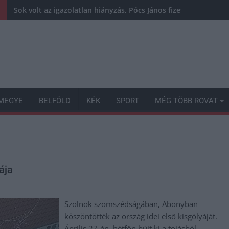
Sok volt az igazolatlan hiányzás, Pócs János fizetéslevonást
MEGYE
BELFÖLD
KÉK
SPORT
MÉG TÖBB ROVAT
ája
Szolnok szomszédságában, Abonyban
köszöntötték az ország idei első kisgólyáját.
Április 27-én, hétfőn bújt ki a tojásból