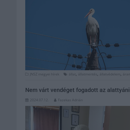
,
,
,
JNSZ megyei hírek
állat
állatmentés
állatvédelem
ára
Nem várt vendéget fogadott az alattyán
2024.07.12.
Fazekas Adrián