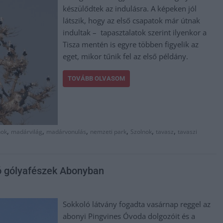
készülődtek az indulásra. A képeken jól
látszik, hogy az első csapatok már útnak
indultak – tapasztalatok szerint ilyenkor a
Tisza mentén is egyre többen figyelik az
eget, mikor tűnik fel az első példány.
TOVÁBB OLVASOM
,
,
,
,
,
,
nok
madárvilág
madárvonulás
nemzeti park
Szolnok
tavasz
tavaszi
nó gólyafészek Abonyban
Sokkoló látvány fogadta vasárnap reggel az
abonyi Pingvines Óvoda dolgozóit és a