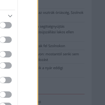
klíma
Átszervezi működését az osztrák óriáscég, Szolnok
is érintett
Tragédiába torkollott a segítségnyújtás
elmulasztása, három kisújszállási lakos ellen
emeltek vádat
Hatalmas lángok csaptak fel Szolnokon
Vízitraffipax a Tisza-tavon: mostantól senki sem
úszhatja meg a száguldozást
Szolnokra is megérkezik a nyár eddigi
legkeményebb napja
Elérhetőség
Adatkezelési tájékoztató