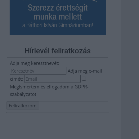
Hírlevél feliratkozás
Adja meg keresztnevét:
Adja meg e-mail
címét:
Megismertem és elfogadom a
GDPR-
szabályzat
ot
Nem szeretne lemaradni semmiről? Csak egy kattintás, és
hírlevelünk a legfrissebb információkkal és exkluzív
tartalmakkal hétről hétre postaládájába érkezik!