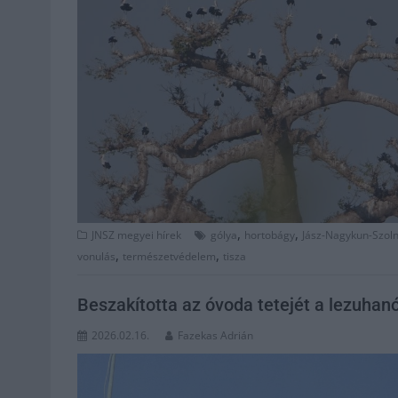
,
,
JNSZ megyei hírek
gólya
hortobágy
Jász-Nagykun-Szol
,
,
vonulás
természetvédelem
tisza
Beszakította az óvoda tetejét a lezuha
2026.02.16.
Fazekas Adrián