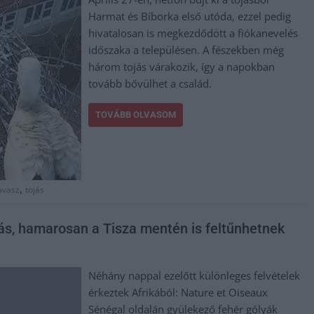
Harmat és Bíborka első utóda, ezzel pedig
hivatalosan is megkezdődött a fiókanevelés
időszaka a településen. A fészekben még
három tojás várakozik, így a napokban
tovább bővülhet a család.
TOVÁBB OLVASOM
,
avasz
tojás
ás, hamarosan a Tisza mentén is feltűnhetnek
Néhány nappal ezelőtt különleges felvételek
érkeztek Afrikából: Nature et Oiseaux
Sénégal oldalán gyülekező fehér gólyák