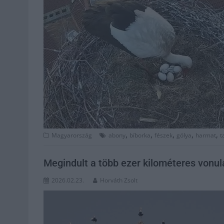
,
,
,
,
,
Magyarország
abony
bíborka
fészek
gólya
harmat
t
Megindult a több ezer kilométeres vonul
2026.02.23.
Horváth Zsolt