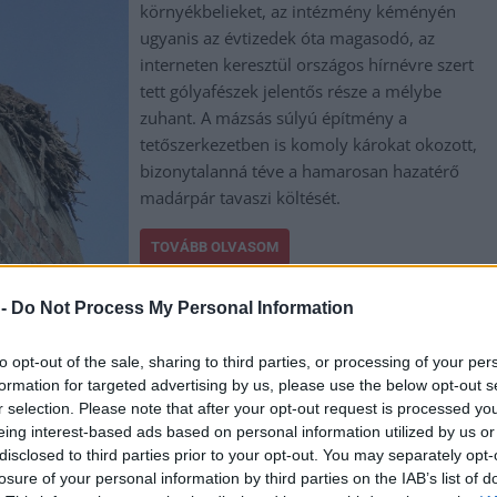
környékbelieket, az intézmény kéményén
ugyanis az évtizedek óta magasodó, az
interneten keresztül országos hírnévre szert
tett gólyafészek jelentős része a mélybe
zuhant. A mázsás súlyú építmény a
tetőszerkezetben is komoly károkat okozott,
bizonytalanná téve a hamarosan hazatérő
madárpár tavaszi költését.
TOVÁBB OLVASOM
 -
Do Not Process My Personal Information
to opt-out of the sale, sharing to third parties, or processing of your per
egsérült gólyát
formation for targeted advertising by us, please use the below opt-out s
r selection. Please note that after your opt-out request is processed y
eing interest-based ads based on personal information utilized by us or
Egy fiatal gólyát észleltek július 14-én,
disclosed to third parties prior to your opt-out. You may separately opt-
délután Kóka egyik legforgalmasabb részén,
losure of your personal information by third parties on the IAB’s list of