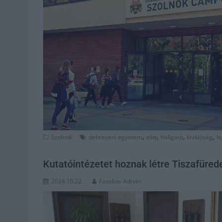
,
,
,
,
Szolnok
debreceni egyetem
elte
hallgató
kiválóság
le
Kutatóintézetet hoznak létre Tiszafüred
2024.10.22.
Fazekas Adrián