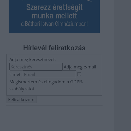
Hírlevél feliratkozás
Adja meg keresztnevét:
Adja meg e-mail
címét:
Megismertem és elfogadom a
GDPR-
szabályzat
ot
Nem szeretne lemaradni semmiről? Csak egy kattintás, és
hírlevelünk a legfrissebb információkkal és exkluzív
tartalmakkal hétről hétre postaládájába érkezik!