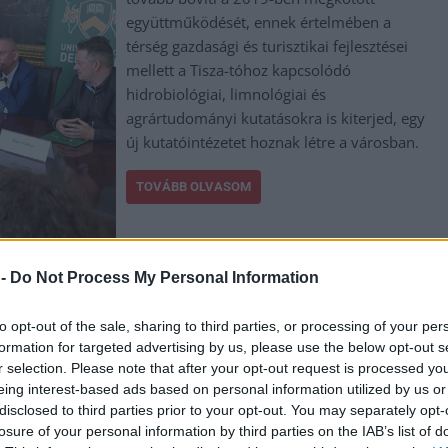
együttműködését, ennek értelmében a
térség gazdasági és turisztikai fejlesztései
mellett a Tisza-tóhoz kapcsolódó
hidrobiológiai, limnológiai és
agrártudományi kutatásokra is kiterjed, egy
új kutatóintézetet hoznak létre a városban.
TOVÁBB OLVASOM
,
,
,
intézet
tisza-tó
tiszafüred
ujvári imre
 -
Do Not Process My Personal Information
k a Kutatók Éjszakája
to opt-out of the sale, sharing to third parties, or processing of your per
formation for targeted advertising by us, please use the below opt-out s
r selection. Please note that after your opt-out request is processed y
eing interest-based ads based on personal information utilized by us or
Országszerte érdekes programokkal, például
disclosed to third parties prior to your opt-out. You may separately opt-
hadászati bemutatókkal,
losure of your personal information by third parties on the IAB’s list of
szabadulószobákkal, drónszimulátorokkal