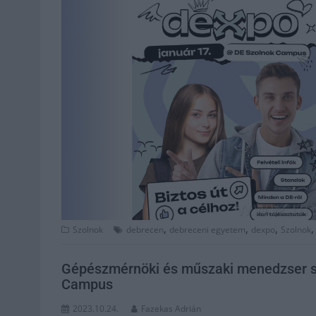
,
,
,
Szolnok
debrecen
debreceni egyetem
dexpo
Szolnok
Gépészmérnöki és műszaki menedzser s
Campus
2023.10.24.
Fazekas Adrián