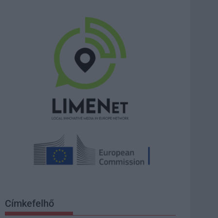
Címkefelhő