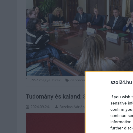
,
,
JNSZ megyei hírek
debreceni egyetem
egyetem
kutató
szol24.hu
Tudomány és kaland: Szolnokra is érkezi
If you wish 
sensitive in
2024.09.24.
Fazekas Adrián
confirm you
continue se
information 
further disc