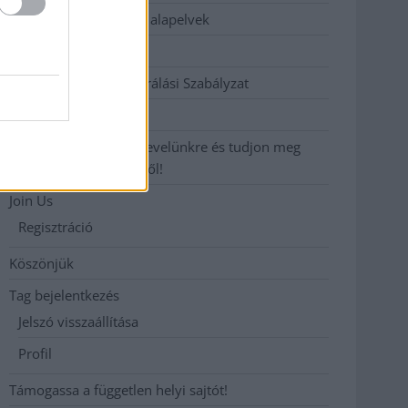
Etikai és függetlenségi alapelvek
Hirdetési árak
Hozzászólási és Moderálási Szabályzat
Impresszum
Iratkozzon fel heti hírlevelünkre és tudjon meg
még többet megyénkről!
Join Us
Regisztráció
Köszönjük
Tag bejelentkezés
Jelszó visszaállítása
Profil
Támogassa a független helyi sajtót!