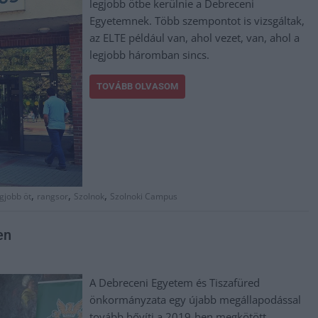
legjobb ötbe kerülnie a Debreceni
Egyetemnek. Több szempontot is vizsgáltak,
az ELTE például van, ahol vezet, van, ahol a
legjobb háromban sincs.
TOVÁBB OLVASOM
,
,
,
gjobb öt
rangsor
Szolnok
Szolnoki Campus
en
A Debreceni Egyetem és Tiszafüred
önkormányzata egy újabb megállapodással
tovább bővíti a 2019-ben megkötött