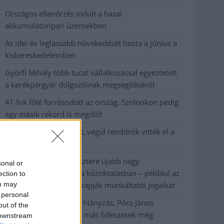
Országos ellenőrzés indult a hazai
akkumulátoripari üzemekben
Az idei év leglassabb növekedését hozta a június a
kiskereskedelemben
Györfi Mihály több tucat vállalkozással egyeztetett
a kerékpárgyár dolgozóinak megsegítéséről
41 fok fölé forrósodott az ország, Szolnokon pedig
egy másik rekord is megdőlt
Egy telefonhívást akart, végül rendőrök vitték el a
mezőtúri férfit
A Tisza kormány minisztere újabb nagy
sonal or
változásokról döntött a közoktatásban – például az
ection to
ou may
iskolaigazgatók visszakapják munkáltatói jogaikat
 personal
Sok volt az igazolatlan hiányzás, Pócs János
out of the
fizetéslevonást kapott, más fideszesek még
 downstream