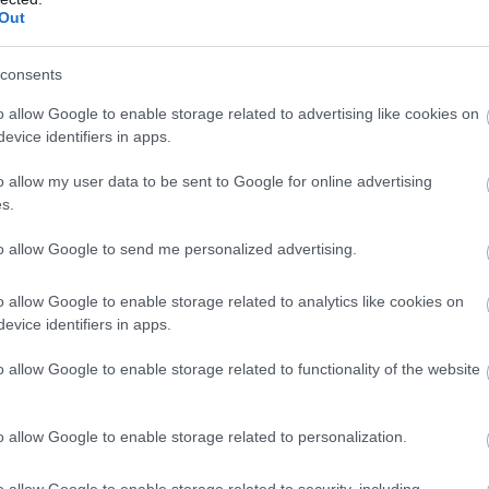
alapszak védőnő szakirányra jelentkezőket.
Out
Az Egyetem az oktatásról szóló
információkban kiemeli, hogy olyanoknak
consents
ajánlja ezt a képzést, akik „szeretik a
mozgalmas, változatos, önállóan végezhető
o allow Google to enable storage related to advertising like cookies on
evice identifiers in apps.
munkát. Akikhez közel áll a családokkal,
gyermekekkel való segítő szándékú
o allow my user data to be sent to Google for online advertising
foglalkozás, akik empatikusak, nyitottak az
s.
emberek, családok problémái iránt,
ugyanakkor magabiztosak.”
to allow Google to send me personalized advertising.
o allow Google to enable storage related to analytics like cookies on
evice identifiers in apps.
,
,
,
nők
Szolnok
védőnő
o allow Google to enable storage related to functionality of the website
en pontszámokkal lehetett bekerülni idén az
o allow Google to enable storage related to personalization.
o allow Google to enable storage related to security, including