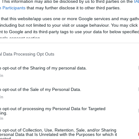
. This information may also be disclosed by us to third parties on the
IA
várják az érdeklődőket pénteken, az idei
Participants
that may further disclose it to other third parties.
Kutatók éjszakáján. Szolnok is kiveszi a
 that this website/app uses one or more Google services and may gath
részét, a Szolnok Campuson, az Agórában, a
including but not limited to your visit or usage behaviour. You may click 
Hetényiben és számos középiskolában is
 to Google and its third-party tags to use your data for below specifi
lesznek látnivalók.
ogle consent section.
TOVÁBB OLVASOM
l Data Processing Opt Outs
o opt-out of the Sharing of my personal data.
In
,
,
ény
Szolnok
Szolnok Campus
o opt-out of the Sale of my Personal Data.
In
y
to opt-out of processing my Personal Data for Targeted
ing.
In
A Debreceni Egyetem Egészségügyi Kara,
Szolnokon is örömmel fogadja az
o opt-out of Collection, Use, Retention, Sale, and/or Sharing
Egészségügyi gondozás és prevenció
ersonal Data that Is Unrelated with the Purposes for which it
lected.