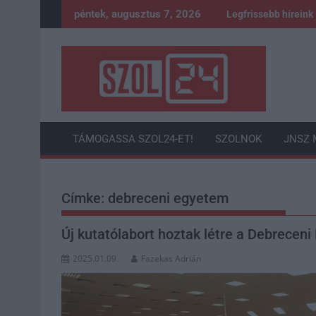
Skip
péntek, augusztus 7, 2026
Legfrissebb híreink
to
content
TÁMOGASSA SZOL24-ET!
SZOLNOK
JNSZ 
Címke:
debreceni egyetem
Új kutatólabort hoztak létre a Debrece
2025.01.09.
Fazekas Adrián