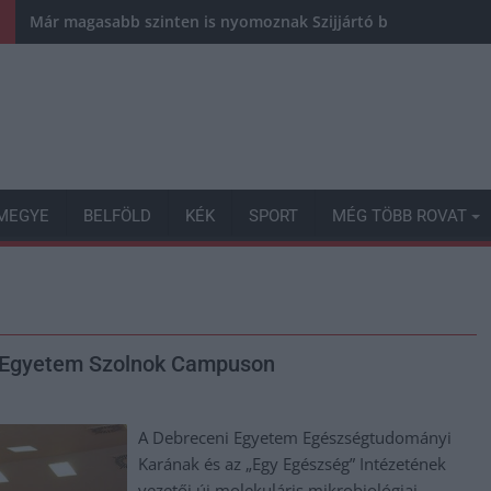
Már magasabb szinten is nyomoznak Szijjártó büntetőügyében,
MEGYE
BELFÖLD
KÉK
SPORT
MÉG TÖBB ROVAT
ni Egyetem Szolnok Campuson
A Debreceni Egyetem Egészségtudományi
Karának és az „Egy Egészség” Intézetének
vezetői új molekuláris mikrobiológiai