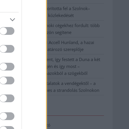
Váratlan fennakadás borította fel a Szolnok–
Kecskemét vasútvonal közlekedését
A polgármester a szolnoki cégekhez fordult: több
száz elbocsátott dolgozón segítene
Csődbe ment a tószegi Accell Hunland, a hazai
kerékpárgyártás meghatározó szereplője
Egyszer fent, egyszer lent, így festett a Duna a két
évvel ezelőtti árvíz idején és így most –
fotógyűjtemény ugyanazokból a szögekből
Ilyenek eddig a tapasztalatok a vendégektől – a
hőhullám miatt ingyenes a strandolás Szolnokon
Elérhetőség
Adatkezelési tájékoztató