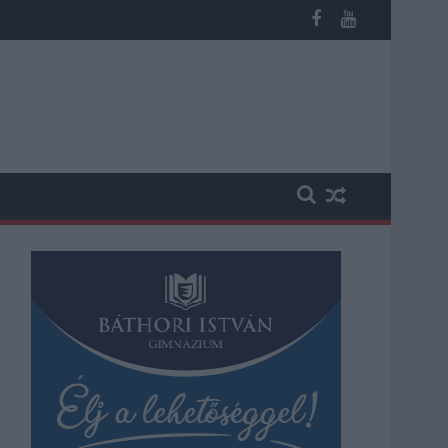
 vesztegetés miatt 3 év letöltendőt kaphat és ez csak az egyik 