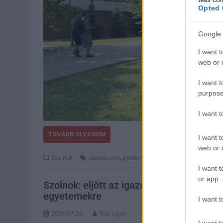
Opted 
Google 
I want t
web or d
I want t
purpose
I want 
TOVÁBB OLVASOM
I want t
web or d
,
,
Szolnok
debreceni egyetem
egészségügy
felsőoktatás
I want t
or app.
Szolnok: eljött az igazság pillanata, ily
egyetemekre
I want t
2024.07.24.
Kiss Lajos
I want t