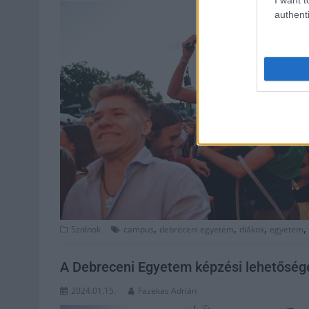
authenti
,
,
,
,
Szolnok
campus
debreceni egyetem
diákok
egyetem
A Debreceni Egyetem képzési lehetőség
2024.01.15.
Fazekas Adrián