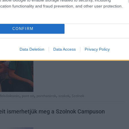
A Debreceni Egyetem egyes szakjaira is
cation functionality and fraud prevention, and other user protection.
megismerhettük a pontszámokat, a Szolnok
Campus pedig egyre bővülő kínálattal van
már jelen a térképen.
CONFIRM
TOVÁBB OLVASOM
Data Deletion
Data Access
Privacy Policy
,
,
,
,
felsőoktatás
pont ott
ponthatárok
szakok
Szolnok
eit ismerhetjük meg a Szolnok Campuson