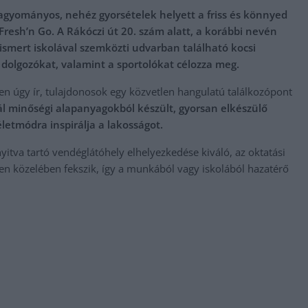
agyományos, nehéz gyorsételek helyett a friss és könnyed
Fresh’n Go
. A Rákóczi út 20. szám alatt, a korábbi nevén
smert iskolával szemközti udvarban található kocsi
 dolgozókat, valamint a sportolókat célozza meg.
 úgy ír, tulajdonosok egy közvetlen hangulatú találkozópont
l minőségi alapanyagokból készült, gyorsan elkészülő
letmódra inspirálja a lakosságot.
itva tartó vendéglátóhely elhelyezkedése kiváló, az oktatási
n közelében fekszik, így a munkából vagy iskolából hazatérő