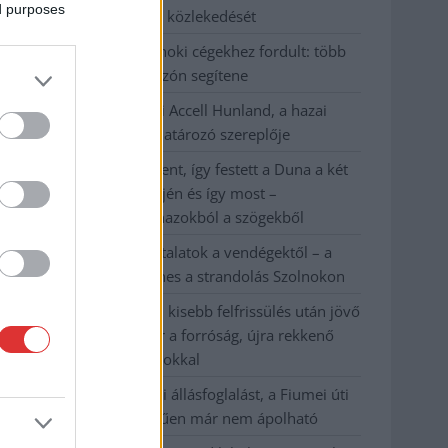
ed purposes
Kecskemét vasútvonal közlekedését
A polgármester a szolnoki cégekhez fordult: több
száz elbocsátott dolgozón segítene
Csődbe ment a tószegi Accell Hunland, a hazai
kerékpárgyártás meghatározó szereplője
Egyszer fent, egyszer lent, így festett a Duna a két
évvel ezelőtti árvíz idején és így most –
fotógyűjtemény ugyanazokból a szögekből
Ilyenek eddig a tapasztalatok a vendégektől – a
hőhullám miatt ingyenes a strandolás Szolnokon
Nem biztató: a hétvégi kisebb felfrissülés után jövő
héten megint visszatér a forróság, újra rekkenő
hőség jön, akár 38 fokokkal
Közzétették a szakértői állásfoglalást, a Fiumei úti
fák többsége szakszerűen már nem ápolható