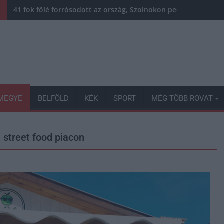
41 fok fölé forrósodott az ország, Szolnokon pedig egy másik
MEGYE
BELFÖLD
KÉK
SPORT
MÉG TÖBB ROVAT
 street food piacon