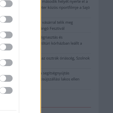
A MÚOSZ sajtódíjának második helyét nyerte el a
Borsod24 és a Paraméter közös riportfilmje a Sajó
szennyezéséről
Tánccal, zeneszóval és vásárral telik meg
Jászberény, indul a Csángó Fesztivál
Meghosszabbított hőségriasztás és
vízkorlátozások, a mezőtúri kórházban leállt a
klíma
Átszervezi működését az osztrák óriáscég, Szolnok
is érintett
Tragédiába torkollott a segítségnyújtás
elmulasztása, három kisújszállási lakos ellen
emeltek vádat
Elérhetőség