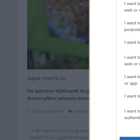
I want t
web or d
I want t
purpose
I want 
I want t
web or d
I want t
Képek: Fresh’n Go
or app.
Ha szeretne tájékozott és jól értesült lenni, de 
I want t
Amennyiben szívesen lenne a támogatónk,
kattin
,
,
,
,
I want t
JNSZ megyei hírek
alapanyag
egészség
étel
étlap
Fre
authenti
Bejegyzés
Mi maradt a szőnyeg alatt Szolnokon? Az AGÓRA a
navigáció
elmúlt 15 év ügyeire kérdezett rá