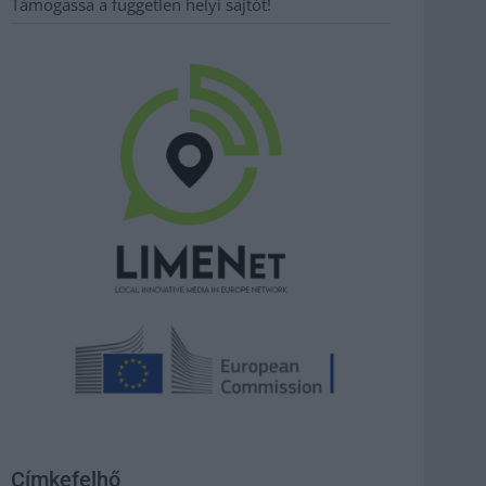
Támogassa a független helyi sajtót!
Címkefelhő