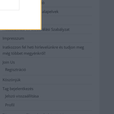
Adatkezelési tájékoztató
Etikai és függetlenségi alapelvek
Hirdetési árak
Hozzászólási és Moderálási Szabályzat
Impresszum
Iratkozzon fel heti hírlevelünkre és tudjon meg
még többet megyénkről!
Join Us
Regisztráció
Köszönjük
Tag bejelentkezés
Jelszó visszaállítása
Profil