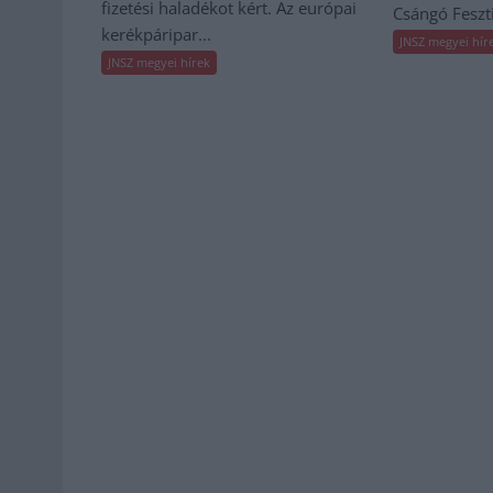
fizetési haladékot kért. Az európai
Csángó Fesztiv
kerékpáripar...
JNSZ megyei hír
JNSZ megyei hírek