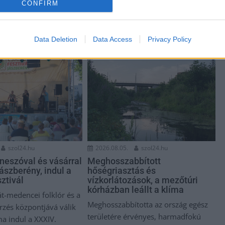
CONFIRM
Data Deletion
Data Access
Privacy Policy
szol24.hu
2026.08.05.
szol24.hu
neszóval és vásárral
Meghosszabbított
ászberény, indul a
hőségriasztás és
ztivál
vízkorlátozások, a mezőtúri
kórházban leállt a klíma
t-medencei folklór és a
Meghosszabbította az ország egész
és központjává válik
területére érvényes, harmadfokú
ma indul a XXXIV.