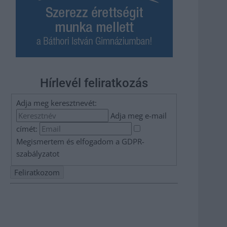
Hírlevél feliratkozás
Adja meg keresztnevét:
Adja meg e-mail
címét:
Megismertem és elfogadom a
GDPR-
szabályzat
ot
Nem szeretne lemaradni semmiről? Csak egy kattintás, és
hírlevelünk a legfrissebb információkkal és exkluzív
tartalmakkal hétről hétre postaládájába érkezik!