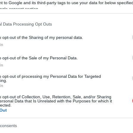
ervek szerint a jövőben a szemléletformálásra is nagy
 to Google and its third-party tags to use your data for below specifi
eresen jelentkeznek hasznos egészségügyi tippekkel és életmód-
ogle consent section.
l Data Processing Opt Outs
tik majd időszakos, szezonális és limitált kiadású gasztro-
o opt-out of the Sharing of my personal data.
In
o opt-out of the Sale of my Personal Data.
In
to opt-out of processing my Personal Data for Targeted
ing.
In
o opt-out of Collection, Use, Retention, Sale, and/or Sharing
ersonal Data that Is Unrelated with the Purposes for which it
lected.
Out
consents