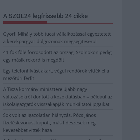
A SZOL24 legfrissebb 24 cikke
Györfi Mihály több tucat vállalkozással egyeztetett
a kerékpárgyár dolgozóinak megsegítéséről
41 fok fölé forrósodott az ország, Szolnokon pedig
egy másik rekord is megdőlt
Egy telefonhívást akart, végül rendőrök vitték el a
mezőtúri férfit
A Tisza kormány minisztere újabb nagy
változásokról döntött a közoktatásban – például az
iskolaigazgatók visszakapják munkáltatói jogaikat
Sok volt az igazolatlan hiányzás, Pócs János
fizetéslevonást kapott, más fideszesek még
kevesebbet vittek haza