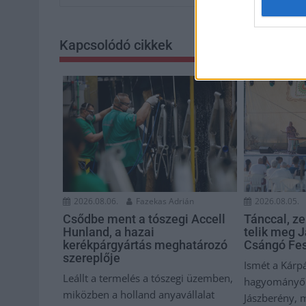
Kapcsolódó cikkek
2026.08.06.
Fazekas Adrián
2026.08.05.
Csődbe ment a tószegi Accell
Tánccal, ze
Hunland, a hazai
telik meg J
kerékpárgyártás meghatározó
Csángó Fes
szereplője
Ismét a Kárpá
Leállt a termelés a tószegi üzemben,
hagyományőrz
miközben a holland anyavállalat
Jászberény, 