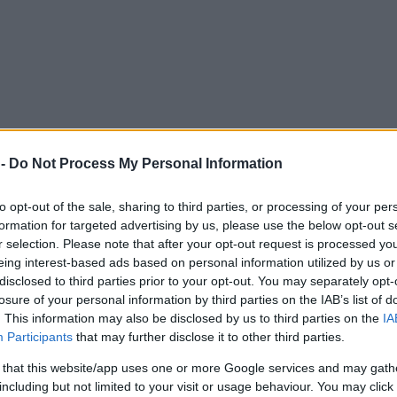
 -
Do Not Process My Personal Information
to opt-out of the sale, sharing to third parties, or processing of your per
formation for targeted advertising by us, please use the below opt-out s
r selection. Please note that after your opt-out request is processed y
eing interest-based ads based on personal information utilized by us or
ndégek gyorsan elkészülő, mégis minőségi alapanyagokból
disclosed to third parties prior to your opt-out. You may separately opt-
n. A laktató kínálat akár egy gyors reggelinek, uzsonnának vagy
losure of your personal information by third parties on the IAB’s list of
ka után térnek be. A hely elhelyezkedése is kedvező: iskolák, a
. This information may also be disclosed by us to third parties on the
IA
Participants
that may further disclose it to other third parties.
lható, így könnyen útba esik hazafelé
” – írják.
 that this website/app uses one or more Google services and may gath
életmódot követőkre és az edzőterembe járókra, akiket speciális
including but not limited to your visit or usage behaviour. You may click 