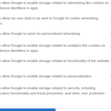
o allow Google to enable storage related to advertising like cookies on
evice identifiers in apps.
o allow my user data to be sent to Google for online advertising
s.
to allow Google to send me personalized advertising.
o allow Google to enable storage related to analytics like cookies on
evice identifiers in apps.
o allow Google to enable storage related to functionality of the website
messzire elkerülné a propagandát,
iratkozzon fel hírlevelünkre
!
o allow Google to enable storage related to personalization.
tson ide
és csatlakozzon adománygyűjtésünkhöz!
,
,
,
,
o allow Google to enable storage related to security, including
sh’n Go
ital
Jászberény
shake
street food
cation functionality and fraud prevention, and other user protection.
z
Tamásné Czinege Csilla lett a NAV új elnöke