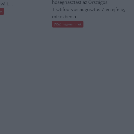
hőségriasztást az Országos
ált....
Tisztifőorvos augusztus 7-én éjfélig,
ek
miközben a...
JNSZ megyei hírek