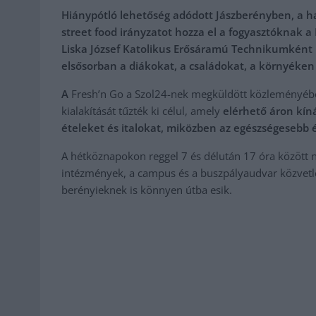
Hiánypótló lehetőség adódott Jászberényben, a h
street food irányzatot hozza el a fogyasztóknak a
Liska József Katolikus Erősáramú Technikumként i
elsősorban a diákokat, a családokat, a környéken
A
Fresh’n Go a Szol24-nek megküldött közleményében
kialakítását tűzték ki célul, amely
elérhető áron kíná
ételeket és italokat, miközben az egészségesebb é
A hétköznapokon reggel 7 és délután 17 óra között ny
intézmények, a campus és a buszpályaudvar közvetle
berényieknek is könnyen útba esik.