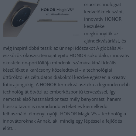
csúcstechnológiát
kedvelőknek szánt,
innovatív HONOR
készülékei
megkönnyítik az
ajándékvásárlást, és
még inspirálóbbá teszik az ünnepi időszakot A globális AI-
eszközök ökoszisztémáját építő HONOR sokoldalú, innovatív
okostelefon-portfóliója mindenki számára kínál ideális
készüléket a karácsony közeledtével – a technológiai
úttörőktől és céltudatos diákoktól kezdve egészen a kreatív
fotórajongókig. A HONOR termékválasztéka a legmodernebb
technológiát ötvözi az emberközpontú tervezéssel, így
nemcsak első használatkor tesz mély benyomást, hanem
hosszú távon is maradandó értéket és kiemelkedő
felhasználói élményt nyújt. HONOR Magic V5 – technológia
innovátoroknak Annak, aki mindig egy lépéssel a fejlődés
előtt…