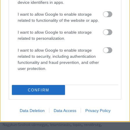
egy fegyverneki férfi
device identifiers in apps.
2025.11.10.
Horváth Zsolt
I want to allow Google to enable storage
related to functionality of the website or app.
Egy 27 éves férfit
vettek őrizetbe, akit
I want to allow Google to enable storage
számos vagyon elleni
related to personalization.
bűncselekménnyel
gyanúsítanak a Jász-
I want to allow Google to enable storage
Nagykun-Szolnok
related to security, including authentication
functionality and fraud prevention, and other
vármegyében működő
user protection.
rendőri szervek. A
rendőrség beszámolója szerint a fegyverneki lakos neve már
nem ismeretlen a hatóságok előtt: a mostani ügyével együtt
CONFIRM
már több eljárás is folyamatban van ellene.
TOVÁBB OLVASOM
Data Deletion
Data Access
Privacy Policy
,
,
,
JNSZ megyei hírek
bíróság
bűncselekmény
Fegyvernek
Jász-
,
,
,
,
Nagykun-Szolnok vármegye
letartóztatás
lopás
rendőrség