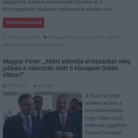
polgárőrök szakmai ismereteinek bővítése és a
bűnmegelőzési feladatok hatékonyabb ellátása volt.
TOVÁBB OLVASOM
,
,
,
,
JNSZ megyei hírek
bűnmegelőzés
képzés
Martfű
polgárőr
,
,
polgárőrség
prevenció
rendőrség
Magyar Péter: „Miért adósítja el hazánkat még
jobban a választás előtt 5 hónappal Orbán
Viktor?”
2025.11.10.
Kiss Lajos
A Tisza Párt első
embere azt kéri a
miniszterelnöktől,
hogy valljon színt,
miért kért gigahitelt
Donald Trumptól.