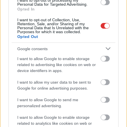
I want to opt-out of processing my
Personal Data for Targeted Advertising.
változatlan három
Opted In
évtized alatt – ám a
bajtársi hűség azok
I want to opt-out of Collection, Use,
Retention, Sale, and/or Sharing of my
közé tartozik, amelyek
Personal Data that Is Unrelated with the
Purposes for which it was collected.
kiállják az idő próbáját.
Opted Out
Harminc év telt el
azóta, hogy egy csapat
Google consents
fiatal férfi először öltötte magára a tűzoltóruhát: ki Szolnokon,
I want to allow Google to enable storage
ki Jászberényben, más Tiszafüreden vagy Mezőtúron kezdte
related to advertising like cookies on web or
szolgálatát. A közös indulásból azóta barátság, kölcsönös
device identifiers in apps.
tisztelet és példamutató szakmai összetartás született.
I want to allow my user data to be sent to
TOVÁBB OLVASOM
Google for online advertising purposes.
,
,
,
I want to allow Google to send me
JNSZ megyei hírek
bajtársi kötelék
hivatás
Jász-Nagykun-Szolnok
personalized advertising.
,
,
,
,
,
,
Jászberény
jubileum
közösség
mezőtúr
Szolnok
tiszafüred
tűzoltók
I want to allow Google to enable storage
Több bűncselekmény miatt került rács mögé
related to analytics like cookies on web or