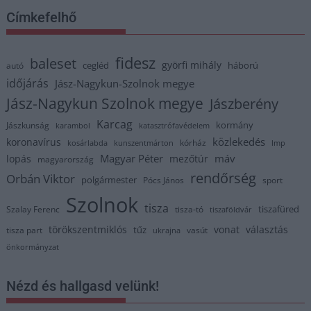
Címkefelhő
fidesz
baleset
györfi mihály
cegléd
háború
autó
időjárás
Jász-Nagykun-Szolnok megye
Jász-Nagykun Szolnok megye
Jászberény
Karcag
kormány
Jászkunság
karambol
katasztrófavédelem
közlekedés
koronavírus
kórház
kosárlabda
kunszentmárton
lmp
Magyar Péter
máv
lopás
mezőtúr
magyarország
rendőrség
Orbán Viktor
polgármester
Pócs János
sport
Szolnok
tisza
tiszafüred
Szalay Ferenc
tisza-tó
tiszaföldvár
törökszentmiklós
vonat
választás
tűz
tisza part
vasút
ukrajna
önkormányzat
Nézd és hallgasd velünk!