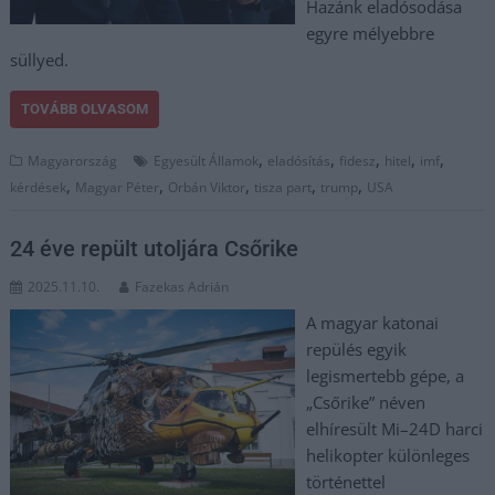
Hazánk eladósodása
egyre mélyebbre
süllyed.
TOVÁBB OLVASOM
,
,
,
,
,
Magyarország
Egyesült Államok
eladósítás
fidesz
hitel
imf
,
,
,
,
,
kérdések
Magyar Péter
Orbán Viktor
tisza part
trump
USA
24 éve repült utoljára Csőrike
2025.11.10.
Fazekas Adrián
A magyar katonai
repülés egyik
legismertebb gépe, a
„Csőrike” néven
elhíresült Mi–24D harci
helikopter különleges
történettel