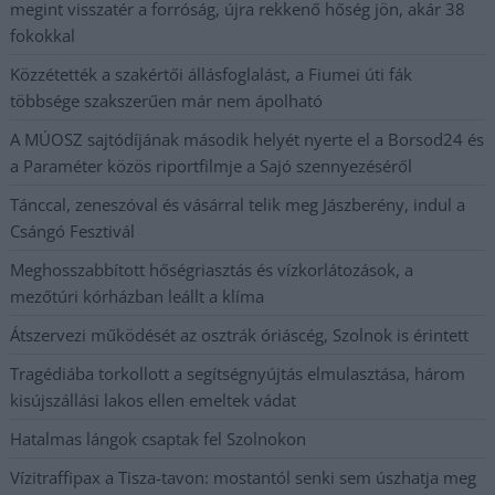
megint visszatér a forróság, újra rekkenő hőség jön, akár 38
fokokkal
Közzétették a szakértői állásfoglalást, a Fiumei úti fák
többsége szakszerűen már nem ápolható
A MÚOSZ sajtódíjának második helyét nyerte el a Borsod24 és
a Paraméter közös riportfilmje a Sajó szennyezéséről
Tánccal, zeneszóval és vásárral telik meg Jászberény, indul a
Csángó Fesztivál
Meghosszabbított hőségriasztás és vízkorlátozások, a
mezőtúri kórházban leállt a klíma
Átszervezi működését az osztrák óriáscég, Szolnok is érintett
Tragédiába torkollott a segítségnyújtás elmulasztása, három
kisújszállási lakos ellen emeltek vádat
Hatalmas lángok csaptak fel Szolnokon
Vízitraffipax a Tisza-tavon: mostantól senki sem úszhatja meg