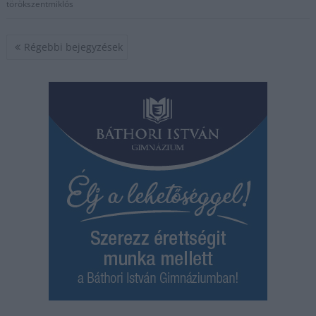
törökszentmiklós
Bejegyzés
Régebbi bejegyzések
navigáció