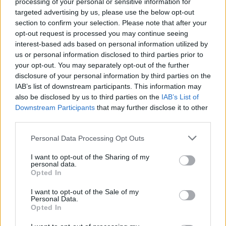
processing of your personal or sensitive information for
baleset történt péntek
targeted advertising by us, please use the below opt-out
este a Pest megyei
section to confirm your selection. Please note that after your
Újszilvásnál, a 3121-es
opt-out request is processed you may continue seeing
interest-based ads based on personal information utilized by
úton. Egy személyautó
us or personal information disclosed to third parties prior to
eddig tisztázatlan
your opt-out. You may separately opt-out of the further
körülmények között
disclosure of your personal information by third parties on the
letért az útról, majd
IAB’s list of downstream participants. This information may
nagy sebességgel egy fának csapódott.
also be disclosed by us to third parties on the
IAB’s List of
Downstream Participants
that may further disclose it to other
TOVÁBB OLVASOM
third parties.
Please note that this website/app uses one or more Google
Personal Data Processing Opt Outs
,
,
,
,
Magyarország
3121-es út
baleset
gépkocsi
közlekedés
services and may gather and store information including but
,
,
tápiógyörgye
újszilvás
út
not limited to your visit or usage behaviour. You may click to
I want to opt-out of the Sharing of my
personal data.
grant or deny consent to Google and its third-party tags to
Opted In
Három évtized bajtársi hűség – tűzoltók, akik
use your data for below specified purposes in below Google
consent section.
harminc éve együtt kezdték
I want to opt-out of the Sale of my
Personal Data.
Opted In
2025.11.10.
Horváth Zsolt
Kevés dolog marad