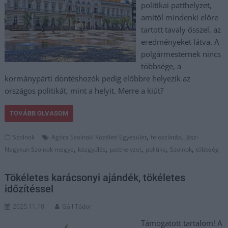
politikai patthelyzet,
amitől mindenki előre
tartott tavaly ősszel, az
eredményeket látva. A
polgármesternek nincs
többsége, a
kormánypárti döntéshozók pedig előbbre helyezik az
országos politikát, mint a helyit. Merre a kiút?
TOVÁBB OLVASOM
,
,
Szolnok
Agóra Szolnoki Közéleti Egyesület
feloszlatás
Jász-
,
,
,
,
,
Nagykun Szolnok megye
közgyűlés
patthelyzet
politika
Szolnok
többség
Tökéletes karácsonyi ajándék, tökéletes
időzítéssel
2025.11.10.
Gáll Tódor
Támogatott tartalom! A