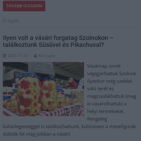
TOVÁBB OLVASOM
Egyéb
Ilyen volt a vásári forgatag Szolnokon –
találkoztunk Süsüvel és Pikachuval?
2025.11.10.
Kiss Lajos
Vasárnap ismét
végigjárhattuk Szolnok
ilyenkor még szebbé
váló terét és
megcsodálhattuk (meg
is vásárolhattuk) a
helyi termékeket.
Rengeteg
különlegességgel is találkozhattunk, különösen a mesefigurák
dobták fel még jobban a vásárt.