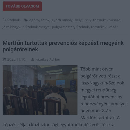
TOVÁBB OLVASOM
,
,
,
,
,
Szolnok
agóra
fotók
györfi mihály
helyi
helyi termékek vására
,
,
,
,
Jász-Nagykun Szolnok megye
polgármester
Szolnok
termékek
vásár
Martfűn tartottak prevenciós képzést megyénk
polgárőreinek
2025.11.10.
Fazekas Adrián
Több mint ötven
polgárőr vett részt a
Jász-Nagykun-Szolnok
megyei rendőrség
legutóbbi prevenciós
rendezvényén, amelyet
november 8-án
Martfűn tartottak. A
képzés célja a közbiztonsági együttműködés erősítése, a