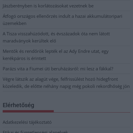
Jászberényben is korlátozásokat vezetnek be
Átfogó országos ellenőrzés indult a hazai akkumulátoripari
üzemekben
A Tisza visszahúzódott, és évszázadok óta nem látott
maradványok kerültek elő
Mentők és rendőrök lepték el az Ady Endre utat, egy
kerékpáros is érintett
Parázs vita a Fiumei úti beruházásról: mi lesz a fákkal?
Végre látszik az alagút vége, felfrissülést hozó hidegfront
közeledik, de előtte néhány napig még pokoli rekordhőség jön
Elérhetőség
Adatkezelési tájékoztató
Etikai és függetlenségi alapelvek