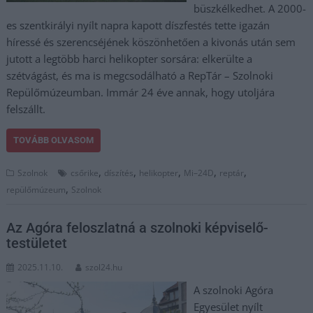
büszkélkedhet. A 2000-
es szentkirályi nyílt napra kapott díszfestés tette igazán
híressé és szerencséjének köszönhetően a kivonás után sem
jutott a legtöbb harci helikopter sorsára: elkerülte a
szétvágást, és ma is megcsodálható a RepTár – Szolnoki
Repülőmúzeumban. Immár 24 éve annak, hogy utoljára
felszállt.
TOVÁBB OLVASOM
,
,
,
,
,
Szolnok
csőrike
díszítés
helikopter
Mi–24D
reptár
,
repülőmúzeum
Szolnok
Az Agóra feloszlatná a szolnoki képviselő-
testületet
2025.11.10.
szol24.hu
A szolnoki Agóra
Egyesület nyílt