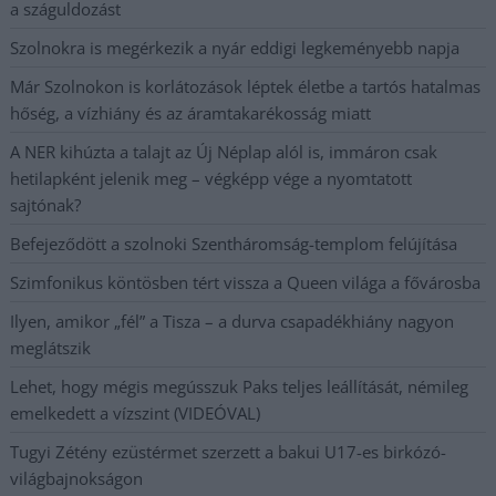
a száguldozást
Szolnokra is megérkezik a nyár eddigi legkeményebb napja
Már Szolnokon is korlátozások léptek életbe a tartós hatalmas
hőség, a vízhiány és az áramtakarékosság miatt
A NER kihúzta a talajt az Új Néplap alól is, immáron csak
hetilapként jelenik meg – végképp vége a nyomtatott
sajtónak?
Befejeződött a szolnoki Szentháromság-templom felújítása
Szimfonikus köntösben tért vissza a Queen világa a fővárosba
Ilyen, amikor „fél” a Tisza – a durva csapadékhiány nagyon
meglátszik
Lehet, hogy mégis megússzuk Paks teljes leállítását, némileg
emelkedett a vízszint (VIDEÓVAL)
Tugyi Zétény ezüstérmet szerzett a bakui U17-es birkózó-
világbajnokságon