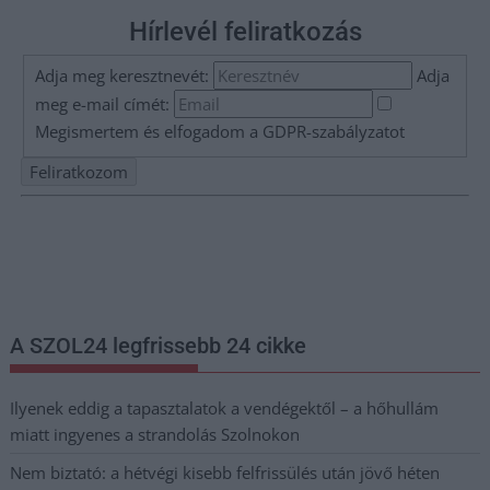
Hírlevél feliratkozás
Adja meg keresztnevét:
Adja
meg e-mail címét:
Megismertem és elfogadom a
GDPR-szabályzat
ot
Nem szeretne lemaradni semmiről? Csak egy kattintás, és hírlevelünk a
legfrissebb információkkal és exkluzív tartalmakkal hétről hétre
postaládájába érkezik!
A SZOL24 legfrissebb 24 cikke
Ilyenek eddig a tapasztalatok a vendégektől – a hőhullám
miatt ingyenes a strandolás Szolnokon
Nem biztató: a hétvégi kisebb felfrissülés után jövő héten